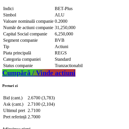
Indici
BET-Plus
Simbol
ALU
Valoare nominală companie
0.2000
Număr de actiuni companie
31,250,000
Capital Social companie
6,250,000
Segment companie
BVB
Tip
Actiuni
Piata principală
REGS
Categoria companiei
Standard
Status companie
Tranzactionabil
Cumpără / Vinde actiuni
Preturi zi
Bid (cant.)
2.6700 (3,783)
Ask (cant.)
2.7100 (2,104)
Ultimul pret
2.7100
Pret referință
2.7000
Adâncimea pieței