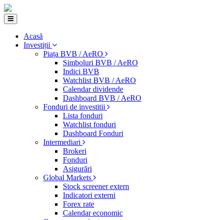
Acasă
Investiții
Piața BVB / AeRO
Simboluri BVB / AeRO
Indici BVB
Watchlist BVB / AeRO
Calendar dividende
Dashboard BVB / AeRO
Fonduri de investitii
Lista fonduri
Watchlist fonduri
Dashboard Fonduri
Intermediari
Brokeri
Fonduri
Asigurări
Global Markets
Stock screener extern
Indicatori externi
Forex rate
Calendar economic