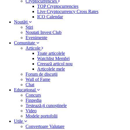
Cryptocurrencies
TOP Cryptocurrencies
Live Cryptocurrency Cross Rates
ICO Calendar
Noutăți
Știri
Noutati Invest Club
Evenimente
Comunitate
Articole
Toate articolele
Watchlist Membri
Creează articol nou
Articolele mele
Forum de discuții
Wall of Fame
Chat
Educațional
Concurs
Finpedia
Testează-ți cunoștinele
Video
Modele portofolii
Utile
Convertoare Valutare