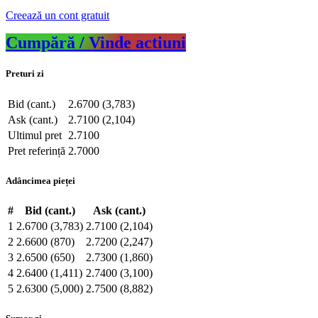
Creează un cont gratuit
Cumpără / Vinde actiuni
Preturi zi
Bid (cant.)
2.6700 (3,783)
Ask (cant.)
2.7100 (2,104)
Ultimul pret
2.7100
Pret referință
2.7000
Adâncimea pieței
#
Bid (cant.)
Ask (cant.)
1
2.6700 (3,783)
2.7100 (2,104)
2
2.6600 (870)
2.7200 (2,247)
3
2.6500 (650)
2.7300 (1,860)
4
2.6400 (1,411)
2.7400 (3,100)
5
2.6300 (5,000)
2.7500 (8,882)