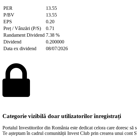
PER
13.55
P/BV
13.55
EPS
0.20
Preț / Vânzări (P/S)
0.71
Randament Dividend
7.38 %
Dividend
0.200000
Data ex dividend
08/07/2026
Categorie vizibilă doar utilizatorilor înregistrați
Portalul Investitorilor din România este dedicat celora care doresc să se
Te așteptam în cadrul comunității Invest Club prin crearea unui co