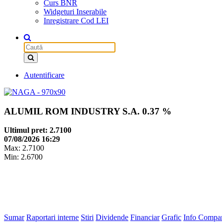
Curs BNR
Widgeturi Inserabile
Inregistrare Cod LEI
Autentificare
ALUMIL ROM INDUSTRY S.A.
0.37 %
Ultimul pret: 2.7100
07/08/2026 16:29
Max: 2.7100
Min: 2.6700
Sumar
Raportari interne
Stiri
Dividende
Financiar
Grafic
Info Compa