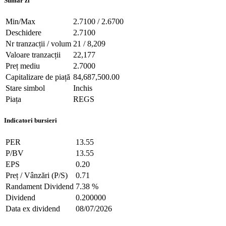
Sumar zi
Min/Max
2.7100 / 2.6700
Deschidere
2.7100
Nr tranzacții / volum
21 / 8,209
Valoare tranzacții
22,177
Preț mediu
2.7000
Capitalizare de piață
84,687,500.00
Stare simbol
Inchis
Piața
REGS
Indicatori bursieri
PER
13.55
P/BV
13.55
EPS
0.20
Preț / Vânzări (P/S)
0.71
Randament Dividend
7.38 %
Dividend
0.200000
Data ex dividend
08/07/2026