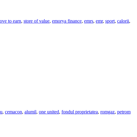
ove to earn
,
store of value
,
emorya finance
,
emrs
,
emr
,
sport
,
calorii
,
iu
,
cemacon
,
alumil
,
one united
,
fondul proprietatea
,
romgaz
,
petrom