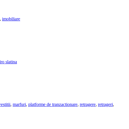
,
imobiliare
lro slatina
estitii
,
marfuri
,
platforme de tranzactionare
,
retragere
,
retrageri
,