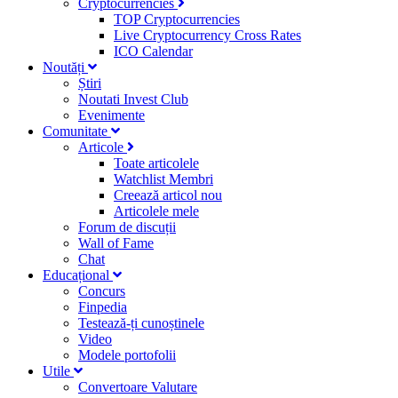
Cryptocurrencies
TOP Cryptocurrencies
Live Cryptocurrency Cross Rates
ICO Calendar
Noutăți
Știri
Noutati Invest Club
Evenimente
Comunitate
Articole
Toate articolele
Watchlist Membri
Creează articol nou
Articolele mele
Forum de discuții
Wall of Fame
Chat
Educațional
Concurs
Finpedia
Testează-ți cunoștinele
Video
Modele portofolii
Utile
Convertoare Valutare