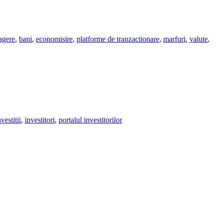
ragere
,
bani
,
economisire
,
platforme de tranzactionare
,
marfuri
,
valute
,
nvestitii
,
investitori
,
portalul investitorilor