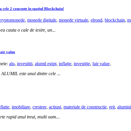
cele 2 concepte în spațiul Blockchain!
cryptomonede
,
monede digitale
,
monede virtuale
,
elrond
,
blockchain
,
m
ea cauta o cale de iesire, un...
Fair value
cheie:
alu
,
investitii
,
alumil egipt
,
inflație
,
investiție
,
fair value
,
 ALUMIL este unul dintre cele ...
flatie
,
imobiliare
,
crestere
,
actiuni
,
materiale de constructie
,
reit
,
alumin
te rapid anul treut, multi oam...