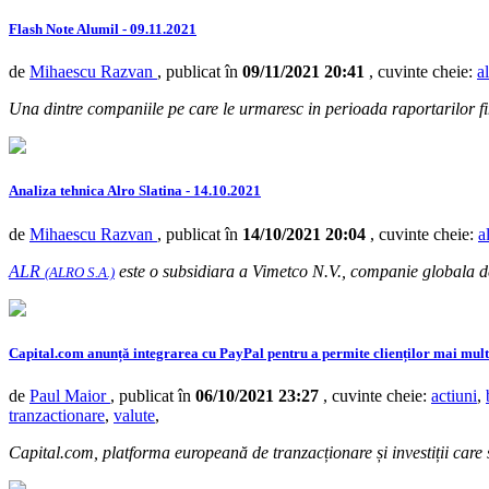
Flash Note Alumil - 09.11.2021
de
Mihaescu Razvan
, publicat în
09/11/2021 20:41
, cuvinte cheie:
a
Una dintre companiile pe care le urmaresc in perioada raportarilor fina
Analiza tehnica Alro Slatina - 14.10.2021
de
Mihaescu Razvan
, publicat în
14/10/2021 20:04
, cuvinte cheie:
a
ALR
este o subsidiara a Vimetco N.V., companie globala de
(ALRO S.A.)
Capital.com anunță integrarea cu PayPal pentru a permite clienților mai multe
de
Paul Maior
, publicat în
06/10/2021 23:27
, cuvinte cheie:
actiuni
,
tranzactionare
,
valute
,
Capital.com, platforma europeană de tranzacționare și investiții care