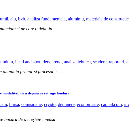
lumil
,
alu
,
bvb
,
analiza fundamentala
,
aluminiu
,
materiale de constructie
nciare si pe care o detin in ...
luminiu
,
head and shoulders
,
trend
,
analiza tehnica
,
scadere
,
raportari
,
a
 aluminiu primar si procesat, s...
 modalități de a depune și retrage fonduri
bani
,
bursa
,
comisioane
,
crypto
,
depunere
,
economisire
,
capital.com
,
inv
 se bucură de o creștere imensă