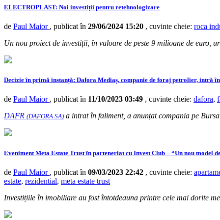
ELECTROPLAST: Noi investiții pentru retehnologizare
de
Paul Maior
, publicat în
29/06/2024 15:20
, cuvinte cheie:
roca ind
Un nou proiect de investiții, în valoare de peste 9 milioane de euro, u
Decizie în primă instanță: Dafora Mediaș, companie de foraj petrolier, intră în
de
Paul Maior
, publicat în
11/10/2023 03:49
, cuvinte cheie:
dafora
,
DAFR
a intrat în faliment, a anunțat compania pe Bursa
(DAFORA SA)
Eveniment Meta Estate Trust în parteneriat cu Invest Club – “Un nou model de
de
Paul Maior
, publicat în
09/03/2023 22:42
, cuvinte cheie:
apartam
estate
,
rezidential
,
meta estate trust
Investițiile în imobiliare au fost întotdeauna printre cele mai dorite m