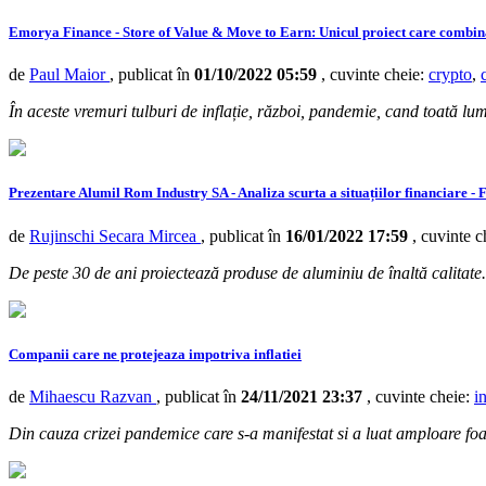
Emorya Finance - Store of Value & Move to Earn: Unicul proiect care combina 
de
Paul Maior
, publicat în
01/10/2022 05:59
, cuvinte cheie:
crypto
,
În aceste vremuri tulburi de inflație, război, pandemie, cand toată lum
Prezentare Alumil Rom Industry SA - Analiza scurta a situațiilor financiare - 
de
Rujinschi Secara Mircea
, publicat în
16/01/2022 17:59
, cuvinte 
De peste 30 de ani proiectează produse de aluminiu de înaltă calitate.
Companii care ne protejeaza impotriva inflatiei
de
Mihaescu Razvan
, publicat în
24/11/2021 23:37
, cuvinte cheie:
in
Din cauza crizei pandemice care s-a manifestat si a luat amploare foar