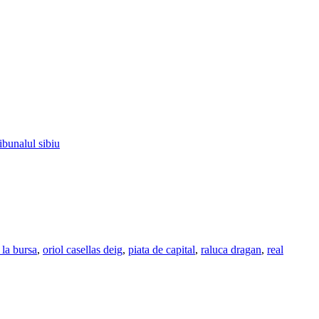
ribunalul sibiu
i la bursa
,
oriol casellas deig
,
piata de capital
,
raluca dragan
,
real