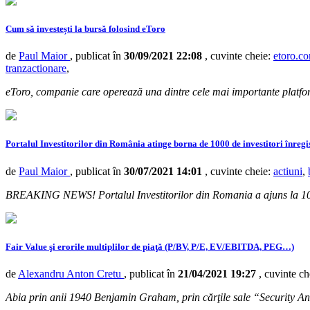
Cum să investești la bursă folosind eToro
de
Paul Maior
, publicat în
30/09/2021 22:08
, cuvinte cheie:
etoro.c
tranzactionare
,
eToro, companie care operează una dintre cele mai importante platfor
Portalul Investitorilor din România atinge borna de 1000 de investitori înregi
de
Paul Maior
, publicat în
30/07/2021 14:01
, cuvinte cheie:
actiuni
,
BREAKING NEWS! Portalul Investitorilor din Romania a ajuns la 1000
Fair Value şi erorile multiplilor de piaţă (P/BV, P/E, EV/EBITDA, PEG…)
de
Alexandru Anton Cretu
, publicat în
21/04/2021 19:27
, cuvinte c
Abia prin anii 1940 Benjamin Graham, prin cărţile sale “Security Anal