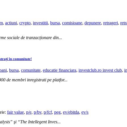
om
,
actiuni
,
crypto
,
investitii
,
bursa
,
comisioane
,
depunere
,
retrageri
,
ret
me sociale de tranzacționare din...
strați în comunitate!
bani
,
bursa
,
comunitate
,
educatie financiara
,
investclub.ro invest club
,
i
 de membri inregistrati pe platfor...
heie:
fair value
,
p/e
,
p/bv
,
p/fcf
,
peg
,
ev/ebitda
,
ev/s
ysis” şi “The Intellegent Inves...