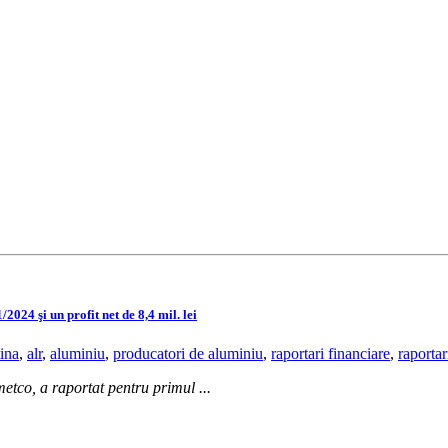
2024 şi un profit net de 8,4 mil. lei
tina
,
alr
,
aluminiu
,
producatori de aluminiu
,
raportari financiare
,
raportar
metco, a raportat pentru primul ...