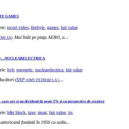
EBYTE GAMES
eie:
jocuri video
,
firebyte
,
games
,
fair value
. Mai întâi pe piaţa AERO, a...
EMS SA)
orul este…NUCLEARELECTRICA
heie:
bvb
,
energetic
,
nuclearelectrica
,
fair value
ucători (
SNP
,...
(OMV PETROM S.A.)
are are şi un dividend de peste 5% şi cu perspective de creştere
heie:
h&r block
,
taxe
,
moat
,
fair value
,
irs
americană fondată în 1956 cu sediu...