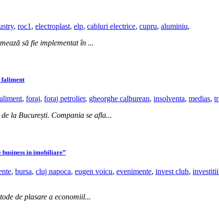
ustry
,
roc1
,
electroplast
,
elp
,
cabluri electrice
,
cupru
,
aluminiu
,
rmează să fie implementat în ...
 faliment
faliment
,
foraj
,
foraj petrolier
,
gheorghe calburean
,
insolventa
,
medias
,
t
 de la București. Compania se afla...
 business in imobiliare”
ente
,
bursa
,
cluj napoca
,
eugen voicu
,
evenimente
,
invest club
,
investiti
etode de plasare a economiil...