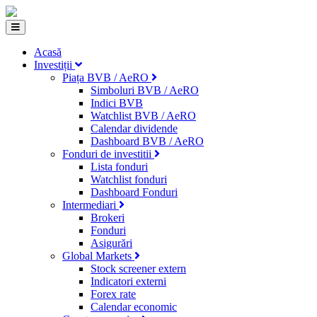
Acasă
Investiții
Piața BVB / AeRO
Simboluri BVB / AeRO
Indici BVB
Watchlist BVB / AeRO
Calendar dividende
Dashboard BVB / AeRO
Fonduri de investitii
Lista fonduri
Watchlist fonduri
Dashboard Fonduri
Intermediari
Brokeri
Fonduri
Asigurări
Global Markets
Stock screener extern
Indicatori externi
Forex rate
Calendar economic