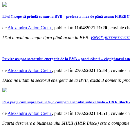
IT-ul începe să prindă contur la BVB – preferata mea de până acum: FIR
de
Alexandru Anton Cretu
, publicat în
11/04/2021 21:20
, cuvinte ch
IT-ul a avut un singur tigru până acum la BVB:
BNET
(BITTNET SYST
Privire asupra sectorului energetic de la BVB – producători – câştigăt
de
Alexandru Anton Cretu
, publicat în
27/02/2021 15:14
, cuvinte c
Dacă ne uităm la sectorul energetic de la BVB, există 3 domenii: prod
Pe o piaţă cam supraevaluată, o companie sensibil subevaluată – H&R Block – c
de
Alexandru Anton Cretu
, publicat în
17/02/2021 14:51
, cuvinte c
Scurtă descriere a business-ului $HRB (H&R Block) este o companie 