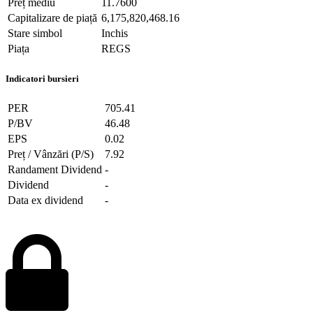
Preț mediu
11.7600
Capitalizare de piață
6,175,820,468.16
Stare simbol
Inchis
Piața
REGS
Indicatori bursieri
PER
705.41
P/BV
46.48
EPS
0.02
Preț / Vânzări (P/S)
7.92
Randament Dividend
-
Dividend
-
Data ex dividend
-