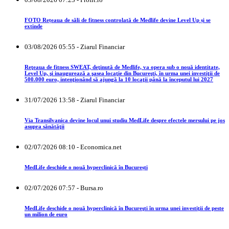
FOTO Rețeaua de săli de fitness controlată de Medlife devine Level Up și se
extinde
03/08/2026 05:55 - Ziarul Financiar
Reţeaua de fitness SWEAT, deţinută de Medlife, va opera sub o nouă identitate,
Level Up, şi inaugurează a şasea locaţie din Bucureşti, în urma unei investiţii de
500.000 euro, intenţionând să ajungă la 10 locaţii până la începutul lui 2027
31/07/2026 13:58 - Ziarul Financiar
Via Transilvanica devine locul unui studiu MedLife despre efectele mersului pe jos
asupra sănătăţii
02/07/2026 08:10 - Economica.net
MedLife deschide o nouă hyperclinică în București
02/07/2026 07:57 - Bursa.ro
MedLife deschide o nouă hyperclinică în Bucureşti în urma unei investiţii de peste
un milion de euro