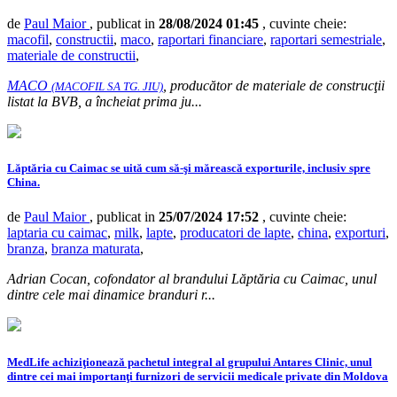
de
Paul Maior
, publicat in
28/08/2024 01:45
, cuvinte cheie:
macofil
,
constructii
,
maco
,
raportari financiare
,
raportari semestriale
,
materiale de constructii
,
MACO
, producător de materiale de construcţii
(MACOFIL SA TG. JIU)
listat la BVB, a încheiat prima ju...
Lăptăria cu Caimac se uită cum să-şi mărească exporturile, inclusiv spre
China.
de
Paul Maior
, publicat in
25/07/2024 17:52
, cuvinte cheie:
laptaria cu caimac
,
milk
,
lapte
,
producatori de lapte
,
china
,
exporturi
,
branza
,
branza maturata
,
Adrian Cocan, cofondator al bran­du­lui Lăptăria cu Caimac, unul
dintre cele mai dinamice branduri r...
MedLife achiziţionează pachetul integral al grupului Antares Clinic, unul
dintre cei mai importanţi furnizori de servicii medicale private din Moldova