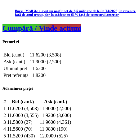
Bursă. MedLife a avut un profit net de 2,5 milioane de lei în T4/2025, în revenire
faţă de anul trecut, dar în scădere cu 61% faţă de trimestrul anterior
Cumpără / Vinde actiuni
Preturi zi
Bid (cant.)
11.6200 (3,508)
Ask (cant.)
11.9000 (2,500)
Ultimul pret
11.6200
Pret referință
11.8200
Adâncimea pieței
#
Bid (cant.)
Ask (cant.)
1
11.6200 (3,508)
11.9000 (2,500)
2
11.6000 (3,555)
11.9200 (3,000)
3
11.5800 (27)
11.9600 (4,361)
4
11.5600 (70)
11.9800 (190)
5
11.5200 (430)
12.0000 (525)