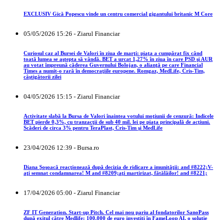
EXCLUSIV Gică Popescu vinde un centru comercial gigantului britanic M Core
05/05/2026 15:26 - Ziarul Financiar
Curiosul caz al Bursei de Valori în ziua de marţi: piaţa a cumpărat fix când
toată lumea se aştepta să vândă. BET a urcat 1,27% în ziua în care PSD şi AUR
au votat împreună căderea Guvernului Bolojan, o alianţă pe care Financial
Times a numit-o rară în democraţiile europene. Romgaz, MedLife, Cris-Tim,
câştigătorii zilei
04/05/2026 15:15 - Ziarul Financiar
Activitate slabă la Bursa de Valori înaintea votului moţiunii de cenzură: Indicele
BET pierde 0,3%, cu tranzacţii de sub 40 mil. lei pe piaţa principală de acţiuni.
Scăderi de circa 3% pentru TeraPlast, Cris-Tim şi MedLife
23/04/2026 12:39 - Bursa.ro
Diana Şoşoacă reacţionează după decizia de ridicare a imunităţii: and #8222;V-
aţi semnat condamnarea! M and #8209;aţi martirizat, fătălăilor! and #8221;
17/04/2026 05:00 - Ziarul Financiar
ZF IT Generation. Start-up Pitch. Cel mai nou pariu al fondatorilor SanoPass
după exitul către Medlife: 100.000 de euro investiţi în FameLoop AI, o soluţie