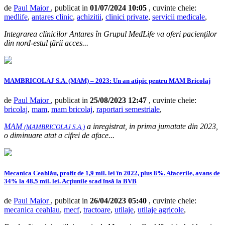
de
Paul Maior
, publicat in
01/07/2024 10:05
, cuvinte cheie:
medlife
,
antares clinic
,
achizitii
,
clinici private
,
servicii medicale
,
Integrarea clinicilor Antares în Grupul MedLife va oferi pacienților
din nord-estul țării acces...
MAMBRICOLAJ S.A. (MAM) – 2023: Un an atipic pentru MAM Bricolaj
de
Paul Maior
, publicat in
25/08/2023 12:47
, cuvinte cheie:
bricolaj
,
mam
,
mam bricolaj
,
raportari semestriale
,
MAM
a inregistrat, in prima jumatate din 2023,
(MAMBRICOLAJ S.A.)
o diminuare atat a cifrei de aface...
Mecanica Ceahlău, profit de 1,9 mil. lei în 2022, plus 8%. Afacerile, avans de
34% la 48,5 mil. lei. Acţiunile scad însă la BVB
de
Paul Maior
, publicat in
26/04/2023 05:40
, cuvinte cheie:
mecanica ceahlau
,
mecf
,
tractoare
,
utilaje
,
utilaje agricole
,