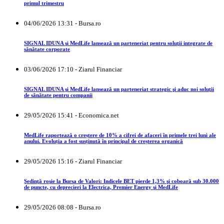
primul trimestru
04/06/2026 13:31 - Bursa.ro
SIGNAL IDUNA şi MedLife lansează un parteneriat pentru soluţii integrate de
sănătate corporate
03/06/2026 17:10 - Ziarul Financiar
SIGNAL IDUNA şi MedLife lansează un parteneriat strategic şi aduc noi soluţii
de sănătate pentru companii
29/05/2026 15:41 - Economica.net
MedLife raportează o creștere de 10% a cifrei de afaceri în primele trei luni ale
anului. Evoluția a fost susținută în principal de creșterea organică
29/05/2026 15:16 - Ziarul Financiar
Şedinţă roşie la Bursa de Valori: Indicele BET pierde 1,3% şi coboară sub 30.000
de puncte, cu deprecieri la Electrica, Premier Energy şi MedLife
29/05/2026 08:08 - Bursa.ro