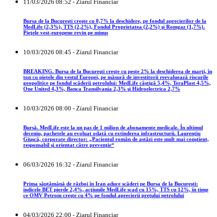
11/03/2026 08:52 - Ziarul Financiar
Bursa de la Bucureşti creşte cu 0,7% la deschidere, pe fondul aprecierilor de la
MedLife (2,3%), TTS (2,2%), Fondul Proprietatea (2,2%) şi Romgaz (1,7%).
Pieţele vest-europene revin pe minus
10/03/2026 08:45 - Ziarul Financiar
BREAKING. Bursa de la Bucureşti creşte cu peste 2% la deschiderea de marţi, în
ton cu pieţele din vestul Europei, pe măsură de investitorii reevaluează riscurile
geopolitice pe fondul scăderii petrolului: MedLife câştigă 5,4%, TeraPlast 4,5%,
One United 4,3%, Banca Transilvania 2,3% şi Hidroelectrica 2,7%
10/03/2026 08:00 - Ziarul Financiar
Bursă. MedLife este la un pas de 1 milion de abonamente medicale. În ultimul
deceniu, pachetele au evoluat odată cu extinderea infrastructurii. Laurenţiu
Giuşcă, corporate director: „Pacientul român de astăzi este mult mai conştient,
responsabil şi orientat către prevenţie“
06/03/2026 16:32 - Ziarul Financiar
Prima săptămână de război în Iran aduce scăderi pe Bursa de la Bucureşti:
indicele BET pierde 2,4%, acţiunile MedLife scad cu 15%, TTS cu 12%, în timp
ce OMV Petrom creşte cu 4% pe fondul aprecierii preţului petrolului
04/03/2026 22:00 - Ziarul Financiar