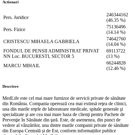
Actionari
246344162
Pers. Juridice
(46.35 %)
75136496
Pers. Fizice
(14.14 %)
74642760
CRISTESCU MIHAELA GABRIELA
(14.04 %)
FONDUL DE PENSII ADMINISTRAT PRIVAT
69113722
NN Loc. BUCURESTI, SECTOR 5
(13 %)
66244828
MARCU MIHAIL
(12.46 %)
Descriere
MedLife este cel mai mare furnizor de servicii private de sănătate
din România. Compania operează cea mai extinsă reţea de clinici,
una din marile reţele de laboratoare medicale, spitale generale şi
specializate şi are cea mai mare baza de clienţi pentru Pachete de
Prevenţie în Sănătate din ţară. Este, de asemenea, din punct de
vedere al vânzărilor, una dintre marile companii private de sănătate
din Europa Centrală și de Est, conform informațiilor publice