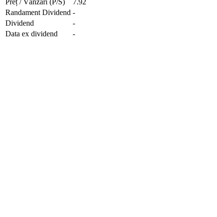
Preț / Vânzări (P/S)
7.92
Randament Dividend
-
Dividend
-
Data ex dividend
-