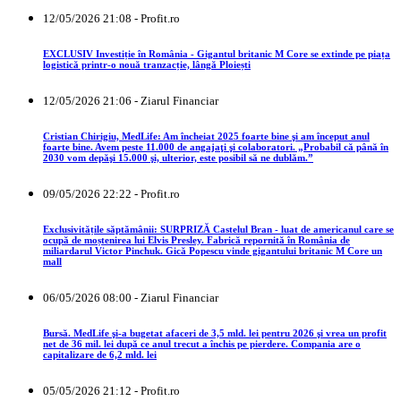
12/05/2026 21:08 - Profit.ro
EXCLUSIV Investiție în România - Gigantul britanic M Core se extinde pe piața
logistică printr-o nouă tranzacție, lângă Ploiești
12/05/2026 21:06 - Ziarul Financiar
Cristian Chirigiu, MedLife: Am încheiat 2025 foarte bine şi am început anul
foarte bine. Avem peste 11.000 de angajaţi şi colaboratori. „Probabil că până în
2030 vom depăşi 15.000 şi, ulterior, este posibil să ne dublăm.”
09/05/2026 22:22 - Profit.ro
Exclusivitățile săptămânii: SURPRIZĂ Castelul Bran - luat de americanul care se
ocupă de moștenirea lui Elvis Presley. Fabrică repornită în România de
miliardarul Victor Pinchuk. Gică Popescu vinde gigantului britanic M Core un
mall
06/05/2026 08:00 - Ziarul Financiar
Bursă. MedLife şi-a bugetat afaceri de 3,5 mld. lei pentru 2026 şi vrea un profit
net de 36 mil. lei după ce anul trecut a închis pe pierdere. Compania are o
capitalizare de 6,2 mld. lei
05/05/2026 21:12 - Profit.ro