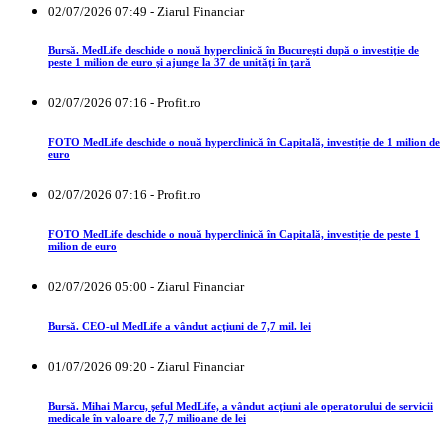
02/07/2026 07:49 - Ziarul Financiar
Bursă. MedLife deschide o nouă hyperclinică în Bucureşti după o investiţie de
peste 1 milion de euro şi ajunge la 37 de unităţi în ţară
02/07/2026 07:16 - Profit.ro
FOTO MedLife deschide o nouă hyperclinică în Capitală, investiție de 1 milion de
euro
02/07/2026 07:16 - Profit.ro
FOTO MedLife deschide o nouă hyperclinică în Capitală, investiție de peste 1
milion de euro
02/07/2026 05:00 - Ziarul Financiar
Bursă. CEO-ul MedLife a vândut acţiuni de 7,7 mil. lei
01/07/2026 09:20 - Ziarul Financiar
Bursă. Mihai Marcu, şeful MedLife, a vândut acţiuni ale operatorului de servicii
medicale în valoare de 7,7 milioane de lei