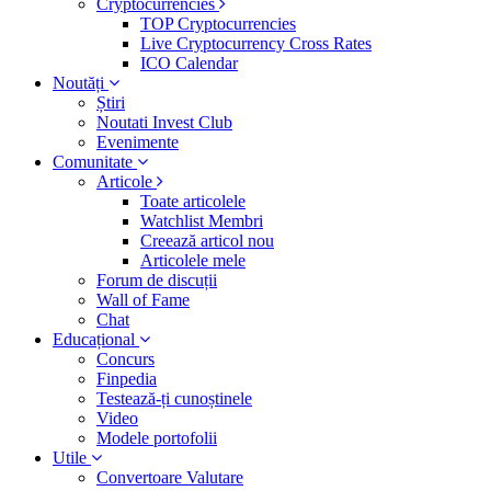
Cryptocurrencies
TOP Cryptocurrencies
Live Cryptocurrency Cross Rates
ICO Calendar
Noutăți
Știri
Noutati Invest Club
Evenimente
Comunitate
Articole
Toate articolele
Watchlist Membri
Creează articol nou
Articolele mele
Forum de discuții
Wall of Fame
Chat
Educațional
Concurs
Finpedia
Testează-ți cunoștinele
Video
Modele portofolii
Utile
Convertoare Valutare