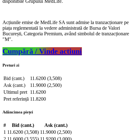
disponibile Grupului MedLife.
Acțiunile emise de MedLife SA sunt admise la tranzacționare pe
piața reglementată la vedere administrată de Bursa de Valori
București, Categoria Premium, având simbolul de tranzacționare
″M″.
Cumpără / Vinde actiuni
Preturi zi
Bid (cant.)
11.6200 (3,508)
Ask (cant.)
11.9000 (2,500)
Ultimul pret
11.6200
Pret referință
11.8200
Adâncimea pieței
#
Bid (cant.)
Ask (cant.)
1
11.6200 (3,508)
11.9000 (2,500)
2
11.6000 (3,555)
11.9200 (3,000)