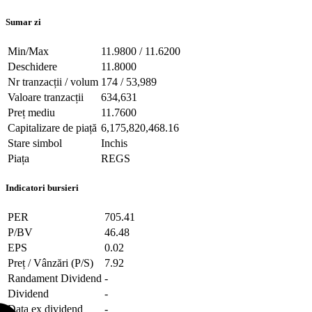
Sumar zi
Min/Max
11.9800 / 11.6200
Deschidere
11.8000
Nr tranzacții / volum
174 / 53,989
Valoare tranzacții
634,631
Preț mediu
11.7600
Capitalizare de piață
6,175,820,468.16
Stare simbol
Inchis
Piața
REGS
Indicatori bursieri
PER
705.41
P/BV
46.48
EPS
0.02
Preț / Vânzări (P/S)
7.92
Randament Dividend
-
Dividend
-
Data ex dividend
-