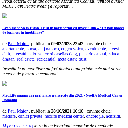
Producătorul de utilaje agricole Mecanica Ceahlău (simbol bursier
MECF) din Piatra Neamţ a raportat ...
Eveniment Meta Estate Trust în parteneriat cu Invest Club – “Un nou model
de business in imobiliare”
de
Paul Maior
, publicat in
09/03/2023 22:42
, cuvinte cheie:
apartamente
,
bursa
,
cluj napoca
,
eugen voicu
,
evenimente
,
invest
club
,
investitii la bursa
,
oriol casellas deig
,
piata de capital
,
raluca
dragan
,
real estate
,
rezidential
,
meta estate trust
Investițiile în imobiliare au fost întotdeauna printre cele mai dorite
metode de plasare a economiil...
MedLife anunta cea mai mare tranzactie din 2021 - Neolife Medical Center
Romania
de
Paul Maior
, publicat in
28/10/2021 10:18
, cuvinte cheie:
medlife
,
clinici private
,
neolife medical center
,
oncologie
,
achizitii
,
M
intra in actionariatul centrelor de oncologie
(MED LIFE S.A.)