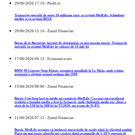
29/06/2026 17:19 - Profit.ro
Tranzacție specială de peste 10 milioane euro cu acțiuni MedLife. Schimburi
inedite și cu acțiuni RELE
29/06/2026 15:19 - Ziarul Financiar
Bursa de la Bucureşti, început de săptămână cu nou maxim istoric. Tranzacţie
specială cu acţiuni MedLife în valoare de 54 mil. lei
17/06/2026 04:15 - Economica.net
BMW M Concept Neue Klasse, premieră mondială la Le Mans, unde echipa
germană a obținut primul podium din 1999
15/06/2026 09:00 - Ziarul Financiar
Bursă. Câţi bani lasă în medie un român la MedLife. Cea mai spectaculoasă
evoluţie a bonului mediu a fost la farmacii, unde cheltuiala medie per client a
sărit de la 158 lei la 208 lei în T1/2026, un avans de 31,8%
11/06/2026 07:15 - Ziarul Financiar
Bursă. MedLife promite că îngheaţă majorările de tarife până la sfârşitul anului:
Piaţa nu mai poate absorbi noi creşteri după avansurile de 5-10% operate în