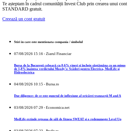
Te așteptam în cadrul comunității Invest Club prin crearea unui cont
STANDARD gratuit.
Creează un cont gratuit
Stiri in care este mentionata compania / simbolul
07/08/2026 15:16 - Ziarul Financiar
Bursa de la Bucureşti coboară cu 0,6% vineri şi încheie săptămâna cu un minus
de 1,8% înaintea verdictului Moody's: Scăderi pentru Electrica, MedLife şi
Hidroelectrica
04/08/2026 10:15 - Bursa.ro
Due diligence: de ce este punctul de inflexiune al oricărei tranzacţii M and A
03/08/2026 07:29 - Economica.net
MedLife extinde reţeaua de săli de fitness SWEAT şi o redenumeşte Level Up
03/08/2026 07:23 - Profit.ro