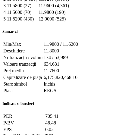
3
11.5800 (27)
11.9600 (4,361)
4
11.5600 (70)
11.9800 (190)
5
11.5200 (430)
12.0000 (525)
Sumar zi
Min/Max
11.9800 / 11.6200
Deschidere
11.8000
Nr tranzacții / volum
174 / 53,989
Valoare tranzacții
634,631
Preț mediu
11.7600
Capitalizare de piață
6,175,820,468.16
Stare simbol
Inchis
Piața
REGS
Indicatori bursieri
PER
705.41
P/BV
46.48
EPS
0.02