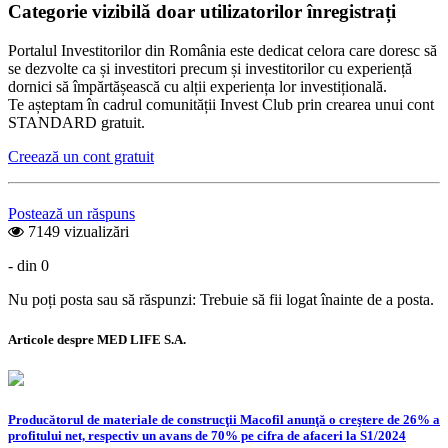
Categorie vizibilă doar utilizatorilor înregistrați
Portalul Investitorilor din România este dedicat celora care doresc să
se dezvolte ca și investitori precum și investitorilor cu experiență
dornici să împărtășească cu alții experiența lor investițională.
Te așteptam în cadrul comunității Invest Club prin crearea unui cont
STANDARD gratuit.
Creează un cont gratuit
Postează un răspuns
7149 vizualizări
- din 0
Nu poți posta sau să răspunzi: Trebuie să fii logat înainte de a posta.
Articole despre MED LIFE S.A.
Producătorul de materiale de construcţii Macofil anunţă o creştere de 26% a
profitului net, respectiv un avans de 70% pe cifra de afaceri la S1/2024