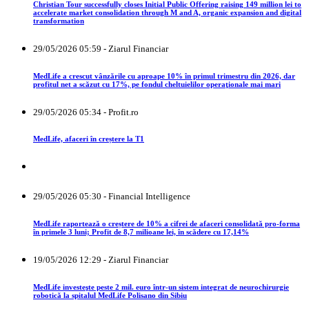
Christian Tour successfully closes Initial Public Offering raising 149 million lei to
accelerate market consolidation through M and A, organic expansion and digital
transformation
29/05/2026 05:59 - Ziarul Financiar
MedLife a crescut vânzările cu aproape 10% în primul trimestru din 2026, dar
profitul net a scăzut cu 17%, pe fondul cheltuielilor operaţionale mai mari
29/05/2026 05:34 - Profit.ro
MedLife, afaceri în creștere la T1
29/05/2026 05:30 - Financial Intelligence
MedLife raportează o creștere de 10% a cifrei de afaceri consolidată pro-forma
în primele 3 luni; Profit de 8,7 milioane lei, în scădere cu 17,14%
19/05/2026 12:29 - Ziarul Financiar
MedLife investeşte peste 2 mil. euro într-un sistem integrat de neurochirurgie
robotică la spitalul MedLife Polisano din Sibiu