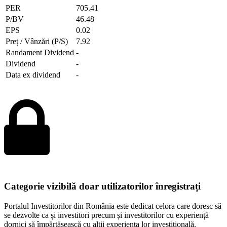
PER
705.41
P/BV
46.48
EPS
0.02
Preț / Vânzări (P/S)
7.92
Randament Dividend
-
Dividend
-
Data ex dividend
-
Categorie vizibilă doar utilizatorilor înregistrați
Portalul Investitorilor din România este dedicat celora care doresc să
se dezvolte ca și investitori precum și investitorilor cu experiență
dornici să împărtășească cu alții experiența lor investițională.