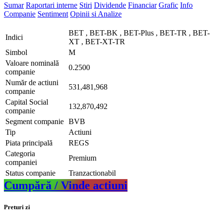
Sumar
Raportari interne
Stiri
Dividende
Financiar
Grafic
Info
Companie
Sentiment
Opinii si Analize
BET , BET-BK , BET-Plus , BET-TR , BET-
Indici
XT , BET-XT-TR
Simbol
M
Valoare nominală
0.2500
companie
Număr de actiuni
531,481,968
companie
Capital Social
132,870,492
companie
Segment companie
BVB
Tip
Actiuni
Piata principală
REGS
Categoria
Premium
companiei
Status companie
Tranzactionabil
Cumpără / Vinde actiuni
Preturi zi