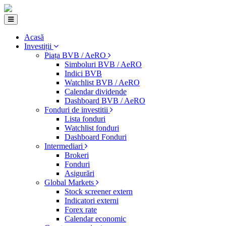
Acasă
Investiții
Piața BVB / AeRO
Simboluri BVB / AeRO
Indici BVB
Watchlist BVB / AeRO
Calendar dividende
Dashboard BVB / AeRO
Fonduri de investitii
Lista fonduri
Watchlist fonduri
Dashboard Fonduri
Intermediari
Brokeri
Fonduri
Asigurări
Global Markets
Stock screener extern
Indicatori externi
Forex rate
Calendar economic