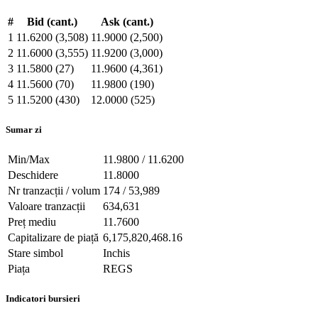
#
Bid (cant.)
Ask (cant.)
1
11.6200 (3,508)
11.9000 (2,500)
2
11.6000 (3,555)
11.9200 (3,000)
3
11.5800 (27)
11.9600 (4,361)
4
11.5600 (70)
11.9800 (190)
5
11.5200 (430)
12.0000 (525)
Sumar zi
Min/Max
11.9800 / 11.6200
Deschidere
11.8000
Nr tranzacții / volum
174 / 53,989
Valoare tranzacții
634,631
Preț mediu
11.7600
Capitalizare de piață
6,175,820,468.16
Stare simbol
Inchis
Piața
REGS
Indicatori bursieri