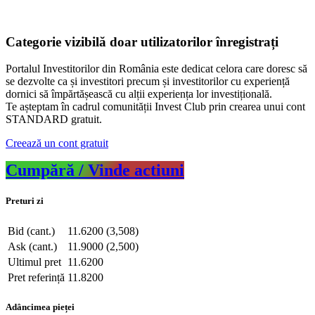
Categorie vizibilă doar utilizatorilor înregistrați
Portalul Investitorilor din România este dedicat celora care doresc să
se dezvolte ca și investitori precum și investitorilor cu experiență
dornici să împărtășească cu alții experiența lor investițională.
Te așteptam în cadrul comunității Invest Club prin crearea unui cont
STANDARD gratuit.
Creează un cont gratuit
Cumpără / Vinde actiuni
Preturi zi
Bid (cant.)
11.6200 (3,508)
Ask (cant.)
11.9000 (2,500)
Ultimul pret
11.6200
Pret referință
11.8200
Adâncimea pieței