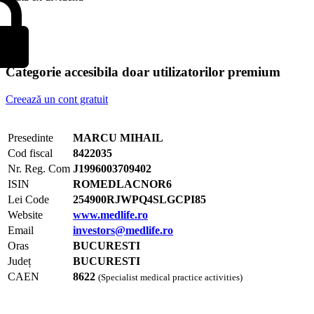
Categorie accesibila doar utilizatorilor premium
Creează un cont gratuit
Presedinte
MARCU MIHAIL
Cod fiscal
8422035
Nr. Reg. Com
J1996003709402
ISIN
ROMEDLACNOR6
Lei Code
254900RJWPQ4SLGCPI85
Website
www.medlife.ro
Email
investors@medlife.ro
Oras
BUCURESTI
Județ
BUCURESTI
CAEN
8622
(Specialist medical practice activities)