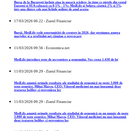
Bursa de la Bucureşti încheie ziua în uşoară scădere, în timp ce pieţele din vestul
Europei şi SUA coboară cu 0,5% - 1%: MedLife şi Sphera câştigă 2% şi 3%,
într-una dintre cele mai lichide şedinţe de anul acesta
17/03/2026 06:22 - Ziarul Financiar
Bursă. MedLife vede oportunităţi de creştere în 2026, dar presiunea asupra
marjelor şi a profitului net rămâne o provocare
11/03/2026 09:56 - Economica.net
MedLife introduce teste de secvenţiere a genomului. Vor costa 1.430 de lei
11/03/2026 09:29 - Ziarul Financiar
MedLife anunţă primele rezultate ale studiului de genomică pe peste 3.000 de
teste genetice. Mihai Marcu, CEO: Viitorul medicinei nu mai înseamnă doar
tratarea bolilor, ci prevenirea lor
11/03/2026 09:29 - Ziarul Financiar
MedLife anunţă primele rezultate ale studiului de genomică pe un număr de peste
3.000 de teste genetice. Mihai Marcu, CEO: Viitorul medicinei nu mai înseamnă
doar tratarea bolilor, ci prevenirea lor