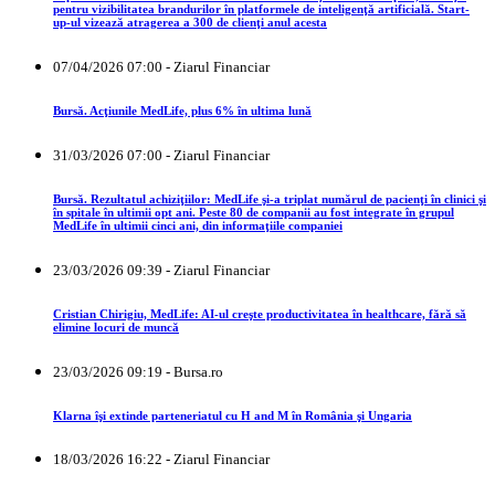
pentru vizibilitatea brandurilor în platformele de inteligenţă artificială. Start-
up-ul vizează atragerea a 300 de clienţi anul acesta
07/04/2026 07:00 - Ziarul Financiar
Bursă. Acţiunile MedLife, plus 6% în ultima lună
31/03/2026 07:00 - Ziarul Financiar
Bursă. Rezultatul achiziţiilor: MedLife şi-a triplat numărul de pacienţi în clinici şi
în spitale în ultimii opt ani. Peste 80 de companii au fost integrate în grupul
MedLife în ultimii cinci ani, din informaţiile companiei
23/03/2026 09:39 - Ziarul Financiar
Cristian Chirigiu, MedLife: AI-ul creşte productivitatea în healthcare, fără să
elimine locuri de muncă
23/03/2026 09:19 - Bursa.ro
Klarna îşi extinde parteneriatul cu H and M în România şi Ungaria
18/03/2026 16:22 - Ziarul Financiar