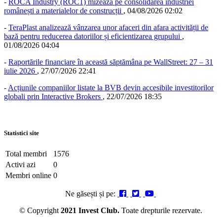
-
ROCA Industry (ROC1) mizează pe consolidarea industriei
românești a materialelor de construcții
,
04/08/2026 02:02
-
TeraPlast analizează vânzarea unor afaceri din afara activității de
bază pentru reducerea datoriilor și eficientizarea grupului
,
01/08/2026 04:04
-
Raportările financiare în această săptămâna pe WallStreet: 27 – 31
iulie 2026
,
27/07/2026 22:41
-
Acțiunile companiilor listate la BVB devin accesibile investitorilor
globali prin Interactive Brokers
,
22/07/2026 18:35
Statistici site
Total membri
1576
Activi azi
0
Membri online
0
Ne găsești și pe:
© Copyright
2021 Invest Club.
Toate drepturile rezervate.