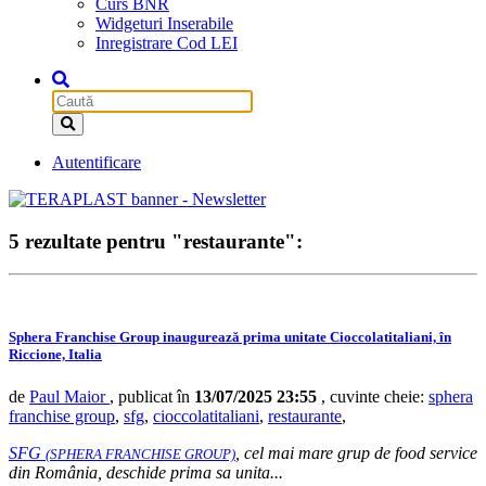
Curs BNR
Widgeturi Inserabile
Inregistrare Cod LEI
Autentificare
5 rezultate pentru "restaurante":
Sphera Franchise Group inaugurează prima unitate Cioccolatitaliani, în
Riccione, Italia
de
Paul Maior
, publicat în
13/07/2025 23:55
, cuvinte cheie:
sphera
franchise group
,
sfg
,
cioccolatitaliani
,
restaurante
,
SFG
, cel mai mare grup de food service
(SPHERA FRANCHISE GROUP)
din România, deschide prima sa unita...