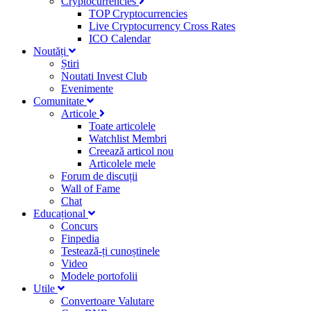
Cryptocurrencies
TOP Cryptocurrencies
Live Cryptocurrency Cross Rates
ICO Calendar
Noutăți
Știri
Noutati Invest Club
Evenimente
Comunitate
Articole
Toate articolele
Watchlist Membri
Creează articol nou
Articolele mele
Forum de discuții
Wall of Fame
Chat
Educațional
Concurs
Finpedia
Testează-ți cunoștinele
Video
Modele portofolii
Utile
Convertoare Valutare