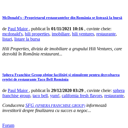
McDonald's - Proprietarul restaurantelor din România se listează la bursă
de
Paul Maior
, publicat în
01/11/2021 10:16
, cuvinte cheie:
mcdonald's
,
hili properties
,
imobiliare
,
hili ventures
,
restaurante
,
listari
,
listare la bursa
Hili Properties, divizia de imobiliare a grupului Hili Ventures, care
dezvoltă în România restaurant...
Sphera Franchise Group obține facilități și stimulente pentru dezvoltarea
rețelei de restaurante Taco Bell România
de
Paul Maior
, publicat în
29/12/2020 03:29
, cuvinte cheie:
sphera
franchise group
,
taco bell
,
yum!
,
california fresh flavors
,
restaurante
,
Conducerea
SFG
informează
(SPHERA FRANCHISE GROUP)
investitorii despre finalizarea cu succes a negoc...
Forum