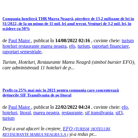
Compania hotelieră THR Marea Neagră, pierdere de 15,2 milioane de lei în
S1/2022, de la un minus de 11 mil. lei anul trecut. Venituri de 3,2 mil. lei, în
scădere cu 50%
de
Paul Maior
, publicat în
14/08/2022 02:16
, cuvinte cheie:
turism
hoteluri restaurante marea neagra
,
efo
,
turism
,
raportari financiare
,
raportari semestriale
,
Turism, Hoteluri, Restaurante Marea Neagră (simbol bursier EFO),
care administrează 11 hoteluri de p...
Profit cu 25% mai mic în 2021 pentru compania care concentrează
deținerile SIF Transilvania de pe litoral
de
Paul Maior
, publicat în
22/02/2022 04:24
, cuvinte cheie:
efo
,
hoteluri
,
litoral
,
marea neagra
,
restaurante
,
sif transilvania
,
sif3
,
turism
Deși a avut afaceri în creștere,
EFO
(TURISM, HOTELURI,
și-a redus pr...
RESTAURANTE MAREA NEAGRA S.A.)