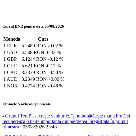
Cursul BNR pentru data 05/08/2026
Moneda
Curs
1 EUR
5.2489 RON
-0.02 %
1 USD
4.548 RON
-0.32 %
1 GBP
6.1244 RON
-0.12 %
1 CHF
5.621 RON
-0.17 %
1 CAD
3.2339 RON
-0.50 %
1 AUD
3.2049 RON
+0.00 %
1 NOK
0.4774 RON
-0.46 %
Ultimele 5 articole publicate
-
Grupul TeraPlast crește veniturile, își îmbunătățește marja brută și
recuperează o parte importantă din pierderea înregistrată în primul
trimestru
,
05/08/2026 23:48