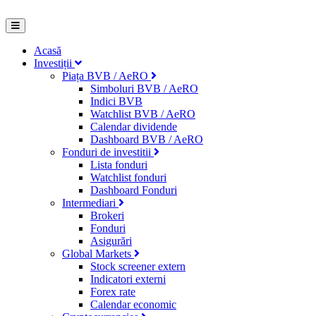
Acasă
Investiții
Piața BVB / AeRO
Simboluri BVB / AeRO
Indici BVB
Watchlist BVB / AeRO
Calendar dividende
Dashboard BVB / AeRO
Fonduri de investitii
Lista fonduri
Watchlist fonduri
Dashboard Fonduri
Intermediari
Brokeri
Fonduri
Asigurări
Global Markets
Stock screener extern
Indicatori externi
Forex rate
Calendar economic