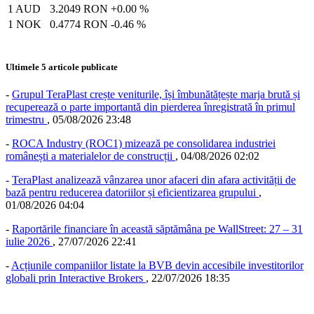
1 AUD
3.2049 RON
+0.00 %
1 NOK
0.4774 RON
-0.46 %
Ultimele 5 articole publicate
-
Grupul TeraPlast crește veniturile, își îmbunătățește marja brută și
recuperează o parte importantă din pierderea înregistrată în primul
trimestru
,
05/08/2026 23:48
-
ROCA Industry (ROC1) mizează pe consolidarea industriei
românești a materialelor de construcții
,
04/08/2026 02:02
-
TeraPlast analizează vânzarea unor afaceri din afara activității de
bază pentru reducerea datoriilor și eficientizarea grupului
,
01/08/2026 04:04
-
Raportările financiare în această săptămâna pe WallStreet: 27 – 31
iulie 2026
,
27/07/2026 22:41
-
Acțiunile companiilor listate la BVB devin accesibile investitorilor
globali prin Interactive Brokers
,
22/07/2026 18:35