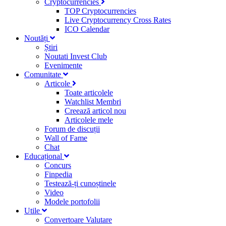
Cryptocurrencies
TOP Cryptocurrencies
Live Cryptocurrency Cross Rates
ICO Calendar
Noutăți
Știri
Noutati Invest Club
Evenimente
Comunitate
Articole
Toate articolele
Watchlist Membri
Creează articol nou
Articolele mele
Forum de discuții
Wall of Fame
Chat
Educațional
Concurs
Finpedia
Testează-ți cunoștinele
Video
Modele portofolii
Utile
Convertoare Valutare