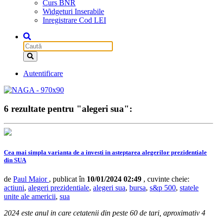
Curs BNR
Widgeturi Inserabile
Inregistrare Cod LEI
Autentificare
6 rezultate pentru "alegeri sua":
Cea mai simpla varianta de a investi in asteptarea alegerilor prezidentiale
din SUA
de
Paul Maior
, publicat în
10/01/2024 02:49
, cuvinte cheie:
actiuni
,
alegeri prezidentiale
,
alegeri sua
,
bursa
,
s&p 500
,
statele
unite ale americii
,
sua
2024 este anul in care cetatenii din peste 60 de tari, aproximativ 4