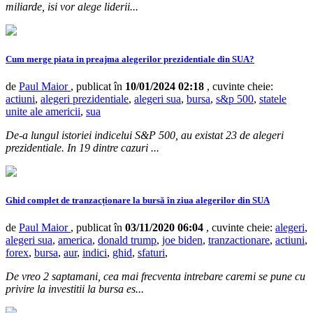
miliarde, isi vor alege liderii...
Cum merge piata in preajma alegerilor prezidentiale din SUA?
de
Paul Maior
, publicat în
10/01/2024 02:18
, cuvinte cheie:
actiuni
,
alegeri prezidentiale
,
alegeri sua
,
bursa
,
s&p 500
,
statele
unite ale americii
,
sua
De-a lungul istoriei indicelui S&P 500, au existat 23 de alegeri
prezidentiale. In 19 dintre cazuri ...
Ghid complet de tranzacționare la bursă în ziua alegerilor din SUA
de
Paul Maior
, publicat în
03/11/2020 06:04
, cuvinte cheie:
alegeri
,
alegeri sua
,
america
,
donald trump
,
joe biden
,
tranzactionare
,
actiuni
,
forex
,
bursa
,
aur
,
indici
,
ghid
,
sfaturi
,
De vreo 2 saptamani, cea mai frecventa intrebare caremi se pune cu
privire la investitii la bursa es...