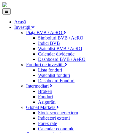
Acasă
Investiții
Piața BVB / AeRO
Simboluri BVB / AeRO
Indici BVB
Watchlist BVB / AeRO
Calendar dividende
Dashboard BVB / AeRO
Fonduri de investitii
Lista fonduri
Watchlist fonduri
Dashboard Fonduri
Intermediari
Brokeri
Fonduri
Asigurări
Global Markets
Stock screener extern
Indicatori externi
Forex rate
Calendar economic