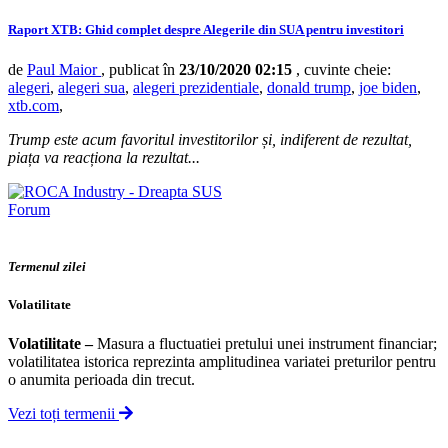
Raport XTB: Ghid complet despre Alegerile din SUA pentru investitori
de
Paul Maior
, publicat în
23/10/2020 02:15
, cuvinte cheie:
alegeri
,
alegeri sua
,
alegeri prezidentiale
,
donald trump
,
joe biden
,
xtb.com
,
Trump este acum favoritul investitorilor și, indiferent de rezultat,
piața va reacționa la rezultat...
Forum
Termenul zilei
Volatilitate
Volatilitate
–
Masura a fluctuatiei pretului unei instrument financiar;
volatilitatea istorica reprezinta amplitudinea variatei preturilor pentru
o anumita perioada din trecut.
Vezi toți termenii