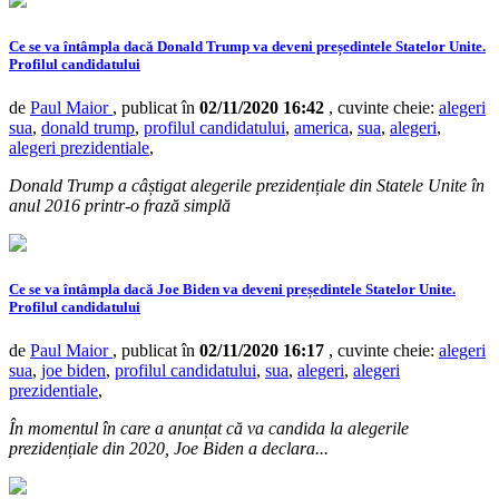
Ce se va întâmpla dacă Donald Trump va deveni președintele Statelor Unite.
Profilul candidatului
de
Paul Maior
, publicat în
02/11/2020 16:42
, cuvinte cheie:
alegeri
sua
,
donald trump
,
profilul candidatului
,
america
,
sua
,
alegeri
,
alegeri prezidentiale
,
Donald Trump a câștigat alegerile prezidențiale din Statele Unite în
anul 2016 printr-o frază simplă
Ce se va întâmpla dacă Joe Biden va deveni președintele Statelor Unite.
Profilul candidatului
de
Paul Maior
, publicat în
02/11/2020 16:17
, cuvinte cheie:
alegeri
sua
,
joe biden
,
profilul candidatului
,
sua
,
alegeri
,
alegeri
prezidentiale
,
În momentul în care a anunțat că va candida la alegerile
prezidențiale din 2020, Joe Biden a declara...