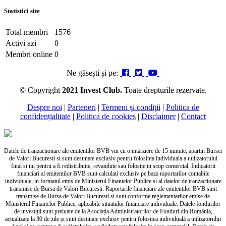
Statistici site
Total membri
1576
Activi azi
0
Membri online
0
Ne găsești și pe:
© Copyright
2021 Invest Club.
Toate drepturile rezervate.
Despre noi
|
Parteneri
|
Termeni și condiții
|
Politica de
confidențialitate
|
Politica de cookies
|
Disclaimer
|
Contact
Datele de tranzactionare ale emitentilor BVB vin cu o intarziere de 15 minute, apartin Bursei
de Valori Bucuresti si sunt destinate exclusiv pentru folosinta individuala a utilizatorului
final si nu pentru a fi redistribuite, revandute sau folosite in scop comercial. Indicatorii
financiari al emitentilor BVB sunt calculati exclusiv pe baza raportarilor contabile
individuale, in formatul emis de Ministerul Finantelor Publice si al datelor de tranzactionare
transmise de Bursa de Valori Bucuresti. Raportarile financiare ale emitentilor BVB sunt
transmise de Bursa de Valori Bucuresti si sunt conforme reglementarilor emise de
Ministerul Finantelor Publice, aplicabile situatiilor financiare individuale. Datele fondurilor
de investiții sunt preluate de la Asociația Administratorilor de Fonduri din România,
actualizate la 30 de zile și sunt destinate exclusiv pentru folositea individuală a utilizatorului