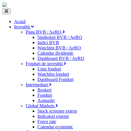
Acasă
Investiții
Piața BVB / AeRO
Simboluri BVB / AeRO
Indici BVB
Watchlist BVB / AeRO
Calendar dividende
Dashboard BVB / AeRO
Fonduri de investitii
Lista fonduri
Watchlist fonduri
Dashboard Fonduri
Intermediari
Brokeri
Fonduri
Asigurări
Global Markets
Stock screener extern
Indicatori externi
Forex rate
Calendar economic