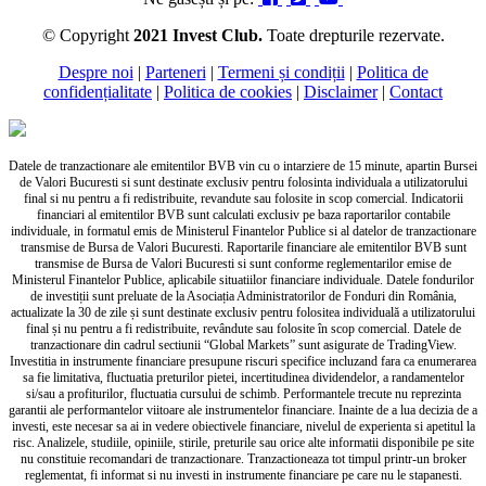
© Copyright
2021 Invest Club.
Toate drepturile rezervate.
Despre noi
|
Parteneri
|
Termeni și condiții
|
Politica de
confidențialitate
|
Politica de cookies
|
Disclaimer
|
Contact
Datele de tranzactionare ale emitentilor BVB vin cu o intarziere de 15 minute, apartin Bursei
de Valori Bucuresti si sunt destinate exclusiv pentru folosinta individuala a utilizatorului
final si nu pentru a fi redistribuite, revandute sau folosite in scop comercial. Indicatorii
financiari al emitentilor BVB sunt calculati exclusiv pe baza raportarilor contabile
individuale, in formatul emis de Ministerul Finantelor Publice si al datelor de tranzactionare
transmise de Bursa de Valori Bucuresti. Raportarile financiare ale emitentilor BVB sunt
transmise de Bursa de Valori Bucuresti si sunt conforme reglementarilor emise de
Ministerul Finantelor Publice, aplicabile situatiilor financiare individuale. Datele fondurilor
de investiții sunt preluate de la Asociația Administratorilor de Fonduri din România,
actualizate la 30 de zile și sunt destinate exclusiv pentru folositea individuală a utilizatorului
final și nu pentru a fi redistribuite, revândute sau folosite în scop comercial. Datele de
tranzactionare din cadrul sectiunii “Global Markets” sunt asigurate de TradingView.
Investitia in instrumente financiare presupune riscuri specifice incluzand fara ca enumerarea
sa fie limitativa, fluctuatia preturilor pietei, incertitudinea dividendelor, a randamentelor
si/sau a profiturilor, fluctuatia cursului de schimb. Performantele trecute nu reprezinta
garantii ale performantelor viitoare ale instrumentelor financiare. Inainte de a lua decizia de a
investi, este necesar sa ai in vedere obiectivele financiare, nivelul de experienta si apetitul la
risc. Analizele, studiile, opiniile, stirile, preturile sau orice alte informatii disponibile pe site
nu constituie recomandari de tranzactionare. Tranzactioneaza tot timpul printr-un broker
reglementat, fi informat si nu investi in instrumente financiare pe care nu le stapanesti.