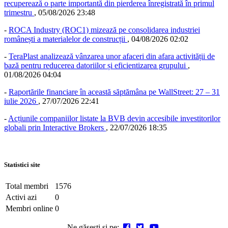
recuperează o parte importantă din pierderea înregistrată în primul
trimestru
,
05/08/2026 23:48
-
ROCA Industry (ROC1) mizează pe consolidarea industriei
românești a materialelor de construcții
,
04/08/2026 02:02
-
TeraPlast analizează vânzarea unor afaceri din afara activității de
bază pentru reducerea datoriilor și eficientizarea grupului
,
01/08/2026 04:04
-
Raportările financiare în această săptămâna pe WallStreet: 27 – 31
iulie 2026
,
27/07/2026 22:41
-
Acțiunile companiilor listate la BVB devin accesibile investitorilor
globali prin Interactive Brokers
,
22/07/2026 18:35
Statistici site
Total membri
1576
Activi azi
0
Membri online
0
Ne găsești și pe: