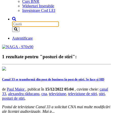
Curs BNR
Widgeturi Inserabile
Inregistrare Cod LEI
Autentificare
1 rezultate pentru "posturi de stiri":
Canal 33 se transformă din post de business în post de ştiri. Se face şi HD
de
Paul Maior
, publicat în
15/12/2022 05:04
, cuvinte cheie:
canal
33
,
alexandru răducanu
,
cna
,
televiziune
,
televiziune de stiri
,
stiri
,
posturi de stiri
,
Postul de televiziune Canal 33 a solicitat CNA mai multe modificări
ale licenţei audiovizuale. Mai p...