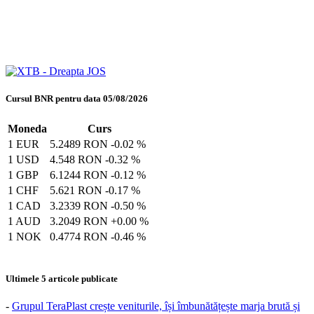
Cursul BNR pentru data 05/08/2026
Moneda
Curs
1 EUR
5.2489 RON
-0.02 %
1 USD
4.548 RON
-0.32 %
1 GBP
6.1244 RON
-0.12 %
1 CHF
5.621 RON
-0.17 %
1 CAD
3.2339 RON
-0.50 %
1 AUD
3.2049 RON
+0.00 %
1 NOK
0.4774 RON
-0.46 %
Ultimele 5 articole publicate
-
Grupul TeraPlast crește veniturile, își îmbunătățește marja brută și