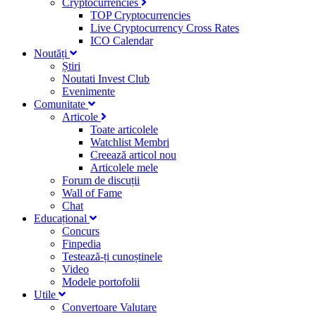
Cryptocurrencies
TOP Cryptocurrencies
Live Cryptocurrency Cross Rates
ICO Calendar
Noutăți
Știri
Noutati Invest Club
Evenimente
Comunitate
Articole
Toate articolele
Watchlist Membri
Creează articol nou
Articolele mele
Forum de discuții
Wall of Fame
Chat
Educațional
Concurs
Finpedia
Testează-ți cunoștinele
Video
Modele portofolii
Utile
Convertoare Valutare