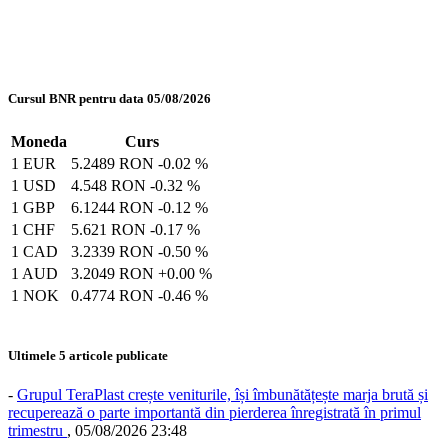
Cursul BNR pentru data 05/08/2026
Moneda
Curs
1 EUR
5.2489 RON
-0.02 %
1 USD
4.548 RON
-0.32 %
1 GBP
6.1244 RON
-0.12 %
1 CHF
5.621 RON
-0.17 %
1 CAD
3.2339 RON
-0.50 %
1 AUD
3.2049 RON
+0.00 %
1 NOK
0.4774 RON
-0.46 %
Ultimele 5 articole publicate
-
Grupul TeraPlast crește veniturile, își îmbunătățește marja brută și
recuperează o parte importantă din pierderea înregistrată în primul
trimestru
,
05/08/2026 23:48