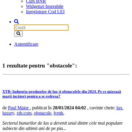
Curs BNR
Widgeturi Inserabile
Inregistrare Cod LEI
Autentificare
1 rezultate pentru "obstacole":
XTB: Industria produselor de lux și obstacolele din 2024. Pe ce mizează
marii jucători pentru a se redresa?
de
Paul Maior
, publicat în
28/01/2024 04:02
, cuvinte cheie:
lux
,
luxury
,
xtb.com
,
obstacole
,
lvmh
,
Sectorul bunurilor de lux a devenit unul dintre cele mai populare
subiecte din ultimii ani de pe pia...