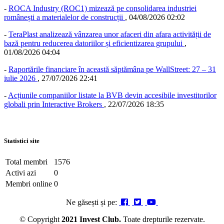
-
ROCA Industry (ROC1) mizează pe consolidarea industriei
românești a materialelor de construcții
,
04/08/2026 02:02
-
TeraPlast analizează vânzarea unor afaceri din afara activității de
bază pentru reducerea datoriilor și eficientizarea grupului
,
01/08/2026 04:04
-
Raportările financiare în această săptămâna pe WallStreet: 27 – 31
iulie 2026
,
27/07/2026 22:41
-
Acțiunile companiilor listate la BVB devin accesibile investitorilor
globali prin Interactive Brokers
,
22/07/2026 18:35
Statistici site
Total membri
1576
Activi azi
0
Membri online
0
Ne găsești și pe:
© Copyright
2021 Invest Club.
Toate drepturile rezervate.