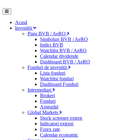
Acasă
Investiții
Piața BVB / AeRO
Simboluri BVB / AeRO
Indici BVB
Watchlist BVB / AeRO
Calendar dividende
Dashboard BVB / AeRO
Fonduri de investitii
Lista fonduri
Watchlist fonduri
Dashboard Fonduri
Intermediari
Brokeri
Fonduri
Asigurări
Global Markets
Stock screener extern
Indicatori externi
Forex rate
Calendar economic