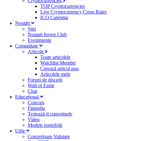
Cryptocurrencies
TOP Cryptocurrencies
Live Cryptocurrency Cross Rates
ICO Calendar
Noutăți
Știri
Noutati Invest Club
Evenimente
Comunitate
Articole
Toate articolele
Watchlist Membri
Creează articol nou
Articolele mele
Forum de discuții
Wall of Fame
Chat
Educațional
Concurs
Finpedia
Testează-ți cunoștinele
Video
Modele portofolii
Utile
Convertoare Valutare