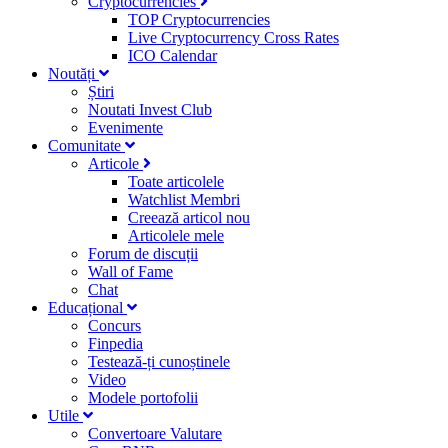
Cryptocurrencies
TOP Cryptocurrencies
Live Cryptocurrency Cross Rates
ICO Calendar
Noutăți
Știri
Noutati Invest Club
Evenimente
Comunitate
Articole
Toate articolele
Watchlist Membri
Creează articol nou
Articolele mele
Forum de discuții
Wall of Fame
Chat
Educațional
Concurs
Finpedia
Testează-ți cunoștinele
Video
Modele portofolii
Utile
Convertoare Valutare