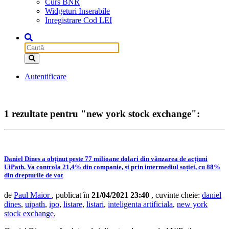
Curs BNR
Widgeturi Inserabile
Inregistrare Cod LEI
Autentificare
1 rezultate pentru "new york stock exchange":
Daniel Dines a obținut peste 77 milioane dolari din vânzarea de acțiuni
UiPath. Va controla 21,4% din companie, și prin intermediul soției, cu 88%
din drepturile de vot
de
Paul Maior
, publicat în
21/04/2021 23:40
, cuvinte cheie:
daniel
dines
,
uipath
,
ipo
,
listare
,
listari
,
inteligenta artificiala
,
new york
stock exchange
,