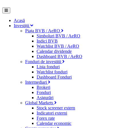
Acasă
Investiții
Piața BVB / AeRO
Simboluri BVB / AeRO
Indici BVB
Watchlist BVB / AeRO
Calendar dividende
Dashboard BVB / AeRO
Fonduri de investitii
Lista fonduri
Watchlist fonduri
Dashboard Fonduri
Intermediari
Brokeri
Fonduri
Asigurări
Global Markets
Stock screener extern
Indicatori externi
Forex rate
Calendar economic