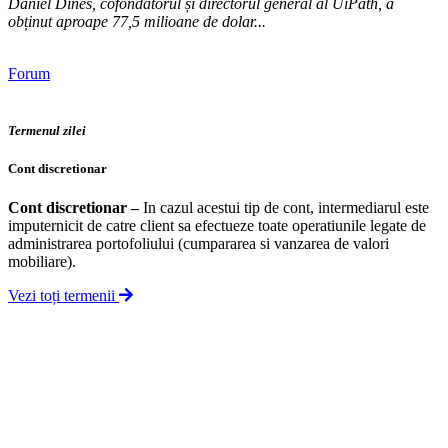
Daniel Dines, cofondatorul și directorul general al UiPath, a
obținut aproape 77,5 milioane de dolar...
Forum
Termenul zilei
Cont discretionar
Cont discretionar
–
In cazul acestui tip de cont, intermediarul este
imputernicit de catre client sa efectueze toate operatiunile legate de
administrarea portofoliului (cumpararea si vanzarea de valori
mobiliare).
Vezi toți termenii