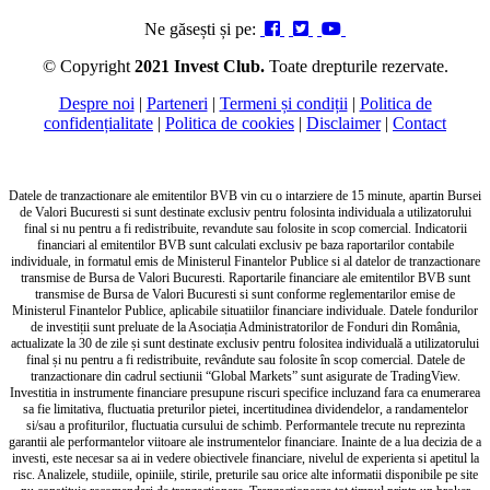
Ne găsești și pe:
© Copyright
2021 Invest Club.
Toate drepturile rezervate.
Despre noi
|
Parteneri
|
Termeni și condiții
|
Politica de
confidențialitate
|
Politica de cookies
|
Disclaimer
|
Contact
Datele de tranzactionare ale emitentilor BVB vin cu o intarziere de 15 minute, apartin Bursei
de Valori Bucuresti si sunt destinate exclusiv pentru folosinta individuala a utilizatorului
final si nu pentru a fi redistribuite, revandute sau folosite in scop comercial. Indicatorii
financiari al emitentilor BVB sunt calculati exclusiv pe baza raportarilor contabile
individuale, in formatul emis de Ministerul Finantelor Publice si al datelor de tranzactionare
transmise de Bursa de Valori Bucuresti. Raportarile financiare ale emitentilor BVB sunt
transmise de Bursa de Valori Bucuresti si sunt conforme reglementarilor emise de
Ministerul Finantelor Publice, aplicabile situatiilor financiare individuale. Datele fondurilor
de investiții sunt preluate de la Asociația Administratorilor de Fonduri din România,
actualizate la 30 de zile și sunt destinate exclusiv pentru folositea individuală a utilizatorului
final și nu pentru a fi redistribuite, revândute sau folosite în scop comercial. Datele de
tranzactionare din cadrul sectiunii “Global Markets” sunt asigurate de TradingView.
Investitia in instrumente financiare presupune riscuri specifice incluzand fara ca enumerarea
sa fie limitativa, fluctuatia preturilor pietei, incertitudinea dividendelor, a randamentelor
si/sau a profiturilor, fluctuatia cursului de schimb. Performantele trecute nu reprezinta
garantii ale performantelor viitoare ale instrumentelor financiare. Inainte de a lua decizia de a
investi, este necesar sa ai in vedere obiectivele financiare, nivelul de experienta si apetitul la
risc. Analizele, studiile, opiniile, stirile, preturile sau orice alte informatii disponibile pe site