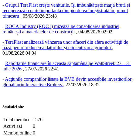
-
Grupul TeraPlast crește veniturile, își îmbunătățește marja brută și
recuperează o parte importantă din pierderea înregistrată în primul
trimestru
,
05/08/2026 23:48
-
ROCA Industry (ROC1) mizează pe consolidarea industriei
românești a materialelor de construcții
,
04/08/2026 02:02
-
TeraPlast analizează vânzarea unor afaceri din afara activității de
bază pentru reducerea datoriilor și eficientizarea grupului
,
01/08/2026 04:04
-
Raportările financiare în această săptămâna pe WallStreet: 27 – 31
iulie 2026
,
27/07/2026 22:41
-
Acțiunile companiilor listate la BVB devin accesibile investitorilor
globali prin Interactive Brokers
,
22/07/2026 18:35
Statistici site
Total membri
1576
Activi azi
0
Membri online
0