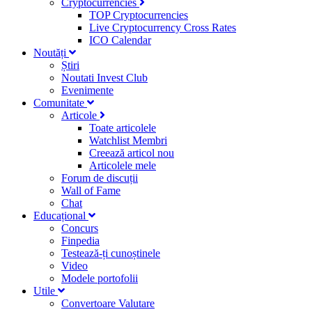
Cryptocurrencies
TOP Cryptocurrencies
Live Cryptocurrency Cross Rates
ICO Calendar
Noutăți
Știri
Noutati Invest Club
Evenimente
Comunitate
Articole
Toate articolele
Watchlist Membri
Creează articol nou
Articolele mele
Forum de discuții
Wall of Fame
Chat
Educațional
Concurs
Finpedia
Testează-ți cunoștinele
Video
Modele portofolii
Utile
Convertoare Valutare