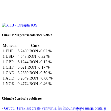
Cursul BNR pentru data 05/08/2026
Moneda
Curs
1 EUR
5.2489 RON
-0.02 %
1 USD
4.548 RON
-0.32 %
1 GBP
6.1244 RON
-0.12 %
1 CHF
5.621 RON
-0.17 %
1 CAD
3.2339 RON
-0.50 %
1 AUD
3.2049 RON
+0.00 %
1 NOK
0.4774 RON
-0.46 %
Ultimele 5 articole publicate
-
Grupul TeraPlast crește veniturile, își îmbunătățește marja brută și