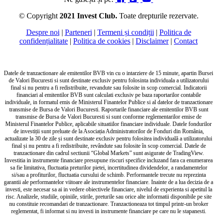
© Copyright
2021 Invest Club.
Toate drepturile rezervate.
Despre noi
|
Parteneri
|
Termeni și condiții
|
Politica de
confidențialitate
|
Politica de cookies
|
Disclaimer
|
Contact
Datele de tranzactionare ale emitentilor BVB vin cu o intarziere de 15 minute, apartin Bursei
de Valori Bucuresti si sunt destinate exclusiv pentru folosinta individuala a utilizatorului
final si nu pentru a fi redistribuite, revandute sau folosite in scop comercial. Indicatorii
financiari al emitentilor BVB sunt calculati exclusiv pe baza raportarilor contabile
individuale, in formatul emis de Ministerul Finantelor Publice si al datelor de tranzactionare
transmise de Bursa de Valori Bucuresti. Raportarile financiare ale emitentilor BVB sunt
transmise de Bursa de Valori Bucuresti si sunt conforme reglementarilor emise de
Ministerul Finantelor Publice, aplicabile situatiilor financiare individuale. Datele fondurilor
de investiții sunt preluate de la Asociația Administratorilor de Fonduri din România,
actualizate la 30 de zile și sunt destinate exclusiv pentru folositea individuală a utilizatorului
final și nu pentru a fi redistribuite, revândute sau folosite în scop comercial. Datele de
tranzactionare din cadrul sectiunii “Global Markets” sunt asigurate de TradingView.
Investitia in instrumente financiare presupune riscuri specifice incluzand fara ca enumerarea
sa fie limitativa, fluctuatia preturilor pietei, incertitudinea dividendelor, a randamentelor
si/sau a profiturilor, fluctuatia cursului de schimb. Performantele trecute nu reprezinta
garantii ale performantelor viitoare ale instrumentelor financiare. Inainte de a lua decizia de a
investi, este necesar sa ai in vedere obiectivele financiare, nivelul de experienta si apetitul la
risc. Analizele, studiile, opiniile, stirile, preturile sau orice alte informatii disponibile pe site
nu constituie recomandari de tranzactionare. Tranzactioneaza tot timpul printr-un broker
reglementat, fi informat si nu investi in instrumente financiare pe care nu le stapanesti.