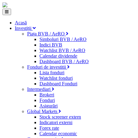
Acasă
Investiții
Piața BVB / AeRO
Simboluri BVB / AeRO
Indici BVB
Watchlist BVB / AeRO
Calendar dividende
Dashboard BVB / AeRO
Fonduri de investitii
Lista fonduri
Watchlist fonduri
Dashboard Fonduri
Intermediari
Brokeri
Fonduri
Asigurări
Global Markets
Stock screener extern
Indicatori externi
Forex rate
Calendar economic