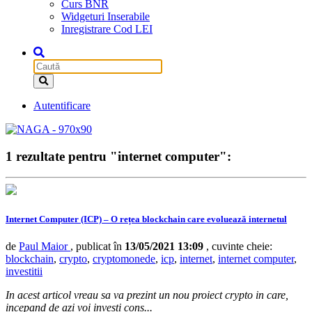
Curs BNR
Widgeturi Inserabile
Inregistrare Cod LEI
Autentificare
1 rezultate pentru "internet computer":
Internet Computer (ICP) – O rețea blockchain care evoluează internetul
de
Paul Maior
, publicat în
13/05/2021 13:09
, cuvinte cheie:
blockchain
,
crypto
,
cryptomonede
,
icp
,
internet
,
internet computer
,
investitii
In acest articol vreau sa va prezint un nou proiect crypto in care,
incepand de azi voi investi cons...