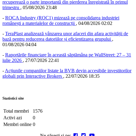
recuperează o parte importantă din pierderea înregistrată în primul
trimestru
,
05/08/2026 23:48
-
ROCA Industry (ROC1) mizează pe consolidarea industriei
românești a materialelor de construcții
,
04/08/2026 02:02
-
TeraPlast analizează vânzarea unor afaceri din afara activității de
bază pentru reducerea datoriilor și eficientizarea grupului
,
01/08/2026 04:04
-
Raportările financiare în această săptămâna pe WallStreet: 27 – 31
iulie 2026
,
27/07/2026 22:41
-
Acțiunile companiilor listate la BVB devin accesibile investitorilor
globali prin Interactive Brokers
,
22/07/2026 18:35
Statistici site
Total membri
1576
Activi azi
0
Membri online
0
Ne găsești și pe: