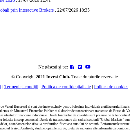
ulie 2026
,
27/07/2026 22:41
lobali prin Interactive Brokers
,
22/07/2026 18:35
Ne găsești și pe:
© Copyright
2021 Invest Club.
Toate drepturile rezervate.
i
|
Termeni și condiții
|
Politica de confidențialitate
|
Politica de cookies
 Valori Bucuresti si sunt destinate exclusiv pentru folosinta individuala a utilizatorului final si 
tul emis de Ministerul Finantelor Publice si al datelor de tranzactionare transmise de Bursa de V
 situatiilor financiare individuale. Datele fondurilor de investiții sunt preluate de la Asociația 
e sau folosite în scop comercial. Datele de tranzactionare din cadrul sectiunii “Global Markets” s
endelor, a randamentelor si/sau a profiturilor, fluctuatia cursului de schimb. Performantele trecute
 apetitul la risc. Analizele, studiile, opiniile, stirile, preturile sau orice alte informatii disponib