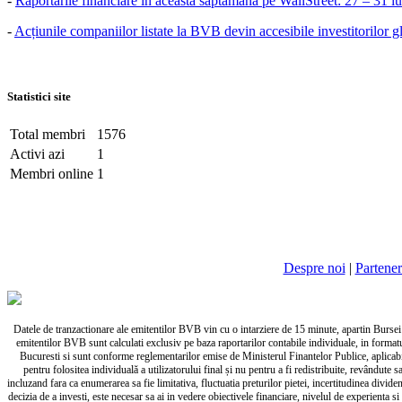
-
Raportările financiare în această săptămâna pe WallStreet: 27 – 31 i
-
Acțiunile companiilor listate la BVB devin accesibile investitorilor g
Statistici site
Total membri
1576
Activi azi
1
Membri online
1
Despre noi
|
Partener
Datele de tranzactionare ale emitentilor BVB vin cu o intarziere de 15 minute, apartin Bursei de
emitentilor BVB sunt calculati exclusiv pe baza raportarilor contabile individuale, in forma
Bucuresti si sunt conforme reglementarilor emise de Ministerul Finantelor Publice, aplicabile
pentru folositea individuală a utilizatorului final și nu pentru a fi redistribuite, revândut
incluzand fara ca enumerarea sa fie limitativa, fluctuatia preturilor pietei, incertitudinea divid
decizia de a investi, este necesar sa ai in vedere obiectivele financiare, nivelul de experienta si