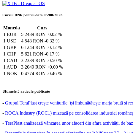
Cursul BNR pentru data 05/08/2026
Moneda
Curs
1 EUR
5.2489 RON
-0.02 %
1 USD
4.548 RON
-0.32 %
1 GBP
6.1244 RON
-0.12 %
1 CHF
5.621 RON
-0.17 %
1 CAD
3.2339 RON
-0.50 %
1 AUD
3.2049 RON
+0.00 %
1 NOK
0.4774 RON
-0.46 %
Ultimele 5 articole publicate
-
Grupul TeraPlast crește veniturile, își îmbunătățește marja brută și r
-
ROCA Industry (ROC1) mizează pe consolidarea industriei românești
-
TeraPlast analizează vânzarea unor afaceri din afara activității de baz