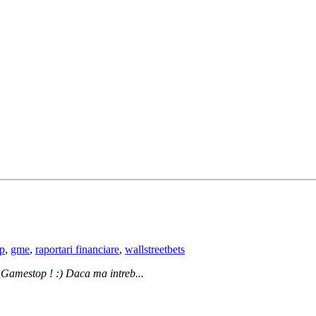
p
,
gme
,
raportari financiare
,
wallstreetbets
a Gamestop ! :) Daca ma intreb...