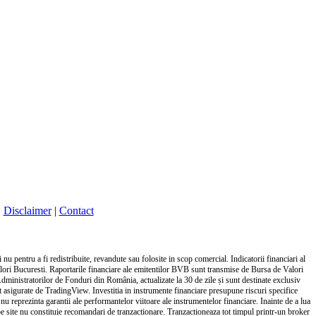
|
Disclaimer
|
Contact
nu pentru a fi redistribuite, revandute sau folosite in scop comercial. Indicatorii financiari al
alori Bucuresti. Raportarile financiare ale emitentilor BVB sunt transmise de Bursa de Valori
Administratorilor de Fonduri din România, actualizate la 30 de zile și sunt destinate exclusiv
unt asigurate de TradingView. Investitia in instrumente financiare presupune riscuri specifice
 nu reprezinta garantii ale performantelor viitoare ale instrumentelor financiare. Inainte de a lua
ile pe site nu constituie recomandari de tranzactionare. Tranzactioneaza tot timpul printr-un broker