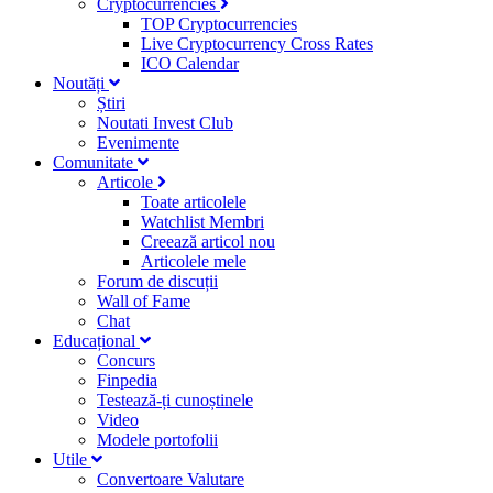
Cryptocurrencies
TOP Cryptocurrencies
Live Cryptocurrency Cross Rates
ICO Calendar
Noutăți
Știri
Noutati Invest Club
Evenimente
Comunitate
Articole
Toate articolele
Watchlist Membri
Creează articol nou
Articolele mele
Forum de discuții
Wall of Fame
Chat
Educațional
Concurs
Finpedia
Testează-ți cunoștinele
Video
Modele portofolii
Utile
Convertoare Valutare