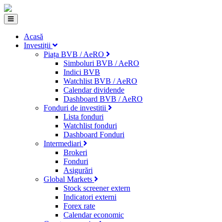
Acasă
Investiții
Piața BVB / AeRO
Simboluri BVB / AeRO
Indici BVB
Watchlist BVB / AeRO
Calendar dividende
Dashboard BVB / AeRO
Fonduri de investitii
Lista fonduri
Watchlist fonduri
Dashboard Fonduri
Intermediari
Brokeri
Fonduri
Asigurări
Global Markets
Stock screener extern
Indicatori externi
Forex rate
Calendar economic