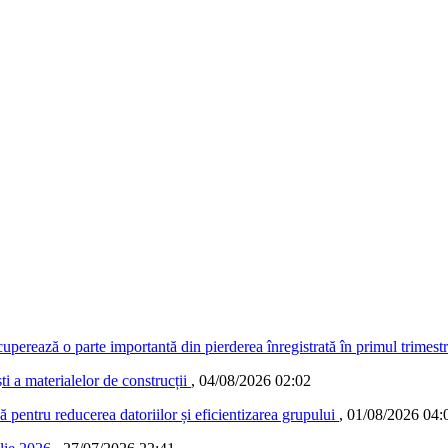
ecuperează o parte importantă din pierderea înregistrată în primul trimest
 a materialelor de construcții
,
04/08/2026 02:02
ă pentru reducerea datoriilor și eficientizarea grupului
,
01/08/2026 04: