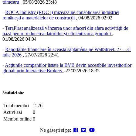
trimestru
,
05/08/2026 23:48
-
ROCA Industry (ROC1) mizează pe consolidarea industriei
românești a materialelor de construcții
,
04/08/2026 02:02
-
TeraPlast analizează vânzarea unor afaceri din afara activității de
bază pentru reducerea datoriilor și eficientizarea grupului
,
01/08/2026 04:04
-
Raportările financiare în această săptămâna pe WallStreet: 27 – 31
iulie 2026
,
27/07/2026 22:41
-
Acțiunile companiilor listate la BVB devin accesibile investitorilor
globali prin Interactive Brokers
,
22/07/2026 18:35
Statistici site
Total membri
1576
Activi azi
0
Membri online
0
Ne găsești și pe: