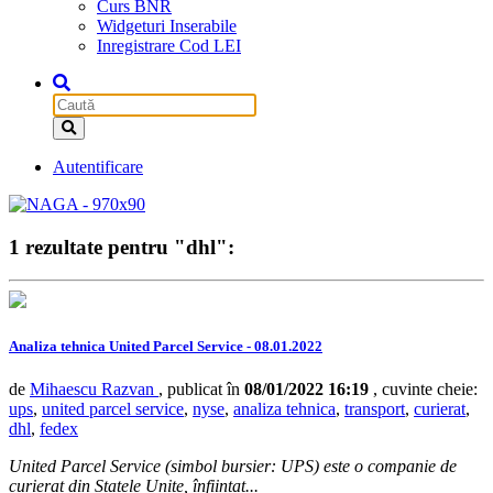
Curs BNR
Widgeturi Inserabile
Inregistrare Cod LEI
Autentificare
1 rezultate pentru "dhl":
Analiza tehnica United Parcel Service - 08.01.2022
de
Mihaescu Razvan
, publicat în
08/01/2022 16:19
, cuvinte cheie:
ups
,
united parcel service
,
nyse
,
analiza tehnica
,
transport
,
curierat
,
dhl
,
fedex
United Parcel Service (simbol bursier: UPS) este o companie de
curierat din Statele Unite, înființat...