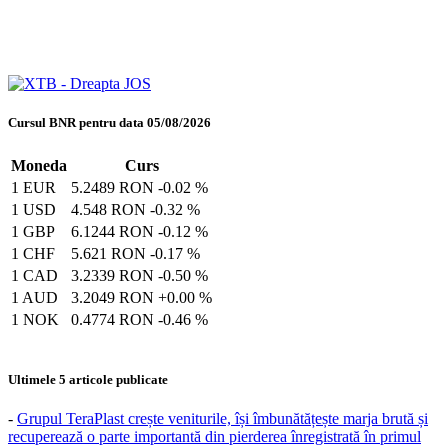
Cursul BNR pentru data 05/08/2026
Moneda
Curs
1 EUR
5.2489 RON
-0.02 %
1 USD
4.548 RON
-0.32 %
1 GBP
6.1244 RON
-0.12 %
1 CHF
5.621 RON
-0.17 %
1 CAD
3.2339 RON
-0.50 %
1 AUD
3.2049 RON
+0.00 %
1 NOK
0.4774 RON
-0.46 %
Ultimele 5 articole publicate
-
Grupul TeraPlast crește veniturile, își îmbunătățește marja brută și
recuperează o parte importantă din pierderea înregistrată în primul