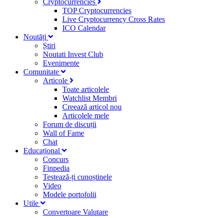
Cryptocurrencies
TOP Cryptocurrencies
Live Cryptocurrency Cross Rates
ICO Calendar
Noutăți
Știri
Noutati Invest Club
Evenimente
Comunitate
Articole
Toate articolele
Watchlist Membri
Creează articol nou
Articolele mele
Forum de discuții
Wall of Fame
Chat
Educațional
Concurs
Finpedia
Testează-ți cunoștinele
Video
Modele portofolii
Utile
Convertoare Valutare