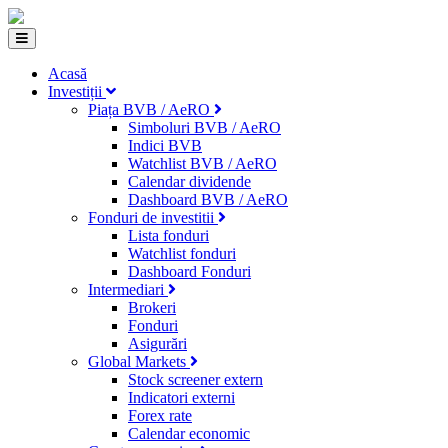
Acasă
Investiții
Piața BVB / AeRO
Simboluri BVB / AeRO
Indici BVB
Watchlist BVB / AeRO
Calendar dividende
Dashboard BVB / AeRO
Fonduri de investitii
Lista fonduri
Watchlist fonduri
Dashboard Fonduri
Intermediari
Brokeri
Fonduri
Asigurări
Global Markets
Stock screener extern
Indicatori externi
Forex rate
Calendar economic