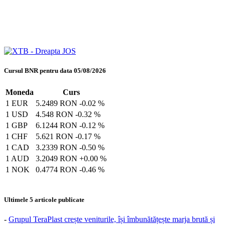
Cursul BNR pentru data 05/08/2026
Moneda
Curs
1 EUR
5.2489 RON
-0.02 %
1 USD
4.548 RON
-0.32 %
1 GBP
6.1244 RON
-0.12 %
1 CHF
5.621 RON
-0.17 %
1 CAD
3.2339 RON
-0.50 %
1 AUD
3.2049 RON
+0.00 %
1 NOK
0.4774 RON
-0.46 %
Ultimele 5 articole publicate
-
Grupul TeraPlast crește veniturile, își îmbunătățește marja brută și