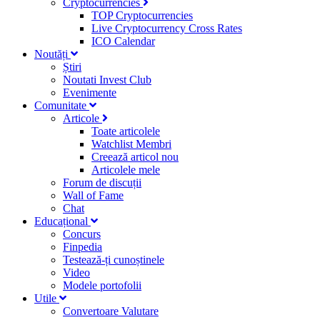
Cryptocurrencies
TOP Cryptocurrencies
Live Cryptocurrency Cross Rates
ICO Calendar
Noutăți
Știri
Noutati Invest Club
Evenimente
Comunitate
Articole
Toate articolele
Watchlist Membri
Creează articol nou
Articolele mele
Forum de discuții
Wall of Fame
Chat
Educațional
Concurs
Finpedia
Testează-ți cunoștinele
Video
Modele portofolii
Utile
Convertoare Valutare