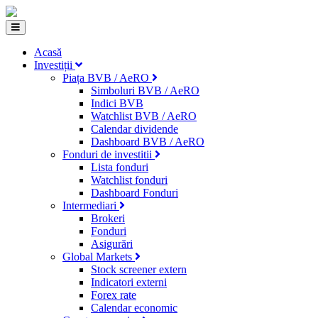
Acasă
Investiții
Piața BVB / AeRO
Simboluri BVB / AeRO
Indici BVB
Watchlist BVB / AeRO
Calendar dividende
Dashboard BVB / AeRO
Fonduri de investitii
Lista fonduri
Watchlist fonduri
Dashboard Fonduri
Intermediari
Brokeri
Fonduri
Asigurări
Global Markets
Stock screener extern
Indicatori externi
Forex rate
Calendar economic