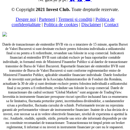
© Copyright
2021 Invest Club.
Toate drepturile rezervate.
Despre noi
|
Parteneri
|
Termeni și condiții
|
Politica de
confidențialitate
|
Politica de cookies
|
Disclaimer
|
Contact
Datele de tranzactionare ale emitentilor BVB vin cu o intarziere de 15 minute, apartin Bursei
de Valori Bucuresti si sunt destinate exclusiv pentru folosinta individuala a utilizatorului
final si nu pentru a fi redistribuite, revandute sau folosite in scop comercial. Indicatorii
financiari al emitentilor BVB sunt calculati exclusiv pe baza raportarilor contabile
individuale, in formatul emis de Ministerul Finantelor Publice si al datelor de tranzactionare
transmise de Bursa de Valori Bucuresti. Raportarile financiare ale emitentilor BVB sunt
transmise de Bursa de Valori Bucuresti si sunt conforme reglementarilor emise de
Ministerul Finantelor Publice, aplicabile situatiilor financiare individuale. Datele fondurilor
de investiții sunt preluate de la Asociația Administratorilor de Fonduri din România,
actualizate la 30 de zile și sunt destinate exclusiv pentru folositea individuală a utilizatorului
final și nu pentru a fi redistribuite, revândute sau folosite în scop comercial. Datele de
tranzactionare din cadrul sectiunii “Global Markets” sunt asigurate de TradingView.
Investitia in instrumente financiare presupune riscuri specifice incluzand fara ca enumerarea
sa fie limitativa, fluctuatia preturilor pietei, incertitudinea dividendelor, a randamentelor
si/sau a profiturilor, fluctuatia cursului de schimb. Performantele trecute nu reprezinta
garantii ale performantelor viitoare ale instrumentelor financiare. Inainte de a lua decizia de a
investi, este necesar sa ai in vedere obiectivele financiare, nivelul de experienta si apetitul la
risc. Analizele, studiile, opiniile, stirile, preturile sau orice alte informatii disponibile pe site
nu constituie recomandari de tranzactionare. Tranzactioneaza tot timpul printr-un broker
reglementat, fi informat si nu investi in instrumente financiare pe care nu le stapanesti.