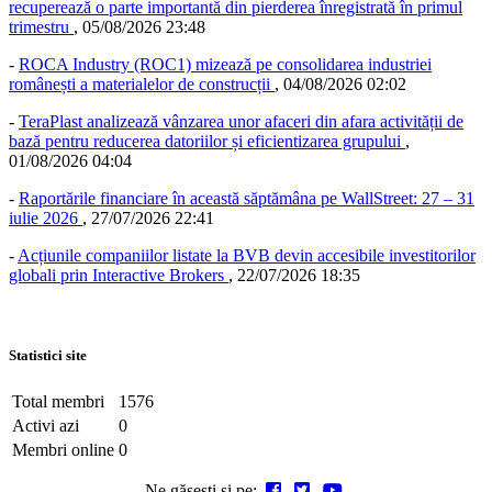
recuperează o parte importantă din pierderea înregistrată în primul
trimestru
,
05/08/2026 23:48
-
ROCA Industry (ROC1) mizează pe consolidarea industriei
românești a materialelor de construcții
,
04/08/2026 02:02
-
TeraPlast analizează vânzarea unor afaceri din afara activității de
bază pentru reducerea datoriilor și eficientizarea grupului
,
01/08/2026 04:04
-
Raportările financiare în această săptămâna pe WallStreet: 27 – 31
iulie 2026
,
27/07/2026 22:41
-
Acțiunile companiilor listate la BVB devin accesibile investitorilor
globali prin Interactive Brokers
,
22/07/2026 18:35
Statistici site
Total membri
1576
Activi azi
0
Membri online
0
Ne găsești și pe: