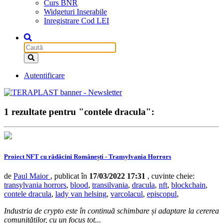
Curs BNR
Widgeturi Inserabile
Inregistrare Cod LEI
Autentificare
1 rezultate pentru "contele dracula":
Proiect NFT cu rădăcini Românești - Transylvania Horrors
de
Paul Maior
, publicat în
17/03/2022 17:31
, cuvinte cheie:
transylvania horrors
,
blood
,
transilvania
,
dracula
,
nft
,
blockchain
,
contele dracula
,
lady van helsing
,
varcolacul
,
episcopul
,
Industria de crypto este în continuă schimbare și adaptare la cererea
comunităților, cu un focus tot...