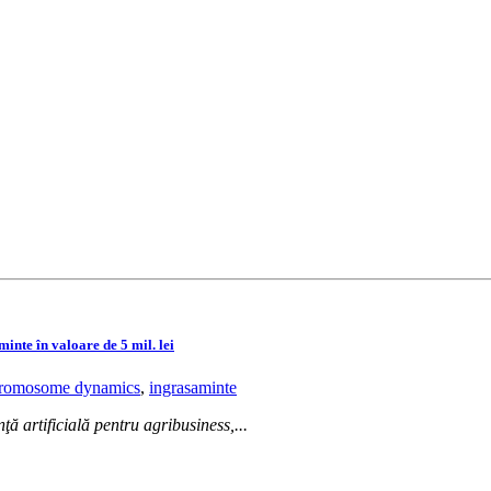
te în valoare de 5 mil. lei
romosome dynamics
,
ingrasaminte
nţă artificială pentru agribusiness,...