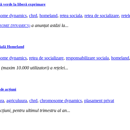
ă verde la liberă exprimare
some dynamics
,
chrd
,
homeland
,
retea sociala
,
retea de socializare
,
retel
a anunțat astăzi la...
SOME DYNAMICS)
cială Homeland
some dynamics
,
retea de socializare
,
responsabilizare sociala
,
homeland
(maxim 10.000 utilizatori) a rețelei...
de acțiuni
ura
,
agriculuura
,
chrd
,
chromosome dynamics
,
plasament privat
ni, pentru ultimul trimestru al an...