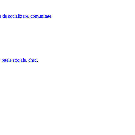
e de socializare
,
comunitate
,
,
retele sociale
,
chrd
,