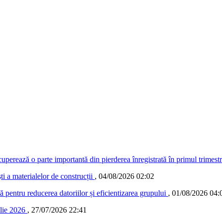
ecuperează o parte importantă din pierderea înregistrată în primul trimest
 a materialelor de construcții
,
04/08/2026 02:02
ă pentru reducerea datoriilor și eficientizarea grupului
,
01/08/2026 04:
ulie 2026
,
27/07/2026 22:41