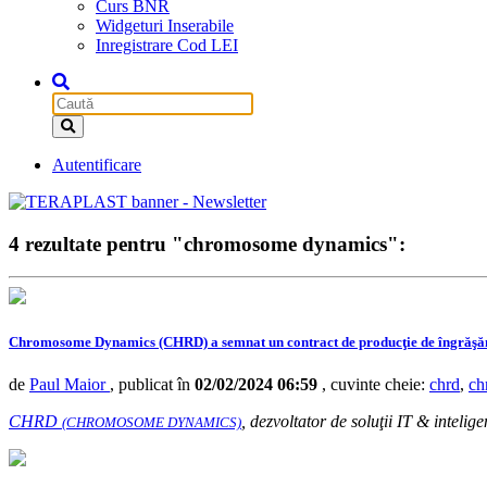
Curs BNR
Widgeturi Inserabile
Inregistrare Cod LEI
Autentificare
4 rezultate pentru "chromosome dynamics":
Chromosome Dynamics (CHRD) a semnat un contract de producţie de îngrăşămin
de
Paul Maior
, publicat în
02/02/2024 06:59
, cuvinte cheie:
chrd
,
ch
CHRD
, dezvoltator de soluţii IT & intelige
(CHROMOSOME DYNAMICS)