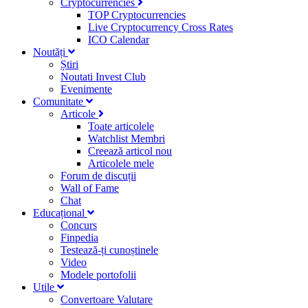
Cryptocurrencies
TOP Cryptocurrencies
Live Cryptocurrency Cross Rates
ICO Calendar
Noutăți
Știri
Noutati Invest Club
Evenimente
Comunitate
Articole
Toate articolele
Watchlist Membri
Creează articol nou
Articolele mele
Forum de discuții
Wall of Fame
Chat
Educațional
Concurs
Finpedia
Testează-ți cunoștinele
Video
Modele portofolii
Utile
Convertoare Valutare