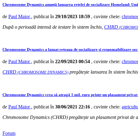
Chromosome Dynamics anunță lansarea rețelei de socializare Homeland: Und
de
Paul Maior
, publicat în
29/10/2023 18:59
, cuvinte cheie:
chromo
​După o perioadă intensă de testare în sistem închis,
CHRD
(CHROMO
Chromosome Dynamics a lansat rețeaua de socializare și responsabilizare so
de
Paul Maior
, publicat în
22/09/2023 00:54
, cuvinte cheie:
chromo
CHRD
pregătește lansarea în sistem închis 
(CHROMOSOME DYNAMICS)
Chromosome Dynamics vrea să atragă 1 mil. euro printr-un plasament privat 
de
Paul Maior
, publicat în
30/06/2021 22:16
, cuvinte cheie:
agricult
Chromosome Dynamics (CHRD) pregătește un plasament privat de acțiu
Forum