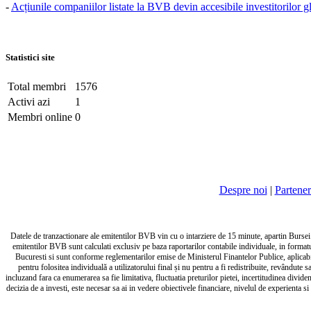
-
Acțiunile companiilor listate la BVB devin accesibile investitorilor g
Statistici site
Total membri
1576
Activi azi
1
Membri online
0
Despre noi
|
Partener
Datele de tranzactionare ale emitentilor BVB vin cu o intarziere de 15 minute, apartin Bursei de
emitentilor BVB sunt calculati exclusiv pe baza raportarilor contabile individuale, in forma
Bucuresti si sunt conforme reglementarilor emise de Ministerul Finantelor Publice, aplicabile
pentru folositea individuală a utilizatorului final și nu pentru a fi redistribuite, revândut
incluzand fara ca enumerarea sa fie limitativa, fluctuatia preturilor pietei, incertitudinea divid
decizia de a investi, este necesar sa ai in vedere obiectivele financiare, nivelul de experienta si