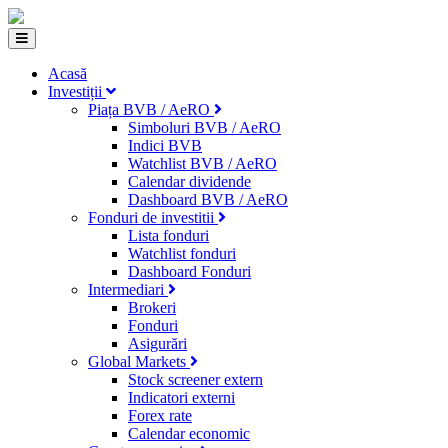
Acasă
Investiții
Piața BVB / AeRO
Simboluri BVB / AeRO
Indici BVB
Watchlist BVB / AeRO
Calendar dividende
Dashboard BVB / AeRO
Fonduri de investitii
Lista fonduri
Watchlist fonduri
Dashboard Fonduri
Intermediari
Brokeri
Fonduri
Asigurări
Global Markets
Stock screener extern
Indicatori externi
Forex rate
Calendar economic