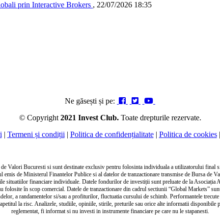
lobali prin Interactive Brokers
,
22/07/2026 18:35
Ne găsești și pe:
© Copyright
2021 Invest Club.
Toate drepturile rezervate.
i
|
Termeni și condiții
|
Politica de confidențialitate
|
Politica de cookies
 Valori Bucuresti si sunt destinate exclusiv pentru folosinta individuala a utilizatorului final si 
tul emis de Ministerul Finantelor Publice si al datelor de tranzactionare transmise de Bursa de V
 situatiilor financiare individuale. Datele fondurilor de investiții sunt preluate de la Asociația 
e sau folosite în scop comercial. Datele de tranzactionare din cadrul sectiunii “Global Markets” s
endelor, a randamentelor si/sau a profiturilor, fluctuatia cursului de schimb. Performantele trecute
 apetitul la risc. Analizele, studiile, opiniile, stirile, preturile sau orice alte informatii disponib
reglementat, fi informat si nu investi in instrumente financiare pe care nu le stapanesti.