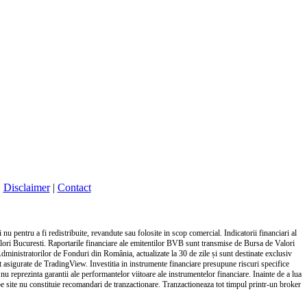
|
Disclaimer
|
Contact
nu pentru a fi redistribuite, revandute sau folosite in scop comercial. Indicatorii financiari al
alori Bucuresti. Raportarile financiare ale emitentilor BVB sunt transmise de Bursa de Valori
Administratorilor de Fonduri din România, actualizate la 30 de zile și sunt destinate exclusiv
unt asigurate de TradingView. Investitia in instrumente financiare presupune riscuri specifice
 nu reprezinta garantii ale performantelor viitoare ale instrumentelor financiare. Inainte de a lua
ile pe site nu constituie recomandari de tranzactionare. Tranzactioneaza tot timpul printr-un broker