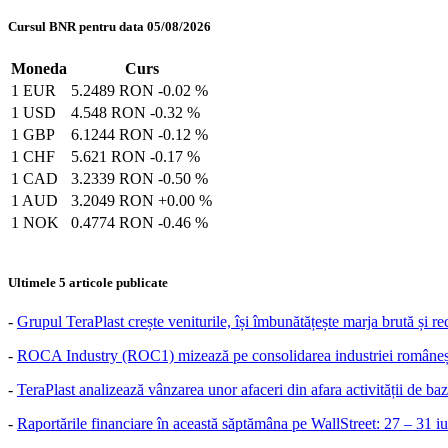
Cursul BNR pentru data 05/08/2026
Moneda
Curs
1 EUR
5.2489 RON
-0.02 %
1 USD
4.548 RON
-0.32 %
1 GBP
6.1244 RON
-0.12 %
1 CHF
5.621 RON
-0.17 %
1 CAD
3.2339 RON
-0.50 %
1 AUD
3.2049 RON
+0.00 %
1 NOK
0.4774 RON
-0.46 %
Ultimele 5 articole publicate
-
Grupul TeraPlast crește veniturile, își îmbunătățește marja brută și r
-
ROCA Industry (ROC1) mizează pe consolidarea industriei românești
-
TeraPlast analizează vânzarea unor afaceri din afara activității de baz
-
Raportările financiare în această săptămâna pe WallStreet: 27 – 31 i