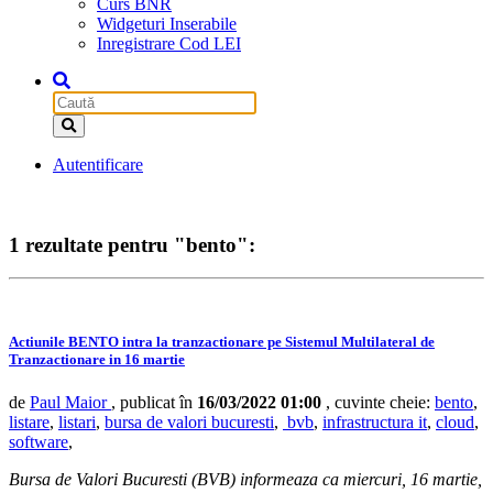
Curs BNR
Widgeturi Inserabile
Inregistrare Cod LEI
Autentificare
1 rezultate pentru "bento":
Actiunile BENTO intra la tranzactionare pe Sistemul Multilateral de
Tranzactionare in 16 martie
de
Paul Maior
, publicat în
16/03/2022 01:00
, cuvinte cheie:
bento
,
listare
,
listari
,
bursa de valori bucuresti
,
bvb
,
infrastructura it
,
cloud
,
software
,
Bursa de Valori Bucuresti (BVB) informeaza ca miercuri, 16 martie,