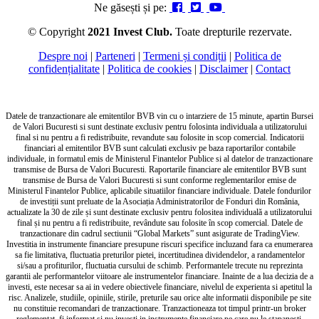
Ne găsești și pe:
© Copyright
2021 Invest Club.
Toate drepturile rezervate.
Despre noi
|
Parteneri
|
Termeni și condiții
|
Politica de
confidențialitate
|
Politica de cookies
|
Disclaimer
|
Contact
Datele de tranzactionare ale emitentilor BVB vin cu o intarziere de 15 minute, apartin Bursei
de Valori Bucuresti si sunt destinate exclusiv pentru folosinta individuala a utilizatorului
final si nu pentru a fi redistribuite, revandute sau folosite in scop comercial. Indicatorii
financiari al emitentilor BVB sunt calculati exclusiv pe baza raportarilor contabile
individuale, in formatul emis de Ministerul Finantelor Publice si al datelor de tranzactionare
transmise de Bursa de Valori Bucuresti. Raportarile financiare ale emitentilor BVB sunt
transmise de Bursa de Valori Bucuresti si sunt conforme reglementarilor emise de
Ministerul Finantelor Publice, aplicabile situatiilor financiare individuale. Datele fondurilor
de investiții sunt preluate de la Asociația Administratorilor de Fonduri din România,
actualizate la 30 de zile și sunt destinate exclusiv pentru folositea individuală a utilizatorului
final și nu pentru a fi redistribuite, revândute sau folosite în scop comercial. Datele de
tranzactionare din cadrul sectiunii “Global Markets” sunt asigurate de TradingView.
Investitia in instrumente financiare presupune riscuri specifice incluzand fara ca enumerarea
sa fie limitativa, fluctuatia preturilor pietei, incertitudinea dividendelor, a randamentelor
si/sau a profiturilor, fluctuatia cursului de schimb. Performantele trecute nu reprezinta
garantii ale performantelor viitoare ale instrumentelor financiare. Inainte de a lua decizia de a
investi, este necesar sa ai in vedere obiectivele financiare, nivelul de experienta si apetitul la
risc. Analizele, studiile, opiniile, stirile, preturile sau orice alte informatii disponibile pe site
nu constituie recomandari de tranzactionare. Tranzactioneaza tot timpul printr-un broker