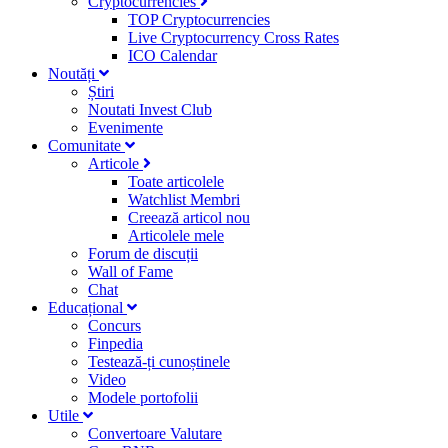
Cryptocurrencies
TOP Cryptocurrencies
Live Cryptocurrency Cross Rates
ICO Calendar
Noutăți
Știri
Noutati Invest Club
Evenimente
Comunitate
Articole
Toate articolele
Watchlist Membri
Creează articol nou
Articolele mele
Forum de discuții
Wall of Fame
Chat
Educațional
Concurs
Finpedia
Testează-ți cunoștinele
Video
Modele portofolii
Utile
Convertoare Valutare