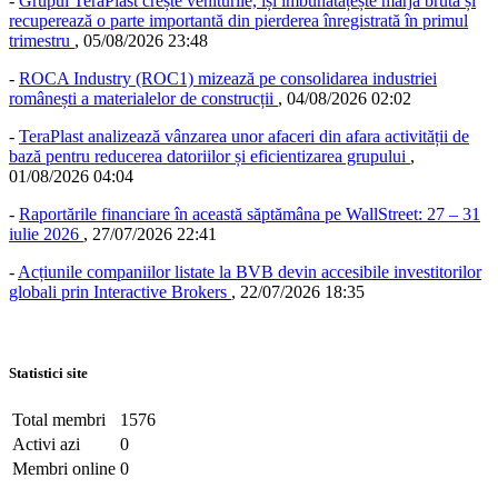
-
Grupul TeraPlast crește veniturile, își îmbunătățește marja brută și
recuperează o parte importantă din pierderea înregistrată în primul
trimestru
,
05/08/2026 23:48
-
ROCA Industry (ROC1) mizează pe consolidarea industriei
românești a materialelor de construcții
,
04/08/2026 02:02
-
TeraPlast analizează vânzarea unor afaceri din afara activității de
bază pentru reducerea datoriilor și eficientizarea grupului
,
01/08/2026 04:04
-
Raportările financiare în această săptămâna pe WallStreet: 27 – 31
iulie 2026
,
27/07/2026 22:41
-
Acțiunile companiilor listate la BVB devin accesibile investitorilor
globali prin Interactive Brokers
,
22/07/2026 18:35
Statistici site
Total membri
1576
Activi azi
0
Membri online
0