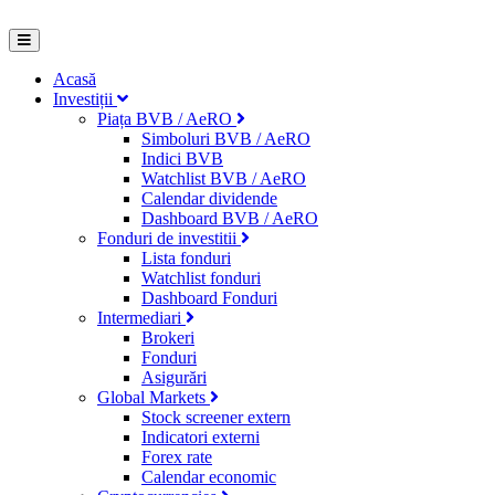
Acasă
Investiții
Piața BVB / AeRO
Simboluri BVB / AeRO
Indici BVB
Watchlist BVB / AeRO
Calendar dividende
Dashboard BVB / AeRO
Fonduri de investitii
Lista fonduri
Watchlist fonduri
Dashboard Fonduri
Intermediari
Brokeri
Fonduri
Asigurări
Global Markets
Stock screener extern
Indicatori externi
Forex rate
Calendar economic