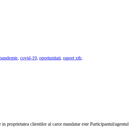
pandemie
,
covid-19
,
oportunitati
,
raport xtb
,
 in proprietatea clientilor al caror mandatar este Participantul/agentul