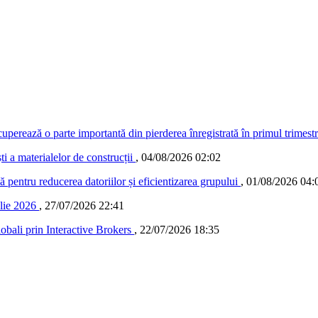
ecuperează o parte importantă din pierderea înregistrată în primul trimest
 a materialelor de construcții
,
04/08/2026 02:02
ă pentru reducerea datoriilor și eficientizarea grupului
,
01/08/2026 04:
ulie 2026
,
27/07/2026 22:41
lobali prin Interactive Brokers
,
22/07/2026 18:35