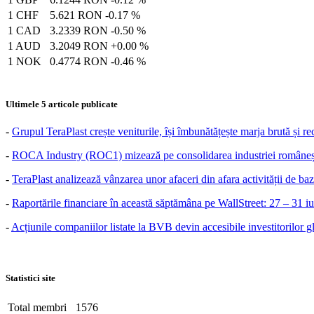
1 CHF
5.621 RON
-0.17 %
1 CAD
3.2339 RON
-0.50 %
1 AUD
3.2049 RON
+0.00 %
1 NOK
0.4774 RON
-0.46 %
Ultimele 5 articole publicate
-
Grupul TeraPlast crește veniturile, își îmbunătățește marja brută și r
-
ROCA Industry (ROC1) mizează pe consolidarea industriei românești
-
TeraPlast analizează vânzarea unor afaceri din afara activității de baz
-
Raportările financiare în această săptămâna pe WallStreet: 27 – 31 i
-
Acțiunile companiilor listate la BVB devin accesibile investitorilor g
Statistici site
Total membri
1576