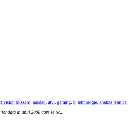
ctivision blizzard
,
nasdaq
,
atvi
,
gaming
,
it
,
tehnologie
,
analiza tehnica
 fondata in anul 2008 care se oc...