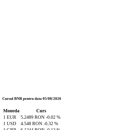
Cursul BNR pentru data 05/08/2026
Moneda
Curs
1 EUR
5.2489 RON
-0.02 %
1 USD
4.548 RON
-0.32 %
1 GBP
6.1244 RON
-0.12 %