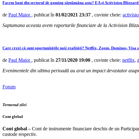
Facem bani din sectorul de gaming săptămâna asta? EA și Activision Blizzard 
de
Paul Maior
, publicat în
01/02/2021 23:37
, cuvinte cheie:
activisi
Saptamana aceasta avem raportarile financiare de la Activision Blizzar
Care crezi că sunt oportunitățile noii realități? Netflix, Zoom, Dominos, Visa 
de
Paul Maior
, publicat în
27/11/2020 19:00
, cuvinte cheie:
netflix
,
Evenimentele din ultima perioadă au avut un impact devastator asupr
Forum
Termenul zilei
Cont global
Cont global
–
Cont de instrumente financiare deschis de un Participant 
custode respectiv.