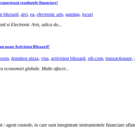
raportează rezultatele financiare!
on blizzard
,
atvi
,
ea
,
electronic arts
,
gaming
,
jocuri
d si Electronic Arts, adica do...
sau poate Activision Blizzard?
zoom
,
dominos pizza
,
visa
,
activision blizzard
,
xtb.com
,
tranzactionare
,
a economiei globale. Multe afacer...
/ agent custode, in care sunt inregistrate instrumentele financiare aflate