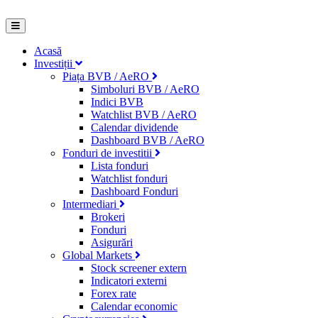
Acasă
Investiții
Piața BVB / AeRO
Simboluri BVB / AeRO
Indici BVB
Watchlist BVB / AeRO
Calendar dividende
Dashboard BVB / AeRO
Fonduri de investitii
Lista fonduri
Watchlist fonduri
Dashboard Fonduri
Intermediari
Brokeri
Fonduri
Asigurări
Global Markets
Stock screener extern
Indicatori externi
Forex rate
Calendar economic