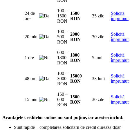
RON
100 –
24 de
1500
Solicită
1500
35 zile
ore
RON
împrumut
RON
100 –
2000
Solicită
20 min
500
30 zile
RON
împrumut
RON
600 –
1800
Solicită
1 ore
1800
5 luni
RON
împrumut
RON
100 –
15000
Solicită
48 ore
3000
33 luni
RON
împrumut
RON
150 –
1500
Solicită
15 min
600
30 zile
RON
împrumut
RON
Avantajele creditelor online nu sunt puține, iar acestea includ:
Sunt rapide – completarea solicitării de credit durează doar