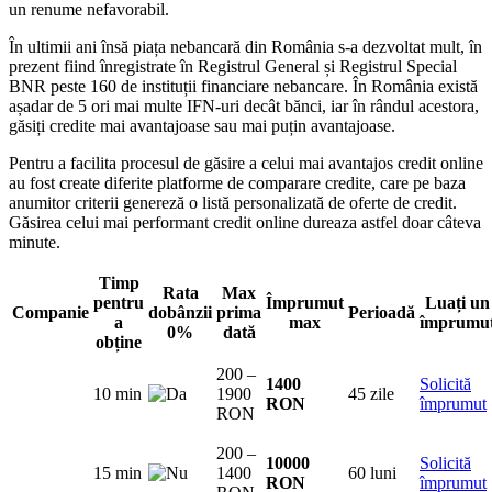
un renume nefavorabil.
În ultimii ani însă piața nebancară din România s-a dezvoltat mult, în
prezent fiind înregistrate în Registrul General și Registrul Special
BNR peste 160 de instituții financiare nebancare. În România există
așadar de 5 ori mai multe IFN-uri decât bănci, iar în rândul acestora,
găsiți credite mai avantajoase sau mai puțin avantajoase.
Pentru a facilita procesul de găsire a celui mai avantajos credit online
au fost create diferite platforme de comparare credite, care pe baza
anumitor criterii genereză o listă personalizată de oferte de credit.
Găsirea celui mai performant credit online dureaza astfel doar câteva
minute.
Timp
Rata
Max
pentru
Împrumut
Luați un
Companie
dobânzii
prima
Perioadă
a
max
împrumu
0%
dată
obține
200 –
1400
Solicită
10 min
1900
45 zile
RON
împrumut
RON
200 –
10000
Solicită
15 min
1400
60 luni
RON
împrumut