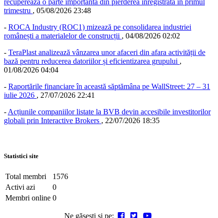
recuperează o parte importantă din pierderea înregistrată în primul
trimestru
,
05/08/2026 23:48
-
ROCA Industry (ROC1) mizează pe consolidarea industriei
românești a materialelor de construcții
,
04/08/2026 02:02
-
TeraPlast analizează vânzarea unor afaceri din afara activității de
bază pentru reducerea datoriilor și eficientizarea grupului
,
01/08/2026 04:04
-
Raportările financiare în această săptămâna pe WallStreet: 27 – 31
iulie 2026
,
27/07/2026 22:41
-
Acțiunile companiilor listate la BVB devin accesibile investitorilor
globali prin Interactive Brokers
,
22/07/2026 18:35
Statistici site
Total membri
1576
Activi azi
0
Membri online
0
Ne găsești și pe: