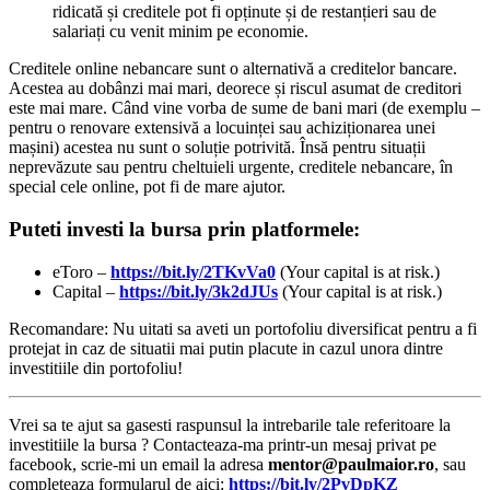
ridicată și creditele pot fi opținute și de restanțieri sau de
salariați cu venit minim pe economie.
Creditele online nebancare sunt o alternativă a creditelor bancare.
Acestea au dobânzi mai mari, deorece și riscul asumat de creditori
este mai mare. Când vine vorba de sume de bani mari (de exemplu –
pentru o renovare extensivă a locuinței sau achiziționarea unei
mașini) acestea nu sunt o soluție potrivită. Însă pentru situații
neprevăzute sau pentru cheltuieli urgente, creditele nebancare, în
special cele online, pot fi de mare ajutor.
Puteti investi la bursa prin platformele:
eToro –
https://bit.ly/2TKvVa0
(Your capital is at risk.)
Capital –
https://bit.ly/3k2dJUs
(Your capital is at risk.)
Recomandare: Nu uitati sa aveti un portofoliu diversificat pentru a fi
protejat in caz de situatii mai putin placute in cazul unora dintre
investitiile din portofoliu!
Vrei sa te ajut sa gasesti raspunsul la intrebarile tale referitoare la
investitiile la bursa ? Contacteaza-ma printr-un mesaj privat pe
facebook, scrie-mi un email la adresa
mentor@paulmaior.ro
, sau
completeaza formularul de aici:
https://bit.ly/2PvDpKZ