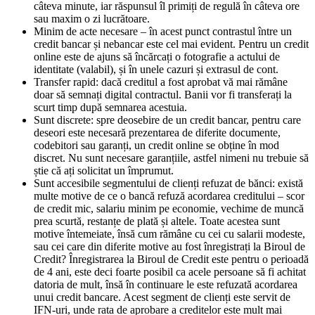
câteva minute, iar răspunsul îl primiți de regulă în câteva ore
sau maxim o zi lucrătoare.
Minim de acte necesare – în acest punct contrastul între un
credit bancar și nebancar este cel mai evident. Pentru un credit
online este de ajuns să încărcați o fotografie a actului de
identitate (valabil), și în unele cazuri și extrasul de cont.
Transfer rapid: dacă creditul a fost aprobat vă mai rămâne
doar să semnați digital contractul. Banii vor fi transferați la
scurt timp după semnarea acestuia.
Sunt discrete: spre deosebire de un credit bancar, pentru care
deseori este necesară prezentarea de diferite documente,
codebitori sau garanți, un credit online se obține în mod
discret. Nu sunt necesare garanțiile, astfel nimeni nu trebuie să
știe că ați solicitat un împrumut.
Sunt accesibile segmentului de clienți refuzat de bănci: există
multe motive de ce o bancă refuză acordarea creditului – scor
de credit mic, salariu minim pe economie, vechime de muncă
prea scurtă, restanțe de plată și altele. Toate acestea sunt
motive întemeiate, însă cum rămâne cu cei cu salarii modeste,
sau cei care din diferite motive au fost înregistrați la Biroul de
Credit? Înregistrarea la Biroul de Credit este pentru o perioadă
de 4 ani, este deci foarte posibil ca acele persoane să fi achitat
datoria de mult, însă în continuare le este refuzată acordarea
unui credit bancare. Acest segment de clienți este servit de
IFN-uri, unde rata de aprobare a creditelor este mult mai