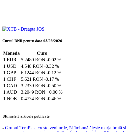
Cursul BNR pentru data 05/08/2026
Moneda
Curs
1 EUR
5.2489 RON
-0.02 %
1 USD
4.548 RON
-0.32 %
1 GBP
6.1244 RON
-0.12 %
1 CHF
5.621 RON
-0.17 %
1 CAD
3.2339 RON
-0.50 %
1 AUD
3.2049 RON
+0.00 %
1 NOK
0.4774 RON
-0.46 %
Ultimele 5 articole publicate
-
Grupul TeraPlast crește veniturile, își îmbunătățește marja brută și