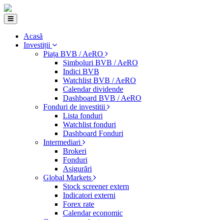
Acasă
Investiții
Piața BVB / AeRO
Simboluri BVB / AeRO
Indici BVB
Watchlist BVB / AeRO
Calendar dividende
Dashboard BVB / AeRO
Fonduri de investitii
Lista fonduri
Watchlist fonduri
Dashboard Fonduri
Intermediari
Brokeri
Fonduri
Asigurări
Global Markets
Stock screener extern
Indicatori externi
Forex rate
Calendar economic