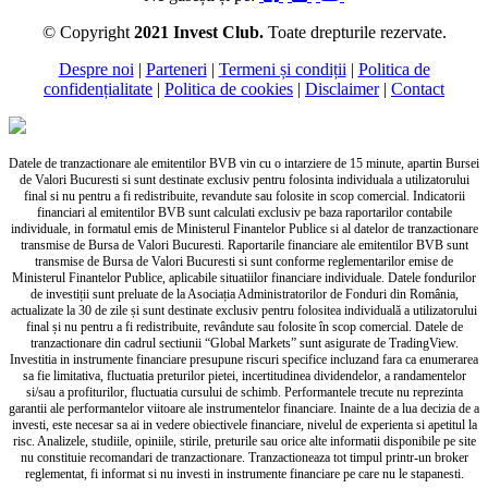
© Copyright
2021 Invest Club.
Toate drepturile rezervate.
Despre noi
|
Parteneri
|
Termeni și condiții
|
Politica de
confidențialitate
|
Politica de cookies
|
Disclaimer
|
Contact
Datele de tranzactionare ale emitentilor BVB vin cu o intarziere de 15 minute, apartin Bursei
de Valori Bucuresti si sunt destinate exclusiv pentru folosinta individuala a utilizatorului
final si nu pentru a fi redistribuite, revandute sau folosite in scop comercial. Indicatorii
financiari al emitentilor BVB sunt calculati exclusiv pe baza raportarilor contabile
individuale, in formatul emis de Ministerul Finantelor Publice si al datelor de tranzactionare
transmise de Bursa de Valori Bucuresti. Raportarile financiare ale emitentilor BVB sunt
transmise de Bursa de Valori Bucuresti si sunt conforme reglementarilor emise de
Ministerul Finantelor Publice, aplicabile situatiilor financiare individuale. Datele fondurilor
de investiții sunt preluate de la Asociația Administratorilor de Fonduri din România,
actualizate la 30 de zile și sunt destinate exclusiv pentru folositea individuală a utilizatorului
final și nu pentru a fi redistribuite, revândute sau folosite în scop comercial. Datele de
tranzactionare din cadrul sectiunii “Global Markets” sunt asigurate de TradingView.
Investitia in instrumente financiare presupune riscuri specifice incluzand fara ca enumerarea
sa fie limitativa, fluctuatia preturilor pietei, incertitudinea dividendelor, a randamentelor
si/sau a profiturilor, fluctuatia cursului de schimb. Performantele trecute nu reprezinta
garantii ale performantelor viitoare ale instrumentelor financiare. Inainte de a lua decizia de a
investi, este necesar sa ai in vedere obiectivele financiare, nivelul de experienta si apetitul la
risc. Analizele, studiile, opiniile, stirile, preturile sau orice alte informatii disponibile pe site
nu constituie recomandari de tranzactionare. Tranzactioneaza tot timpul printr-un broker
reglementat, fi informat si nu investi in instrumente financiare pe care nu le stapanesti.