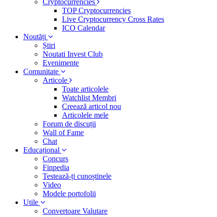
Cryptocurrencies
TOP Cryptocurrencies
Live Cryptocurrency Cross Rates
ICO Calendar
Noutăți
Știri
Noutati Invest Club
Evenimente
Comunitate
Articole
Toate articolele
Watchlist Membri
Creează articol nou
Articolele mele
Forum de discuții
Wall of Fame
Chat
Educațional
Concurs
Finpedia
Testează-ți cunoștinele
Video
Modele portofolii
Utile
Convertoare Valutare