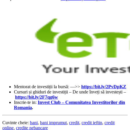
Mentorat de investiții la bursă: —>>
https://bit.ly/2PvDpKZ
Cursuri și ghiduri de investiții – De unde înveți să investești –
https://bit.ly/2F7qg6w
Inscrie-te in:
Invest Club – Comunitatea Investitorilor din
Romania
.
Cuvinte cheie:
bani
,
bani imprumut
,
credit
,
credit ieftin
,
credit
online
,
credite nebancare