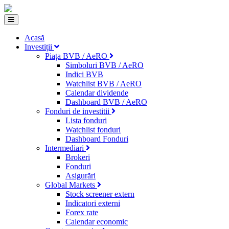
Acasă
Investiții
Piața BVB / AeRO
Simboluri BVB / AeRO
Indici BVB
Watchlist BVB / AeRO
Calendar dividende
Dashboard BVB / AeRO
Fonduri de investitii
Lista fonduri
Watchlist fonduri
Dashboard Fonduri
Intermediari
Brokeri
Fonduri
Asigurări
Global Markets
Stock screener extern
Indicatori externi
Forex rate
Calendar economic