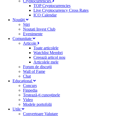
Cryptocurrencies
TOP Cryptocurrencies
Live Cryptocurrency Cross Rates
ICO Calendar
Noutăți
Știri
Noutati Invest Club
Evenimente
Comunitate
Articole
Toate articolele
Watchlist Membri
Creează articol nou
Articolele mele
Forum de discuții
Wall of Fame
Chat
Educațional
Concurs
Finpedia
Testează-ți cunoștinele
Video
Modele portofolii
Utile
Convertoare Valutare