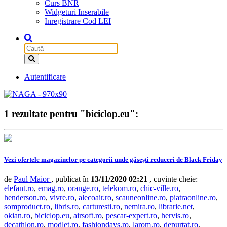
Curs BNR
Widgeturi Inserabile
Inregistrare Cod LEI
Autentificare
1 rezultate pentru "biciclop.eu":
Vezi ofertele magazinelor pe categorii unde găseşti reduceri de Black Friday
de
Paul Maior
, publicat în
13/11/2020 02:21
, cuvinte cheie:
elefant.ro
,
emag.ro
,
orange.ro
,
telekom.ro
,
chic-ville.ro
,
henderson.ro
,
vivre.ro
,
alecoair.ro
,
scauneonline.ro
,
piatraonline.ro
,
somproduct.ro
,
libris.ro
,
carturesti.ro
,
nemira.ro
,
librarie.net
,
okian.ro
,
biciclop.eu
,
airsoft.ro
,
pescar-expert.ro
,
hervis.ro
,
decathlon.ro
,
modlet.ro
,
fashiondays.ro
,
larom.ro
,
depurtat.ro
,