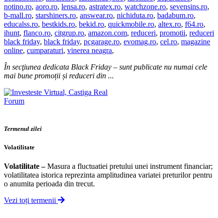
notino.ro
,
aoro.ro
,
lensa.ro
,
astratex.ro
,
watchzone.ro
,
sevensins.ro
,
b-mall.ro
,
starshiners.ro
,
answear.ro
,
nichiduta.ro
,
badabum.ro
,
educalss.ro
,
bestkids.ro
,
bekid.ro
,
quickmobile.ro
,
altex.ro
,
f64.ro
,
ihunt
,
flanco.ro
,
citgrup.ro
,
amazon.com
,
reduceri
,
promotii
,
reduceri
black friday
,
black friday
,
pcgarage.ro
,
evomag.ro
,
cel.ro
,
magazine
online
,
cumparaturi
,
vinerea neagra
,
În secţiunea dedicata Black Friday – sunt publicate nu numai cele
mai bune promoții și reduceri din ...
Forum
Termenul zilei
Volatilitate
Volatilitate
–
Masura a fluctuatiei pretului unei instrument financiar;
volatilitatea istorica reprezinta amplitudinea variatei preturilor pentru
o anumita perioada din trecut.
Vezi toți termenii