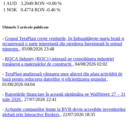
1 AUD
3.2049 RON
+0.00 %
1 NOK
0.4774 RON
-0.46 %
Ultimele 5 articole publicate
-
Grupul TeraPlast crește veniturile, își îmbunătățește marja brută și
recuperează o parte importantă din pierderea înregistrată în primul
trimestru
,
05/08/2026 23:48
-
ROCA Industry (ROC1) mizează pe consolidarea industriei
românești a materialelor de construcții
,
04/08/2026 02:02
-
TeraPlast analizează vânzarea unor afaceri din afara activității de
bază pentru reducerea datoriilor și eficientizarea grupului
,
01/08/2026 04:04
-
Raportările financiare în această săptămâna pe WallStreet: 27 – 31
iulie 2026
,
27/07/2026 22:41
-
Acțiunile companiilor listate la BVB devin accesibile investitorilor
globali prin Interactive Brokers
,
22/07/2026 18:35