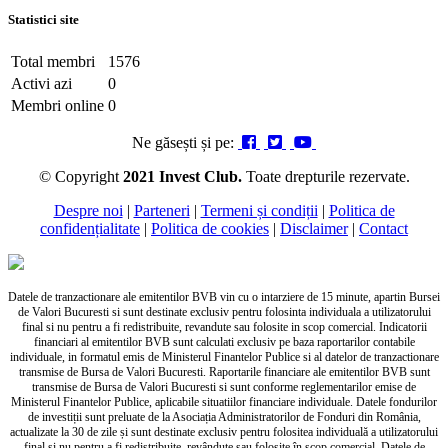
Statistici site
Total membri
1576
Activi azi
0
Membri online
0
Ne găsești și pe:
© Copyright
2021 Invest Club.
Toate drepturile rezervate.
Despre noi
|
Parteneri
|
Termeni și condiții
|
Politica de
confidențialitate
|
Politica de cookies
|
Disclaimer
|
Contact
Datele de tranzactionare ale emitentilor BVB vin cu o intarziere de 15 minute, apartin Bursei
de Valori Bucuresti si sunt destinate exclusiv pentru folosinta individuala a utilizatorului
final si nu pentru a fi redistribuite, revandute sau folosite in scop comercial. Indicatorii
financiari al emitentilor BVB sunt calculati exclusiv pe baza raportarilor contabile
individuale, in formatul emis de Ministerul Finantelor Publice si al datelor de tranzactionare
transmise de Bursa de Valori Bucuresti. Raportarile financiare ale emitentilor BVB sunt
transmise de Bursa de Valori Bucuresti si sunt conforme reglementarilor emise de
Ministerul Finantelor Publice, aplicabile situatiilor financiare individuale. Datele fondurilor
de investiții sunt preluate de la Asociația Administratorilor de Fonduri din România,
actualizate la 30 de zile și sunt destinate exclusiv pentru folositea individuală a utilizatorului
final și nu pentru a fi redistribuite, revândute sau folosite în scop comercial. Datele de