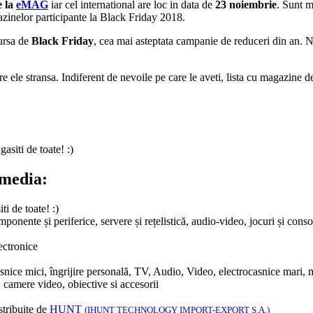
e la
eMAG
iar cel international are loc in data de
23 noiembrie
. Sunt m
gazinelor participante la Black Friday 2018.
ursa de
Black Friday
, cea mai asteptata campanie de reduceri din an. N
tre ele stransa. Indiferent de nevoile pe care le aveti, lista cu magazine 
siti de toate! :)
imedia:
i de toate! :)
ponente și periferice, servere și rețelistică, audio-video, jocuri și conso
lectronice
snice mici, îngrijire personală, TV, Audio, Video, electrocasnice mari, 
 camere video, obiective si accesorii
stribuite de
HUNT
(IHUNT TECHNOLOGY IMPORT-EXPORT S.A.)