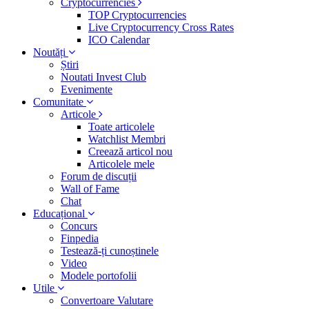
Cryptocurrencies
TOP Cryptocurrencies
Live Cryptocurrency Cross Rates
ICO Calendar
Noutăți
Știri
Noutati Invest Club
Evenimente
Comunitate
Articole
Toate articolele
Watchlist Membri
Creează articol nou
Articolele mele
Forum de discuții
Wall of Fame
Chat
Educațional
Concurs
Finpedia
Testează-ți cunoștinele
Video
Modele portofolii
Utile
Convertoare Valutare