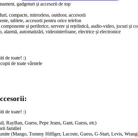
onament, gadgeturi și accesorii de top
ri, compacte, mirrorless, outdoor, accesorii
nte, tablete, accesorii pentru orice telefon
 componente și periferice, servere și rețelistică, audio-video, jocuri și co
alarmă, automatizări, videointerfoane, electrice și electronice
i de toate! :)
copii de toate vârstele
ccesorii:
i de toate! :)
ssil, RayBan, Guess, Pepe Jeans, Gant, Guess, etc)
rii familiei
enumite (Mango, Tommy Hilfiger, Lacoste, Guess, G-Start, Levis, Wrang