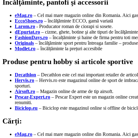
Încălţăminte, pantofi şi accessorii
eMag.ro
– Cel mai mare magazin online din Romania. Aici gasit
EccoShoes.ro
– încălţăminte ECCO, gamă variată
Larom.ro
- Producator roman de ciorapi si sosete.
dEpurtat.ro
– cizme, ghete, botine şi alte tipuri de încălţăminte
FashionDays.ro
– încalțăminte și haine de firma pentru toti me
Originals
– încălţăminte sport pentru întreaga familie – produse
Modlet.ro
– încălțăminte la prețuri accesibile
Produse pentru hobby si articole sportive
Decathlon
– Decathlon este cel mai important retailer de artico
Hervis.ro
– Hervis.ro este magazinul online de sport de imbracami
sporturi.
Airsoft.ro
– Magazin online de arme de tip airsoft.
Pescar-Expert.ro
– Pescar Expert este un magazin online creat
renumiti.
Biciclop.eu
– Biciclop este magazinul online si offline de bicicl
Cărți:
eMag.ro
– Cel mai mare magazin online din Romania. Aici gasit