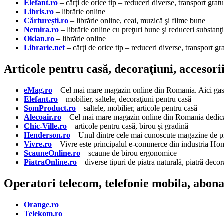
Elefant.ro
– cărţi de orice tip – reduceri diverse, transport gratu
Libris.ro
– librărie online
Cărturești.ro
– librărie online, ceai, muzică şi filme bune
Nemira.ro
– librărie online cu preţuri bune şi reduceri substanţi
Okian.ro
– librărie online
Librarie.net
– cărţi de orice tip – reduceri diverse, transport gra
Articole pentru casă, decoraţiuni, accesori
eMag.ro
– Cel mai mare magazin online din Romania. Aici gasit
Elefant.ro
– mobilier, saltele, decoraţiuni pentru casă
SomProduct.ro
– saltele, mobilier, articole pentru casă
Alecoair.ro
– Cel mai mare magazin online din Romania dedicat c
Chic-Ville.ro
– articole pentru casă, birou și gradină
Henderson.ro
– Unul dintre cele mai cunoscute magazine de p
Vivre.ro
– Vivre este principalul e-commerce din industria Home
ScauneOnline.ro
– scaune de birou ergonomice
PiatraOnline.ro
– diverse tipuri de piatra naturală, piatră decora
Operatori telecom, telefonie mobila, abon
Orange.ro
Telekom.ro