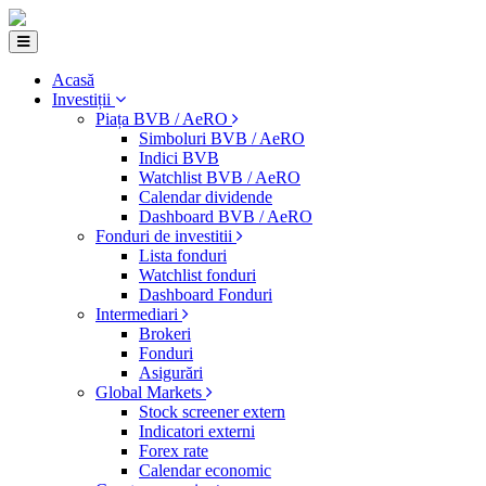
Acasă
Investiții
Piața BVB / AeRO
Simboluri BVB / AeRO
Indici BVB
Watchlist BVB / AeRO
Calendar dividende
Dashboard BVB / AeRO
Fonduri de investitii
Lista fonduri
Watchlist fonduri
Dashboard Fonduri
Intermediari
Brokeri
Fonduri
Asigurări
Global Markets
Stock screener extern
Indicatori externi
Forex rate
Calendar economic