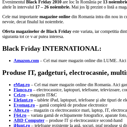
Evenimentul
Black Friday 2010
are loc în România pe
13 noiembri
altele în intervalul
17 – 26 noiembrie.
Mai jos îţi prezint o listă a ma
Cele mai importante
magazine online
din Romania intra din nou in c
nevoie, decat finalul lui noiembrie.
Oferta magazinelor de Black Friday
este variata, iar competitia din
siguranta tot ce v-ar putea interesa.
Black Friday INTERNATIONAL:
Amazon.com
– Cel mai mare magazin online din LUME. Aici ga
Produse IT, gadgeturi, electrocasnie, mult
eMag.ro
– Cel mai mare magazin online din Romania. Aici gasit
Flanco.ro
– electrocasnice, laptopuri, telefoane, televizoare, com
Cel.ro
– magazin IT&C
Elefant.ro
– tablete iPad, laptopuri, telefoane şi alte tipuri de e
Evomag.ro
– gamă completă de produse electronice
Altex.ro
– magazin cu electrocasnice mari, laptop, IT, electroca
F64.ro
– variata gamă de echipamente fotografice, aparate foto,
ABD Computer
– produse IT și electrocasnice second-hand
iHunt.ro
– telefoane rezistente la apă, șocuri, praf produse si di