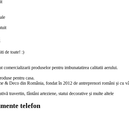
it
ale
tuit
i
i de toate! :)
omercializarii produselor pentru imbunatatirea calitatii aerului.
roduse pentru casa.
 & Deco din România, fondat în 2012 de antreprenori români și cu vânză
tivă travertin, fântâni arteziene, statui decorative și multe altele
amente telefon