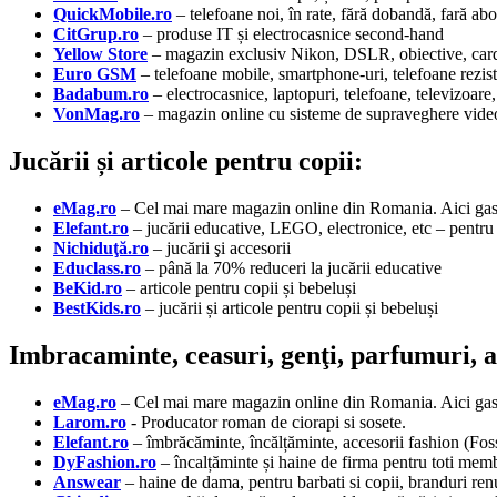
QuickMobile.ro
– telefoane noi, în rate, fără dobandă, fară ab
CitGrup.ro
– produse IT și electrocasnice second-hand
Yellow Store
– magazin exclusiv Nikon, DSLR, obiective, cardu
Euro GSM
– telefoane mobile, smartphone-uri, telefoane reziste
Badabum.ro
– electrocasnice, laptopuri, telefoane, televizoare,
VonMag.ro
– magazin online cu sisteme de supraveghere video, 
Jucării și articole pentru copii:
eMag.ro
– Cel mai mare magazin online din Romania. Aici gasit
Elefant.ro
– jucării educative, LEGO, electronice, etc – pentru 
Nichiduţă.ro
– jucării şi accesorii
Educlass.ro
– până la 70% reduceri la jucării educative
BeKid.ro
– articole pentru copii și bebeluși
BestKids.ro
– jucării și articole pentru copii și bebeluși
Imbracaminte, ceasuri, genţi, parfumuri, a
eMag.ro
– Cel mai mare magazin online din Romania. Aici gasit
Larom.ro
- Producator roman de ciorapi si sosete.
Elefant.ro
– îmbrăcăminte, încălțăminte, accesorii fashion (Fo
DyFashion.ro
– încalțăminte și haine de firma pentru toti memb
Answear
– haine de dama, pentru barbati si copii, branduri r