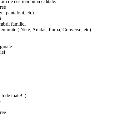
loni de cea mai buna calitate.
Free
e, pantaloni, etc)
i
mbrii familiei
 renumite ( Nike, Adidas, Puma, Converse, etc)
iginale
iei
i de toate! :)
e
Free