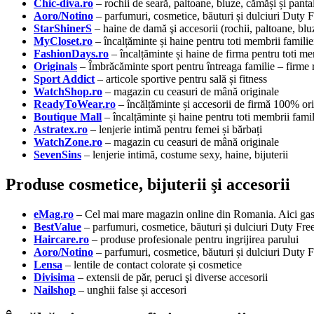
Chic-diva.ro
– rochii de seară, paltoane, bluze, cămăși și panta
Aoro/Notino
– parfumuri, cosmetice, băuturi și dulciuri Duty 
StarShinerS
– haine de damă şi accesorii (rochii, paltoane, bluz
MyCloset.ro
– încalțăminte și haine pentru toti membrii familie
FashionDays.ro
– încalțăminte și haine de firma pentru toti me
Originals
– Îmbrăcăminte sport pentru întreaga familie – firme
Sport Addict
– articole sportive pentru sală și fitness
WatchShop.ro
– magazin cu ceasuri de mână originale
ReadyToWear.ro
– încălțăminte și accesorii de firmă 100% or
Boutique Mall
– încalțăminte și haine pentru toti membrii famil
Astratex.ro
– lenjerie intimă pentru femei și bărbați
WatchZone.ro
– magazin cu ceasuri de mână originale
SevenSins
– lenjerie intimă, costume sexy, haine, bijuterii
Produse cosmetice, bijuterii şi accesorii
eMag.ro
– Cel mai mare magazin online din Romania. Aici gasit
BestValue
– parfumuri, cosmetice, băuturi și dulciuri Duty Fre
Haircare.ro
– produse profesionale pentru ingrijirea parului
Aoro/Notino
– parfumuri, cosmetice, băuturi și dulciuri Duty 
Lensa
– lentile de contact colorate și cosmetice
Divisima
– extensii de păr, peruci şi diverse accesorii
Nailshop
– unghii false și accesori