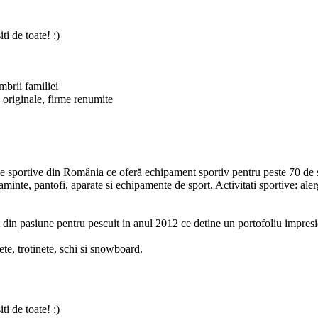
i de toate! :)
mbrii familiei
 originale, firme renumite
le sportive din România ce oferă echipament sportiv pentru peste 70 de sp
nte, pantofi, aparate si echipamente de sport. Activitati sportive: alerga
 din pasiune pentru pescuit in anul 2012 ce detine un portofoliu impres
ete, trotinete, schi si snowboard.
i de toate! :)