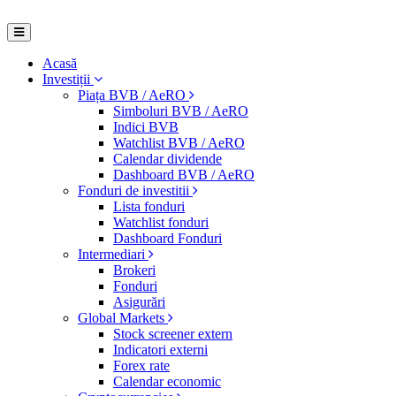
Acasă
Investiții
Piața BVB / AeRO
Simboluri BVB / AeRO
Indici BVB
Watchlist BVB / AeRO
Calendar dividende
Dashboard BVB / AeRO
Fonduri de investitii
Lista fonduri
Watchlist fonduri
Dashboard Fonduri
Intermediari
Brokeri
Fonduri
Asigurări
Global Markets
Stock screener extern
Indicatori externi
Forex rate
Calendar economic