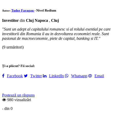
Tudor Faragau
- Nivel Rodium
Autor:
Investitor
din
Cluj Napoca
,
Cluj
"Sunt un adept al capitalului romanesc si al rolului esential pe care
investitorii din Romania il au in dezvoltarea economiei reale. Sunt
pasionat de macroeconomie, piete de capital, banking si IT."
(9 urmăritori)
Ți-a plăcut? Fii social:
Facebook
Twitter
LinkedIn
Whatsapp
Email
Postează un răspuns
980 vizualizări
- din 0