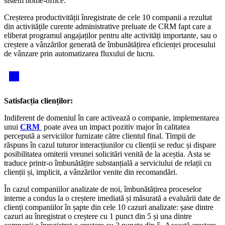
sistem home-office.
Creșterea productivității înregistrate de cele 10 companii a rezultat
din activitățile curente administrative preluate de CRM fapt care a
eliberat programul angajaților pentru alte activități importante, sau o
creștere a vânzărilor generată de îmbunătățirea eficienței procesului
de vânzare prin automatizarea fluxului de lucru.
Satisfacția clienților:
Indiferent de domeniul în care activează o companie, implementarea
unui
CRM
poate avea un impact pozitiv major în calitatea
percepută a serviciilor furnizate către clientul final. Timpii de
răspuns în cazul tuturor interacțiunilor cu clienții se reduc și dispare
posibilitatea omiterii vreunei solicitări venită de la aceștia. Asta se
traduce printr-o îmbunătățire substanțială a serviciului de relații cu
clienții și, implicit, a vânzărilor venite din recomandări.
În cazul companiilor analizate de noi, îmbunătățirea proceselor
interne a condus la o creștere imediată și măsurată a evaluării date de
clienți companiilor în șapte din cele 10 cazuri analizate: șase dintre
cazuri au înregistrat o creștere cu 1 punct din 5 și una dintre