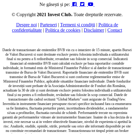
Ne găsești și pe:
© Copyright
2021 Invest Club.
Toate drepturile rezervate.
Despre noi
|
Parteneri
|
Termeni și condiții
|
Politica de
confidențialitate
|
Politica de cookies
|
Disclaimer
|
Contact
Datele de tranzactionare ale emitentilor BVB vin cu o intarziere de 15 minute, apartin Bursei
de Valori Bucuresti si sunt destinate exclusiv pentru folosinta individuala a utilizatorului
final si nu pentru a fi redistribuite, revandute sau folosite in scop comercial. Indicatorii
financiari al emitentilor BVB sunt calculati exclusiv pe baza raportarilor contabile
individuale, in formatul emis de Ministerul Finantelor Publice si al datelor de tranzactionare
transmise de Bursa de Valori Bucuresti. Raportarile financiare ale emitentilor BVB sunt
transmise de Bursa de Valori Bucuresti si sunt conforme reglementarilor emise de
Ministerul Finantelor Publice, aplicabile situatiilor financiare individuale. Datele fondurilor
de investiții sunt preluate de la Asociația Administratorilor de Fonduri din România,
actualizate la 30 de zile și sunt destinate exclusiv pentru folositea individuală a utilizatorului
final și nu pentru a fi redistribuite, revândute sau folosite în scop comercial. Datele de
tranzactionare din cadrul sectiunii “Global Markets” sunt asigurate de TradingView.
Investitia in instrumente financiare presupune riscuri specifice incluzand fara ca enumerarea
sa fie limitativa, fluctuatia preturilor pietei, incertitudinea dividendelor, a randamentelor
si/sau a profiturilor, fluctuatia cursului de schimb. Performantele trecute nu reprezinta
garantii ale performantelor viitoare ale instrumentelor financiare. Inainte de a lua decizia de a
investi, este necesar sa ai in vedere obiectivele financiare, nivelul de experienta si apetitul la
risc. Analizele, studiile, opiniile, stirile, preturile sau orice alte informatii disponibile pe site
nu constituie recomandari de tranzactionare. Tranzactioneaza tot timpul printr-un broker