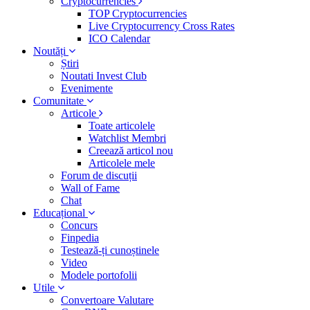
Cryptocurrencies
TOP Cryptocurrencies
Live Cryptocurrency Cross Rates
ICO Calendar
Noutăți
Știri
Noutati Invest Club
Evenimente
Comunitate
Articole
Toate articolele
Watchlist Membri
Creează articol nou
Articolele mele
Forum de discuții
Wall of Fame
Chat
Educațional
Concurs
Finpedia
Testează-ți cunoștinele
Video
Modele portofolii
Utile
Convertoare Valutare