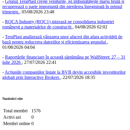
-
Grupul TeraPlast crește veniturile, își îmbunătățește marja brută și
recuperează o parte importantă din pierderea înregistrată în primul
trimestru
,
05/08/2026 23:48
-
ROCA Industry (ROC1) mizează pe consolidarea industriei
românești a materialelor de construcții
,
04/08/2026 02:02
-
TeraPlast analizează vânzarea unor afaceri din afara activității de
bază pentru reducerea datoriilor și eficientizarea grupului
,
01/08/2026 04:04
-
Raportările financiare în această săptămâna pe WallStreet: 27 – 31
iulie 2026
,
27/07/2026 22:41
-
Acțiunile companiilor listate la BVB devin accesibile investitorilor
globali prin Interactive Brokers
,
22/07/2026 18:35
Statistici site
Total membri
1576
Activi azi
0
Membri online
0