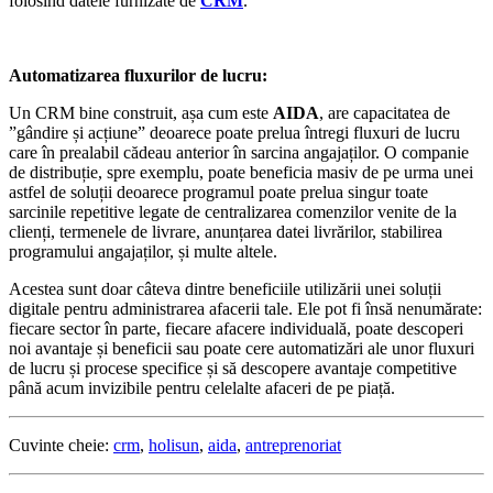
folosind datele furnizate de
CRM
.
Automatizarea fluxurilor de lucru:
Un CRM bine construit, așa cum este
AIDA
, are capacitatea de
”gândire și acțiune” deoarece poate prelua întregi fluxuri de lucru
care în prealabil cădeau anterior în sarcina angajaților. O companie
de distribuție, spre exemplu, poate beneficia masiv de pe urma unei
astfel de soluții deoarece programul poate prelua singur toate
sarcinile repetitive legate de centralizarea comenzilor venite de la
clienți, termenele de livrare, anunțarea datei livrărilor, stabilirea
programului angajaților, și multe altele.
Acestea sunt doar câteva dintre beneficiile utilizării unei soluții
digitale pentru administrarea afacerii tale. Ele pot fi însă nenumărate:
fiecare sector în parte, fiecare afacere individuală, poate descoperi
noi avantaje și beneficii sau poate cere automatizări ale unor fluxuri
de lucru și procese specifice și să descopere avantaje competitive
până acum invizibile pentru celelalte afaceri de pe piață.
Cuvinte cheie:
crm
,
holisun
,
aida
,
antreprenoriat