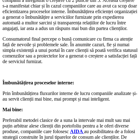
companii a înregistrat o creștere cu 2 puncte din 5. Această creștere
s-a manifestat chiar și în cazul companiilor care au avut ca scop doar
eficientizarea proceselor interne. Îmbunătățirea eficienței organizației
a generat o îmbunătățire a serviciilor furnizate prin expedierea
automată a multor sarcini și transparența relațiilor de lucru între
angajați, iar asta a adus un răspuns mai bun din partea clienților.
Consumatorul final percepe o bună comunicare cu firma ca atenție
față de nevoile și problemele sale. În anumite cazuri, fie și numai
simpla existență a unui portal în care clienții să poată verifica statusul
comenzilor sau a proiectelor lor a generat o creștere a satisfacției față
de serviciul furnizat.
Îmbunătățirea proceselor interne:
Prin îmbunătățirea fluxurilor interne de lucru companiile analizate și-
au servit clienții mai bine, mai prompt și mai inteligent.
Mai bine:
Preferabil metodei clasice de a suna la intervale mai mult sau mai
puțin arbitrar alese clienții din portofoliu pentru a le oferi diverse
produse, companiile care folosesc
AIDA
au posibilitatea de a folosi
strategii construite în jurul tiparelor de consum ale clienților. De