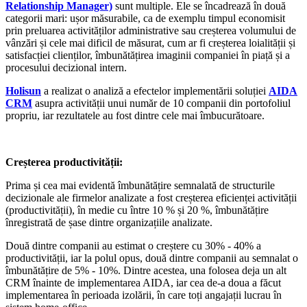
Relationship Manager)
sunt multiple. Ele se încadrează în două
categorii mari: ușor măsurabile, ca de exemplu timpul economisit
prin preluarea activităților administrative sau creșterea volumului de
vânzări și cele mai dificil de măsurat, cum ar fi creșterea loialității și
satisfacției clienților, îmbunătățirea imaginii companiei în piață și a
procesului decizional intern.
Holisun
a realizat o analiză a efectelor implementării soluției
AIDA
CRM
asupra activității unui număr de 10 companii din portofoliul
propriu, iar rezultatele au fost dintre cele mai îmbucurătoare.
Creșterea productivității:
Prima și cea mai evidentă îmbunătățire semnalată de structurile
decizionale ale firmelor analizate a fost creșterea eficienței activității
(productivității), în medie cu între 10 % și 20 %, îmbunătățire
înregistrată de șase dintre organizațiile analizate.
Două dintre companii au estimat o creștere cu 30% - 40% a
productivității, iar la polul opus, două dintre companii au semnalat o
îmbunătățire de 5% - 10%. Dintre acestea, una folosea deja un alt
CRM înainte de implementarea AIDA, iar cea de-a doua a făcut
implementarea în perioada izolării, în care toți angajații lucrau în