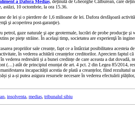
faliment a Dafora Mediaș
, deținută de Gheorghe Călburean, care dețin
 astăzi, 10 octombrie, la ora 15.36.
 de lei și o pierdere de 1,6 milioane de lei. Dafora desfăşoară activităţi
venţă şi acoperirea post-garanţie).
tru petrol, gaze naturale şi ape geotermale, lucrări de probe producţie ş
tins pe pieţe străine. În acelaşi timp, societatea are experienţă în ingineri
area propriilor sale creanțe, fapt ce a întârziat posibilitatea acesteia de 
activitate, în vederea achitării creanțelor creditorilor. Apreciem faptul 
n vederea redresării și a bunei credințe de care aceasta a dat dovadă, nu 
ont (…) atât de principiul enunțat de art. 4 pct. 2 din Legea 85/2014, res
t manifestarea incapacității acestia de plată a creanțelor, fiind rezultatul
ăși și a-și putea asigura resursele necesare în vederea efectuării plăților,
ean
,
insolventa
,
medias
,
tribunalul sibiu