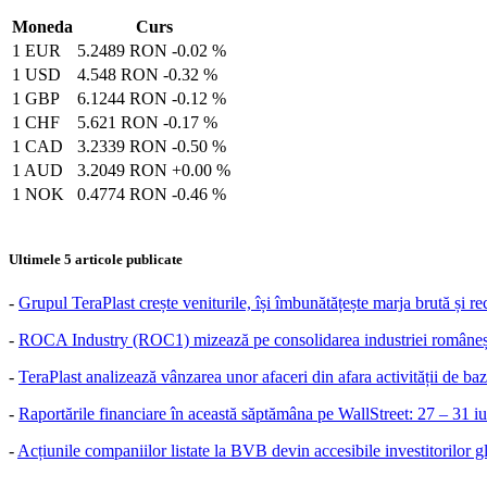
Moneda
Curs
1 EUR
5.2489 RON
-0.02 %
1 USD
4.548 RON
-0.32 %
1 GBP
6.1244 RON
-0.12 %
1 CHF
5.621 RON
-0.17 %
1 CAD
3.2339 RON
-0.50 %
1 AUD
3.2049 RON
+0.00 %
1 NOK
0.4774 RON
-0.46 %
Ultimele 5 articole publicate
-
Grupul TeraPlast crește veniturile, își îmbunătățește marja brută și r
-
ROCA Industry (ROC1) mizează pe consolidarea industriei românești
-
TeraPlast analizează vânzarea unor afaceri din afara activității de baz
-
Raportările financiare în această săptămâna pe WallStreet: 27 – 31 i
-
Acțiunile companiilor listate la BVB devin accesibile investitorilor g