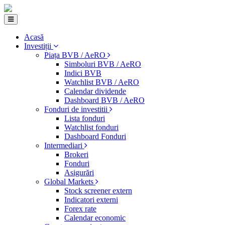
Acasă
Investiții
Piața BVB / AeRO
Simboluri BVB / AeRO
Indici BVB
Watchlist BVB / AeRO
Calendar dividende
Dashboard BVB / AeRO
Fonduri de investitii
Lista fonduri
Watchlist fonduri
Dashboard Fonduri
Intermediari
Brokeri
Fonduri
Asigurări
Global Markets
Stock screener extern
Indicatori externi
Forex rate
Calendar economic