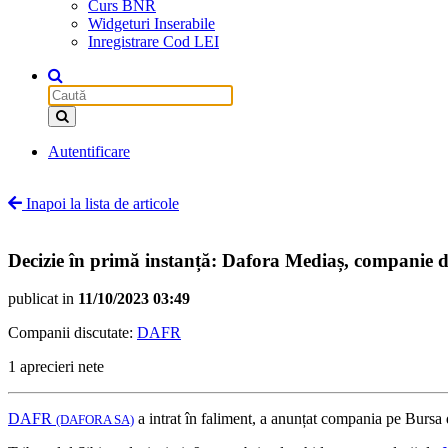
Curs BNR
Widgeturi Inserabile
Inregistrare Cod LEI
Autentificare
Inapoi la lista de articole
Decizie în primă instanță: Dafora Mediaș, companie de 
publicat in
11/10/2023 03:49
Companii discutate:
DAFR
1 aprecieri nete
DAFR
a intrat în faliment, a anunțat compania pe Bursa 
(DAFORA SA)