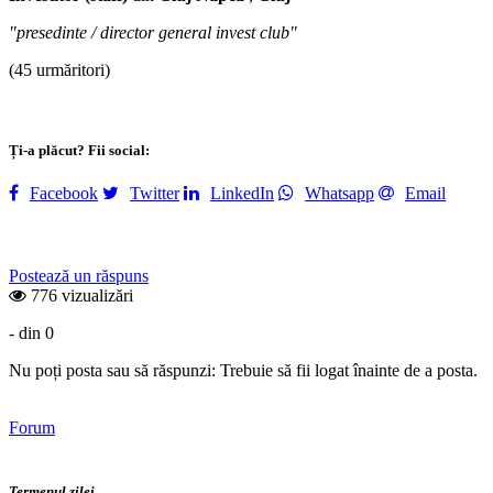
"presedinte / director general invest club"
(45 urmăritori)
Ți-a plăcut? Fii social:
Facebook
Twitter
LinkedIn
Whatsapp
Email
Postează un răspuns
776 vizualizări
- din 0
Nu poți posta sau să răspunzi: Trebuie să fii logat înainte de a posta.
Forum
Termenul zilei