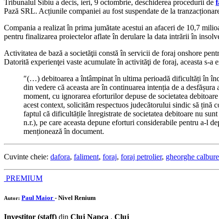
Tribunalul Sibiu a decis, ieri, 9 octombrie, deschiderea procedurii de
Pază SRL. Acțiunile companiei au fost suspendate de la tranzacționare,
Compania a realizat în prima jumătate acestui an afaceri de 10,7 milioane
pentru finalizarea proiectelor aflate în derulare la data intrării în insol
Activitatea de bază a societăţii constă în servicii de foraj onshore pen
Datorită experienţei vaste acumulate în activităţi de foraj, aceasta s-a ex
″(…) debitoarea a întâmpinat în ultima perioadă dificultăți în încas
din vedere că aceasta are în continuarea intenția de a desfășura 
moment, cu ignorarea eforturilor depuse de societatea debitoare î
acest context, solicităm respectuos judecătorului sindic să țină c
faptul că dificultățile înregistrate de societatea debitoare nu sun
n.r.), pe care aceasta depune eforturi considerabile pentru a-l dep
menționează în document.
Cuvinte cheie:
dafora
,
faliment
,
foraj
,
foraj petrolier
,
gheorghe calbur
PREMIUM
Paul Maior
- Nivel Renium
Autor:
Investitor (staff)
din
Cluj Napca
,
Cluj