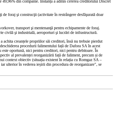
e 49,96% din companie. Instanța a admis cererea creditorului Discret
 de foraj şi construcţii (activitate în restrângere desfăşurată doar
i workover, transport şi mentenanţă pentru echipamente de foraj.
e civilă şi industrială, aeroporturi şi lucrări de infrastructură.
a achita creanțele propriilor săi creditori, însă nu trebuie pierdut
că deschiderea procedurii falimentului față de Dafora SA în acest
este oportună, nici pentru creditori, nici pentru debitoare. În
pectiv al prevalenței reorganizării față de faliment, precum și de
 unui context obiectiv (situația existent în relația cu Romgaz SA –
 iar ulterior în vederea ieșirii din procedura de reorganizare″, se