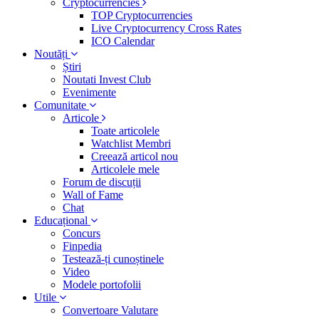
Cryptocurrencies
TOP Cryptocurrencies
Live Cryptocurrency Cross Rates
ICO Calendar
Noutăți
Știri
Noutati Invest Club
Evenimente
Comunitate
Articole
Toate articolele
Watchlist Membri
Creează articol nou
Articolele mele
Forum de discuții
Wall of Fame
Chat
Educațional
Concurs
Finpedia
Testează-ți cunoștinele
Video
Modele portofolii
Utile
Convertoare Valutare