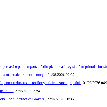
ecuperează o parte importantă din pierderea înregistrată în primul trimest
 a materialelor de construcții
,
04/08/2026 02:02
ă pentru reducerea datoriilor și eficientizarea grupului
,
01/08/2026 04:
ulie 2026
,
27/07/2026 22:41
lobali prin Interactive Brokers
,
22/07/2026 18:35