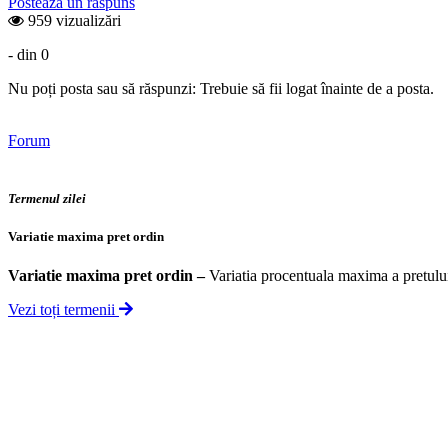
Postează un răspuns
959 vizualizări
- din 0
Nu poți posta sau să răspunzi: Trebuie să fii logat înainte de a posta.
Forum
Termenul zilei
Variatie maxima pret ordin
Variatie maxima pret ordin
–
Variatia procentuala maxima a pretului 
Vezi toți termenii