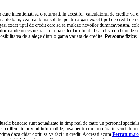
n care intentionati sa o returnati. In acest fel, calculatorul de credite va 
ma de bani, cea mai buna solutie pentru a gasi exact tipul de credit de ne
gasi exact tipul de credit care sa se muleze nevoilor dumneavoastra, cola
i informatiile necesare, iar in urma calcularii fiind afisata lista cu bancile
posibilitatea de a alege dintr-o gama variata de credite.
Persoane fizice:
ele bancare sunt actualizate in timp real de catre un personal specializat
ista diferente privind informatiile, insa pentru un timp foarte scurt. In mo
 optima daca chiar doriti sa va faci un credit. Accesati acum
Ferratum.ro