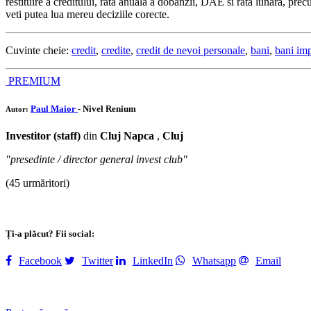
restituire a creditului, rata anuala a dobanzii, DAE si rata lunara, pre
veti putea lua mereu deciziile corecte.
Cuvinte cheie:
credit
,
credite
,
credit de nevoi personale
,
bani
,
bani im
PREMIUM
Paul Maior
- Nivel Renium
Autor:
Investitor (staff)
din
Cluj Napca
,
Cluj
"presedinte / director general invest club"
(45 urmăritori)
Ți-a plăcut? Fii social:
Facebook
Twitter
LinkedIn
Whatsapp
Email