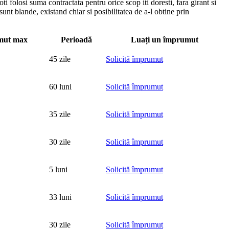
 folosi suma contractata pentru orice scop iti doresti, fara girant si
unt blande, existand chiar si posibilitatea de a-l obtine prin
mut max
Perioadă
Luați un împrumut
45 zile
Solicită împrumut
60 luni
Solicită împrumut
35 zile
Solicită împrumut
30 zile
Solicită împrumut
5 luni
Solicită împrumut
33 luni
Solicită împrumut
30 zile
Solicită împrumut