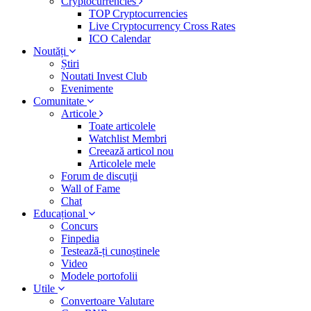
Cryptocurrencies
TOP Cryptocurrencies
Live Cryptocurrency Cross Rates
ICO Calendar
Noutăți
Știri
Noutati Invest Club
Evenimente
Comunitate
Articole
Toate articolele
Watchlist Membri
Creează articol nou
Articolele mele
Forum de discuții
Wall of Fame
Chat
Educațional
Concurs
Finpedia
Testează-ți cunoștinele
Video
Modele portofolii
Utile
Convertoare Valutare