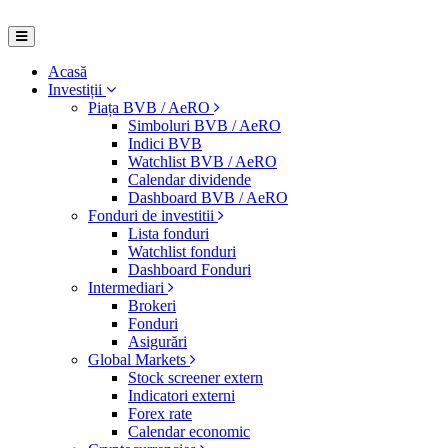
Acasă
Investiții
Piața BVB / AeRO
Simboluri BVB / AeRO
Indici BVB
Watchlist BVB / AeRO
Calendar dividende
Dashboard BVB / AeRO
Fonduri de investitii
Lista fonduri
Watchlist fonduri
Dashboard Fonduri
Intermediari
Brokeri
Fonduri
Asigurări
Global Markets
Stock screener extern
Indicatori externi
Forex rate
Calendar economic