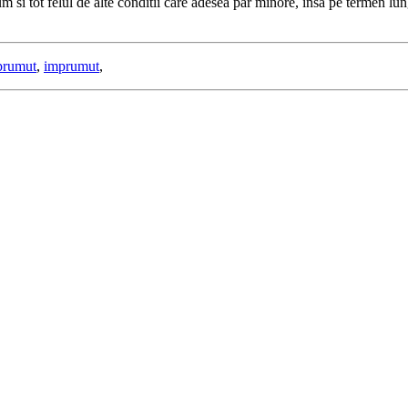
cum si tot felul de alte conditii care adesea par minore, insa pe termen l
prumut
,
imprumut
,