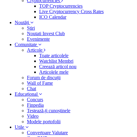
Cryptocurrencies
TOP Cryptocurrencies
Live Cryptocurrency Cross Rates
ICO Calendar
Noutăți
Știri
Noutati Invest Club
Evenimente
Comunitate
Articole
Toate articolele
Watchlist Membri
Creează articol nou
Articolele mele
Forum de discuții
Wall of Fame
Chat
Educațional
Concurs
Finpedia
Testează-ți cunoștinele
Video
Modele portofolii
Utile
Convertoare Valutare