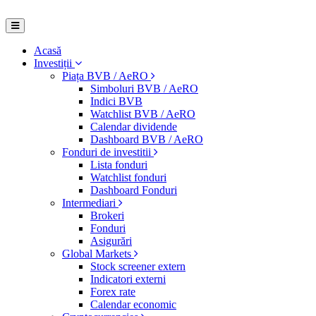
Acasă
Investiții
Piața BVB / AeRO
Simboluri BVB / AeRO
Indici BVB
Watchlist BVB / AeRO
Calendar dividende
Dashboard BVB / AeRO
Fonduri de investitii
Lista fonduri
Watchlist fonduri
Dashboard Fonduri
Intermediari
Brokeri
Fonduri
Asigurări
Global Markets
Stock screener extern
Indicatori externi
Forex rate
Calendar economic