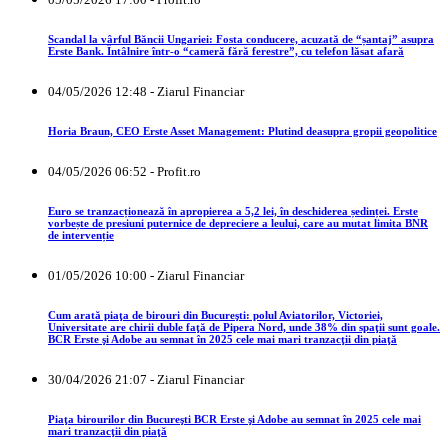
Scandal la vârful Băncii Ungariei: Fosta conducere, acuzată de “șantaj” asupra
Erste Bank. Întâlnire într-o “cameră fără ferestre”, cu telefon lăsat afară
04/05/2026 12:48 - Ziarul Financiar
Horia Braun, CEO Erste Asset Management: Plutind deasupra gropii geopolitice
04/05/2026 06:52 - Profit.ro
Euro se tranzacționează în apropierea a 5,2 lei, în deschiderea ședinței. Erste
vorbește de presiuni puternice de depreciere a leului, care au mutat limita BNR
de intervenție
01/05/2026 10:00 - Ziarul Financiar
Cum arată piaţa de birouri din Bucureşti: polul Aviatorilor, Victoriei,
Universitate are chirii duble faţă de Pipera Nord, unde 38% din spaţii sunt goale.
BCR Erste şi Adobe au semnat în 2025 cele mai mari tranzacţii din piaţă
30/04/2026 21:07 - Ziarul Financiar
Piaţa birourilor din Bucureşti BCR Erste şi Adobe au semnat în 2025 cele mai
mari tranzacţii din piaţă