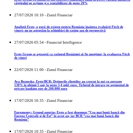
câștigului pe acțiune și o rentabilitate de peste 20%
27/07/2026 10:10 - Ziarul Financiar
Analiştii Erste, o gură de oxigen pentru România înaintea evaluării Fitch de
vineri: nu ne aşteptăm la schimbări de rating sau de perspectivă
27/07/2026 05:54 - Financial Intelligence
Erste Group se așteaptă ca ratingul României să fie menținut, la evaluarea Fitch
de vineri
22/07/2026 11:00 - Ziarul Financiar
Ava Beznoska, Erste/BCR: Deţinerile clienţilor au crescut la noi cu aproape
130% în ultimii 5 ani, la peste 3,4 mld. euro. Tichetul de intrare pe segmentul de
private banking este de 200.000 euro
17/07/2026 10:35 - Ziarul Financiar
Euromoney: Grupul austriac Erste a fost desemnat ”Cea mai bună bancă din
Europa Centrală şi de Est” în acest an, iar BCR ”cea mai bună bancă din
România”
17/07/2026 10:35 - Ziarul Financiar