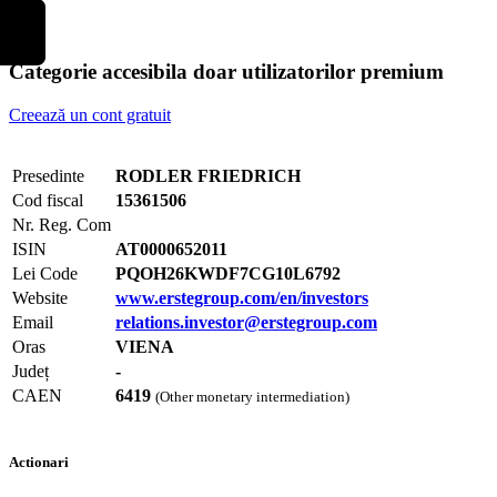
Categorie accesibila doar utilizatorilor premium
Creează un cont gratuit
Presedinte
RODLER FRIEDRICH
Cod fiscal
15361506
Nr. Reg. Com
ISIN
AT0000652011
Lei Code
PQOH26KWDF7CG10L6792
Website
www.erstegroup.com/en/investors
Email
relations.investor@erstegroup.com
Oras
VIENA
Județ
-
CAEN
6419
(Other monetary intermediation)
Actionari