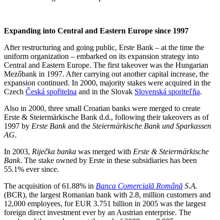
Expanding into Central and Eastern Europe since 1997
After restructuring and going public, Erste Bank – at the time the
uniform organization – embarked on its expansion strategy into
Central and Eastern Europe. The first takeover was the Hungarian
Mezőbank in 1997. After carrying out another capital increase, the
expansion continued. In 2000, majority stakes were acquired in the
Czech
Česká spořitelna
and in the Slovak
Slovenská sporiteľňa
.
Also in 2000, three small Croatian banks were merged to create
Erste & Steiermärkische Bank d.d., following their takeovers as of
1997 by
Erste Bank
and the
Steiermärkische Bank und Sparkassen
AG
.
In 2003,
Riječka banka
was merged with
Erste & Steiermärkische
Bank
. The stake owned by Erste in these subsidiaries has been
55.1% ever since.
The acquisition of 61.88% in
Banca Comercială Română
S.A.
(BCR), the largest Romanian bank with 2.8, million customers and
12,000 employees, for EUR 3.751 billion in 2005 was the largest
foreign direct investment ever by an Austrian enterprise. The