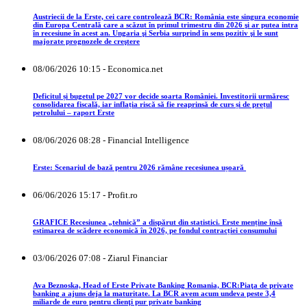
Austriecii de la Erste, cei care controlează BCR: România este singura economie
din Europa Centrală care a scăzut în primul trimestru din 2026 şi ar putea intra
în recesiune în acest an. Ungaria şi Serbia surprind în sens pozitiv şi le sunt
majorate prognozele de creştere
08/06/2026 10:15 - Economica.net
Deficitul și bugetul pe 2027 vor decide soarta României. Investitorii urmăresc
consolidarea fiscală, iar inflația riscă să fie reaprinsă de curs și de prețul
petrolului – raport Erste
08/06/2026 08:28 - Financial Intelligence
Erste: Scenariul de bază pentru 2026 rămâne recesiunea ușoară
06/06/2026 15:17 - Profit.ro
GRAFICE Recesiunea „tehnică” a dispărut din statistici. Erste menține însă
estimarea de scădere economică în 2026, pe fondul contracției consumului
03/06/2026 07:08 - Ziarul Financiar
Ava Beznoska, Head of Erste Private Banking Romania, BCR:Piaţa de private
banking a ajuns deja la maturitate. La BCR avem acum undeva peste 3,4
miliarde de euro pentru clienţi pur private banking