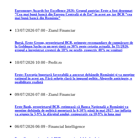
Euromoney Awards for Excellence 2026: Grupul austriac Erste a fost desemnat
”Cea mai bună bancă din Europa Centrală şi de Est” în acest an, iar BCR ”cea
mai bună bancă din România”
13/07/2026 07:00 - Ziarul Financiar
Bursă. Erste Group, proprietarul BCR, primeşte recomandare de cumpărare de
la Goldman Sachs cu un preţ-ţintă cu 30% peste cotaţia actuală. În T1/2026,
grupul a înregistrat creşteri de 18% pe profit, respectiv 40% pe venituri
10/07/2026 10:00 - Profit.ro
Erste: Execuția bugetară favorabilă a ancorat dobânzile României și va menține
ratingul în acest an. Fără soluție clară la impasul politic. Alegerile anticipate, o
posibilitate realistă
09/07/2026 07:08 - Ziarul Financiar
Erste Bank, proprietarul BCR, estimează că Banca Naţională a României va
menţine dobânda de politică monetară la 6,50% până în mai 2027, iar inflaţia
va ajunge la 5,9% la sfârşitul anului, comparativ cu 10,9% în luna mai
06/07/2026 06:09 - Financial Intelligence