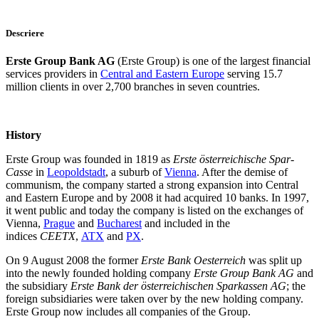
Descriere
Erste Group Bank AG
(Erste Group) is one of the largest financial
services providers in
Central and Eastern Europe
serving 15.7
million clients in over 2,700 branches in seven countries.
History
Erste Group was founded in 1819 as
Erste österreichische Spar-
Casse
in
Leopoldstadt
, a suburb of
Vienna
. After the demise of
communism, the company started a strong expansion into Central
and Eastern Europe and by 2008 it had acquired 10 banks. In 1997,
it went public and today the company is listed on the exchanges of
Vienna,
Prague
and
Bucharest
and included in the
indices
CEETX
,
ATX
and
PX
.
On 9 August 2008 the former
Erste Bank Oesterreich
was split up
into the newly founded holding company
Erste Group Bank AG
and
the subsidiary
Erste Bank der österreichischen Sparkassen AG
; the
foreign subsidiaries were taken over by the new holding company.
Erste Group now includes all companies of the Group.