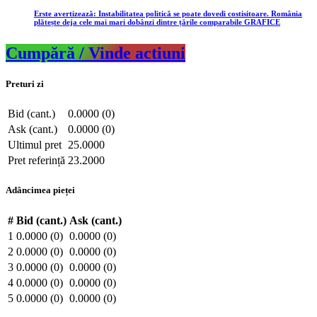
Erste avertizează: Instabilitatea politică se poate dovedi costisitoare. România
plătește deja cele mai mari dobânzi dintre țările comparabile GRAFICE
Cumpără / Vinde actiuni
Preturi zi
Bid (cant.)
0.0000 (0)
Ask (cant.)
0.0000 (0)
Ultimul pret
25.0000
Pret referință
23.2000
Adâncimea pieței
#
Bid (cant.)
Ask (cant.)
1
0.0000 (0)
0.0000 (0)
2
0.0000 (0)
0.0000 (0)
3
0.0000 (0)
0.0000 (0)
4
0.0000 (0)
0.0000 (0)
5
0.0000 (0)
0.0000 (0)