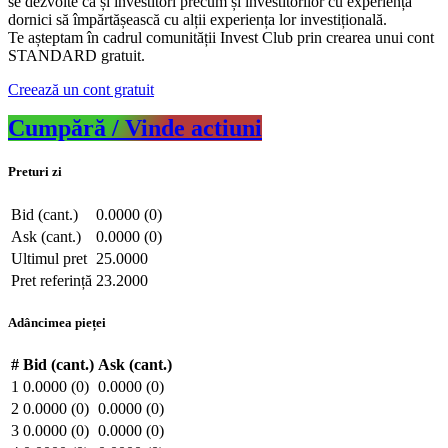
se dezvolte ca și investitori precum și investitorilor cu experiență
dornici să împărtășească cu alții experiența lor investițională.
Te așteptam în cadrul comunității Invest Club prin crearea unui cont
STANDARD gratuit.
Creează un cont gratuit
Cumpără / Vinde actiuni
Preturi zi
Bid (cant.)
0.0000 (0)
Ask (cant.)
0.0000 (0)
Ultimul pret
25.0000
Pret referință
23.2000
Adâncimea pieței
#
Bid (cant.)
Ask (cant.)
1
0.0000 (0)
0.0000 (0)
2
0.0000 (0)
0.0000 (0)
3
0.0000 (0)
0.0000 (0)