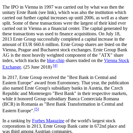
The IPO in Vienna in 1997 was carried out by what was then the
unitary Erste Bank (see link), which was also the institution which
carried out further capital increases up until 2006, as well as a share
split. Some of these transactions were the largest of their kind ever
carried out in Vienna as a financial center. The capital generated by
these transactions was used to finance acquisitions. On July 18,
2013 Erste Group successfully completed a capital increase in the
amount of EUR 660.6 million. Erste Group shares are listed on the
Vienna, Prague and Bucharest stock exchanges. Erste Group Bank
AG is the most heavily weighted component of the "ATX" share
index, which tracks the
blue-chip
shares traded on the
Vienna Stock
[4]
Exchange
. (25 June 2018)
In 2017, Erste Group received the "Best Bank in Central and
Eastern Europe" award from Euromoney. That year, the publication
also named Erste Group's subsidiary banks in Austria, the Czech
Republic and Montenegro "Best Bank" in their respective markets,
while it honored Group subsidiary Banca Comerciala Romana
(BCR) in Romania as "Best Bank Transformation in Central and
[5]
Eastern Europe".
In a ranking by
Forbes Magazine
of the world's largest stock
corporations in 2013, Erste Group Bank came in 672nd place and
was third among Austrian companies.