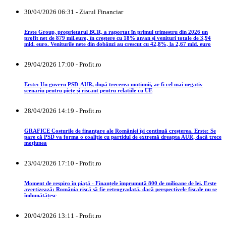
30/04/2026 06:31 - Ziarul Financiar
Erste Group, proprietarul BCR, a raportat în primul trimestru din 2026 un
profit net de 879 mil.euro, în creştere cu 18% an/an şi venituri totale de 3,94
mld. euro. Veniturile nete din dobânzi au crescut cu 42,8%, la 2,67 mld. euro
29/04/2026 17:00 - Profit.ro
Erste: Un guvern PSD-AUR, după trecerea moțiunii, ar fi cel mai negativ
scenariu pentru piețe și riscant pentru relațiile cu UE
28/04/2026 14:19 - Profit.ro
GRAFICE Costurile de finanțare ale României își continuă creșterea. Erste: Se
pare că PSD va forma o coaliție cu partidul de extremă dreapta AUR, dacă trece
moțiunea
23/04/2026 17:10 - Profit.ro
Moment de respiro în piață - Finanțele împrumută 800 de milioane de lei. Erste
avertizează: România riscă să fie retrogradată, dacă perspectivele fiscale nu se
îmbunătățesc
20/04/2026 13:11 - Profit.ro