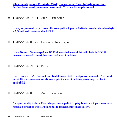
Zile cruciale pentru România. Vești proaste de la Erste: Inflația a luat foc,
dobânzile nu scad, recesiunea continuă. Ce se va întâmpla cu leul
11/05/2026 18:01 - Ziarul Financiar
Erste, acţionarul BCR: Instabilitatea politică poate întârzia sau deraia absorbţia
a 7,3 miliarde de euro din PNRR
11/05/2026 06:22 - Financial Intelligence
Erste Group: Se așteaptă ca BNR să mențină rata dobânzii cheie la 6,50%
pentru tot restul anului, în contextul crizei politice
06/05/2026 21:04 - Profit.ro
Erste avertizează: Deprecierea leului crește inflația și poate aduce dobânzi mai
mari. Piața prevede o rezolvare rapidă a crizei politice, care nu pare însă
probabilă
06/05/2026 08:09 - Ziarul Financiar
Ce spun analiştii de la Erste despre criza politică: pieţele mizează pe o rezolvare
rapidă a crizei politice. Prognoza de inflaţie, majorată la 8%
05/05/2026 17:00 - Profit.ro