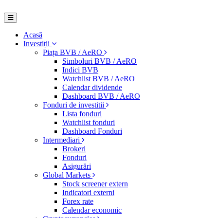
Acasă
Investiții
Piața BVB / AeRO
Simboluri BVB / AeRO
Indici BVB
Watchlist BVB / AeRO
Calendar dividende
Dashboard BVB / AeRO
Fonduri de investitii
Lista fonduri
Watchlist fonduri
Dashboard Fonduri
Intermediari
Brokeri
Fonduri
Asigurări
Global Markets
Stock screener extern
Indicatori externi
Forex rate
Calendar economic