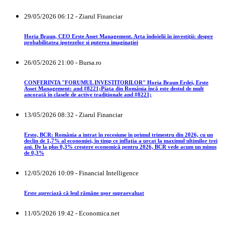
29/05/2026 06:12 - Ziarul Financiar
Horia Braun, CEO Erste Asset Management. Arta îndoielii în investiţii: despre
probabilitatea ipotezelor şi puterea imaginaţiei
26/05/2026 21:00 - Bursa.ro
CONFERINTA "FORUMUL INVESTITORILOR" Horia Braun Erdei, Erste
Asset Management: and #8221;Piaţa din România încă este destul de mult
ancorată în clasele de active tradiţionale and #8221;
13/05/2026 08:32 - Ziarul Financiar
Erste, BCR: România a intrat în recesiune în primul trimestru din 2026, cu un
declin de 1,7% al economiei, în timp ce inflaţia a urcat la maximul ultimilor trei
ani. De la plus 0,3% creştere economică pentru 2026, BCR vede acum un minus
de 0,3%
12/05/2026 10:09 - Financial Intelligence
Erste apreciază că leul rămâne ușor supraevaluat
11/05/2026 19:42 - Economica.net