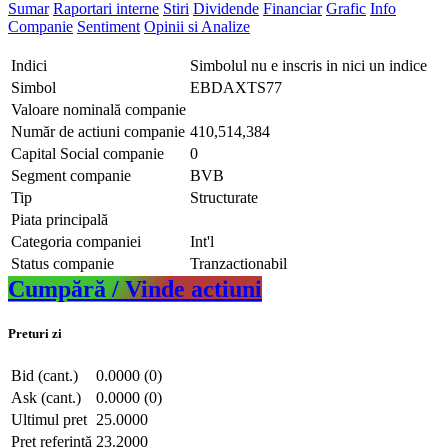
Sumar
Raportari interne
Stiri
Dividende
Financiar
Grafic
Info
Companie
Sentiment
Opinii si Analize
Indici
Simbolul nu e inscris in nici un indice
Simbol
EBDAXTS77
Valoare nominală companie
Număr de actiuni companie
410,514,384
Capital Social companie
0
Segment companie
BVB
Tip
Structurate
Piata principală
Categoria companiei
Int'l
Status companie
Tranzactionabil
Cumpără / Vinde actiuni
Preturi zi
Bid (cant.)
0.0000 (0)
Ask (cant.)
0.0000 (0)
Ultimul pret
25.0000
Pret referință
23.2000