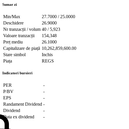
Sumar zi
Min/Max
27.7000 / 25.0000
Deschidere
26.9000
Nr tranzacții / volum
40 / 5,923
Valoare tranzacții
154,348
Preț mediu
26.1000
Capitalizare de piață
10,262,859,600.00
Stare simbol
Inchis
Piața
REGS
Indicatori bursieri
PER
-
P/BV
-
EPS
-
Randament Dividend
-
Dividend
-
Data ex dividend
-