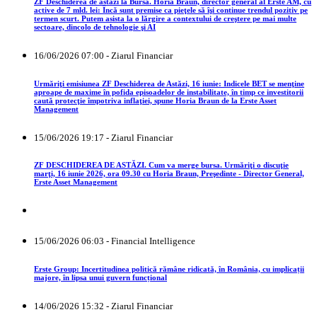
ZF Deschiderea de astăzi la Bursă. Horia Braun, director general al Erste AM, cu
active de 7 mld. lei: Încă sunt premise ca pieţele să îşi continue trendul pozitiv pe
termen scurt. Putem asista la o lărgire a contextului de creştere pe mai multe
sectoare, dincolo de tehnologie şi AI
16/06/2026 07:00 - Ziarul Financiar
Urmăriţi emisiunea ZF Deschiderea de Astăzi, 16 iunie: Indicele BET se menţine
aproape de maxime în pofida episoadelor de instabilitate, în timp ce investitorii
caută protecţie împotriva inflaţiei, spune Horia Braun de la Erste Asset
Management
15/06/2026 19:17 - Ziarul Financiar
ZF DESCHIDEREA DE ASTĂZI. Cum va merge bursa. Urmăriţi o discuţie
marţi, 16 iunie 2026, ora 09.30 cu Horia Braun, Preşedinte - Director General,
Erste Asset Management
15/06/2026 06:03 - Financial Intelligence
Erste Group: Incertitudinea politică rămâne ridicată, în România, cu implicații
majore, în lipsa unui guvern funcțional
14/06/2026 15:32 - Ziarul Financiar