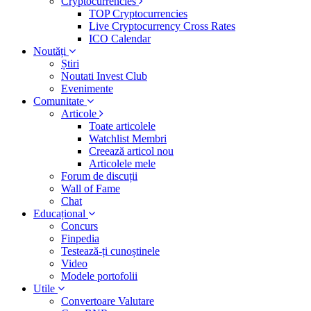
Cryptocurrencies
TOP Cryptocurrencies
Live Cryptocurrency Cross Rates
ICO Calendar
Noutăți
Știri
Noutati Invest Club
Evenimente
Comunitate
Articole
Toate articolele
Watchlist Membri
Creează articol nou
Articolele mele
Forum de discuții
Wall of Fame
Chat
Educațional
Concurs
Finpedia
Testează-ți cunoștinele
Video
Modele portofolii
Utile
Convertoare Valutare