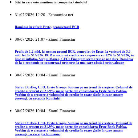
Stiri in care este mentionata compania / simbolul
31/07/2026 12:20 - Economica.net
România în cifrele Erste, proprietarul BCR
30/07/2026 21:07 - Ziarul Financiar
Profit de 1,2 mld. lei pentru grupul BCR, controlat de Erste, la venituri de 3,3
mld. lei, în S1/2026. BCR a majorat creditarea corporate cu 12% în S1/2026, în
linie cu inflaţia. Sergiu Manea, CEO: Finanţăm sectoarele ce pot duce România
de la o economie ce concurează prin preţ la una care câştigă prin valoare
30/07/2026 10:04 - Ziarul Financiar
Stefan Dorfler, CFO, Erste Group: Suntem pe un trend de creştere. Columul de
credite a crescut cu 21,9%, mare parte din consolidarea Erste Bank Polska.
Vorbim de o creştere a volumului de credite în toate ţările în care suntem
prezenţi, cu excepţia României
30/07/2026 10:04 - Ziarul Financiar
Stefan Dorfler, CFO, Erste Group: Suntem pe un trend de creştere. Volumul de
credite a crescut cu 21,9%, mare parte din consolidarea Erste Bank Polska.
Vorbim de o creştere a volumului de credite în toate ţările în care suntem
prezenţi, cu excepţia României