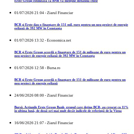
Erste Group estimează că BNR va menține dobânda-cheie
01/07/2026 21:04 - Ziarul Financiar
BCR şi Erste dau o finanţare de 151 mil. euro pentru un nou proiect de energie
eoliană de 392 MW în Constanţa
01/07/2026 13:32 - Economica.net
BCR și Erste Group acordă o finanțare de 151 de milioane de euro pentru un
nou proiect de energie eoliană de 392 MW în Constanța
01/07/2026 12:58 - Bursa.ro
BCR şi Erste Group acordă o finanţare de 151 de milioane de euro pentru un
nou proiect de energie eoliană
24/06/2026 08:00 - Ziarul Financiar
Bursă. Acţiunile Erste Group Bank, grupul care deţine BCR, au crescut cu 11%
în ultima lună, de două ori mai mult decât indicele de referinţă de la Viena
16/06/2026 21:07 - Ziarul Financiar