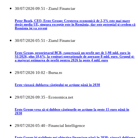
30/07/2026 09:51 - Ziarul Financiar
Peter Bosek, CEO, Erste Group: Creşterea economică de 2,3% este mai mare
deeât media UE, singura excepţie este în România, dar este potenţial şi credem că
România îşi va reveni
30/07/2026 05:51 - Ziarul Financiar
Erste Group, proprietarul BCR, raportează un profit net de 1,98 mld. euro în
S1/2026, plus 18,6%, la venituri operaţionale de aproape 8 mld. euro. Grupul şi-
a majorat estimarea de profit pentru 2026 la peste 4 mld. euro
29/07/2026 10:02 - Bursa.ro
Erste vizează dublarea câştigului pe acţiune până în 2030
29/07/2026 09:35 - Economica.net
Erste Group vrea să-şi dubleze câştigurile pe acţiune la peste 15 euro până în
2030
29/07/2026 05:40 - Financial Intelligence
Erste Group își stabilește noi obiective financiare până în 2030: vizează dublarea