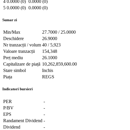
4
0.0000 (0)
0.0000 (0)
5
0.0000 (0)
0.0000 (0)
Sumar zi
Min/Max
27.7000 / 25.0000
Deschidere
26.9000
Nr tranzacții / volum
40 / 5,923
Valoare tranzacții
154,348
Preț mediu
26.1000
Capitalizare de piață
10,262,859,600.00
Stare simbol
Inchis
Piața
REGS
Indicatori bursieri
PER
-
P/BV
-
EPS
-
Randament Dividend
-
Dividend
-