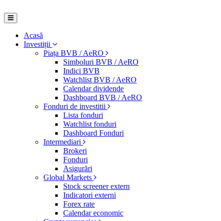
Acasă
Investiții
Piața BVB / AeRO
Simboluri BVB / AeRO
Indici BVB
Watchlist BVB / AeRO
Calendar dividende
Dashboard BVB / AeRO
Fonduri de investitii
Lista fonduri
Watchlist fonduri
Dashboard Fonduri
Intermediari
Brokeri
Fonduri
Asigurări
Global Markets
Stock screener extern
Indicatori externi
Forex rate
Calendar economic