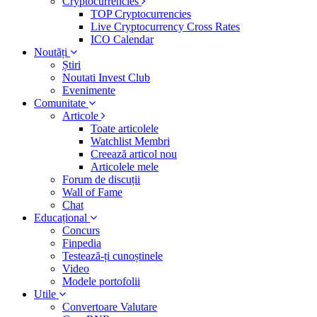
Cryptocurrencies
TOP Cryptocurrencies
Live Cryptocurrency Cross Rates
ICO Calendar
Noutăți
Știri
Noutati Invest Club
Evenimente
Comunitate
Articole
Toate articolele
Watchlist Membri
Creează articol nou
Articolele mele
Forum de discuții
Wall of Fame
Chat
Educațional
Concurs
Finpedia
Testează-ți cunoștinele
Video
Modele portofolii
Utile
Convertoare Valutare