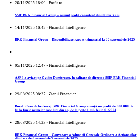
20/11/2025 18:00 - Profit.ro
SSIF BRK Financial Group – primul profit consistent din ultimii 3 ani
14/11/2025 16:42 - Financial Intelligence
BRK Financial Group – Disponibilitate raport trimestrial la 30 septembrie 2025
05/11/2025 12:47 - Financial Intelligence
ASF l-a avizat pe Ovidiu Dumitrescu, în calitate de director SSIF BRK Financial
Group
29/08/2025 08:37 - Ziarul Financiar
Bursă. Casa de brokeraj BRK Financial Group anunţă un profit de 300.000 de
lei la finele primelor şase luni din an, de la peste 1 mil. lei în S1/2024
28/08/2025 14:23 - Financial Intelligence
BRK Financial Group – Convocare a Adunării Generale Ordinare a Acționarilor
din data de 6 octombrie/7 octombrie 2025