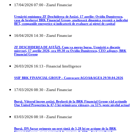
17/04/2026 07:00 - Ziarul Financiar
Urmăriţi emisiunea ZF Deschiderea de Astăzi, 17 aprilie: Ovidiu Dumitrescu,
casa de brokeraj BRK Financial Group, analizează dinamica recentă a indicelui
BET, companiile energetice şi indicatorii de evaluare ai pieţei de capital
16/04/2026 14:30 - Ziarul Financiar
ZF DESCHIDEREA DE ASTĂZI. Cum va merge bursa. Urmăriţi o discuţie
miercuri, 17 aprilie 2026, ora 09.30 cu Ovidiu Dumitrescu, CEO adjunct, BRK
Financial Group
26/03/2026 16:13 - Financial Intelligence
SSIF BRK FINANCIAL GROUP – Convocare AGOA&AGEA 29/30.04.2026
17/03/2026 08:30 - Ziarul Financiar
Bursă. Viitorul începe astăzi. Brokerii de la BRK Financial Group văd acţiunile
One United Properties la 47,3 lei primăvara viitoare, cu 55% peste nivelul actual
03/03/2026 08:18 - Ziarul Financiar
Bursă. DN Agrar primeşte un preţ ţintă de 5,28 lei pe acţiune de la BRK