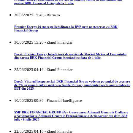
partea BRK Financial Group de la 1 iulie
30/06/2025 15:40 - Bursa.ro
Premier Energy îşi sporeşte lichiditatea la BVB prin parteneriat cu BRK
Financial Group
30/06/2025 15:20 - Ziarul Financiar
Bursă. Premier Energy beneficiază de servicii de Market Maker al Emitentului
din partea BRK Financial Group începând cu data de 1 iulie
25/06/2025 04:16 - Ziarul Financiar
Bursă. Viitorul începe astăzi. BRK Financial Group vede un potenţial de creştere
de 7% în următorul an pentru acţiunile Purcari, unul dintre performerii indicelui
BET din 2025
10/06/2025 09:30 - Financial Intelligence
SSIF BRK FINANCIAL GROUP SA – Convocarea Adunarii Generale Ordinare
a Actionarilor si Adunarii Generale Extraordinare a Actionarilor din data de 8
iulie / 9 iulie 2025
22/05/2025 04:16 - Ziarul Financiar