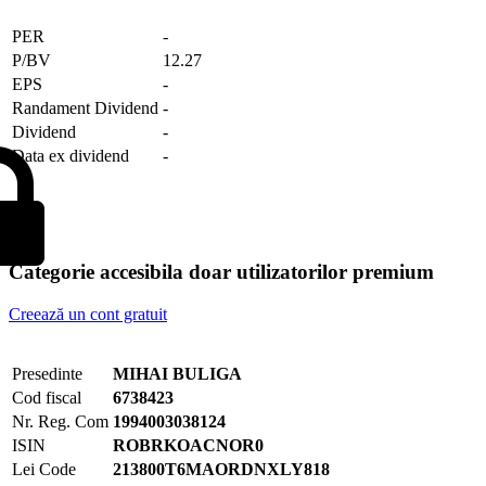
PER
-
P/BV
12.27
EPS
-
Randament Dividend
-
Dividend
-
Data ex dividend
-
Categorie accesibila doar utilizatorilor premium
Creează un cont gratuit
Presedinte
MIHAI BULIGA
Cod fiscal
6738423
Nr. Reg. Com
1994003038124
ISIN
ROBRKOACNOR0
Lei Code
213800T6MAORDNXLY818