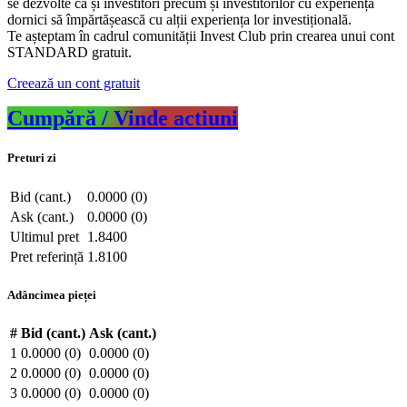
se dezvolte ca și investitori precum și investitorilor cu experiență
dornici să împărtășească cu alții experiența lor investițională.
Te așteptam în cadrul comunității Invest Club prin crearea unui cont
STANDARD gratuit.
Creează un cont gratuit
Cumpără / Vinde actiuni
Preturi zi
Bid (cant.)
0.0000 (0)
Ask (cant.)
0.0000 (0)
Ultimul pret
1.8400
Pret referință
1.8100
Adâncimea pieței
#
Bid (cant.)
Ask (cant.)
1
0.0000 (0)
0.0000 (0)
2
0.0000 (0)
0.0000 (0)
3
0.0000 (0)
0.0000 (0)