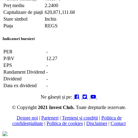
Preț mediu
2.2400
Capitalizare de piață
620,871,111.68
Stare simbol
Inchis
Piața
REGS
Indicatori bursieri
PER
-
P/BV
12.27
EPS
-
Randament Dividend
-
Dividend
-
Data ex dividend
-
Ne găsești și pe:
© Copyright
2021 Invest Club.
Toate drepturile rezervate.
Despre noi
|
Parteneri
|
Termeni și condiții
|
Politica de
confidențialitate
|
Politica de cookies
|
Disclaimer
|
Contact