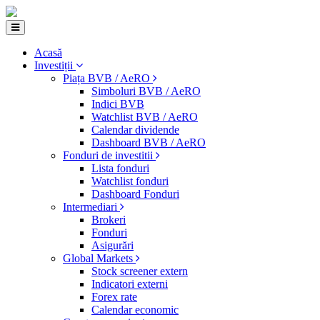
Acasă
Investiții
Piața BVB / AeRO
Simboluri BVB / AeRO
Indici BVB
Watchlist BVB / AeRO
Calendar dividende
Dashboard BVB / AeRO
Fonduri de investitii
Lista fonduri
Watchlist fonduri
Dashboard Fonduri
Intermediari
Brokeri
Fonduri
Asigurări
Global Markets
Stock screener extern
Indicatori externi
Forex rate
Calendar economic