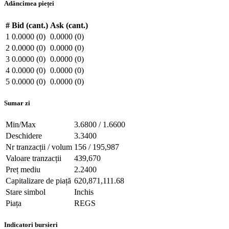
Adâncimea pieței
#
Bid (cant.)
Ask (cant.)
1
0.0000 (0)
0.0000 (0)
2
0.0000 (0)
0.0000 (0)
3
0.0000 (0)
0.0000 (0)
4
0.0000 (0)
0.0000 (0)
5
0.0000 (0)
0.0000 (0)
Sumar zi
Min/Max
3.6800 / 1.6600
Deschidere
3.3400
Nr tranzacții / volum
156 / 195,987
Valoare tranzacții
439,670
Preț mediu
2.2400
Capitalizare de piață
620,871,111.68
Stare simbol
Inchis
Piața
REGS
Indicatori bursieri