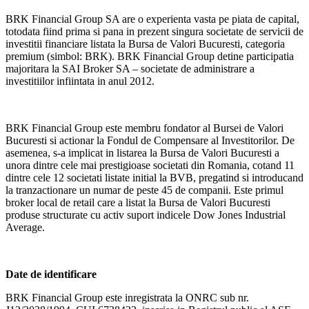
BRK Financial Group SA are o experienta vasta pe piata de capital,
totodata fiind prima si pana in prezent singura societate de servicii de
investitii financiare listata la Bursa de Valori Bucuresti, categoria
premium (simbol: BRK). BRK Financial Group detine participatia
majoritara la SAI Broker SA – societate de administrare a
investitiilor infiintata in anul 2012.
BRK Financial Group este membru fondator al Bursei de Valori
Bucuresti si actionar la Fondul de Compensare al Investitorilor. De
asemenea, s-a implicat in listarea la Bursa de Valori Bucuresti a
unora dintre cele mai prestigioase societati din Romania, cotand 11
dintre cele 12 societati listate initial la BVB, pregatind si introducand
la tranzactionare un numar de peste 45 de companii. Este primul
broker local de retail care a listat la Bursa de Valori Bucuresti
produse structurate cu activ suport indicele Dow Jones Industrial
Average.
Date de identificare
BRK Financial Group este inregistrata la ONRC sub nr.