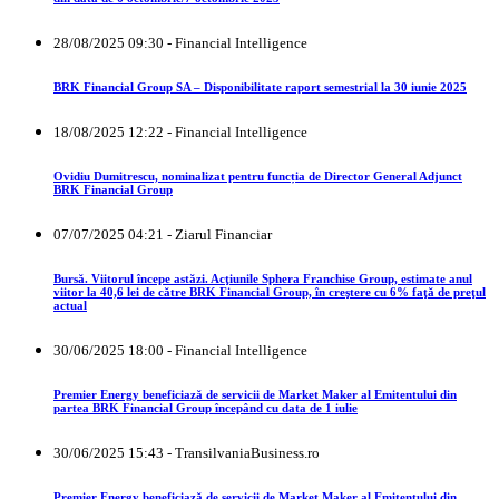
28/08/2025 09:30 - Financial Intelligence
BRK Financial Group SA – Disponibilitate raport semestrial la 30 iunie 2025
18/08/2025 12:22 - Financial Intelligence
Ovidiu Dumitrescu, nominalizat pentru funcția de Director General Adjunct
BRK Financial Group
07/07/2025 04:21 - Ziarul Financiar
Bursă. Viitorul începe astăzi. Acţiunile Sphera Franchise Group, estimate anul
viitor la 40,6 lei de către BRK Financial Group, în creştere cu 6% faţă de preţul
actual
30/06/2025 18:00 - Financial Intelligence
Premier Energy beneficiază de servicii de Market Maker al Emitentului din
partea BRK Financial Group începând cu data de 1 iulie
30/06/2025 15:43 - TransilvaniaBusiness.ro
Premier Energy beneficiază de servicii de Market Maker al Emitentului din