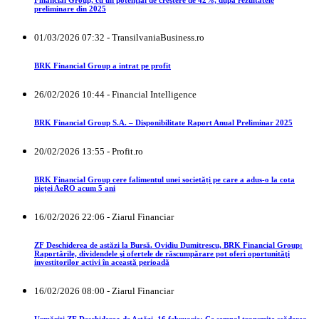
Financial Group, cu un potenţial de creştere de 42%, după rezultatele
preliminare din 2025
01/03/2026 07:32 - TransilvaniaBusiness.ro
BRK Financial Group a intrat pe profit
26/02/2026 10:44 - Financial Intelligence
BRK Financial Group S.A. – Disponibilitate Raport Anual Preliminar 2025
20/02/2026 13:55 - Profit.ro
BRK Financial Group cere falimentul unei societăți pe care a adus-o la cota
pieței AeRO acum 5 ani
16/02/2026 22:06 - Ziarul Financiar
ZF Deschiderea de astăzi la Bursă. Ovidiu Dumitrescu, BRK Financial Group:
Raportările, dividendele şi ofertele de răscumpărare pot oferi oportunităţi
investitorilor activi în această perioadă
16/02/2026 08:00 - Ziarul Financiar
Urmăriţi ZF Deschiderea de Astăzi, 16 februarie: Ce semnal transmite scăderea