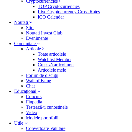
Cryptocurrencies
TOP Cryptocurrencies
Live Cryptocurrency Cross Rates
ICO Calendar
Noutăți
Știri
Noutati Invest Club
Evenimente
Comunitate
Articole
Toate articolele
Watchlist Membri
Creează articol nou
Articolele mele
Forum de discuții
Wall of Fame
Chat
Educațional
Concurs
Finpedia
Testează-ți cunoștinele
Video
Modele portofolii
Utile
Convertoare Valutare