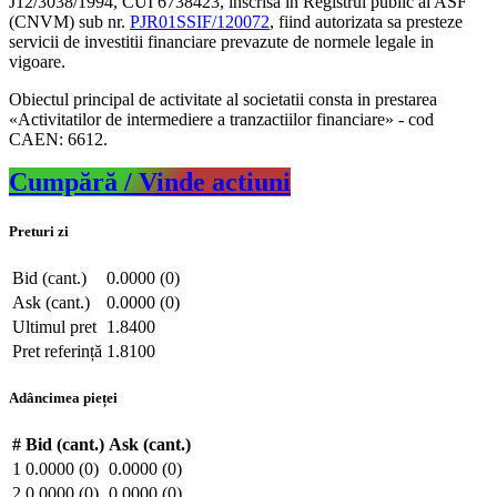
J12/3038/1994, CUI 6738423, inscrisa in Registrul public al ASF
(CNVM) sub nr.
PJR01SSIF/120072
, fiind autorizata sa presteze
servicii de investitii financiare prevazute de normele legale in
vigoare.
Obiectul principal de activitate al societatii consta in prestarea
«Activitatilor de intermediere a tranzactiilor financiare» - cod
CAEN: 6612.
Cumpără / Vinde actiuni
Preturi zi
Bid (cant.)
0.0000 (0)
Ask (cant.)
0.0000 (0)
Ultimul pret
1.8400
Pret referință
1.8100
Adâncimea pieței
#
Bid (cant.)
Ask (cant.)
1
0.0000 (0)
0.0000 (0)
2
0.0000 (0)
0.0000 (0)