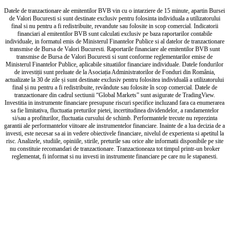
Datele de tranzactionare ale emitentilor BVB vin cu o intarziere de 15 minute, apartin Bursei
de Valori Bucuresti si sunt destinate exclusiv pentru folosinta individuala a utilizatorului
final si nu pentru a fi redistribuite, revandute sau folosite in scop comercial. Indicatorii
financiari al emitentilor BVB sunt calculati exclusiv pe baza raportarilor contabile
individuale, in formatul emis de Ministerul Finantelor Publice si al datelor de tranzactionare
transmise de Bursa de Valori Bucuresti. Raportarile financiare ale emitentilor BVB sunt
transmise de Bursa de Valori Bucuresti si sunt conforme reglementarilor emise de
Ministerul Finantelor Publice, aplicabile situatiilor financiare individuale. Datele fondurilor
de investiții sunt preluate de la Asociația Administratorilor de Fonduri din România,
actualizate la 30 de zile și sunt destinate exclusiv pentru folositea individuală a utilizatorului
final și nu pentru a fi redistribuite, revândute sau folosite în scop comercial. Datele de
tranzactionare din cadrul sectiunii “Global Markets” sunt asigurate de TradingView.
Investitia in instrumente financiare presupune riscuri specifice incluzand fara ca enumerarea
sa fie limitativa, fluctuatia preturilor pietei, incertitudinea dividendelor, a randamentelor
si/sau a profiturilor, fluctuatia cursului de schimb. Performantele trecute nu reprezinta
garantii ale performantelor viitoare ale instrumentelor financiare. Inainte de a lua decizia de a
investi, este necesar sa ai in vedere obiectivele financiare, nivelul de experienta si apetitul la
risc. Analizele, studiile, opiniile, stirile, preturile sau orice alte informatii disponibile pe site
nu constituie recomandari de tranzactionare. Tranzactioneaza tot timpul printr-un broker
reglementat, fi informat si nu investi in instrumente financiare pe care nu le stapanesti.