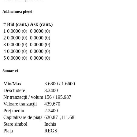
Adâncimea pieței
#
Bid (cant.)
Ask (cant.)
1
0.0000 (0)
0.0000 (0)
2
0.0000 (0)
0.0000 (0)
3
0.0000 (0)
0.0000 (0)
4
0.0000 (0)
0.0000 (0)
5
0.0000 (0)
0.0000 (0)
Sumar zi
Min/Max
3.6800 / 1.6600
Deschidere
3.3400
Nr tranzacții / volum
156 / 195,987
Valoare tranzacții
439,670
Preț mediu
2.2400
Capitalizare de piață
620,871,111.68
Stare simbol
Inchis
Piața
REGS