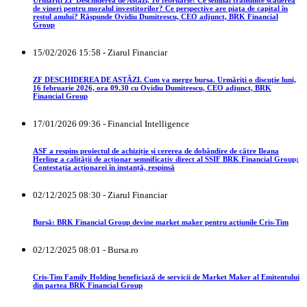
de vineri pentru moralul investitorilor? Ce perspective are piaţa de capital în
restul anului? Răspunde Ovidiu Dumitrescu, CEO adjunct, BRK Financial
Group
15/02/2026 15:58 - Ziarul Financiar
ZF DESCHIDEREA DE ASTĂZI. Cum va merge bursa. Urmăriţi o discuţie luni,
16 februarie 2026, ora 09.30 cu Ovidiu Dumitrescu, CEO adjunct, BRK
Financial Group
17/01/2026 09:36 - Financial Intelligence
ASF a respins proiectul de achiziție și cererea de dobândire de către Ileana
Herling a calității de acționar semnificativ direct al SSIF BRK Financial Group;
Contestația acționarei în instanță, respinsă
02/12/2025 08:30 - Ziarul Financiar
Bursă: BRK Financial Group devine market maker pentru acţiunile Cris-Tim
02/12/2025 08:01 - Bursa.ro
Cris-Tim Family Holding beneficiază de servicii de Market Maker al Emitentului
din partea BRK Financial Group