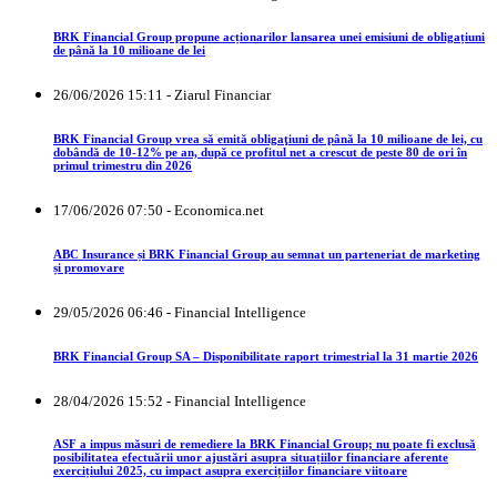
BRK Financial Group propune acționarilor lansarea unei emisiuni de obligațiuni
de până la 10 milioane de lei
26/06/2026 15:11 - Ziarul Financiar
BRK Financial Group vrea să emită obligaţiuni de până la 10 milioane de lei, cu
dobândă de 10-12% pe an, după ce profitul net a crescut de peste 80 de ori în
primul trimestru din 2026
17/06/2026 07:50 - Economica.net
ABC Insurance și BRK Financial Group au semnat un parteneriat de marketing
și promovare
29/05/2026 06:46 - Financial Intelligence
BRK Financial Group SA – Disponibilitate raport trimestrial la 31 martie 2026
28/04/2026 15:52 - Financial Intelligence
ASF a impus măsuri de remediere la BRK Financial Group; nu poate fi exclusă
posibilitatea efectuării unor ajustări asupra situațiilor financiare aferente
exercițiului 2025, cu impact asupra exercițiilor financiare viitoare