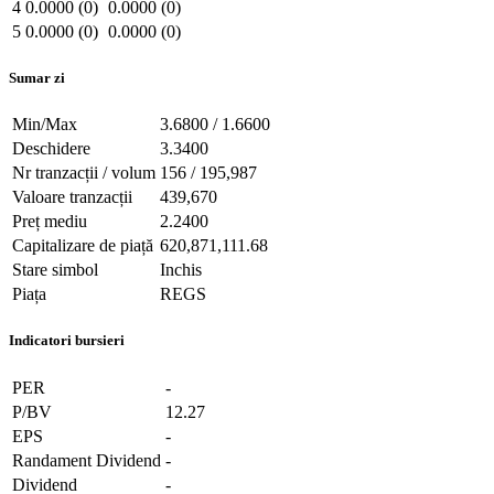
4
0.0000 (0)
0.0000 (0)
5
0.0000 (0)
0.0000 (0)
Sumar zi
Min/Max
3.6800 / 1.6600
Deschidere
3.3400
Nr tranzacții / volum
156 / 195,987
Valoare tranzacții
439,670
Preț mediu
2.2400
Capitalizare de piață
620,871,111.68
Stare simbol
Inchis
Piața
REGS
Indicatori bursieri
PER
-
P/BV
12.27
EPS
-
Randament Dividend
-
Dividend
-