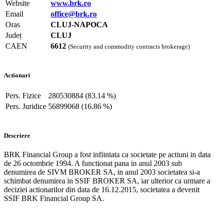
Website
www.brk.ro
Email
office@brk.ro
Oras
CLUJ-NAPOCA
Județ
CLUJ
CAEN
6612
(Security and commodity contracts brokerage)
Actionari
Pers. Fizice
280530884 (83.14 %)
Pers. Juridice
56899068 (16.86 %)
Descriere
BRK Financial Group a fost infiintata ca societate pe actiuni in data
de 26 octombrie 1994. A functionat pana in anul 2003 sub
denumirea de SIVM BROKER SA, in anul 2003 societatea si-a
schimbat denumirea in SSIF BROKER SA, iar ulterior ca urmare a
deciziei actionarilor din data de 16.12.2015, societatea a devenit
SSIF BRK Financial Group SA.