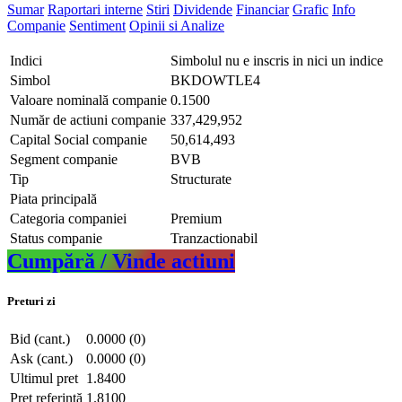
Sumar
Raportari interne
Stiri
Dividende
Financiar
Grafic
Info
Companie
Sentiment
Opinii si Analize
Indici
Simbolul nu e inscris in nici un indice
Simbol
BKDOWTLE4
Valoare nominală companie
0.1500
Număr de actiuni companie
337,429,952
Capital Social companie
50,614,493
Segment companie
BVB
Tip
Structurate
Piata principală
Categoria companiei
Premium
Status companie
Tranzactionabil
Cumpără / Vinde actiuni
Preturi zi
Bid (cant.)
0.0000 (0)
Ask (cant.)
0.0000 (0)
Ultimul pret
1.8400
Pret referință
1.8100