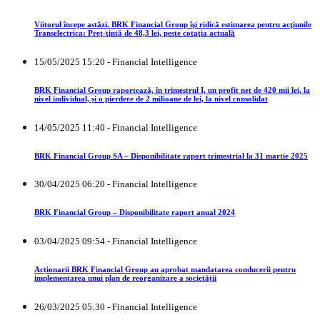
Viitorul începe astăzi. BRK Financial Group îşi ridică estimarea pentru acţiunile
Transelectrica: Preţ-ţintă de 48,3 lei, peste cotaţia actuală
15/05/2025 15:20 - Financial Intelligence
BRK Financial Group raportează, în trimestrul I, un profit net de 420 mii lei, la
nivel individual, și o pierdere de 2 milioane de lei, la nivel consolidat
14/05/2025 11:40 - Financial Intelligence
BRK Financial Group SA – Disponibilitate raport trimestrial la 31 martie 2025
30/04/2025 06:20 - Financial Intelligence
BRK Financial Group – Disponibilitate raport anual 2024
03/04/2025 09:54 - Financial Intelligence
Acționarii BRK Financial Group au aprobat mandatarea conducerii pentru
implementarea unui plan de reorganizare a societății
26/03/2025 05:30 - Financial Intelligence