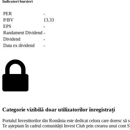
Indicatori bursieri
PER
-
P/BV
13.33
EPS
-
Randament Dividend
-
Dividend
-
Data ex dividend
-
Categorie vizibilă doar utilizatorilor înregistrați
Portalul Investitorilor din România este dedicat celora care doresc să se
Te așteptam în cadrul comunității Invest Club prin crearea unui co