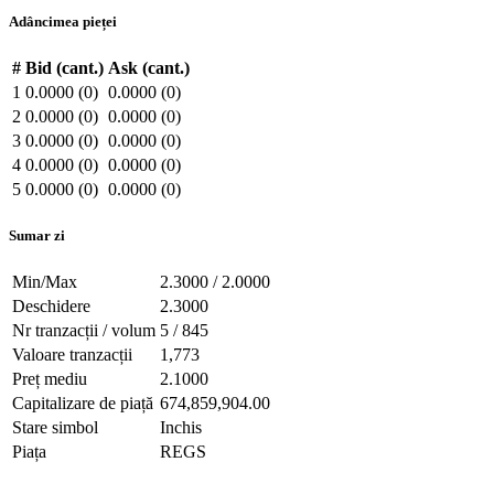
Adâncimea pieței
#
Bid (cant.)
Ask (cant.)
1
0.0000 (0)
0.0000 (0)
2
0.0000 (0)
0.0000 (0)
3
0.0000 (0)
0.0000 (0)
4
0.0000 (0)
0.0000 (0)
5
0.0000 (0)
0.0000 (0)
Sumar zi
Min/Max
2.3000 / 2.0000
Deschidere
2.3000
Nr tranzacții / volum
5 / 845
Valoare tranzacții
1,773
Preț mediu
2.1000
Capitalizare de piață
674,859,904.00
Stare simbol
Inchis
Piața
REGS