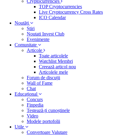
Cryptocurrencies
TOP Cryptocurrencies
Live Cryptocurrency Cross Rates
ICO Calendar
Noutăți
Știri
Noutati Invest Club
Evenimente
Comunitate
Articole
Toate articolele
Watchlist Membri
Creează articol nou
Articolele mele
Forum de discuții
Wall of Fame
Chat
Educațional
Concurs
Finpedia
Testează-ți cunoștinele
Video
Modele portofolii
Utile
Convertoare Valutare