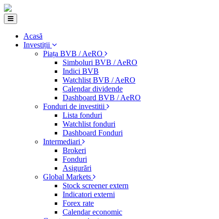
Acasă
Investiții
Piața BVB / AeRO
Simboluri BVB / AeRO
Indici BVB
Watchlist BVB / AeRO
Calendar dividende
Dashboard BVB / AeRO
Fonduri de investitii
Lista fonduri
Watchlist fonduri
Dashboard Fonduri
Intermediari
Brokeri
Fonduri
Asigurări
Global Markets
Stock screener extern
Indicatori externi
Forex rate
Calendar economic