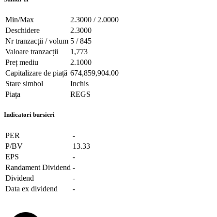
Min/Max
2.3000 / 2.0000
Deschidere
2.3000
Nr tranzacții / volum
5 / 845
Valoare tranzacții
1,773
Preț mediu
2.1000
Capitalizare de piață
674,859,904.00
Stare simbol
Inchis
Piața
REGS
Indicatori bursieri
PER
-
P/BV
13.33
EPS
-
Randament Dividend
-
Dividend
-
Data ex dividend
-