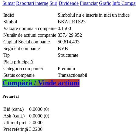
Sumar
Raportari interne
Stiri
Dividende
Financiar
Grafic
Info Compa
Indici
Simbolul nu e inscris in nici un indice
Simbol
BKAURTS23
Valoare nominală companie
0.1500
Număr de actiuni companie
337,429,952
Capital Social companie
50,614,493
Segment companie
BVB
Tip
Structurate
Piata principală
Categoria companiei
Premium
Status companie
Tranzactionabil
Cumpără / Vinde actiuni
Preturi zi
Bid (cant.)
0.0000 (0)
Ask (cant.)
0.0000 (0)
Ultimul pret
2.0000
Pret referință
3.2200