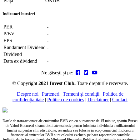
Piața
ORDB
Indicatori bursieri
PER
-
P/BV
-
EPS
-
Randament Dividend
-
Dividend
-
Data ex dividend
-
Ne găsești și pe:
© Copyright
2021 Invest Club.
Toate drepturile rezervate.
Despre noi
|
Parteneri
|
Termeni și condiții
|
Politica de
confidențialitate
|
Politica de cookies
|
Disclaimer
|
Contact
Datele de tranzactionare ale emitentilor BVB vin cu o intarziere de 15 minute, apartin Bursei
de Valori Bucuresti si sunt destinate exclusiv pentru folosinta individuala a utilizatorului
final si nu pentru a fi redistribuite, revandute sau folosite in scop comercial. Indicatorii
financiari al emitentilor BVB sunt calculati exclusiv pe baza raportarilor contabile
individuale, in formatul emis de Ministerul Finantelor Publice si al datelor de tranzactionare