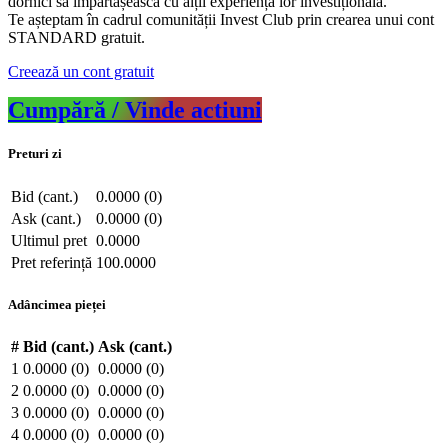
dornici să împărtășească cu alții experiența lor investițională.
Te așteptam în cadrul comunității Invest Club prin crearea unui cont
STANDARD gratuit.
Creează un cont gratuit
Cumpără / Vinde actiuni
Preturi zi
Bid (cant.)
0.0000 (0)
Ask (cant.)
0.0000 (0)
Ultimul pret
0.0000
Pret referință
100.0000
Adâncimea pieței
#
Bid (cant.)
Ask (cant.)
1
0.0000 (0)
0.0000 (0)
2
0.0000 (0)
0.0000 (0)
3
0.0000 (0)
0.0000 (0)
4
0.0000 (0)
0.0000 (0)