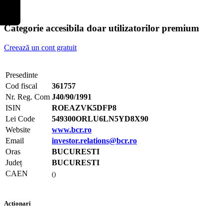
Categorie accesibila doar utilizatorilor premium
Creează un cont gratuit
Presedinte
Cod fiscal
361757
Nr. Reg. Com
J40/90/1991
ISIN
ROEAZVK5DFP8
Lei Code
549300ORLU6LN5YD8X90
Website
www.bcr.ro
Email
investor.relations@bcr.ro
Oras
BUCURESTI
Județ
BUCURESTI
CAEN
()
Actionari