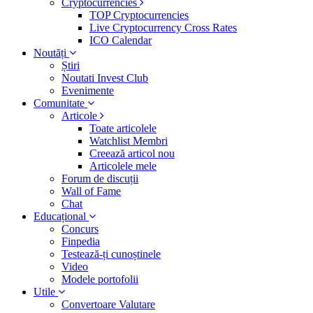
Cryptocurrencies
TOP Cryptocurrencies
Live Cryptocurrency Cross Rates
ICO Calendar
Noutăți
Știri
Noutati Invest Club
Evenimente
Comunitate
Articole
Toate articolele
Watchlist Membri
Creează articol nou
Articolele mele
Forum de discuții
Wall of Fame
Chat
Educațional
Concurs
Finpedia
Testează-ți cunoștinele
Video
Modele portofolii
Utile
Convertoare Valutare