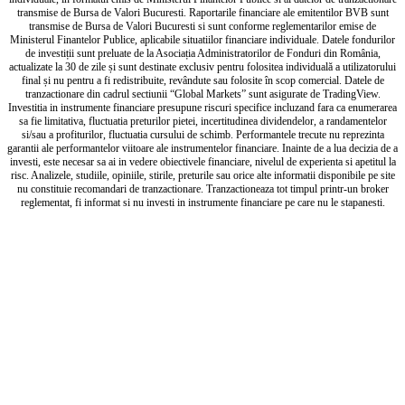
transmise de Bursa de Valori Bucuresti. Raportarile financiare ale emitentilor BVB sunt
transmise de Bursa de Valori Bucuresti si sunt conforme reglementarilor emise de
Ministerul Finantelor Publice, aplicabile situatiilor financiare individuale. Datele fondurilor
de investiții sunt preluate de la Asociația Administratorilor de Fonduri din România,
actualizate la 30 de zile și sunt destinate exclusiv pentru folositea individuală a utilizatorului
final și nu pentru a fi redistribuite, revândute sau folosite în scop comercial. Datele de
tranzactionare din cadrul sectiunii “Global Markets” sunt asigurate de TradingView.
Investitia in instrumente financiare presupune riscuri specifice incluzand fara ca enumerarea
sa fie limitativa, fluctuatia preturilor pietei, incertitudinea dividendelor, a randamentelor
si/sau a profiturilor, fluctuatia cursului de schimb. Performantele trecute nu reprezinta
garantii ale performantelor viitoare ale instrumentelor financiare. Inainte de a lua decizia de a
investi, este necesar sa ai in vedere obiectivele financiare, nivelul de experienta si apetitul la
risc. Analizele, studiile, opiniile, stirile, preturile sau orice alte informatii disponibile pe site
nu constituie recomandari de tranzactionare. Tranzactioneaza tot timpul printr-un broker
reglementat, fi informat si nu investi in instrumente financiare pe care nu le stapanesti.