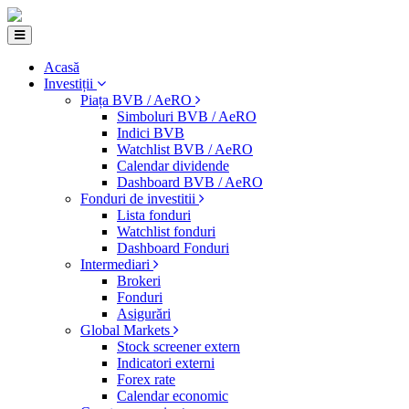
Acasă
Investiții
Piața BVB / AeRO
Simboluri BVB / AeRO
Indici BVB
Watchlist BVB / AeRO
Calendar dividende
Dashboard BVB / AeRO
Fonduri de investitii
Lista fonduri
Watchlist fonduri
Dashboard Fonduri
Intermediari
Brokeri
Fonduri
Asigurări
Global Markets
Stock screener extern
Indicatori externi
Forex rate
Calendar economic