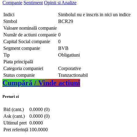
Companie
Sentiment
Opinii si Analize
Indici
Simbolul nu e inscris in nici un indice
Simbol
BCR29
Valoare nominală companie
Număr de actiuni companie
0
Capital Social companie
0
Segment companie
BVB
Tip
Obligatiuni
Piata principală
Categoria companiei
Corporative
Status companie
Tranzactionabil
Cumpără / Vinde actiuni
Preturi zi
Bid (cant.)
0.0000 (0)
Ask (cant.)
0.0000 (0)
Ultimul pret
0.0000
Pret referință
100.0000