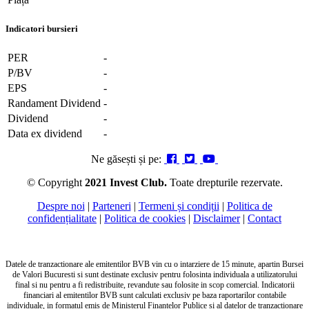
Indicatori bursieri
PER
-
P/BV
-
EPS
-
Randament Dividend
-
Dividend
-
Data ex dividend
-
Ne găsești și pe:
© Copyright
2021 Invest Club.
Toate drepturile rezervate.
Despre noi
|
Parteneri
|
Termeni și condiții
|
Politica de
confidențialitate
|
Politica de cookies
|
Disclaimer
|
Contact
Datele de tranzactionare ale emitentilor BVB vin cu o intarziere de 15 minute, apartin Bursei
de Valori Bucuresti si sunt destinate exclusiv pentru folosinta individuala a utilizatorului
final si nu pentru a fi redistribuite, revandute sau folosite in scop comercial. Indicatorii
financiari al emitentilor BVB sunt calculati exclusiv pe baza raportarilor contabile
individuale, in formatul emis de Ministerul Finantelor Publice si al datelor de tranzactionare