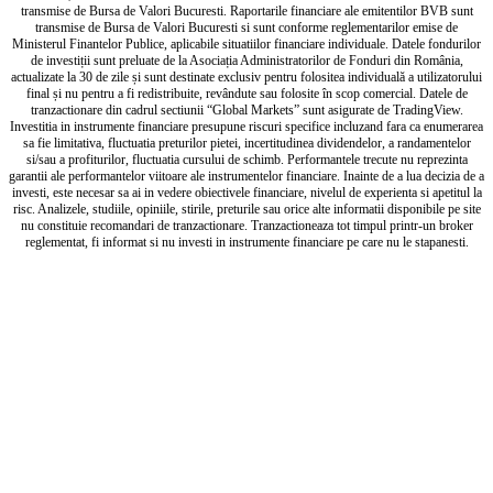
transmise de Bursa de Valori Bucuresti. Raportarile financiare ale emitentilor BVB sunt
transmise de Bursa de Valori Bucuresti si sunt conforme reglementarilor emise de
Ministerul Finantelor Publice, aplicabile situatiilor financiare individuale. Datele fondurilor
de investiții sunt preluate de la Asociația Administratorilor de Fonduri din România,
actualizate la 30 de zile și sunt destinate exclusiv pentru folositea individuală a utilizatorului
final și nu pentru a fi redistribuite, revândute sau folosite în scop comercial. Datele de
tranzactionare din cadrul sectiunii “Global Markets” sunt asigurate de TradingView.
Investitia in instrumente financiare presupune riscuri specifice incluzand fara ca enumerarea
sa fie limitativa, fluctuatia preturilor pietei, incertitudinea dividendelor, a randamentelor
si/sau a profiturilor, fluctuatia cursului de schimb. Performantele trecute nu reprezinta
garantii ale performantelor viitoare ale instrumentelor financiare. Inainte de a lua decizia de a
investi, este necesar sa ai in vedere obiectivele financiare, nivelul de experienta si apetitul la
risc. Analizele, studiile, opiniile, stirile, preturile sau orice alte informatii disponibile pe site
nu constituie recomandari de tranzactionare. Tranzactioneaza tot timpul printr-un broker
reglementat, fi informat si nu investi in instrumente financiare pe care nu le stapanesti.