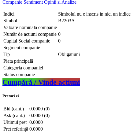
Companie
Sentiment
Opinii si Analize
Indici
Simbolul nu e inscris in nici un indice
Simbol
B2203A
Valoare nominală companie
Număr de actiuni companie
0
Capital Social companie
0
Segment companie
Tip
Obligatiuni
Piata principală
Categoria companiei
Status companie
Cumpără / Vinde actiuni
Preturi zi
Bid (cant.)
0.0000 (0)
Ask (cant.)
0.0000 (0)
Ultimul pret
0.0000
Pret referință
0.0000