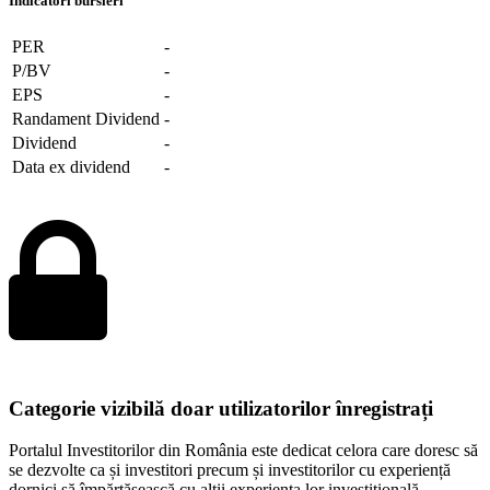
Indicatori bursieri
PER
-
P/BV
-
EPS
-
Randament Dividend
-
Dividend
-
Data ex dividend
-
Categorie vizibilă doar utilizatorilor înregistrați
Portalul Investitorilor din România este dedicat celora care doresc să
se dezvolte ca și investitori precum și investitorilor cu experiență
dornici să împărtășească cu alții experiența lor investițională.