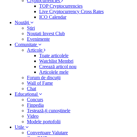
Cryptocurrencies
TOP Cryptocurrencies
Live Cryptocurrency Cross Rates
ICO Calendar
Noutăți
Știri
Noutati Invest Club
Evenimente
Comunitate
Articole
Toate articolele
Watchlist Membri
Creează articol nou
Articolele mele
Forum de discuții
Wall of Fame
Chat
Educațional
Concurs
Finpedia
Testează-ți cunoștinele
Video
Modele portofolii
Utile
Convertoare Valutare