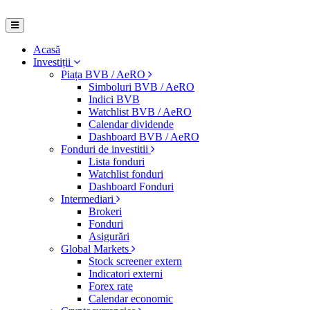
Acasă
Investiții
Piața BVB / AeRO
Simboluri BVB / AeRO
Indici BVB
Watchlist BVB / AeRO
Calendar dividende
Dashboard BVB / AeRO
Fonduri de investitii
Lista fonduri
Watchlist fonduri
Dashboard Fonduri
Intermediari
Brokeri
Fonduri
Asigurări
Global Markets
Stock screener extern
Indicatori externi
Forex rate
Calendar economic