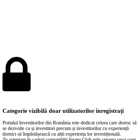
Categorie vizibilă doar utilizatorilor înregistrați
Portalul Investitorilor din România este dedicat celora care doresc să
se dezvolte ca și investitori precum și investitorilor cu experiență
dornici să împărtășească cu alții experiența lor investițională.
Te așteptam în cadrul comunității Invest Club prin crearea unui cont