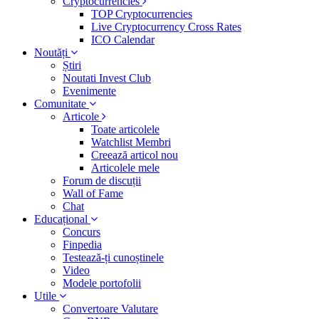
Cryptocurrencies
TOP Cryptocurrencies
Live Cryptocurrency Cross Rates
ICO Calendar
Noutăți
Știri
Noutati Invest Club
Evenimente
Comunitate
Articole
Toate articolele
Watchlist Membri
Creează articol nou
Articolele mele
Forum de discuții
Wall of Fame
Chat
Educațional
Concurs
Finpedia
Testează-ți cunoștinele
Video
Modele portofolii
Utile
Convertoare Valutare