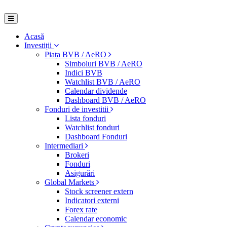
Acasă
Investiții
Piața BVB / AeRO
Simboluri BVB / AeRO
Indici BVB
Watchlist BVB / AeRO
Calendar dividende
Dashboard BVB / AeRO
Fonduri de investitii
Lista fonduri
Watchlist fonduri
Dashboard Fonduri
Intermediari
Brokeri
Fonduri
Asigurări
Global Markets
Stock screener extern
Indicatori externi
Forex rate
Calendar economic