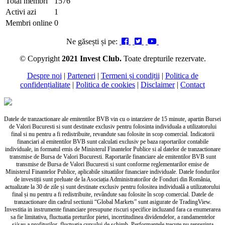
Total membri
1576
Activi azi
1
Membri online
0
Ne găsești și pe:
© Copyright
2021 Invest Club.
Toate drepturile rezervate.
Despre noi
|
Parteneri
|
Termeni și condiții
|
Politica de
confidențialitate
|
Politica de cookies
|
Disclaimer
|
Contact
Datele de tranzactionare ale emitentilor BVB vin cu o intarziere de 15 minute, apartin Bursei
de Valori Bucuresti si sunt destinate exclusiv pentru folosinta individuala a utilizatorului
final si nu pentru a fi redistribuite, revandute sau folosite in scop comercial. Indicatorii
financiari al emitentilor BVB sunt calculati exclusiv pe baza raportarilor contabile
individuale, in formatul emis de Ministerul Finantelor Publice si al datelor de tranzactionare
transmise de Bursa de Valori Bucuresti. Raportarile financiare ale emitentilor BVB sunt
transmise de Bursa de Valori Bucuresti si sunt conforme reglementarilor emise de
Ministerul Finantelor Publice, aplicabile situatiilor financiare individuale. Datele fondurilor
de investiții sunt preluate de la Asociația Administratorilor de Fonduri din România,
actualizate la 30 de zile și sunt destinate exclusiv pentru folositea individuală a utilizatorului
final și nu pentru a fi redistribuite, revândute sau folosite în scop comercial. Datele de
tranzactionare din cadrul sectiunii “Global Markets” sunt asigurate de TradingView.
Investitia in instrumente financiare presupune riscuri specifice incluzand fara ca enumerarea
sa fie limitativa, fluctuatia preturilor pietei, incertitudinea dividendelor, a randamentelor
si/sau a profiturilor, fluctuatia cursului de schimb. Performantele trecute nu reprezinta