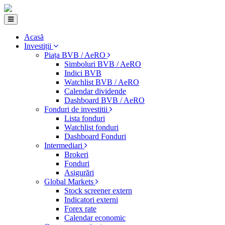
Acasă
Investiții
Piața BVB / AeRO
Simboluri BVB / AeRO
Indici BVB
Watchlist BVB / AeRO
Calendar dividende
Dashboard BVB / AeRO
Fonduri de investitii
Lista fonduri
Watchlist fonduri
Dashboard Fonduri
Intermediari
Brokeri
Fonduri
Asigurări
Global Markets
Stock screener extern
Indicatori externi
Forex rate
Calendar economic