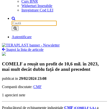
Curs BNR
Widgeturi Inserabile
Inregistrare Cod LEI
Autentificare
Inapoi la lista de articole
COMELF a reușit un profit de 10,6 mil. în 2023,
mai mult decât dublu față de anul precedent
publicat in
29/02/2024 23:08
Companii discutate:
CMF
1 aprecieri nete
Producătorul de echipamente industriale
CMF
a
(COMELF S.A.)