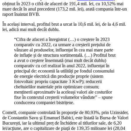
obținut în 2023 o cifră de afaceri de 191,4 mil. lei, cu 10,52% mai
mare decât în anul precedent (173,2 mil. lei), arată compania într-un
raport înaintat BVB.
În același interval, profitul brut a urcat la 10,6 mil. lei, de la 4,6 mil.
lei, adică mai mult decât dublu.
“Cifra de afaceri a înregistrat (…) o creștere în 2023
comparativ cu 2022, ca urmare a creșterii prețului de
vânzare al produselor, influențat în cea mai mare parte
de inflație și de structura sortimentală. (…) Profitul brut
a avut o creștere însemnată (mai mult decât dublu)
comparativ cu cel realizat în anul 2022, influențat în
principal de: economii la utilități pe fondul consumului
de energie electrică din producție proprie (sistem
fotovoltaic propriu capacitate 3 KwP); reducerii
cheltuielilor materiale prin optimizare consum;
menținerii aproximativ la aceleași valori ale costurilor
fixe în contextul creșterii volumelor vândute” – spune
conducerea companiei bistrițene.
Comelf, companie controlată în proporție de 80,93%, prin Uzinsider,
de Constantin Savu și Emanuel Babici, este listată la Bursa de Valori
București, iar la ultimul preț de închidere al titlurilor sale, de 6,20
lei/acțiune, are o capitalizare de piață de 139,35 milioane lei (28,04