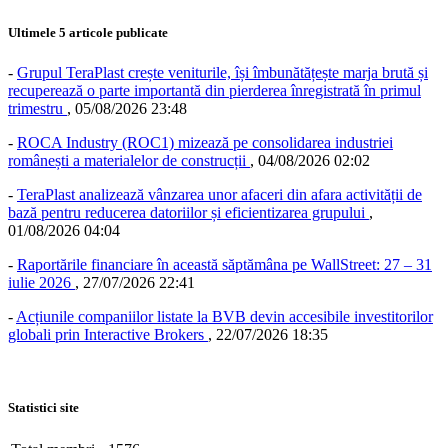
Ultimele 5 articole publicate
-
Grupul TeraPlast crește veniturile, își îmbunătățește marja brută și
recuperează o parte importantă din pierderea înregistrată în primul
trimestru
,
05/08/2026 23:48
-
ROCA Industry (ROC1) mizează pe consolidarea industriei
românești a materialelor de construcții
,
04/08/2026 02:02
-
TeraPlast analizează vânzarea unor afaceri din afara activității de
bază pentru reducerea datoriilor și eficientizarea grupului
,
01/08/2026 04:04
-
Raportările financiare în această săptămâna pe WallStreet: 27 – 31
iulie 2026
,
27/07/2026 22:41
-
Acțiunile companiilor listate la BVB devin accesibile investitorilor
globali prin Interactive Brokers
,
22/07/2026 18:35
Statistici site