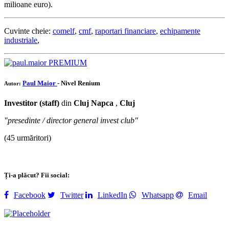
milioane euro).
Cuvinte cheie:
comelf
,
cmf
,
raportari financiare
,
echipamente
industriale
,
PREMIUM
Paul Maior
- Nivel Renium
Autor:
Investitor (staff)
din
Cluj Napca
,
Cluj
"presedinte / director general invest club"
(45 urmăritori)
Ți-a plăcut? Fii social:
Facebook
Twitter
LinkedIn
Whatsapp
Email