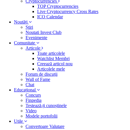
Cryptocurrencies
TOP Cryptocurrencies
Live Cryptocurrency Cross Rates
ICO Calendar
Noutăți
Știri
Noutati Invest Club
Evenimente
Comunitate
Articole
Toate articolele
Watchlist Membri
Creează articol nou
Articolele mele
Forum de discuții
Wall of Fame
Chat
Educațional
Concurs
Finpedia
Testează-ți cunoștinele
Video
Modele portofolii
Utile
Convertoare Valutare