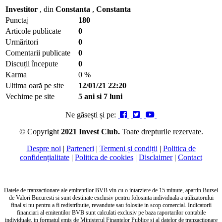
Investitor
, din
Constanta
,
Constanta
Punctaj
180
Articole publicate
0
Urmăritori
0
Comentarii publicate
0
Discuții începute
0
Karma
0 %
Ultima oară pe site
12/01/21 22:20
Vechime pe site
5 ani si 7 luni
Ne găsești și pe:
© Copyright
2021 Invest Club.
Toate drepturile rezervate.
Despre noi
|
Parteneri
|
Termeni și condiții
|
Politica de
confidențialitate
|
Politica de cookies
|
Disclaimer
|
Contact
Datele de tranzactionare ale emitentilor BVB vin cu o intarziere de 15 minute, apartin Bursei
de Valori Bucuresti si sunt destinate exclusiv pentru folosinta individuala a utilizatorului
final si nu pentru a fi redistribuite, revandute sau folosite in scop comercial. Indicatorii
financiari al emitentilor BVB sunt calculati exclusiv pe baza raportarilor contabile
individuale, in formatul emis de Ministerul Finantelor Publice si al datelor de tranzactionare