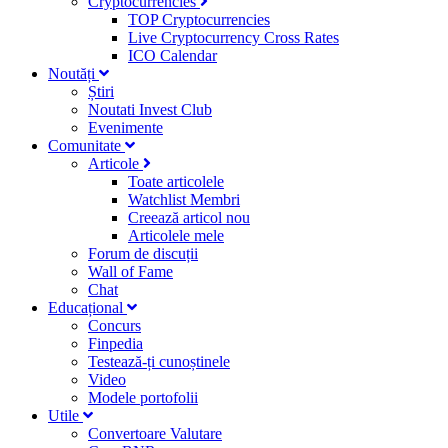
Cryptocurrencies
TOP Cryptocurrencies
Live Cryptocurrency Cross Rates
ICO Calendar
Noutăți
Știri
Noutati Invest Club
Evenimente
Comunitate
Articole
Toate articolele
Watchlist Membri
Creează articol nou
Articolele mele
Forum de discuții
Wall of Fame
Chat
Educațional
Concurs
Finpedia
Testează-ți cunoștinele
Video
Modele portofolii
Utile
Convertoare Valutare