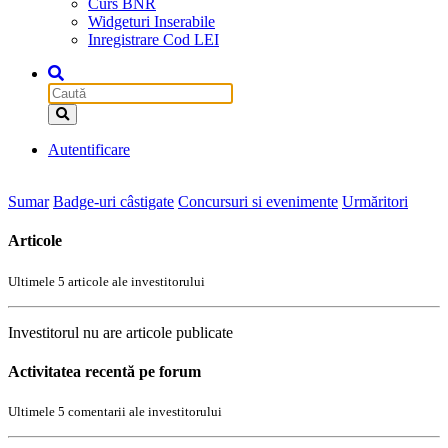
Curs BNR
Widgeturi Inserabile
Inregistrare Cod LEI
Autentificare
Sumar
Badge-uri câstigate
Concursuri si evenimente
Urmăritori
Articole
Ultimele 5 articole ale investitorului
Investitorul nu are articole publicate
Activitatea recentă pe forum
Ultimele 5 comentarii ale investitorului