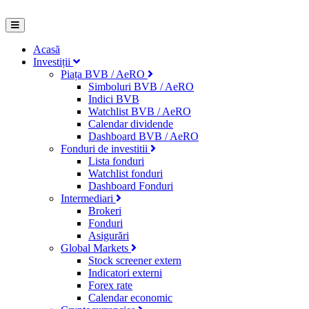
Acasă
Investiții
Piața BVB / AeRO
Simboluri BVB / AeRO
Indici BVB
Watchlist BVB / AeRO
Calendar dividende
Dashboard BVB / AeRO
Fonduri de investitii
Lista fonduri
Watchlist fonduri
Dashboard Fonduri
Intermediari
Brokeri
Fonduri
Asigurări
Global Markets
Stock screener extern
Indicatori externi
Forex rate
Calendar economic