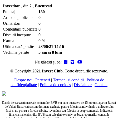
Investitor
, din
2
,
Bucuresti
Punctaj
180
Articole publicate
0
Urmăritori
0
Comentarii publicate
0
Discuții începute
0
Karma
0 %
Ultima oară pe site
28/06/21 14:16
Vechime pe site
5 ani si 8 luni
Ne găsești și pe:
© Copyright
2021 Invest Club.
Toate drepturile rezervate.
Despre noi
|
Parteneri
|
Termeni și condiții
|
Politica de
confidențialitate
|
Politica de cookies
|
Disclaimer
|
Contact
Datele de tranzactionare ale emitentilor BVB vin cu o intarziere de 15 minute, apartin Bursei
de Valori Bucuresti si sunt destinate exclusiv pentru folosinta individuala a utilizatorului
final si nu pentru a fi redistribuite, revandute sau folosite in scop comercial. Indicatorii
financiari al emitentilor BVB sunt calculati exclusiv pe baza raportarilor contabile