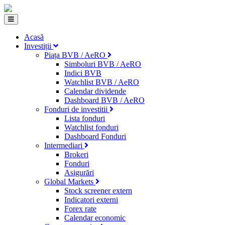
Acasă
Investiții
Piața BVB / AeRO
Simboluri BVB / AeRO
Indici BVB
Watchlist BVB / AeRO
Calendar dividende
Dashboard BVB / AeRO
Fonduri de investitii
Lista fonduri
Watchlist fonduri
Dashboard Fonduri
Intermediari
Brokeri
Fonduri
Asigurări
Global Markets
Stock screener extern
Indicatori externi
Forex rate
Calendar economic