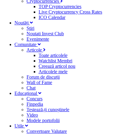
Cryptocurrencies
TOP Cryptocurrencies
Live Cryptocurrency Cross Rates
ICO Calendar
Noutăți
Știri
Noutati Invest Club
Evenimente
Comunitate
Articole
Toate articolele
Watchlist Membri
Creează articol nou
Articolele mele
Forum de discuții
Wall of Fame
Chat
Educațional
Concurs
Finpedia
Testează-ți cunoștinele
Video
Modele portofolii
Utile
Convertoare Valutare