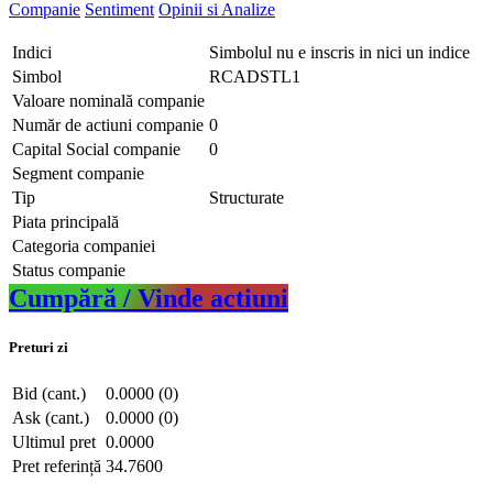
Companie
Sentiment
Opinii si Analize
Indici
Simbolul nu e inscris in nici un indice
Simbol
RCADSTL1
Valoare nominală companie
Număr de actiuni companie
0
Capital Social companie
0
Segment companie
Tip
Structurate
Piata principală
Categoria companiei
Status companie
Cumpără / Vinde actiuni
Preturi zi
Bid (cant.)
0.0000 (0)
Ask (cant.)
0.0000 (0)
Ultimul pret
0.0000
Pret referință
34.7600