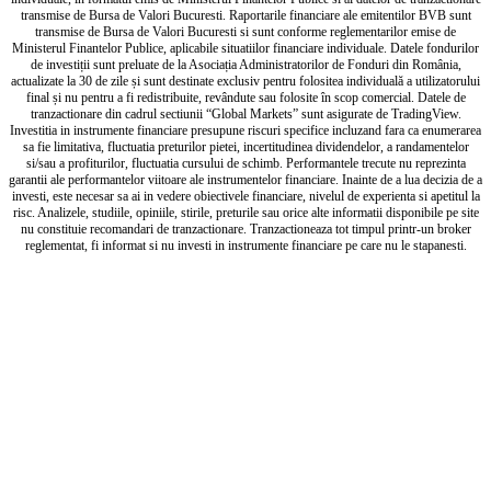
transmise de Bursa de Valori Bucuresti. Raportarile financiare ale emitentilor BVB sunt
transmise de Bursa de Valori Bucuresti si sunt conforme reglementarilor emise de
Ministerul Finantelor Publice, aplicabile situatiilor financiare individuale. Datele fondurilor
de investiții sunt preluate de la Asociația Administratorilor de Fonduri din România,
actualizate la 30 de zile și sunt destinate exclusiv pentru folositea individuală a utilizatorului
final și nu pentru a fi redistribuite, revândute sau folosite în scop comercial. Datele de
tranzactionare din cadrul sectiunii “Global Markets” sunt asigurate de TradingView.
Investitia in instrumente financiare presupune riscuri specifice incluzand fara ca enumerarea
sa fie limitativa, fluctuatia preturilor pietei, incertitudinea dividendelor, a randamentelor
si/sau a profiturilor, fluctuatia cursului de schimb. Performantele trecute nu reprezinta
garantii ale performantelor viitoare ale instrumentelor financiare. Inainte de a lua decizia de a
investi, este necesar sa ai in vedere obiectivele financiare, nivelul de experienta si apetitul la
risc. Analizele, studiile, opiniile, stirile, preturile sau orice alte informatii disponibile pe site
nu constituie recomandari de tranzactionare. Tranzactioneaza tot timpul printr-un broker
reglementat, fi informat si nu investi in instrumente financiare pe care nu le stapanesti.