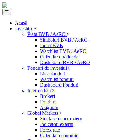
Acasă
Investiții
Piața BVB / AeRO
Simboluri BVB / AeRO
Indici BVB
Watchlist BVB / AeRO
Calendar dividende
Dashboard BVB / AeRO
Fonduri de investitii
Lista fonduri
Watchlist fonduri
Dashboard Fonduri
Intermediari
Brokeri
Fonduri
Asigurări
Global Markets
Stock screener extern
Indicatori externi
Forex rate
Calendar economic