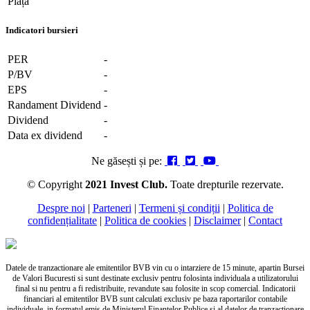
Piața
Indicatori bursieri
PER
-
P/BV
-
EPS
-
Randament Dividend
-
Dividend
-
Data ex dividend
-
Ne găsești și pe:
© Copyright
2021 Invest Club.
Toate drepturile rezervate.
Despre noi
|
Parteneri
|
Termeni și condiții
|
Politica de
confidențialitate
|
Politica de cookies
|
Disclaimer
|
Contact
Datele de tranzactionare ale emitentilor BVB vin cu o intarziere de 15 minute, apartin Bursei
de Valori Bucuresti si sunt destinate exclusiv pentru folosinta individuala a utilizatorului
final si nu pentru a fi redistribuite, revandute sau folosite in scop comercial. Indicatorii
financiari al emitentilor BVB sunt calculati exclusiv pe baza raportarilor contabile
individuale, in formatul emis de Ministerul Finantelor Publice si al datelor de tranzactionare