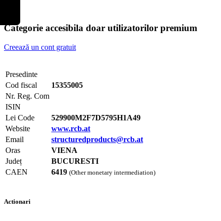
Categorie accesibila doar utilizatorilor premium
Creează un cont gratuit
Presedinte
Cod fiscal
15355005
Nr. Reg. Com
ISIN
Lei Code
529900M2F7D5795H1A49
Website
www.rcb.at
Email
structuredproducts@rcb.at
Oras
VIENA
Județ
BUCURESTI
CAEN
6419
(Other monetary intermediation)
Actionari