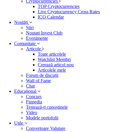
Cryptocurrencies
TOP Cryptocurrencies
Live Cryptocurrency Cross Rates
ICO Calendar
Noutăți
Știri
Noutati Invest Club
Evenimente
Comunitate
Articole
Toate articolele
Watchlist Membri
Creează articol nou
Articolele mele
Forum de discuții
Wall of Fame
Chat
Educațional
Concurs
Finpedia
Testează-ți cunoștinele
Video
Modele portofolii
Utile
Convertoare Valutare