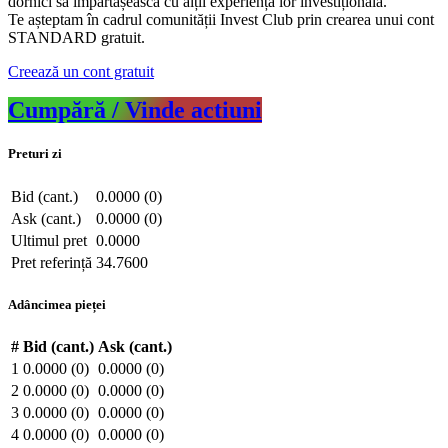
dornici să împărtășească cu alții experiența lor investițională.
Te așteptam în cadrul comunității Invest Club prin crearea unui cont
STANDARD gratuit.
Creează un cont gratuit
Cumpără / Vinde actiuni
Preturi zi
Bid (cant.)
0.0000 (0)
Ask (cant.)
0.0000 (0)
Ultimul pret
0.0000
Pret referință
34.7600
Adâncimea pieței
#
Bid (cant.)
Ask (cant.)
1
0.0000 (0)
0.0000 (0)
2
0.0000 (0)
0.0000 (0)
3
0.0000 (0)
0.0000 (0)
4
0.0000 (0)
0.0000 (0)