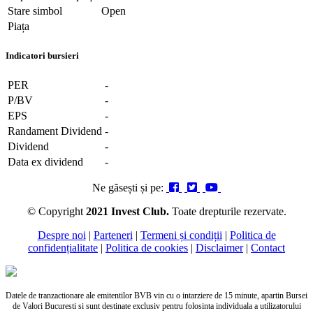
Stare simbol
Open
Piața
Indicatori bursieri
PER
-
P/BV
-
EPS
-
Randament Dividend
-
Dividend
-
Data ex dividend
-
Ne găsești și pe:
© Copyright
2021 Invest Club.
Toate drepturile rezervate.
Despre noi
|
Parteneri
|
Termeni și condiții
|
Politica de
confidențialitate
|
Politica de cookies
|
Disclaimer
|
Contact
Datele de tranzactionare ale emitentilor BVB vin cu o intarziere de 15 minute, apartin Bursei
de Valori Bucuresti si sunt destinate exclusiv pentru folosinta individuala a utilizatorului