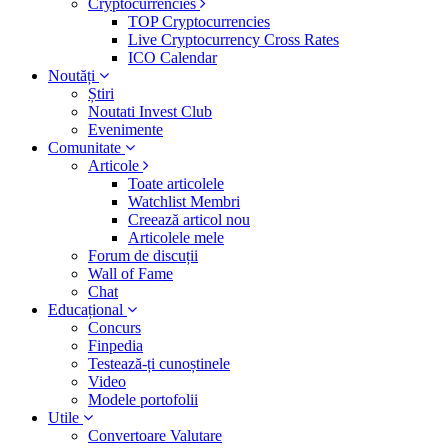
Cryptocurrencies
TOP Cryptocurrencies
Live Cryptocurrency Cross Rates
ICO Calendar
Noutăți
Știri
Noutati Invest Club
Evenimente
Comunitate
Articole
Toate articolele
Watchlist Membri
Creează articol nou
Articolele mele
Forum de discuții
Wall of Fame
Chat
Educațional
Concurs
Finpedia
Testează-ți cunoștinele
Video
Modele portofolii
Utile
Convertoare Valutare