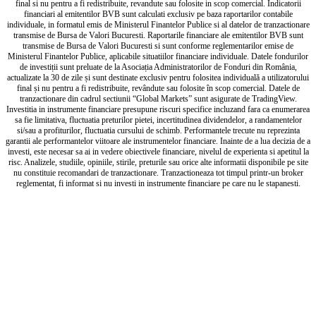
final si nu pentru a fi redistribuite, revandute sau folosite in scop comercial. Indicatorii
financiari al emitentilor BVB sunt calculati exclusiv pe baza raportarilor contabile
individuale, in formatul emis de Ministerul Finantelor Publice si al datelor de tranzactionare
transmise de Bursa de Valori Bucuresti. Raportarile financiare ale emitentilor BVB sunt
transmise de Bursa de Valori Bucuresti si sunt conforme reglementarilor emise de
Ministerul Finantelor Publice, aplicabile situatiilor financiare individuale. Datele fondurilor
de investiții sunt preluate de la Asociația Administratorilor de Fonduri din România,
actualizate la 30 de zile și sunt destinate exclusiv pentru folositea individuală a utilizatorului
final și nu pentru a fi redistribuite, revândute sau folosite în scop comercial. Datele de
tranzactionare din cadrul sectiunii “Global Markets” sunt asigurate de TradingView.
Investitia in instrumente financiare presupune riscuri specifice incluzand fara ca enumerarea
sa fie limitativa, fluctuatia preturilor pietei, incertitudinea dividendelor, a randamentelor
si/sau a profiturilor, fluctuatia cursului de schimb. Performantele trecute nu reprezinta
garantii ale performantelor viitoare ale instrumentelor financiare. Inainte de a lua decizia de a
investi, este necesar sa ai in vedere obiectivele financiare, nivelul de experienta si apetitul la
risc. Analizele, studiile, opiniile, stirile, preturile sau orice alte informatii disponibile pe site
nu constituie recomandari de tranzactionare. Tranzactioneaza tot timpul printr-un broker
reglementat, fi informat si nu investi in instrumente financiare pe care nu le stapanesti.