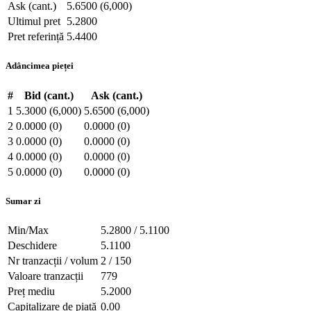
Ask (cant.)
5.6500 (6,000)
Ultimul pret
5.2800
Pret referință
5.4400
Adâncimea pieței
#
Bid (cant.)
Ask (cant.)
1
5.3000 (6,000)
5.6500 (6,000)
2
0.0000 (0)
0.0000 (0)
3
0.0000 (0)
0.0000 (0)
4
0.0000 (0)
0.0000 (0)
5
0.0000 (0)
0.0000 (0)
Sumar zi
Min/Max
5.2800 / 5.1100
Deschidere
5.1100
Nr tranzacții / volum
2 / 150
Valoare tranzacții
779
Preț mediu
5.2000
Capitalizare de piață
0.00