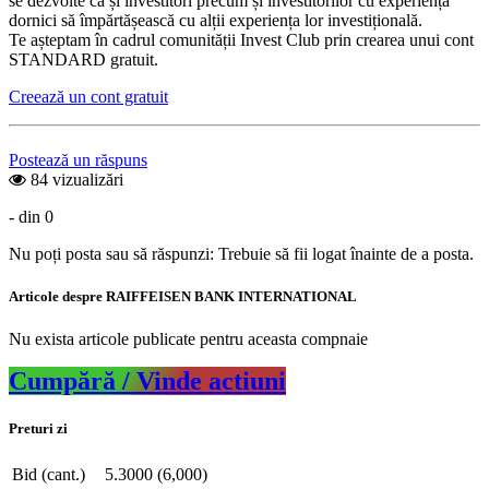
se dezvolte ca și investitori precum și investitorilor cu experiență
dornici să împărtășească cu alții experiența lor investițională.
Te așteptam în cadrul comunității Invest Club prin crearea unui cont
STANDARD gratuit.
Creează un cont gratuit
Postează un răspuns
84 vizualizări
- din 0
Nu poți posta sau să răspunzi: Trebuie să fii logat înainte de a posta.
Articole despre RAIFFEISEN BANK INTERNATIONAL
Nu exista articole publicate pentru aceasta compnaie
Cumpără / Vinde actiuni
Preturi zi
Bid (cant.)
5.3000 (6,000)