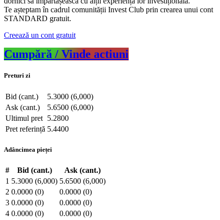
dornici să împărtășească cu alții experiența lor investițională.
Te așteptam în cadrul comunității Invest Club prin crearea unui cont
STANDARD gratuit.
Creează un cont gratuit
Cumpără / Vinde actiuni
Preturi zi
Bid (cant.)
5.3000 (6,000)
Ask (cant.)
5.6500 (6,000)
Ultimul pret
5.2800
Pret referință
5.4400
Adâncimea pieței
#
Bid (cant.)
Ask (cant.)
1
5.3000 (6,000)
5.6500 (6,000)
2
0.0000 (0)
0.0000 (0)
3
0.0000 (0)
0.0000 (0)
4
0.0000 (0)
0.0000 (0)