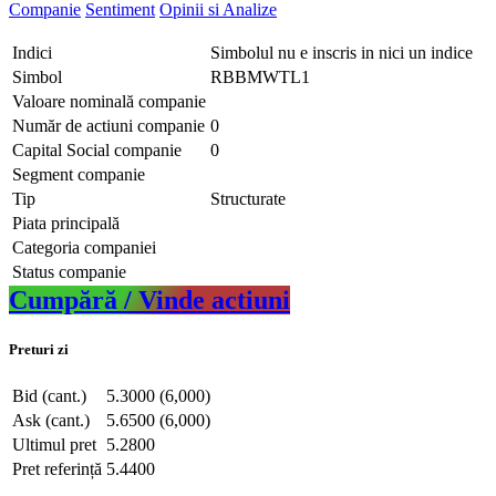
Companie
Sentiment
Opinii si Analize
Indici
Simbolul nu e inscris in nici un indice
Simbol
RBBMWTL1
Valoare nominală companie
Număr de actiuni companie
0
Capital Social companie
0
Segment companie
Tip
Structurate
Piata principală
Categoria companiei
Status companie
Cumpără / Vinde actiuni
Preturi zi
Bid (cant.)
5.3000 (6,000)
Ask (cant.)
5.6500 (6,000)
Ultimul pret
5.2800
Pret referință
5.4400