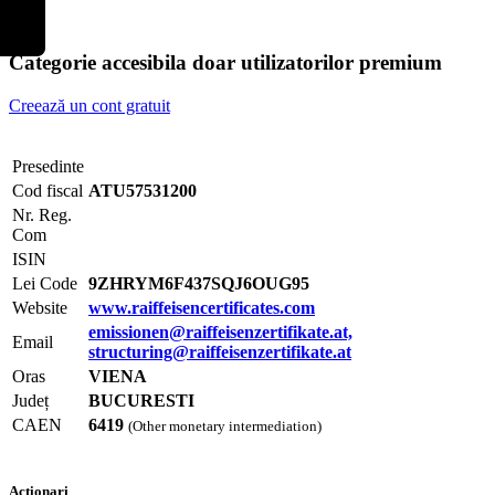
Categorie accesibila doar utilizatorilor premium
Creează un cont gratuit
Presedinte
Cod fiscal
ATU57531200
Nr. Reg.
Com
ISIN
Lei Code
9ZHRYM6F437SQJ6OUG95
Website
www.raiffeisencertificates.com
emissionen@raiffeisenzertifikate.at,
Email
structuring@raiffeisenzertifikate.at
Oras
VIENA
Județ
BUCURESTI
CAEN
6419
(Other monetary intermediation)
Actionari