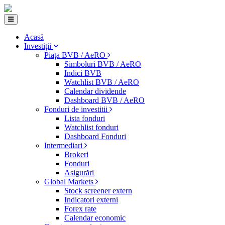
Acasă
Investiții
Piața BVB / AeRO
Simboluri BVB / AeRO
Indici BVB
Watchlist BVB / AeRO
Calendar dividende
Dashboard BVB / AeRO
Fonduri de investitii
Lista fonduri
Watchlist fonduri
Dashboard Fonduri
Intermediari
Brokeri
Fonduri
Asigurări
Global Markets
Stock screener extern
Indicatori externi
Forex rate
Calendar economic