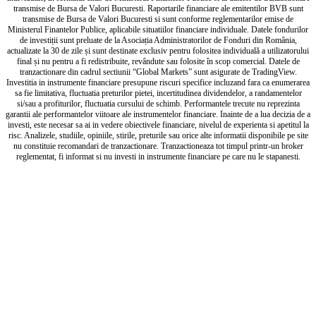
transmise de Bursa de Valori Bucuresti. Raportarile financiare ale emitentilor BVB sunt
transmise de Bursa de Valori Bucuresti si sunt conforme reglementarilor emise de
Ministerul Finantelor Publice, aplicabile situatiilor financiare individuale. Datele fondurilor
de investiții sunt preluate de la Asociația Administratorilor de Fonduri din România,
actualizate la 30 de zile și sunt destinate exclusiv pentru folositea individuală a utilizatorului
final și nu pentru a fi redistribuite, revândute sau folosite în scop comercial. Datele de
tranzactionare din cadrul sectiunii “Global Markets” sunt asigurate de TradingView.
Investitia in instrumente financiare presupune riscuri specifice incluzand fara ca enumerarea
sa fie limitativa, fluctuatia preturilor pietei, incertitudinea dividendelor, a randamentelor
si/sau a profiturilor, fluctuatia cursului de schimb. Performantele trecute nu reprezinta
garantii ale performantelor viitoare ale instrumentelor financiare. Inainte de a lua decizia de a
investi, este necesar sa ai in vedere obiectivele financiare, nivelul de experienta si apetitul la
risc. Analizele, studiile, opiniile, stirile, preturile sau orice alte informatii disponibile pe site
nu constituie recomandari de tranzactionare. Tranzactioneaza tot timpul printr-un broker
reglementat, fi informat si nu investi in instrumente financiare pe care nu le stapanesti.