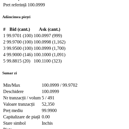
Pret referință
100.0999
Adâncimea pieței
#
Bid (cant.)
Ask (cant.)
1
99.9701 (100)
100.0997 (999)
2
99.9700 (100)
100.0998 (1,162)
3
99.9500 (100)
100.0999 (1,700)
4
99.9000 (146)
100.1000 (1,091)
5
99.8815 (20)
100.1100 (323)
Sumar zi
Min/Max
100.0999 / 99.9702
Deschidere
100.0999
Nr tranzacții / volum
5 / 491
Valoare tranzacții
52,350
Preț mediu
99.9900
Capitalizare de piață
0.00
Stare simbol
Inchis