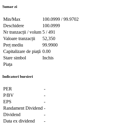
Sumar zi
Min/Max
100.0999 / 99.9702
Deschidere
100.0999
Nr tranzacții / volum
5 / 491
Valoare tranzacții
52,350
Preț mediu
99.9900
Capitalizare de piață
0.00
Stare simbol
Inchis
Piața
Indicatori bursieri
PER
-
P/BV
-
EPS
-
Randament Dividend
-
Dividend
-
Data ex dividend
-