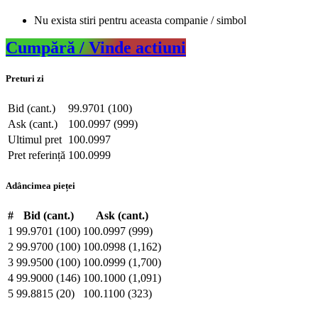
Nu exista stiri pentru aceasta companie / simbol
Cumpără / Vinde actiuni
Preturi zi
Bid (cant.)
99.9701 (100)
Ask (cant.)
100.0997 (999)
Ultimul pret
100.0997
Pret referință
100.0999
Adâncimea pieței
#
Bid (cant.)
Ask (cant.)
1
99.9701 (100)
100.0997 (999)
2
99.9700 (100)
100.0998 (1,162)
3
99.9500 (100)
100.0999 (1,700)
4
99.9000 (146)
100.1000 (1,091)
5
99.8815 (20)
100.1100 (323)