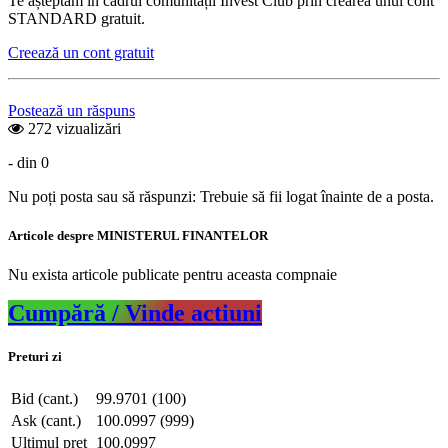
Te așteptam în cadrul comunității Invest Club prin crearea unui cont
STANDARD gratuit.
Creează un cont gratuit
Postează un răspuns
272 vizualizări
- din 0
Nu poți posta sau să răspunzi: Trebuie să fii logat înainte de a posta.
Articole despre MINISTERUL FINANTELOR
Nu exista articole publicate pentru aceasta compnaie
Cumpără / Vinde actiuni
Preturi zi
Bid (cant.)
99.9701 (100)
Ask (cant.)
100.0997 (999)
Ultimul pret
100.0997