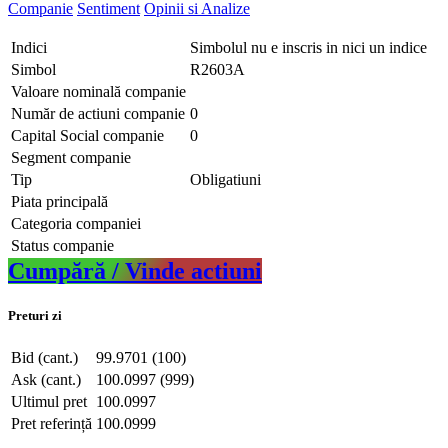
Companie
Sentiment
Opinii si Analize
Indici
Simbolul nu e inscris in nici un indice
Simbol
R2603A
Valoare nominală companie
Număr de actiuni companie
0
Capital Social companie
0
Segment companie
Tip
Obligatiuni
Piata principală
Categoria companiei
Status companie
Cumpără / Vinde actiuni
Preturi zi
Bid (cant.)
99.9701 (100)
Ask (cant.)
100.0997 (999)
Ultimul pret
100.0997
Pret referință
100.0999