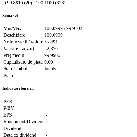
5
99.8815 (20)
100.1100 (323)
Sumar zi
Min/Max
100.0999 / 99.9702
Deschidere
100.0999
Nr tranzacții / volum
5 / 491
Valoare tranzacții
52,350
Preț mediu
99.9900
Capitalizare de piață
0.00
Stare simbol
Inchis
Piața
Indicatori bursieri
PER
-
P/BV
-
EPS
-
Randament Dividend
-
Dividend
-
Data ex dividend
-