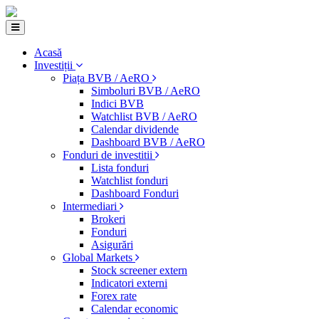
Acasă
Investiții
Piața BVB / AeRO
Simboluri BVB / AeRO
Indici BVB
Watchlist BVB / AeRO
Calendar dividende
Dashboard BVB / AeRO
Fonduri de investitii
Lista fonduri
Watchlist fonduri
Dashboard Fonduri
Intermediari
Brokeri
Fonduri
Asigurări
Global Markets
Stock screener extern
Indicatori externi
Forex rate
Calendar economic