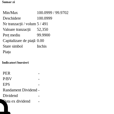
Sumar zi
Min/Max
100.0999 / 99.9702
Deschidere
100.0999
Nr tranzacții / volum
5 / 491
Valoare tranzacții
52,350
Preț mediu
99.9900
Capitalizare de piață
0.00
Stare simbol
Inchis
Piața
Indicatori bursieri
PER
-
P/BV
-
EPS
-
Randament Dividend
-
Dividend
-
Data ex dividend
-