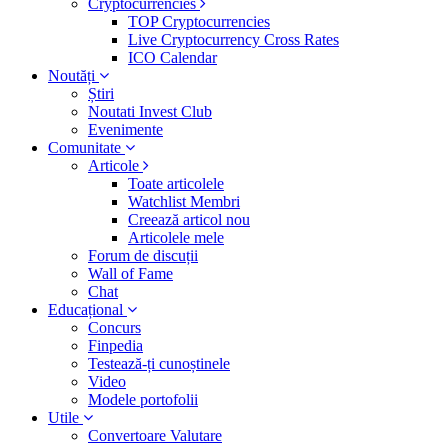
Cryptocurrencies
TOP Cryptocurrencies
Live Cryptocurrency Cross Rates
ICO Calendar
Noutăți
Știri
Noutati Invest Club
Evenimente
Comunitate
Articole
Toate articolele
Watchlist Membri
Creează articol nou
Articolele mele
Forum de discuții
Wall of Fame
Chat
Educațional
Concurs
Finpedia
Testează-ți cunoștinele
Video
Modele portofolii
Utile
Convertoare Valutare