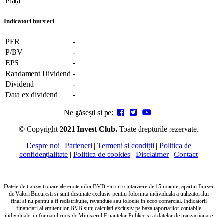
Piața
Indicatori bursieri
PER
-
P/BV
-
EPS
-
Randament Dividend
-
Dividend
-
Data ex dividend
-
Ne găsești și pe:
© Copyright
2021 Invest Club.
Toate drepturile rezervate.
Despre noi
|
Parteneri
|
Termeni și condiții
|
Politica de
confidențialitate
|
Politica de cookies
|
Disclaimer
|
Contact
Datele de tranzactionare ale emitentilor BVB vin cu o intarziere de 15 minute, apartin Bursei
de Valori Bucuresti si sunt destinate exclusiv pentru folosinta individuala a utilizatorului
final si nu pentru a fi redistribuite, revandute sau folosite in scop comercial. Indicatorii
financiari al emitentilor BVB sunt calculati exclusiv pe baza raportarilor contabile
individuale, in formatul emis de Ministerul Finantelor Publice si al datelor de tranzactionare