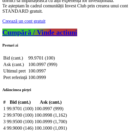
dornici să împărtășească cu alții experiența lor investițională.
Te așteptam în cadrul comunității Invest Club prin crearea unui cont
STANDARD gratuit.
Creează un cont gratuit
Cumpără / Vinde actiuni
Preturi zi
Bid (cant.)
99.9701 (100)
Ask (cant.)
100.0997 (999)
Ultimul pret
100.0997
Pret referință
100.0999
Adâncimea pieței
#
Bid (cant.)
Ask (cant.)
1
99.9701 (100)
100.0997 (999)
2
99.9700 (100)
100.0998 (1,162)
3
99.9500 (100)
100.0999 (1,700)
4
99.9000 (146)
100.1000 (1,091)