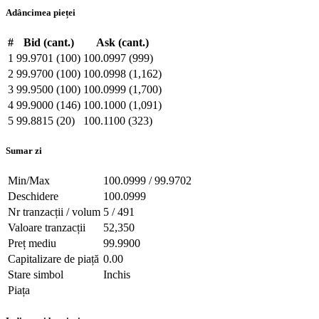
Adâncimea pieței
#
Bid (cant.)
Ask (cant.)
1
99.9701 (100)
100.0997 (999)
2
99.9700 (100)
100.0998 (1,162)
3
99.9500 (100)
100.0999 (1,700)
4
99.9000 (146)
100.1000 (1,091)
5
99.8815 (20)
100.1100 (323)
Sumar zi
Min/Max
100.0999 / 99.9702
Deschidere
100.0999
Nr tranzacții / volum
5 / 491
Valoare tranzacții
52,350
Preț mediu
99.9900
Capitalizare de piață
0.00
Stare simbol
Inchis
Piața