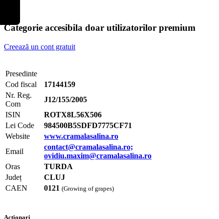
Categorie accesibila doar utilizatorilor premium
Creează un cont gratuit
Presedinte
Cod fiscal
17144159
Nr. Reg.
J12/155/2005
Com
ISIN
ROTX8L56X506
Lei Code
984500B5SDFD7775CF71
Website
www.cramalasalina.ro
contact@cramalasalina.ro;
Email
ovidiu.maxim@cramalasalina.ro
Oras
TURDA
Județ
CLUJ
CAEN
0121
(Growing of grapes)
Actionari