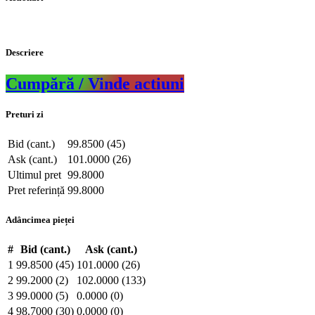
Descriere
Cumpără / Vinde actiuni
Preturi zi
Bid (cant.)
99.8500 (45)
Ask (cant.)
101.0000 (26)
Ultimul pret
99.8000
Pret referință
99.8000
Adâncimea pieței
#
Bid (cant.)
Ask (cant.)
1
99.8500 (45)
101.0000 (26)
2
99.2000 (2)
102.0000 (133)
3
99.0000 (5)
0.0000 (0)
4
98.7000 (30)
0.0000 (0)