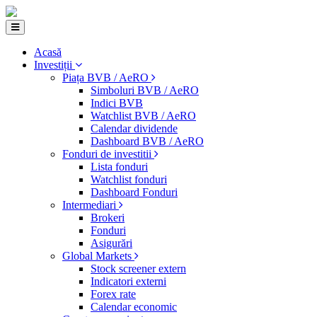
Acasă
Investiții
Piața BVB / AeRO
Simboluri BVB / AeRO
Indici BVB
Watchlist BVB / AeRO
Calendar dividende
Dashboard BVB / AeRO
Fonduri de investitii
Lista fonduri
Watchlist fonduri
Dashboard Fonduri
Intermediari
Brokeri
Fonduri
Asigurări
Global Markets
Stock screener extern
Indicatori externi
Forex rate
Calendar economic