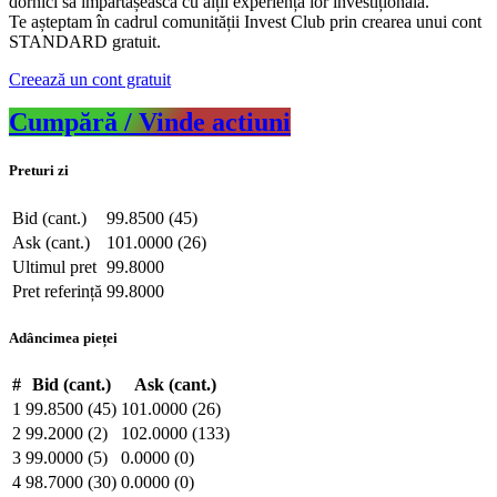
dornici să împărtășească cu alții experiența lor investițională.
Te așteptam în cadrul comunității Invest Club prin crearea unui cont
STANDARD gratuit.
Creează un cont gratuit
Cumpără / Vinde actiuni
Preturi zi
Bid (cant.)
99.8500 (45)
Ask (cant.)
101.0000 (26)
Ultimul pret
99.8000
Pret referință
99.8000
Adâncimea pieței
#
Bid (cant.)
Ask (cant.)
1
99.8500 (45)
101.0000 (26)
2
99.2000 (2)
102.0000 (133)
3
99.0000 (5)
0.0000 (0)
4
98.7000 (30)
0.0000 (0)