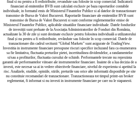
final si nu pentru a fi redistribuite, revandute sau folosite in scop comercial. Indicatorii
financiari al emitentilor BVB sunt calculati exclusiv pe baza raportarilor contabile
individuale, in formatul emis de Ministerul Finantelor Publice si al datelor de tranzactionare
transmise de Bursa de Valori Bucuresti. Raportarile financiare ale emitentilor BVB sunt
transmise de Bursa de Valori Bucuresti si sunt conforme reglementarilor emise de
Ministerul Finantelor Publice, aplicabile situatiilor financiare individuale. Datele fondurilor
de investiții sunt preluate de la Asociația Administratorilor de Fonduri din România,
actualizate la 30 de zile și sunt destinate exclusiv pentru folositea individuală a utilizatorului
final și nu pentru a fi redistribuite, revândute sau folosite în scop comercial. Datele de
tranzactionare din cadrul sectiunii “Global Markets” sunt asigurate de TradingView.
Investitia in instrumente financiare presupune riscuri specifice incluzand fara ca enumerarea
sa fie limitativa, fluctuatia preturilor pietei, incertitudinea dividendelor, a randamentelor
si/sau a profiturilor, fluctuatia cursului de schimb. Performantele trecute nu reprezinta
garantii ale performantelor viitoare ale instrumentelor financiare. Inainte de a lua decizia de a
investi, este necesar sa ai in vedere obiectivele financiare, nivelul de experienta si apetitul la
risc. Analizele, studiile, opiniile, stirile, preturile sau orice alte informatii disponibile pe site
nu constituie recomandari de tranzactionare. Tranzactioneaza tot timpul printr-un broker
reglementat, fi informat si nu investi in instrumente financiare pe care nu le stapanesti.