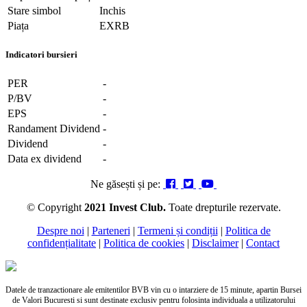
Stare simbol
Inchis
Piața
EXRB
Indicatori bursieri
PER
-
P/BV
-
EPS
-
Randament Dividend
-
Dividend
-
Data ex dividend
-
Ne găsești și pe:
© Copyright
2021 Invest Club.
Toate drepturile rezervate.
Despre noi
|
Parteneri
|
Termeni și condiții
|
Politica de
confidențialitate
|
Politica de cookies
|
Disclaimer
|
Contact
Datele de tranzactionare ale emitentilor BVB vin cu o intarziere de 15 minute, apartin Bursei
de Valori Bucuresti si sunt destinate exclusiv pentru folosinta individuala a utilizatorului