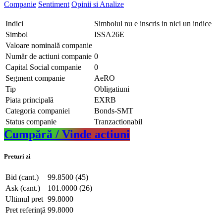
Companie
Sentiment
Opinii si Analize
Indici
Simbolul nu e inscris in nici un indice
Simbol
ISSA26E
Valoare nominală companie
Număr de actiuni companie
0
Capital Social companie
0
Segment companie
AeRO
Tip
Obligatiuni
Piata principală
EXRB
Categoria companiei
Bonds-SMT
Status companie
Tranzactionabil
Cumpără / Vinde actiuni
Preturi zi
Bid (cant.)
99.8500 (45)
Ask (cant.)
101.0000 (26)
Ultimul pret
99.8000
Pret referință
99.8000