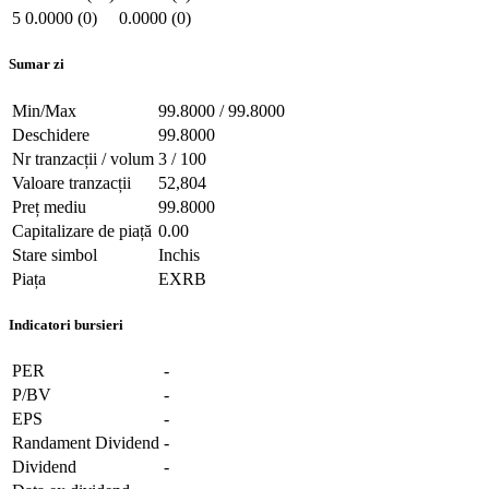
5
0.0000 (0)
0.0000 (0)
Sumar zi
Min/Max
99.8000 / 99.8000
Deschidere
99.8000
Nr tranzacții / volum
3 / 100
Valoare tranzacții
52,804
Preț mediu
99.8000
Capitalizare de piață
0.00
Stare simbol
Inchis
Piața
EXRB
Indicatori bursieri
PER
-
P/BV
-
EPS
-
Randament Dividend
-
Dividend
-