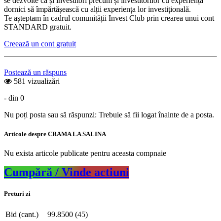
se dezvolte ca și investitori precum și investitorilor cu experiență
dornici să împărtășească cu alții experiența lor investițională.
Te așteptam în cadrul comunității Invest Club prin crearea unui cont
STANDARD gratuit.
Creează un cont gratuit
Postează un răspuns
581 vizualizări
- din 0
Nu poți posta sau să răspunzi: Trebuie să fii logat înainte de a posta.
Articole despre CRAMA LA SALINA
Nu exista articole publicate pentru aceasta compnaie
Cumpără / Vinde actiuni
Preturi zi
Bid (cant.)
99.8500 (45)