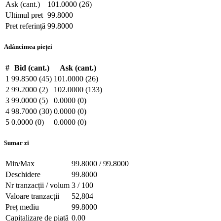
Ask (cant.)
101.0000 (26)
Ultimul pret
99.8000
Pret referință
99.8000
Adâncimea pieței
#
Bid (cant.)
Ask (cant.)
1
99.8500 (45)
101.0000 (26)
2
99.2000 (2)
102.0000 (133)
3
99.0000 (5)
0.0000 (0)
4
98.7000 (30)
0.0000 (0)
5
0.0000 (0)
0.0000 (0)
Sumar zi
Min/Max
99.8000 / 99.8000
Deschidere
99.8000
Nr tranzacții / volum
3 / 100
Valoare tranzacții
52,804
Preț mediu
99.8000
Capitalizare de piață
0.00