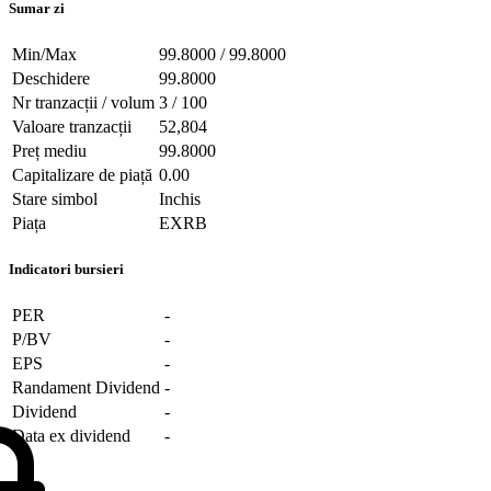
Sumar zi
Min/Max
99.8000 / 99.8000
Deschidere
99.8000
Nr tranzacții / volum
3 / 100
Valoare tranzacții
52,804
Preț mediu
99.8000
Capitalizare de piață
0.00
Stare simbol
Inchis
Piața
EXRB
Indicatori bursieri
PER
-
P/BV
-
EPS
-
Randament Dividend
-
Dividend
-
Data ex dividend
-