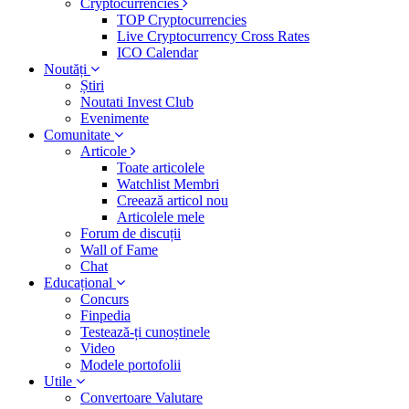
Cryptocurrencies
TOP Cryptocurrencies
Live Cryptocurrency Cross Rates
ICO Calendar
Noutăți
Știri
Noutati Invest Club
Evenimente
Comunitate
Articole
Toate articolele
Watchlist Membri
Creează articol nou
Articolele mele
Forum de discuții
Wall of Fame
Chat
Educațional
Concurs
Finpedia
Testează-ți cunoștinele
Video
Modele portofolii
Utile
Convertoare Valutare