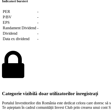
Indicatori bursieri
PER
-
P/BV
-
EPS
-
Randament Dividend
-
Dividend
-
Data ex dividend
-
Categorie vizibilă doar utilizatorilor înregistrați
Portalul Investitorilor din România este dedicat celora care doresc să se
Te așteptam în cadrul comunității Invest Club prin crearea unui co