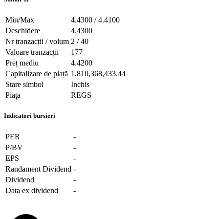
Min/Max
4.4300 / 4.4100
Deschidere
4.4300
Nr tranzacții / volum
2 / 40
Valoare tranzacții
177
Preț mediu
4.4200
Capitalizare de piață
1,810,368,433.44
Stare simbol
Inchis
Piața
REGS
Indicatori bursieri
PER
-
P/BV
-
EPS
-
Randament Dividend
-
Dividend
-
Data ex dividend
-