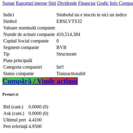
Sumar
Raportari interne
Stiri
Dividende
Financiar
Grafic
Info Compa
Indici
Simbolul nu e inscris in nici un indice
Simbol
EBSLVTS32
Valoare nominală companie
Număr de actiuni companie
410,514,384
Capital Social companie
0
Segment companie
BVB
Tip
Structurate
Piata principală
Categoria companiei
Int'l
Status companie
Tranzactionabil
Cumpără / Vinde actiuni
Preturi zi
Bid (cant.)
0.0000 (0)
Ask (cant.)
0.0000 (0)
Ultimul pret
4.4100
Pret referință
4.9500