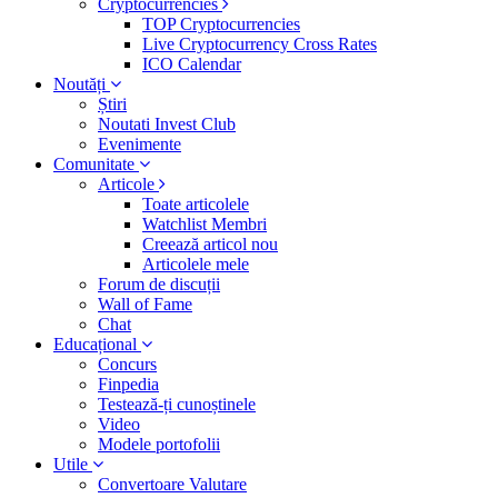
Cryptocurrencies
TOP Cryptocurrencies
Live Cryptocurrency Cross Rates
ICO Calendar
Noutăți
Știri
Noutati Invest Club
Evenimente
Comunitate
Articole
Toate articolele
Watchlist Membri
Creează articol nou
Articolele mele
Forum de discuții
Wall of Fame
Chat
Educațional
Concurs
Finpedia
Testează-ți cunoștinele
Video
Modele portofolii
Utile
Convertoare Valutare