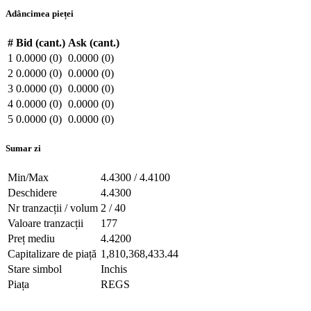
Adâncimea pieței
#
Bid (cant.)
Ask (cant.)
1
0.0000 (0)
0.0000 (0)
2
0.0000 (0)
0.0000 (0)
3
0.0000 (0)
0.0000 (0)
4
0.0000 (0)
0.0000 (0)
5
0.0000 (0)
0.0000 (0)
Sumar zi
Min/Max
4.4300 / 4.4100
Deschidere
4.4300
Nr tranzacții / volum
2 / 40
Valoare tranzacții
177
Preț mediu
4.4200
Capitalizare de piață
1,810,368,433.44
Stare simbol
Inchis
Piața
REGS