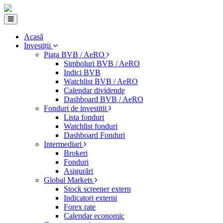
Acasă
Investiții
Piața BVB / AeRO
Simboluri BVB / AeRO
Indici BVB
Watchlist BVB / AeRO
Calendar dividende
Dashboard BVB / AeRO
Fonduri de investitii
Lista fonduri
Watchlist fonduri
Dashboard Fonduri
Intermediari
Brokeri
Fonduri
Asigurări
Global Markets
Stock screener extern
Indicatori externi
Forex rate
Calendar economic