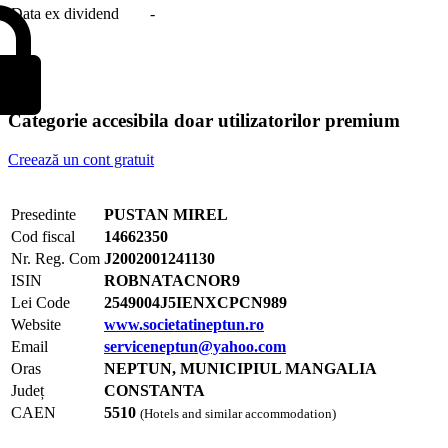
Data ex dividend
-
Categorie accesibila doar utilizatorilor premium
Creează un cont gratuit
Presedinte
PUSTAN MIREL
Cod fiscal
14662350
Nr. Reg. Com
J2002001241130
ISIN
ROBNATACNOR9
Lei Code
2549004J5IENXCPCN989
Website
www.societatineptun.ro
Email
serviceneptun@yahoo.com
Oras
NEPTUN, MUNICIPIUL MANGALIA
Județ
CONSTANTA
CAEN
5510
(Hotels and similar accommodation)