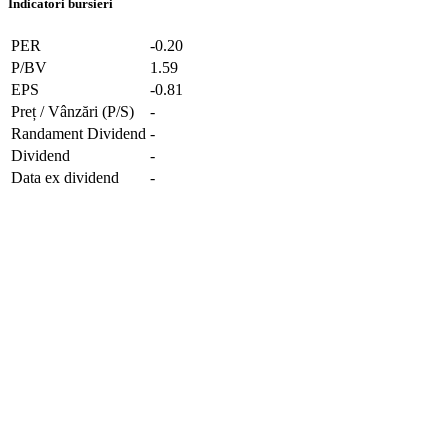
Indicatori bursieri
PER
-0.20
P/BV
1.59
EPS
-0.81
Preț / Vânzări (P/S)
-
Randament Dividend
-
Dividend
-
Data ex dividend
-