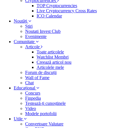
Cryptocurrencies
TOP Cryptocurrencies
Live Cryptocurrency Cross Rates
ICO Calendar
Noutăți
Știri
Noutati Invest Club
Evenimente
Comunitate
Articole
Toate articolele
Watchlist Membri
Creează articol nou
Articolele mele
Forum de discuții
Wall of Fame
Chat
Educațional
Concurs
Finpedia
Testează-ți cunoștinele
Video
Modele portofolii
Utile
Convertoare Valutare