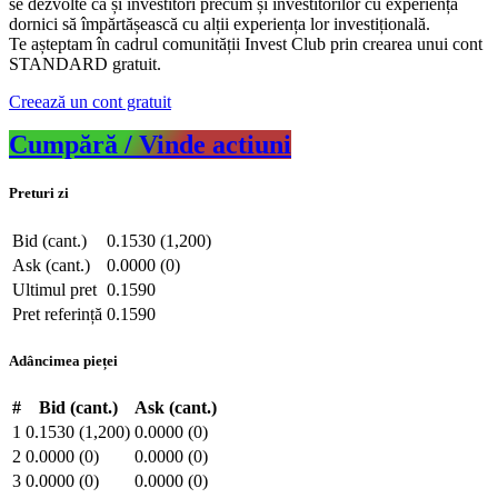
se dezvolte ca și investitori precum și investitorilor cu experiență
dornici să împărtășească cu alții experiența lor investițională.
Te așteptam în cadrul comunității Invest Club prin crearea unui cont
STANDARD gratuit.
Creează un cont gratuit
Cumpără / Vinde actiuni
Preturi zi
Bid (cant.)
0.1530 (1,200)
Ask (cant.)
0.0000 (0)
Ultimul pret
0.1590
Pret referință
0.1590
Adâncimea pieței
#
Bid (cant.)
Ask (cant.)
1
0.1530 (1,200)
0.0000 (0)
2
0.0000 (0)
0.0000 (0)
3
0.0000 (0)
0.0000 (0)