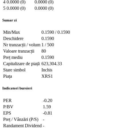
4
0.0000 (0)
0.0000 (0)
5
0.0000 (0)
0.0000 (0)
Sumar zi
Min/Max
0.1590 / 0.1590
Deschidere
0.1590
Nr tranzacții / volum
1 / 500
Valoare tranzacții
80
Preț mediu
0.1590
Capitalizare de piață
623,304.33
Stare simbol
Inchis
Piața
XRS1
Indicatori bursieri
PER
-0.20
P/BV
1.59
EPS
-0.81
Preț / Vânzări (P/S)
-
Randament Dividend
-