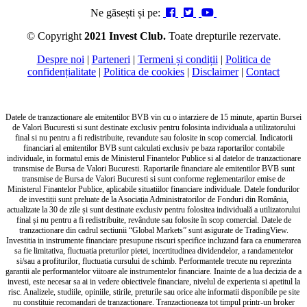
Ne găsești și pe:
© Copyright
2021 Invest Club.
Toate drepturile rezervate.
Despre noi
|
Parteneri
|
Termeni și condiții
|
Politica de
confidențialitate
|
Politica de cookies
|
Disclaimer
|
Contact
Datele de tranzactionare ale emitentilor BVB vin cu o intarziere de 15 minute, apartin Bursei
de Valori Bucuresti si sunt destinate exclusiv pentru folosinta individuala a utilizatorului
final si nu pentru a fi redistribuite, revandute sau folosite in scop comercial. Indicatorii
financiari al emitentilor BVB sunt calculati exclusiv pe baza raportarilor contabile
individuale, in formatul emis de Ministerul Finantelor Publice si al datelor de tranzactionare
transmise de Bursa de Valori Bucuresti. Raportarile financiare ale emitentilor BVB sunt
transmise de Bursa de Valori Bucuresti si sunt conforme reglementarilor emise de
Ministerul Finantelor Publice, aplicabile situatiilor financiare individuale. Datele fondurilor
de investiții sunt preluate de la Asociația Administratorilor de Fonduri din România,
actualizate la 30 de zile și sunt destinate exclusiv pentru folositea individuală a utilizatorului
final și nu pentru a fi redistribuite, revândute sau folosite în scop comercial. Datele de
tranzactionare din cadrul sectiunii “Global Markets” sunt asigurate de TradingView.
Investitia in instrumente financiare presupune riscuri specifice incluzand fara ca enumerarea
sa fie limitativa, fluctuatia preturilor pietei, incertitudinea dividendelor, a randamentelor
si/sau a profiturilor, fluctuatia cursului de schimb. Performantele trecute nu reprezinta
garantii ale performantelor viitoare ale instrumentelor financiare. Inainte de a lua decizia de a
investi, este necesar sa ai in vedere obiectivele financiare, nivelul de experienta si apetitul la
risc. Analizele, studiile, opiniile, stirile, preturile sau orice alte informatii disponibile pe site
nu constituie recomandari de tranzactionare. Tranzactioneaza tot timpul printr-un broker