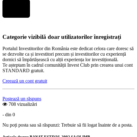
Categorie vizibilă doar utilizatorilor înregistrați
Portalul Investitorilor din România este dedicat celora care doresc să
se dezvolte ca și investitori precum și investitorilor cu experiență
dornici să împărtășească cu alții experiența lor investițională.
Te așteptam în cadrul comunității Invest Club prin crearea unui cont
STANDARD gratuit.
Creează un cont gratuit
Postează un răspuns
708 vizualizări
- din 0
Nu poți posta sau să răspunzi: Trebuie să fii logat înainte de a posta.
Articole despre BANAT ESTIVAL 2002 SA OLIMP