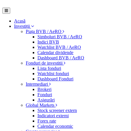
Acasă
Investiții
Piața BVB / AeRO
Simboluri BVB / AeRO
Indici BVB
Watchlist BVB / AeRO
Calendar dividende
Dashboard BVB / AeRO
Fonduri de investitii
Lista fonduri
Watchlist fonduri
Dashboard Fonduri
Intermediari
Brokeri
Fonduri
Asigurări
Global Markets
Stock screener extern
Indicatori externi
Forex rate
Calendar economic