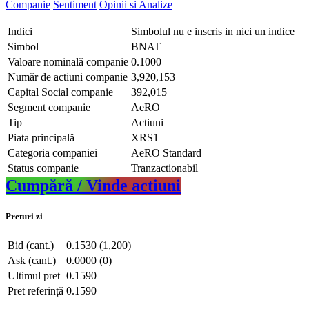
Companie
Sentiment
Opinii si Analize
Indici
Simbolul nu e inscris in nici un indice
Simbol
BNAT
Valoare nominală companie
0.1000
Număr de actiuni companie
3,920,153
Capital Social companie
392,015
Segment companie
AeRO
Tip
Actiuni
Piata principală
XRS1
Categoria companiei
AeRO Standard
Status companie
Tranzactionabil
Cumpără / Vinde actiuni
Preturi zi
Bid (cant.)
0.1530 (1,200)
Ask (cant.)
0.0000 (0)
Ultimul pret
0.1590
Pret referință
0.1590