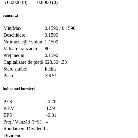
5
0.0000 (0)
0.0000 (0)
Sumar zi
Min/Max
0.1590 / 0.1590
Deschidere
0.1590
Nr tranzacții / volum
1 / 500
Valoare tranzacții
80
Preț mediu
0.1590
Capitalizare de piață
623,304.33
Stare simbol
Inchis
Piața
XRS1
Indicatori bursieri
PER
-0.20
P/BV
1.59
EPS
-0.81
Preț / Vânzări (P/S)
-
Randament Dividend
-
Dividend
-