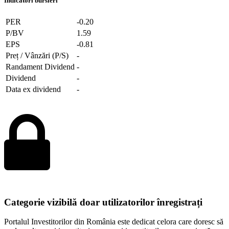
Indicatori bursieri
PER
-0.20
P/BV
1.59
EPS
-0.81
Preț / Vânzări (P/S)
-
Randament Dividend
-
Dividend
-
Data ex dividend
-
Categorie vizibilă doar utilizatorilor înregistrați
Portalul Investitorilor din România este dedicat celora care doresc să