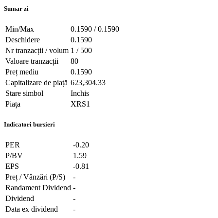
Sumar zi
Min/Max
0.1590 / 0.1590
Deschidere
0.1590
Nr tranzacții / volum
1 / 500
Valoare tranzacții
80
Preț mediu
0.1590
Capitalizare de piață
623,304.33
Stare simbol
Inchis
Piața
XRS1
Indicatori bursieri
PER
-0.20
P/BV
1.59
EPS
-0.81
Preț / Vânzări (P/S)
-
Randament Dividend
-
Dividend
-
Data ex dividend
-