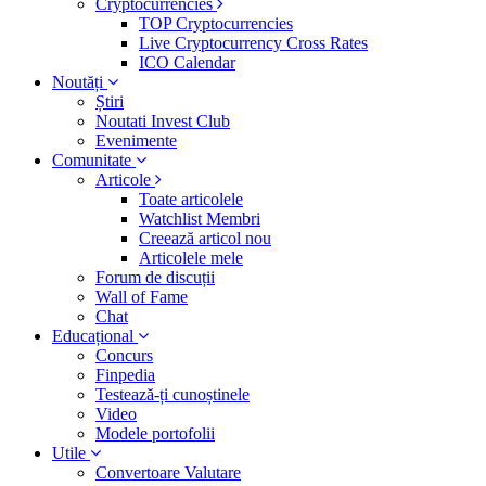
Cryptocurrencies
TOP Cryptocurrencies
Live Cryptocurrency Cross Rates
ICO Calendar
Noutăți
Știri
Noutati Invest Club
Evenimente
Comunitate
Articole
Toate articolele
Watchlist Membri
Creează articol nou
Articolele mele
Forum de discuții
Wall of Fame
Chat
Educațional
Concurs
Finpedia
Testează-ți cunoștinele
Video
Modele portofolii
Utile
Convertoare Valutare