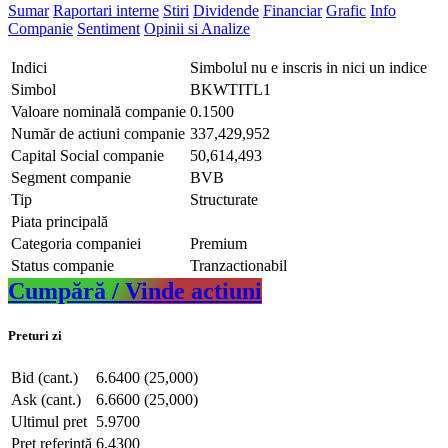
Sumar
Raportari interne
Stiri
Dividende
Financiar
Grafic
Info
Companie
Sentiment
Opinii si Analize
Indici
Simbolul nu e inscris in nici un indice
Simbol
BKWTITL1
Valoare nominală companie
0.1500
Număr de actiuni companie
337,429,952
Capital Social companie
50,614,493
Segment companie
BVB
Tip
Structurate
Piata principală
Categoria companiei
Premium
Status companie
Tranzactionabil
Cumpără / Vinde actiuni
Preturi zi
Bid (cant.)
6.6400 (25,000)
Ask (cant.)
6.6600 (25,000)
Ultimul pret
5.9700
Pret referință
6.4300