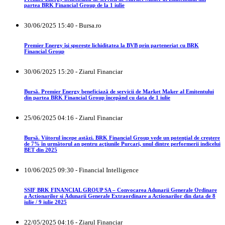
partea BRK Financial Group de la 1 iulie
30/06/2025 15:40 - Bursa.ro
Premier Energy îşi sporeşte lichiditatea la BVB prin parteneriat cu BRK
Financial Group
30/06/2025 15:20 - Ziarul Financiar
Bursă. Premier Energy beneficiază de servicii de Market Maker al Emitentului
din partea BRK Financial Group începând cu data de 1 iulie
25/06/2025 04:16 - Ziarul Financiar
Bursă. Viitorul începe astăzi. BRK Financial Group vede un potenţial de creştere
de 7% în următorul an pentru acţiunile Purcari, unul dintre performerii indicelui
BET din 2025
10/06/2025 09:30 - Financial Intelligence
SSIF BRK FINANCIAL GROUP SA – Convocarea Adunarii Generale Ordinare
a Actionarilor si Adunarii Generale Extraordinare a Actionarilor din data de 8
iulie / 9 iulie 2025
22/05/2025 04:16 - Ziarul Financiar