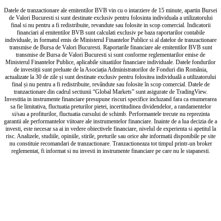
Datele de tranzactionare ale emitentilor BVB vin cu o intarziere de 15 minute, apartin Bursei
de Valori Bucuresti si sunt destinate exclusiv pentru folosinta individuala a utilizatorului
final si nu pentru a fi redistribuite, revandute sau folosite in scop comercial. Indicatorii
financiari al emitentilor BVB sunt calculati exclusiv pe baza raportarilor contabile
individuale, in formatul emis de Ministerul Finantelor Publice si al datelor de tranzactionare
transmise de Bursa de Valori Bucuresti. Raportarile financiare ale emitentilor BVB sunt
transmise de Bursa de Valori Bucuresti si sunt conforme reglementarilor emise de
Ministerul Finantelor Publice, aplicabile situatiilor financiare individuale. Datele fondurilor
de investiții sunt preluate de la Asociația Administratorilor de Fonduri din România,
actualizate la 30 de zile și sunt destinate exclusiv pentru folositea individuală a utilizatorului
final și nu pentru a fi redistribuite, revândute sau folosite în scop comercial. Datele de
tranzactionare din cadrul sectiunii “Global Markets” sunt asigurate de TradingView.
Investitia in instrumente financiare presupune riscuri specifice incluzand fara ca enumerarea
sa fie limitativa, fluctuatia preturilor pietei, incertitudinea dividendelor, a randamentelor
si/sau a profiturilor, fluctuatia cursului de schimb. Performantele trecute nu reprezinta
garantii ale performantelor viitoare ale instrumentelor financiare. Inainte de a lua decizia de a
investi, este necesar sa ai in vedere obiectivele financiare, nivelul de experienta si apetitul la
risc. Analizele, studiile, opiniile, stirile, preturile sau orice alte informatii disponibile pe site
nu constituie recomandari de tranzactionare. Tranzactioneaza tot timpul printr-un broker
reglementat, fi informat si nu investi in instrumente financiare pe care nu le stapanesti.