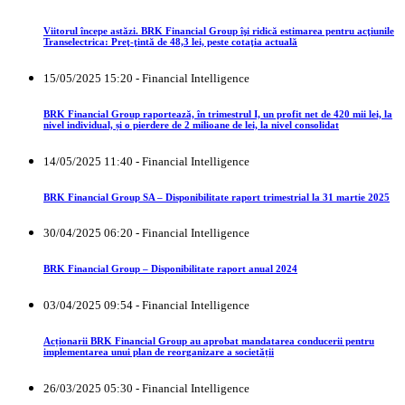
Viitorul începe astăzi. BRK Financial Group îşi ridică estimarea pentru acţiunile
Transelectrica: Preţ-ţintă de 48,3 lei, peste cotaţia actuală
15/05/2025 15:20 - Financial Intelligence
BRK Financial Group raportează, în trimestrul I, un profit net de 420 mii lei, la
nivel individual, și o pierdere de 2 milioane de lei, la nivel consolidat
14/05/2025 11:40 - Financial Intelligence
BRK Financial Group SA – Disponibilitate raport trimestrial la 31 martie 2025
30/04/2025 06:20 - Financial Intelligence
BRK Financial Group – Disponibilitate raport anual 2024
03/04/2025 09:54 - Financial Intelligence
Acționarii BRK Financial Group au aprobat mandatarea conducerii pentru
implementarea unui plan de reorganizare a societății
26/03/2025 05:30 - Financial Intelligence