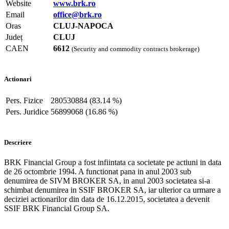
Website
www.brk.ro
Email
office@brk.ro
Oras
CLUJ-NAPOCA
Județ
CLUJ
CAEN
6612
(Security and commodity contracts brokerage)
Actionari
Pers. Fizice
280530884 (83.14 %)
Pers. Juridice
56899068 (16.86 %)
Descriere
BRK Financial Group a fost infiintata ca societate pe actiuni in data
de 26 octombrie 1994. A functionat pana in anul 2003 sub
denumirea de SIVM BROKER SA, in anul 2003 societatea si-a
schimbat denumirea in SSIF BROKER SA, iar ulterior ca urmare a
deciziei actionarilor din data de 16.12.2015, societatea a devenit
SSIF BRK Financial Group SA.