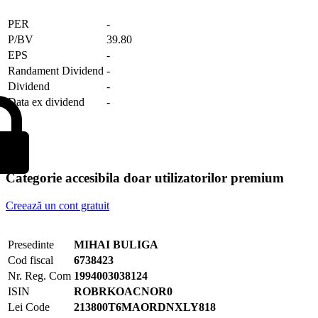
PER
-
P/BV
39.80
EPS
-
Randament Dividend
-
Dividend
-
Data ex dividend
-
Categorie accesibila doar utilizatorilor premium
Creează un cont gratuit
Presedinte
MIHAI BULIGA
Cod fiscal
6738423
Nr. Reg. Com
1994003038124
ISIN
ROBRKOACNOR0
Lei Code
213800T6MAORDNXLY818