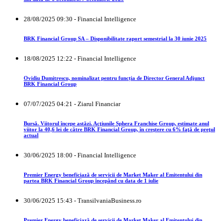
28/08/2025 09:30 - Financial Intelligence
BRK Financial Group SA – Disponibilitate raport semestrial la 30 iunie 2025
18/08/2025 12:22 - Financial Intelligence
Ovidiu Dumitrescu, nominalizat pentru funcția de Director General Adjunct
BRK Financial Group
07/07/2025 04:21 - Ziarul Financiar
Bursă. Viitorul începe astăzi. Acţiunile Sphera Franchise Group, estimate anul
viitor la 40,6 lei de către BRK Financial Group, în creştere cu 6% faţă de preţul
actual
30/06/2025 18:00 - Financial Intelligence
Premier Energy beneficiază de servicii de Market Maker al Emitentului din
partea BRK Financial Group începând cu data de 1 iulie
30/06/2025 15:43 - TransilvaniaBusiness.ro
Premier Energy beneficiază de servicii de Market Maker al Emitentului din