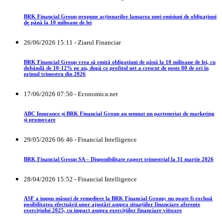
BRK Financial Group propune acționarilor lansarea unei emisiuni de obligațiuni
de până la 10 milioane de lei
26/06/2026 15:11 - Ziarul Financiar
BRK Financial Group vrea să emită obligaţiuni de până la 10 milioane de lei, cu
dobândă de 10-12% pe an, după ce profitul net a crescut de peste 80 de ori în
primul trimestru din 2026
17/06/2026 07:50 - Economica.net
ABC Insurance și BRK Financial Group au semnat un parteneriat de marketing
și promovare
29/05/2026 06:46 - Financial Intelligence
BRK Financial Group SA – Disponibilitate raport trimestrial la 31 martie 2026
28/04/2026 15:52 - Financial Intelligence
ASF a impus măsuri de remediere la BRK Financial Group; nu poate fi exclusă
posibilitatea efectuării unor ajustări asupra situațiilor financiare aferente
exercițiului 2025, cu impact asupra exercițiilor financiare viitoare