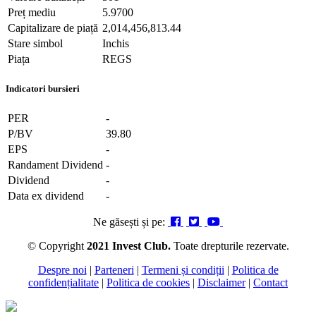
Preț mediu
5.9700
Capitalizare de piață
2,014,456,813.44
Stare simbol
Inchis
Piața
REGS
Indicatori bursieri
PER
-
P/BV
39.80
EPS
-
Randament Dividend
-
Dividend
-
Data ex dividend
-
Ne găsești și pe:
© Copyright
2021 Invest Club.
Toate drepturile rezervate.
Despre noi
|
Parteneri
|
Termeni și condiții
|
Politica de
confidențialitate
|
Politica de cookies
|
Disclaimer
|
Contact