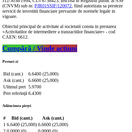
J12/3038/1994, CUI 6738423, inscrisa in Registrul public al ASF
(CNVM) sub nr.
PJR01SSIF/120072
, fiind autorizata sa presteze
servicii de investitii financiare prevazute de normele legale in
vigoare.
Obiectul principal de activitate al societatii consta in prestarea
«Activitatilor de intermediere a tranzactiilor financiare» - cod
CAEN: 6612.
Cumpără / Vinde actiuni
Preturi zi
Bid (cant.)
6.6400 (25,000)
Ask (cant.)
6.6600 (25,000)
Ultimul pret
5.9700
Pret referință
6.4300
Adâncimea pieței
#
Bid (cant.)
Ask (cant.)
1
6.6400 (25,000)
6.6600 (25,000)
2
0.0000 (0)
0.0000 (0)