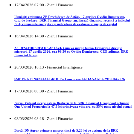
17/04/2026 07:00 - Ziarul Financiar
Urmăriţi emisiunea ZF Deschiderea de Astăzi, 17 aprilie: Ovidiu Dumitrescu,
casa de brokeraj BRK Financial Group, analizează dinamica recentă a indicelui
BET, companiile energetice şi indicatorii de evaluare ai pieţei de capital
16/04/2026 14:30 - Ziarul Financiar
ZF DESCHIDEREA DE ASTĂZI. Cum va merge bursa. Urmăriţi o discuţie
miercuri, 17 aprilie 2026, ora 09.30 cu Ovidiu Dumitrescu, CEO adjunct, BRK
Financial Group
26/03/2026 16:13 - Financial Intelligence
SSIF BRK FINANCIAL GROUP – Convocare AGOA&AGEA 29/30.04.2026
17/03/2026 08:30 - Ziarul Financiar
Bursă. Viitorul începe astăzi. Brokerii de la BRK Financial Group văd acţiunile
One United Properties la 47,3 lei primăvara viitoare, cu 55% peste nivelul actual
03/03/2026 08:18 - Ziarul Financiar
Bursă. DN Agrar primeşte un preţ ţintă de 5,28 lei pe acţiune de la BRK