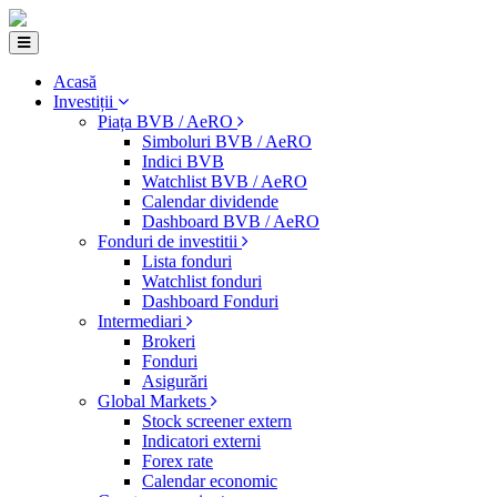
Acasă
Investiții
Piața BVB / AeRO
Simboluri BVB / AeRO
Indici BVB
Watchlist BVB / AeRO
Calendar dividende
Dashboard BVB / AeRO
Fonduri de investitii
Lista fonduri
Watchlist fonduri
Dashboard Fonduri
Intermediari
Brokeri
Fonduri
Asigurări
Global Markets
Stock screener extern
Indicatori externi
Forex rate
Calendar economic