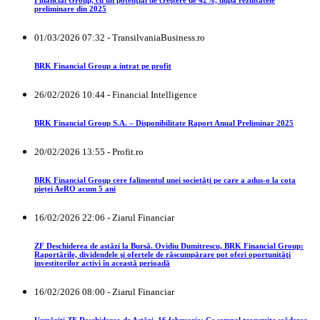
Financial Group, cu un potenţial de creştere de 42%, după rezultatele
preliminare din 2025
01/03/2026 07:32 - TransilvaniaBusiness.ro
BRK Financial Group a intrat pe profit
26/02/2026 10:44 - Financial Intelligence
BRK Financial Group S.A. – Disponibilitate Raport Anual Preliminar 2025
20/02/2026 13:55 - Profit.ro
BRK Financial Group cere falimentul unei societăți pe care a adus-o la cota
pieței AeRO acum 5 ani
16/02/2026 22:06 - Ziarul Financiar
ZF Deschiderea de astăzi la Bursă. Ovidiu Dumitrescu, BRK Financial Group:
Raportările, dividendele şi ofertele de răscumpărare pot oferi oportunităţi
investitorilor activi în această perioadă
16/02/2026 08:00 - Ziarul Financiar
Urmăriţi ZF Deschiderea de Astăzi, 16 februarie: Ce semnal transmite scăderea