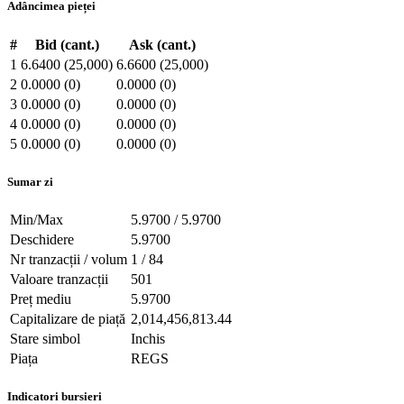
Adâncimea pieței
#
Bid (cant.)
Ask (cant.)
1
6.6400 (25,000)
6.6600 (25,000)
2
0.0000 (0)
0.0000 (0)
3
0.0000 (0)
0.0000 (0)
4
0.0000 (0)
0.0000 (0)
5
0.0000 (0)
0.0000 (0)
Sumar zi
Min/Max
5.9700 / 5.9700
Deschidere
5.9700
Nr tranzacții / volum
1 / 84
Valoare tranzacții
501
Preț mediu
5.9700
Capitalizare de piață
2,014,456,813.44
Stare simbol
Inchis
Piața
REGS
Indicatori bursieri