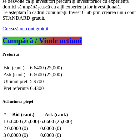
se dezvolte ca și investitori precum și investitorilor cu experiență
dornici să împărtășească cu alții experiența lor investițională.
Te așteptam în cadrul comunității Invest Club prin crearea unui cont
STANDARD gratuit.
Creează un cont gratuit
Cumpără / Vinde actiuni
Preturi zi
Bid (cant.)
6.6400 (25,000)
Ask (cant.)
6.6600 (25,000)
Ultimul pret
5.9700
Pret referință
6.4300
Adâncimea pieței
#
Bid (cant.)
Ask (cant.)
1
6.6400 (25,000)
6.6600 (25,000)
2
0.0000 (0)
0.0000 (0)
3
0.0000 (0)
0.0000 (0)