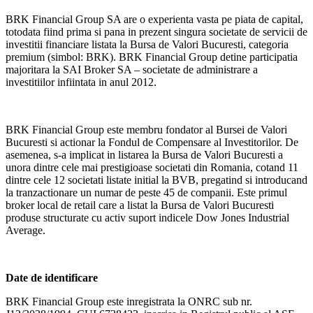
BRK Financial Group SA are o experienta vasta pe piata de capital,
totodata fiind prima si pana in prezent singura societate de servicii de
investitii financiare listata la Bursa de Valori Bucuresti, categoria
premium (simbol: BRK). BRK Financial Group detine participatia
majoritara la SAI Broker SA – societate de administrare a
investitiilor infiintata in anul 2012.
BRK Financial Group este membru fondator al Bursei de Valori
Bucuresti si actionar la Fondul de Compensare al Investitorilor. De
asemenea, s-a implicat in listarea la Bursa de Valori Bucuresti a
unora dintre cele mai prestigioase societati din Romania, cotand 11
dintre cele 12 societati listate initial la BVB, pregatind si introducand
la tranzactionare un numar de peste 45 de companii. Este primul
broker local de retail care a listat la Bursa de Valori Bucuresti
produse structurate cu activ suport indicele Dow Jones Industrial
Average.
Date de identificare
BRK Financial Group este inregistrata la ONRC sub nr.