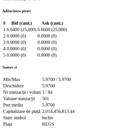
Adâncimea pieței
#
Bid (cant.)
Ask (cant.)
1
6.6400 (25,000)
6.6600 (25,000)
2
0.0000 (0)
0.0000 (0)
3
0.0000 (0)
0.0000 (0)
4
0.0000 (0)
0.0000 (0)
5
0.0000 (0)
0.0000 (0)
Sumar zi
Min/Max
5.9700 / 5.9700
Deschidere
5.9700
Nr tranzacții / volum
1 / 84
Valoare tranzacții
501
Preț mediu
5.9700
Capitalizare de piață
2,014,456,813.44
Stare simbol
Inchis
Piața
REGS