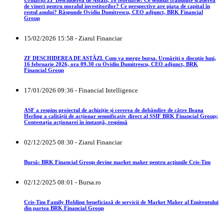
de vineri pentru moralul investitorilor? Ce perspective are piaţa de capital în
restul anului? Răspunde Ovidiu Dumitrescu, CEO adjunct, BRK Financial
Group
15/02/2026 15:58 - Ziarul Financiar
ZF DESCHIDEREA DE ASTĂZI. Cum va merge bursa. Urmăriţi o discuţie luni,
16 februarie 2026, ora 09.30 cu Ovidiu Dumitrescu, CEO adjunct, BRK
Financial Group
17/01/2026 09:36 - Financial Intelligence
ASF a respins proiectul de achiziție și cererea de dobândire de către Ileana
Herling a calității de acționar semnificativ direct al SSIF BRK Financial Group;
Contestația acționarei în instanță, respinsă
02/12/2025 08:30 - Ziarul Financiar
Bursă: BRK Financial Group devine market maker pentru acţiunile Cris-Tim
02/12/2025 08:01 - Bursa.ro
Cris-Tim Family Holding beneficiază de servicii de Market Maker al Emitentului
din partea BRK Financial Group