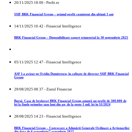
20/11/2025 18:00 - Profit.ro
SSIF BRK Financial Group – primul profit consistent din ultimii 3 ani
14/11/2025 16:42 - Financial Intelligence
BRK Financial Group – Disponibilitate raport trimestrial la 30 septembrie 2025
05/11/2025 12:47 - Financial Intelligence
ASF l-a avizat pe Ovidiu Dumitrescu, în calitate de director SSIF BRK Financial
Group
29/08/2025 08:37 - Ziarul Financiar
Bursă. Casa de brokeraj BRK Financial Group anunţă un profit de 300.000 de
lei la finele primelor şase luni din an, de la peste 1 mil. lei în S1/2024
28/08/2025 14:23 - Financial Intelligence
BRK Financial Group – Convocare a Adunării Generale Ordinare a Acționarilor
din data de 6 octombrie/7 octombrie 2025