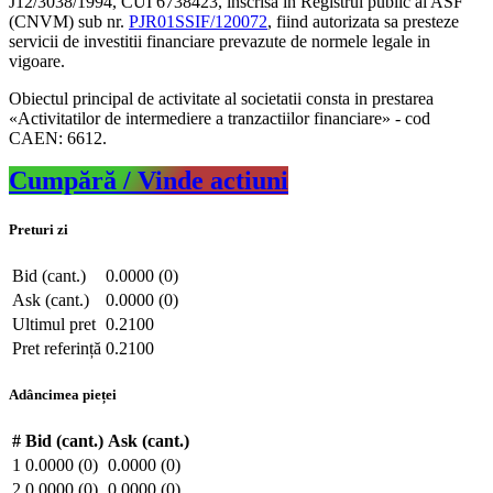
J12/3038/1994, CUI 6738423, inscrisa in Registrul public al ASF
(CNVM) sub nr.
PJR01SSIF/120072
, fiind autorizata sa presteze
servicii de investitii financiare prevazute de normele legale in
vigoare.
Obiectul principal de activitate al societatii consta in prestarea
«Activitatilor de intermediere a tranzactiilor financiare» - cod
CAEN: 6612.
Cumpără / Vinde actiuni
Preturi zi
Bid (cant.)
0.0000 (0)
Ask (cant.)
0.0000 (0)
Ultimul pret
0.2100
Pret referință
0.2100
Adâncimea pieței
#
Bid (cant.)
Ask (cant.)
1
0.0000 (0)
0.0000 (0)
2
0.0000 (0)
0.0000 (0)