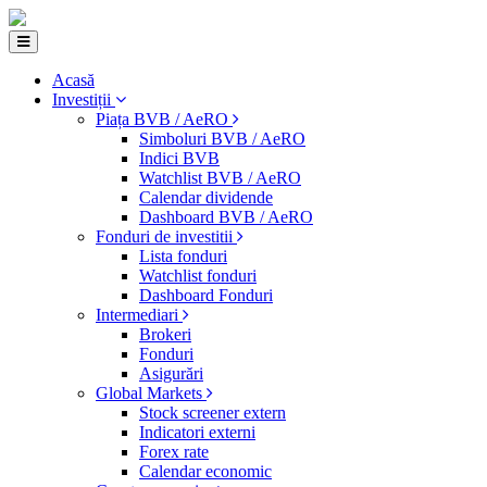
Acasă
Investiții
Piața BVB / AeRO
Simboluri BVB / AeRO
Indici BVB
Watchlist BVB / AeRO
Calendar dividende
Dashboard BVB / AeRO
Fonduri de investitii
Lista fonduri
Watchlist fonduri
Dashboard Fonduri
Intermediari
Brokeri
Fonduri
Asigurări
Global Markets
Stock screener extern
Indicatori externi
Forex rate
Calendar economic