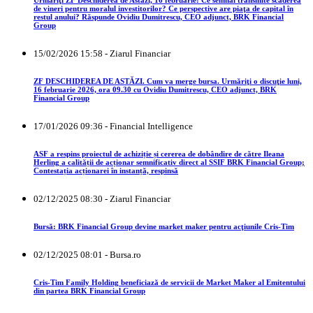
de vineri pentru moralul investitorilor? Ce perspective are piaţa de capital în
restul anului? Răspunde Ovidiu Dumitrescu, CEO adjunct, BRK Financial
Group
15/02/2026 15:58 - Ziarul Financiar
ZF DESCHIDEREA DE ASTĂZI. Cum va merge bursa. Urmăriţi o discuţie luni,
16 februarie 2026, ora 09.30 cu Ovidiu Dumitrescu, CEO adjunct, BRK
Financial Group
17/01/2026 09:36 - Financial Intelligence
ASF a respins proiectul de achiziție și cererea de dobândire de către Ileana
Herling a calității de acționar semnificativ direct al SSIF BRK Financial Group;
Contestația acționarei în instanță, respinsă
02/12/2025 08:30 - Ziarul Financiar
Bursă: BRK Financial Group devine market maker pentru acţiunile Cris-Tim
02/12/2025 08:01 - Bursa.ro
Cris-Tim Family Holding beneficiază de servicii de Market Maker al Emitentului
din partea BRK Financial Group