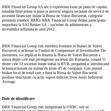
BRK Financial Group SA are o experienta vasta pe piata de capital,
totodata fiind prima si pana in prezent singura societate de servicii de
investitii financiare listata la Bursa de Valori Bucuresti, categoria
premium (simbol: BRK). BRK Financial Group detine participatia
majoritara la SAI Broker SA – societate de administrare a
investitiilor infiintata in anul 2012.
BRK Financial Group este membru fondator al Bursei de Valori
Bucuresti si actionar la Fondul de Compensare al Investitorilor. De
asemenea, s-a implicat in listarea la Bursa de Valori Bucuresti a
unora dintre cele mai prestigioase societati din Romania, cotand 11
dintre cele 12 societati listate initial la BVB, pregatind si introducand
la tranzactionare un numar de peste 45 de companii. Este primul
broker local de retail care a listat la Bursa de Valori Bucuresti
produse structurate cu activ suport indicele Dow Jones Industrial
Average.
Date de identificare
BRK Financial Group este inregistrata la ONRC sub nr.