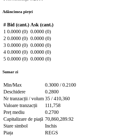
Adâncimea pieței
#
Bid (cant.)
Ask (cant.)
1
0.0000 (0)
0.0000 (0)
2
0.0000 (0)
0.0000 (0)
3
0.0000 (0)
0.0000 (0)
4
0.0000 (0)
0.0000 (0)
5
0.0000 (0)
0.0000 (0)
Sumar zi
Min/Max
0.3000 / 0.2100
Deschidere
0.2800
Nr tranzacții / volum
35 / 410,360
Valoare tranzacții
111,758
Preț mediu
0.2700
Capitalizare de piață
70,860,289.92
Stare simbol
Inchis
Piața
REGS