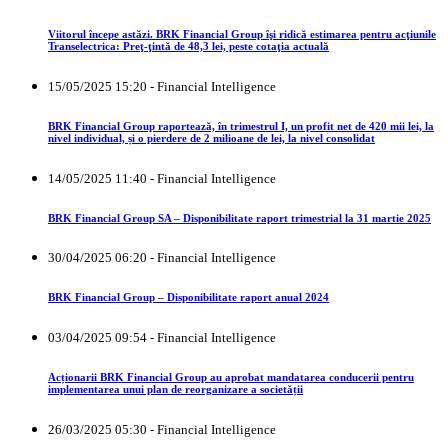
Viitorul începe astăzi. BRK Financial Group îşi ridică estimarea pentru acţiunile
Transelectrica: Preţ-ţintă de 48,3 lei, peste cotaţia actuală
15/05/2025 15:20 - Financial Intelligence
BRK Financial Group raportează, în trimestrul I, un profit net de 420 mii lei, la
nivel individual, și o pierdere de 2 milioane de lei, la nivel consolidat
14/05/2025 11:40 - Financial Intelligence
BRK Financial Group SA – Disponibilitate raport trimestrial la 31 martie 2025
30/04/2025 06:20 - Financial Intelligence
BRK Financial Group – Disponibilitate raport anual 2024
03/04/2025 09:54 - Financial Intelligence
Acționarii BRK Financial Group au aprobat mandatarea conducerii pentru
implementarea unui plan de reorganizare a societății
26/03/2025 05:30 - Financial Intelligence