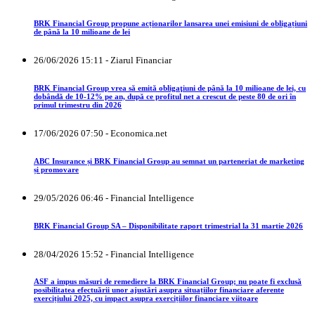
BRK Financial Group propune acționarilor lansarea unei emisiuni de obligațiuni
de până la 10 milioane de lei
26/06/2026 15:11 - Ziarul Financiar
BRK Financial Group vrea să emită obligaţiuni de până la 10 milioane de lei, cu
dobândă de 10-12% pe an, după ce profitul net a crescut de peste 80 de ori în
primul trimestru din 2026
17/06/2026 07:50 - Economica.net
ABC Insurance și BRK Financial Group au semnat un parteneriat de marketing
și promovare
29/05/2026 06:46 - Financial Intelligence
BRK Financial Group SA – Disponibilitate raport trimestrial la 31 martie 2026
28/04/2026 15:52 - Financial Intelligence
ASF a impus măsuri de remediere la BRK Financial Group; nu poate fi exclusă
posibilitatea efectuării unor ajustări asupra situațiilor financiare aferente
exercițiului 2025, cu impact asupra exercițiilor financiare viitoare