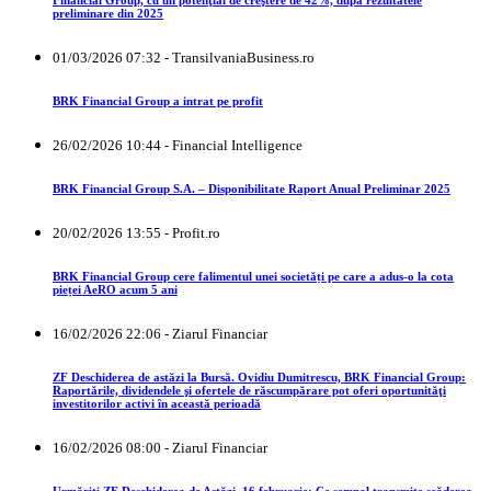
Financial Group, cu un potenţial de creştere de 42%, după rezultatele
preliminare din 2025
01/03/2026 07:32 - TransilvaniaBusiness.ro
BRK Financial Group a intrat pe profit
26/02/2026 10:44 - Financial Intelligence
BRK Financial Group S.A. – Disponibilitate Raport Anual Preliminar 2025
20/02/2026 13:55 - Profit.ro
BRK Financial Group cere falimentul unei societăți pe care a adus-o la cota
pieței AeRO acum 5 ani
16/02/2026 22:06 - Ziarul Financiar
ZF Deschiderea de astăzi la Bursă. Ovidiu Dumitrescu, BRK Financial Group:
Raportările, dividendele şi ofertele de răscumpărare pot oferi oportunităţi
investitorilor activi în această perioadă
16/02/2026 08:00 - Ziarul Financiar
Urmăriţi ZF Deschiderea de Astăzi, 16 februarie: Ce semnal transmite scăderea