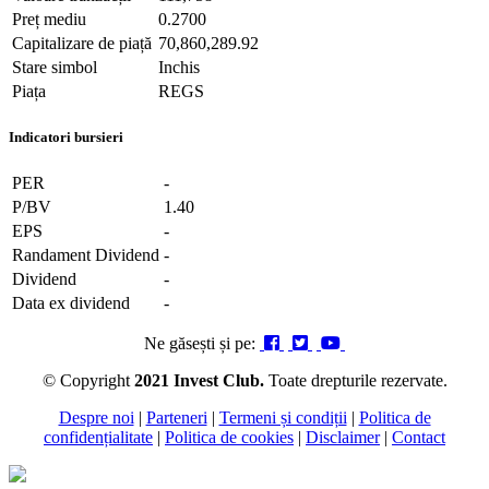
Preț mediu
0.2700
Capitalizare de piață
70,860,289.92
Stare simbol
Inchis
Piața
REGS
Indicatori bursieri
PER
-
P/BV
1.40
EPS
-
Randament Dividend
-
Dividend
-
Data ex dividend
-
Ne găsești și pe:
© Copyright
2021 Invest Club.
Toate drepturile rezervate.
Despre noi
|
Parteneri
|
Termeni și condiții
|
Politica de
confidențialitate
|
Politica de cookies
|
Disclaimer
|
Contact