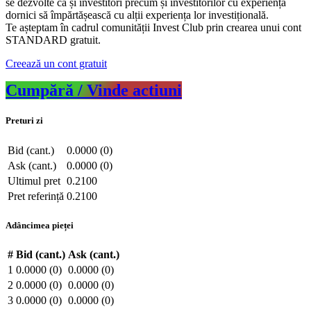
se dezvolte ca și investitori precum și investitorilor cu experiență
dornici să împărtășească cu alții experiența lor investițională.
Te așteptam în cadrul comunității Invest Club prin crearea unui cont
STANDARD gratuit.
Creează un cont gratuit
Cumpără / Vinde actiuni
Preturi zi
Bid (cant.)
0.0000 (0)
Ask (cant.)
0.0000 (0)
Ultimul pret
0.2100
Pret referință
0.2100
Adâncimea pieței
#
Bid (cant.)
Ask (cant.)
1
0.0000 (0)
0.0000 (0)
2
0.0000 (0)
0.0000 (0)
3
0.0000 (0)
0.0000 (0)