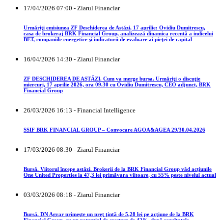
17/04/2026 07:00 - Ziarul Financiar
Urmăriţi emisiunea ZF Deschiderea de Astăzi, 17 aprilie: Ovidiu Dumitrescu,
casa de brokeraj BRK Financial Group, analizează dinamica recentă a indicelui
BET, companiile energetice şi indicatorii de evaluare ai pieţei de capital
16/04/2026 14:30 - Ziarul Financiar
ZF DESCHIDEREA DE ASTĂZI. Cum va merge bursa. Urmăriţi o discuţie
miercuri, 17 aprilie 2026, ora 09.30 cu Ovidiu Dumitrescu, CEO adjunct, BRK
Financial Group
26/03/2026 16:13 - Financial Intelligence
SSIF BRK FINANCIAL GROUP – Convocare AGOA&AGEA 29/30.04.2026
17/03/2026 08:30 - Ziarul Financiar
Bursă. Viitorul începe astăzi. Brokerii de la BRK Financial Group văd acţiunile
One United Properties la 47,3 lei primăvara viitoare, cu 55% peste nivelul actual
03/03/2026 08:18 - Ziarul Financiar
Bursă. DN Agrar primeşte un preţ ţintă de 5,28 lei pe acţiune de la BRK