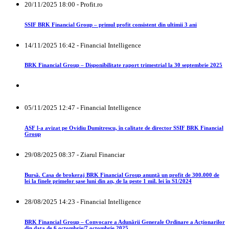
20/11/2025 18:00 - Profit.ro
SSIF BRK Financial Group – primul profit consistent din ultimii 3 ani
14/11/2025 16:42 - Financial Intelligence
BRK Financial Group – Disponibilitate raport trimestrial la 30 septembrie 2025
05/11/2025 12:47 - Financial Intelligence
ASF l-a avizat pe Ovidiu Dumitrescu, în calitate de director SSIF BRK Financial
Group
29/08/2025 08:37 - Ziarul Financiar
Bursă. Casa de brokeraj BRK Financial Group anunţă un profit de 300.000 de
lei la finele primelor şase luni din an, de la peste 1 mil. lei în S1/2024
28/08/2025 14:23 - Financial Intelligence
BRK Financial Group – Convocare a Adunării Generale Ordinare a Acționarilor
din data de 6 octombrie/7 octombrie 2025