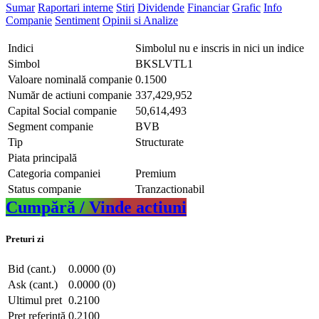
Sumar
Raportari interne
Stiri
Dividende
Financiar
Grafic
Info
Companie
Sentiment
Opinii si Analize
Indici
Simbolul nu e inscris in nici un indice
Simbol
BKSLVTL1
Valoare nominală companie
0.1500
Număr de actiuni companie
337,429,952
Capital Social companie
50,614,493
Segment companie
BVB
Tip
Structurate
Piata principală
Categoria companiei
Premium
Status companie
Tranzactionabil
Cumpără / Vinde actiuni
Preturi zi
Bid (cant.)
0.0000 (0)
Ask (cant.)
0.0000 (0)
Ultimul pret
0.2100
Pret referință
0.2100