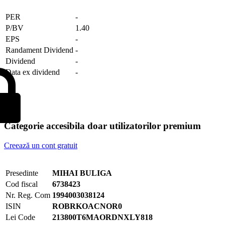
PER
-
P/BV
1.40
EPS
-
Randament Dividend
-
Dividend
-
Data ex dividend
-
Categorie accesibila doar utilizatorilor premium
Creează un cont gratuit
Presedinte
MIHAI BULIGA
Cod fiscal
6738423
Nr. Reg. Com
1994003038124
ISIN
ROBRKOACNOR0
Lei Code
213800T6MAORDNXLY818