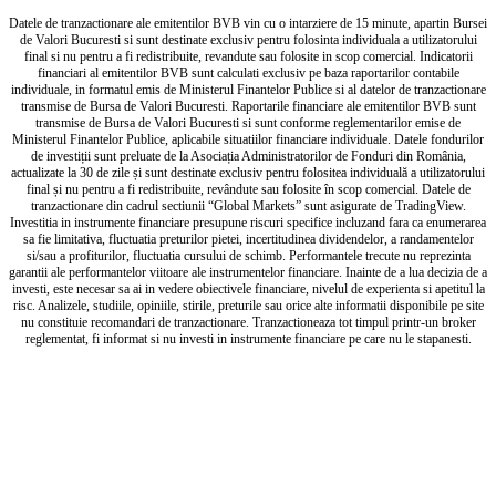
Datele de tranzactionare ale emitentilor BVB vin cu o intarziere de 15 minute, apartin Bursei
de Valori Bucuresti si sunt destinate exclusiv pentru folosinta individuala a utilizatorului
final si nu pentru a fi redistribuite, revandute sau folosite in scop comercial. Indicatorii
financiari al emitentilor BVB sunt calculati exclusiv pe baza raportarilor contabile
individuale, in formatul emis de Ministerul Finantelor Publice si al datelor de tranzactionare
transmise de Bursa de Valori Bucuresti. Raportarile financiare ale emitentilor BVB sunt
transmise de Bursa de Valori Bucuresti si sunt conforme reglementarilor emise de
Ministerul Finantelor Publice, aplicabile situatiilor financiare individuale. Datele fondurilor
de investiții sunt preluate de la Asociația Administratorilor de Fonduri din România,
actualizate la 30 de zile și sunt destinate exclusiv pentru folositea individuală a utilizatorului
final și nu pentru a fi redistribuite, revândute sau folosite în scop comercial. Datele de
tranzactionare din cadrul sectiunii “Global Markets” sunt asigurate de TradingView.
Investitia in instrumente financiare presupune riscuri specifice incluzand fara ca enumerarea
sa fie limitativa, fluctuatia preturilor pietei, incertitudinea dividendelor, a randamentelor
si/sau a profiturilor, fluctuatia cursului de schimb. Performantele trecute nu reprezinta
garantii ale performantelor viitoare ale instrumentelor financiare. Inainte de a lua decizia de a
investi, este necesar sa ai in vedere obiectivele financiare, nivelul de experienta si apetitul la
risc. Analizele, studiile, opiniile, stirile, preturile sau orice alte informatii disponibile pe site
nu constituie recomandari de tranzactionare. Tranzactioneaza tot timpul printr-un broker
reglementat, fi informat si nu investi in instrumente financiare pe care nu le stapanesti.