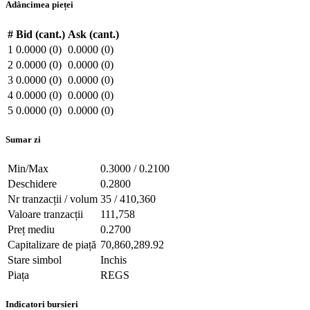
Adâncimea pieței
#
Bid (cant.)
Ask (cant.)
1
0.0000 (0)
0.0000 (0)
2
0.0000 (0)
0.0000 (0)
3
0.0000 (0)
0.0000 (0)
4
0.0000 (0)
0.0000 (0)
5
0.0000 (0)
0.0000 (0)
Sumar zi
Min/Max
0.3000 / 0.2100
Deschidere
0.2800
Nr tranzacții / volum
35 / 410,360
Valoare tranzacții
111,758
Preț mediu
0.2700
Capitalizare de piață
70,860,289.92
Stare simbol
Inchis
Piața
REGS
Indicatori bursieri