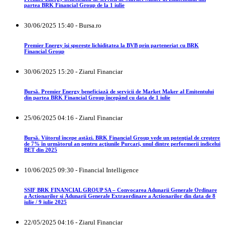
partea BRK Financial Group de la 1 iulie
30/06/2025 15:40 - Bursa.ro
Premier Energy îşi sporeşte lichiditatea la BVB prin parteneriat cu BRK
Financial Group
30/06/2025 15:20 - Ziarul Financiar
Bursă. Premier Energy beneficiază de servicii de Market Maker al Emitentului
din partea BRK Financial Group începând cu data de 1 iulie
25/06/2025 04:16 - Ziarul Financiar
Bursă. Viitorul începe astăzi. BRK Financial Group vede un potenţial de creştere
de 7% în următorul an pentru acţiunile Purcari, unul dintre performerii indicelui
BET din 2025
10/06/2025 09:30 - Financial Intelligence
SSIF BRK FINANCIAL GROUP SA – Convocarea Adunarii Generale Ordinare
a Actionarilor si Adunarii Generale Extraordinare a Actionarilor din data de 8
iulie / 9 iulie 2025
22/05/2025 04:16 - Ziarul Financiar