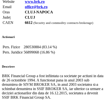
Website
www.brk.ro
Email
office@brk.ro
Oras
CLUJ-NAPOCA
Județ
CLUJ
CAEN
6612
(Security and commodity contracts brokerage)
Actionari
Pers. Fizice
280530884 (83.14 %)
Pers. Juridice
56899068 (16.86 %)
Descriere
BRK Financial Group a fost infiintata ca societate pe actiuni in data
de 26 octombrie 1994. A functionat pana in anul 2003 sub
denumirea de SIVM BROKER SA, in anul 2003 societatea si-a
schimbat denumirea in SSIF BROKER SA, iar ulterior ca urmare a
deciziei actionarilor din data de 16.12.2015, societatea a devenit
SSIF BRK Financial Group SA.