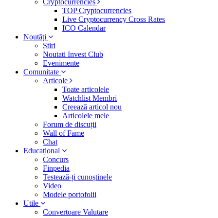
Cryptocurrencies
TOP Cryptocurrencies
Live Cryptocurrency Cross Rates
ICO Calendar
Noutăți
Știri
Noutati Invest Club
Evenimente
Comunitate
Articole
Toate articolele
Watchlist Membri
Creează articol nou
Articolele mele
Forum de discuții
Wall of Fame
Chat
Educațional
Concurs
Finpedia
Testează-ți cunoștinele
Video
Modele portofolii
Utile
Convertoare Valutare