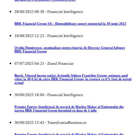
28/08/2025 09:30 - Financial Intelligence
BRK Financial Group SA – Disponibilitate raport semestrial la 30 iunie 2025
18/08/2025 12:22 - Financial Intelligence
Ovidiu Dumitrescu, nominalizat pentru funcția de Director General Adjunct
BRK Financial Group
07/07/2025 04:21 - Ziarul Financiar
Bursă. Viitorul începe astăzi. Acţiunile Sphera Franchise Group, estimate anul
viitor la 40,6 lei de către BRK Financial Group, în creştere cu 6% faţă de preţul
actual
30/06/2025 18:00 - Financial Intelligence
Premier Energy beneficiază de servicii de Market Maker al Emitentului din
partea BRK Financial Group începând cu data de 1 iulie
30/06/2025 15:43 - TransilvaniaBusiness.ro
Premier Energy beneficiază de servicii de Market Maker al Emitentului din