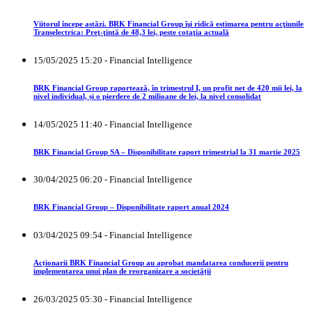
Viitorul începe astăzi. BRK Financial Group îşi ridică estimarea pentru acţiunile
Transelectrica: Preţ-ţintă de 48,3 lei, peste cotaţia actuală
15/05/2025 15:20 - Financial Intelligence
BRK Financial Group raportează, în trimestrul I, un profit net de 420 mii lei, la
nivel individual, și o pierdere de 2 milioane de lei, la nivel consolidat
14/05/2025 11:40 - Financial Intelligence
BRK Financial Group SA – Disponibilitate raport trimestrial la 31 martie 2025
30/04/2025 06:20 - Financial Intelligence
BRK Financial Group – Disponibilitate raport anual 2024
03/04/2025 09:54 - Financial Intelligence
Acționarii BRK Financial Group au aprobat mandatarea conducerii pentru
implementarea unui plan de reorganizare a societății
26/03/2025 05:30 - Financial Intelligence