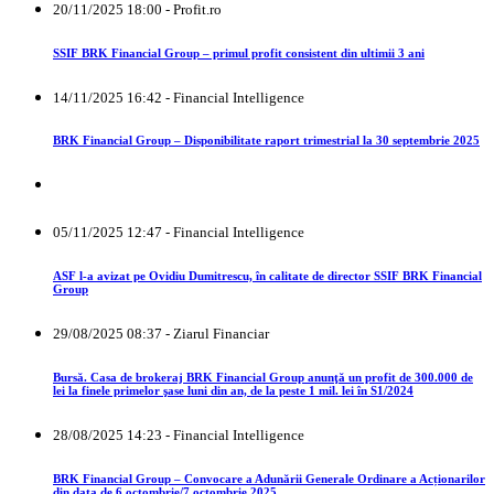
20/11/2025 18:00 - Profit.ro
SSIF BRK Financial Group – primul profit consistent din ultimii 3 ani
14/11/2025 16:42 - Financial Intelligence
BRK Financial Group – Disponibilitate raport trimestrial la 30 septembrie 2025
05/11/2025 12:47 - Financial Intelligence
ASF l-a avizat pe Ovidiu Dumitrescu, în calitate de director SSIF BRK Financial
Group
29/08/2025 08:37 - Ziarul Financiar
Bursă. Casa de brokeraj BRK Financial Group anunţă un profit de 300.000 de
lei la finele primelor şase luni din an, de la peste 1 mil. lei în S1/2024
28/08/2025 14:23 - Financial Intelligence
BRK Financial Group – Convocare a Adunării Generale Ordinare a Acționarilor
din data de 6 octombrie/7 octombrie 2025