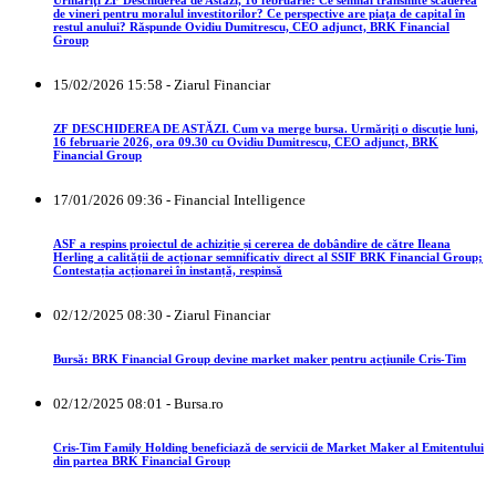
de vineri pentru moralul investitorilor? Ce perspective are piaţa de capital în
restul anului? Răspunde Ovidiu Dumitrescu, CEO adjunct, BRK Financial
Group
15/02/2026 15:58 - Ziarul Financiar
ZF DESCHIDEREA DE ASTĂZI. Cum va merge bursa. Urmăriţi o discuţie luni,
16 februarie 2026, ora 09.30 cu Ovidiu Dumitrescu, CEO adjunct, BRK
Financial Group
17/01/2026 09:36 - Financial Intelligence
ASF a respins proiectul de achiziție și cererea de dobândire de către Ileana
Herling a calității de acționar semnificativ direct al SSIF BRK Financial Group;
Contestația acționarei în instanță, respinsă
02/12/2025 08:30 - Ziarul Financiar
Bursă: BRK Financial Group devine market maker pentru acţiunile Cris-Tim
02/12/2025 08:01 - Bursa.ro
Cris-Tim Family Holding beneficiază de servicii de Market Maker al Emitentului
din partea BRK Financial Group