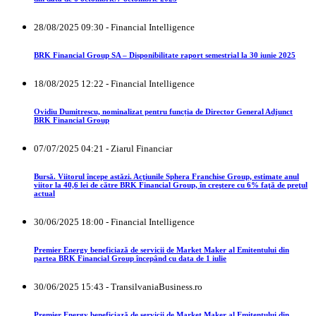
28/08/2025 09:30 - Financial Intelligence
BRK Financial Group SA – Disponibilitate raport semestrial la 30 iunie 2025
18/08/2025 12:22 - Financial Intelligence
Ovidiu Dumitrescu, nominalizat pentru funcția de Director General Adjunct
BRK Financial Group
07/07/2025 04:21 - Ziarul Financiar
Bursă. Viitorul începe astăzi. Acţiunile Sphera Franchise Group, estimate anul
viitor la 40,6 lei de către BRK Financial Group, în creştere cu 6% faţă de preţul
actual
30/06/2025 18:00 - Financial Intelligence
Premier Energy beneficiază de servicii de Market Maker al Emitentului din
partea BRK Financial Group începând cu data de 1 iulie
30/06/2025 15:43 - TransilvaniaBusiness.ro
Premier Energy beneficiază de servicii de Market Maker al Emitentului din