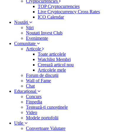
Cryptocurrencies
TOP Cryptocurrencies
Live Cryptocurrency Cross Rates
ICO Calendar
Noutăți
Știri
Noutati Invest Club
Evenimente
Comunitate
Articole
Toate articolele
Watchlist Membri
Creează articol nou
Articolele mele
Forum de discuții
Wall of Fame
Chat
Educațional
Concurs
Finpedia
Testează-ți cunoștinele
Video
Modele portofolii
Utile
Convertoare Valutare