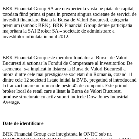
BRK Financial Group SA are o experienta vasta pe piata de capital,
totodata fiind prima si pana in prezent singura societate de servicii de
investitii financiare listata la Bursa de Valori Bucuresti, categoria
premium (simbol: BRK). BRK Financial Group detine participatia
majoritara la SAI Broker SA – societate de administrare a
investitiilor infiintata in anul 2012.
BRK Financial Group este membru fondator al Bursei de Valori
Bucuresti si actionar la Fondul de Compensare al Investitorilor. De
asemenea, s-a implicat in listarea la Bursa de Valori Bucuresti a
unora dintre cele mai prestigioase societati din Romania, cotand 11
dintre cele 12 societati listate initial la BVB, pregatind si introducand
la tranzactionare un numar de peste 45 de companii. Este primul
broker local de retail care a listat la Bursa de Valori Bucuresti
produse structurate cu activ suport indicele Dow Jones Industrial
Average.
Date de identificare
BRK Financial Group este inregistrata la ONRC sub nr.