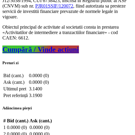
J12/3038/1994, CUI 6738423, inscrisa in Registrul public al ASF
(CNVM) sub nr.
PJR01SSIF/120072
, fiind autorizata sa presteze
servicii de investitii financiare prevazute de normele legale in
vigoare.
Obiectul principal de activitate al societatii consta in prestarea
«Activitatilor de intermediere a tranzactiilor financiare» - cod
CAEN: 6612.
Cumpără / Vinde actiuni
Preturi zi
Bid (cant.)
0.0000 (0)
Ask (cant.)
0.0000 (0)
Ultimul pret
3.1400
Pret referință
3.1900
Adâncimea pieței
#
Bid (cant.)
Ask (cant.)
1
0.0000 (0)
0.0000 (0)
2
0.0000 (0)
0.0000 (0)