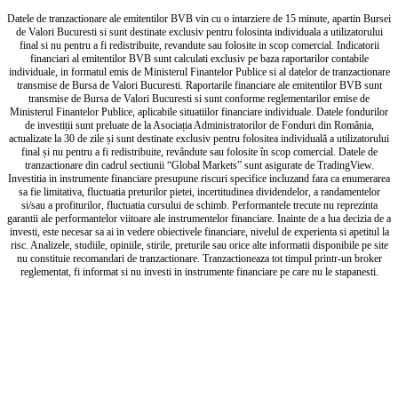
Datele de tranzactionare ale emitentilor BVB vin cu o intarziere de 15 minute, apartin Bursei
de Valori Bucuresti si sunt destinate exclusiv pentru folosinta individuala a utilizatorului
final si nu pentru a fi redistribuite, revandute sau folosite in scop comercial. Indicatorii
financiari al emitentilor BVB sunt calculati exclusiv pe baza raportarilor contabile
individuale, in formatul emis de Ministerul Finantelor Publice si al datelor de tranzactionare
transmise de Bursa de Valori Bucuresti. Raportarile financiare ale emitentilor BVB sunt
transmise de Bursa de Valori Bucuresti si sunt conforme reglementarilor emise de
Ministerul Finantelor Publice, aplicabile situatiilor financiare individuale. Datele fondurilor
de investiții sunt preluate de la Asociația Administratorilor de Fonduri din România,
actualizate la 30 de zile și sunt destinate exclusiv pentru folositea individuală a utilizatorului
final și nu pentru a fi redistribuite, revândute sau folosite în scop comercial. Datele de
tranzactionare din cadrul sectiunii “Global Markets” sunt asigurate de TradingView.
Investitia in instrumente financiare presupune riscuri specifice incluzand fara ca enumerarea
sa fie limitativa, fluctuatia preturilor pietei, incertitudinea dividendelor, a randamentelor
si/sau a profiturilor, fluctuatia cursului de schimb. Performantele trecute nu reprezinta
garantii ale performantelor viitoare ale instrumentelor financiare. Inainte de a lua decizia de a
investi, este necesar sa ai in vedere obiectivele financiare, nivelul de experienta si apetitul la
risc. Analizele, studiile, opiniile, stirile, preturile sau orice alte informatii disponibile pe site
nu constituie recomandari de tranzactionare. Tranzactioneaza tot timpul printr-un broker
reglementat, fi informat si nu investi in instrumente financiare pe care nu le stapanesti.