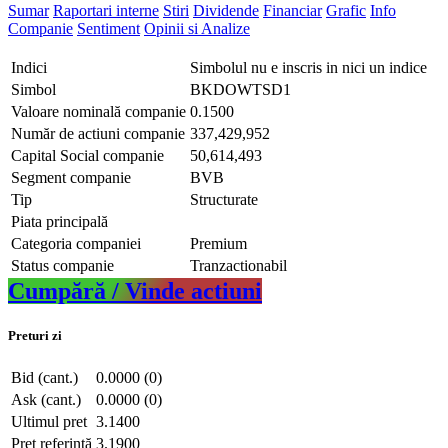
Sumar
Raportari interne
Stiri
Dividende
Financiar
Grafic
Info
Companie
Sentiment
Opinii si Analize
Indici
Simbolul nu e inscris in nici un indice
Simbol
BKDOWTSD1
Valoare nominală companie
0.1500
Număr de actiuni companie
337,429,952
Capital Social companie
50,614,493
Segment companie
BVB
Tip
Structurate
Piata principală
Categoria companiei
Premium
Status companie
Tranzactionabil
Cumpără / Vinde actiuni
Preturi zi
Bid (cant.)
0.0000 (0)
Ask (cant.)
0.0000 (0)
Ultimul pret
3.1400
Pret referință
3.1900