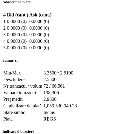
Adâncimea pieței
#
Bid (cant.)
Ask (cant.)
1
0.0000 (0)
0.0000 (0)
2
0.0000 (0)
0.0000 (0)
3
0.0000 (0)
0.0000 (0)
4
0.0000 (0)
0.0000 (0)
5
0.0000 (0)
0.0000 (0)
Sumar zi
Min/Max
3.3500 / 2.5100
Deschidere
2.5500
Nr tranzacții / volum
72 / 66,561
Valoare tranzacții
198,306
Preț mediu
2.9800
Capitalizare de piață
1,059,530,049.28
Stare simbol
Inchis
Piața
REGS
Indicatori bursieri