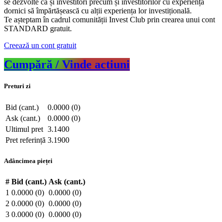
se dezvolte ca și investitori precum și investitorilor cu experiență
dornici să împărtășească cu alții experiența lor investițională.
Te așteptam în cadrul comunității Invest Club prin crearea unui cont
STANDARD gratuit.
Creează un cont gratuit
Cumpără / Vinde actiuni
Preturi zi
Bid (cant.)
0.0000 (0)
Ask (cant.)
0.0000 (0)
Ultimul pret
3.1400
Pret referință
3.1900
Adâncimea pieței
#
Bid (cant.)
Ask (cant.)
1
0.0000 (0)
0.0000 (0)
2
0.0000 (0)
0.0000 (0)
3
0.0000 (0)
0.0000 (0)