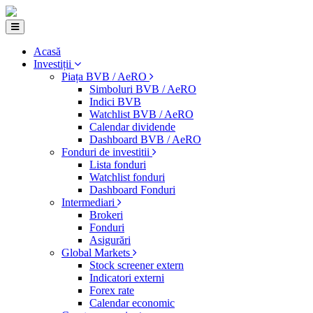
Acasă
Investiții
Piața BVB / AeRO
Simboluri BVB / AeRO
Indici BVB
Watchlist BVB / AeRO
Calendar dividende
Dashboard BVB / AeRO
Fonduri de investitii
Lista fonduri
Watchlist fonduri
Dashboard Fonduri
Intermediari
Brokeri
Fonduri
Asigurări
Global Markets
Stock screener extern
Indicatori externi
Forex rate
Calendar economic