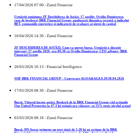
17/04/2026 07:00 - Ziarul Financiar
Urmăriţi emisiunea ZF Deschiderea de Astăzi, 17 aprilie: Ovidiu Dumitrescu,
casa de brokeraj BRK Financial Group, analizează dinamica recentă a indicelui
BET, companiile energetice şi indicatorii de evaluare ai pieţei de capital
16/04/2026 14:30 - Ziarul Financiar
ZF DESCHIDEREA DE ASTĂZI. Cum va merge bursa. Urmăriţi o discuţie
miercuri, 17 aprilie 2026, ora 09.30 cu Ovidiu Dumitrescu, CEO adjunct, BRK
Financial Group
26/03/2026 16:13 - Financial Intelligence
SSIF BRK FINANCIAL GROUP – Convocare AGOA&AGEA 29/30.04.2026
17/03/2026 08:30 - Ziarul Financiar
Bursă. Viitorul începe astăzi. Brokerii de la BRK Financial Group văd acţiunile
One United Properties la 47,3 lei primăvara viitoare, cu 55% peste nivelul actual
03/03/2026 08:18 - Ziarul Financiar
Bursă. DN Agrar primeşte un preţ ţintă de 5,28 lei pe acţiune de la BRK