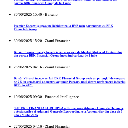
partea BRK Financial Group de la 1 iulie
30/06/2025 15:40 - Bursa.ro
Premier Energy îşi sporeşte lichiditatea la BVB prin parteneriat cu BRK
Financial Group
30/06/2025 15:20 - Ziarul Financiar
Bursă. Premier Energy beneficiază de servicii de Market Maker al Emitentului
din partea BRK Financial Group începând cu data de 1 iulie
25/06/2025 04:16 - Ziarul Financiar
Bursă. Viitorul începe astăzi. BRK Financial Group vede un potenţial de creştere
de 7% în următorul an pentru acţiunile Purcari, unul dintre performerii indicelui
BET din 2025
10/06/2025 09:30 - Financial Intelligence
SSIF BRK FINANCIAL GROUP SA – Convocarea Adunarii Generale Ordinare
a Actionarilor si Adunarii Generale Extraordinare a Actionarilor din data de 8
iulie / 9 iulie 2025
22/05/2025 04:16 - Ziarul Financiar