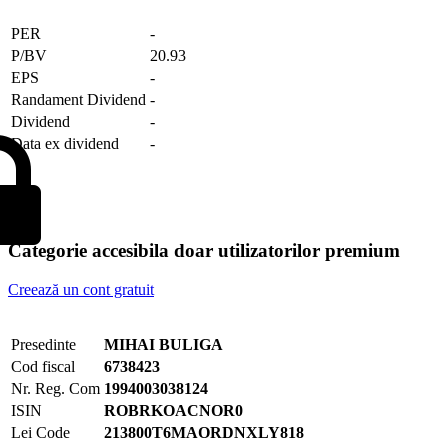
PER
-
P/BV
20.93
EPS
-
Randament Dividend
-
Dividend
-
Data ex dividend
-
Categorie accesibila doar utilizatorilor premium
Creează un cont gratuit
Presedinte
MIHAI BULIGA
Cod fiscal
6738423
Nr. Reg. Com
1994003038124
ISIN
ROBRKOACNOR0
Lei Code
213800T6MAORDNXLY818