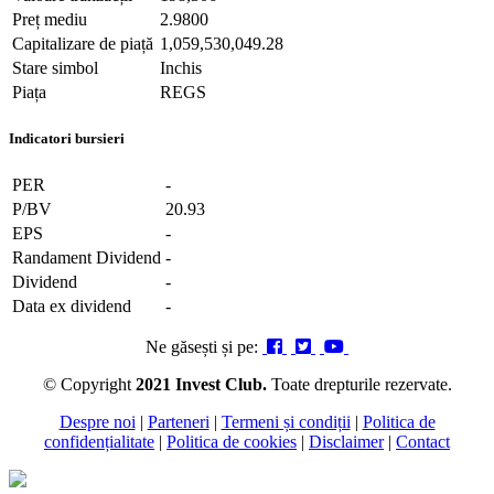
Preț mediu
2.9800
Capitalizare de piață
1,059,530,049.28
Stare simbol
Inchis
Piața
REGS
Indicatori bursieri
PER
-
P/BV
20.93
EPS
-
Randament Dividend
-
Dividend
-
Data ex dividend
-
Ne găsești și pe:
© Copyright
2021 Invest Club.
Toate drepturile rezervate.
Despre noi
|
Parteneri
|
Termeni și condiții
|
Politica de
confidențialitate
|
Politica de cookies
|
Disclaimer
|
Contact