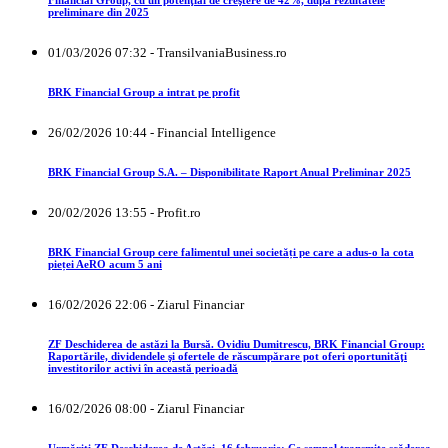
Financial Group, cu un potenţial de creştere de 42%, după rezultatele
preliminare din 2025
01/03/2026 07:32 - TransilvaniaBusiness.ro
BRK Financial Group a intrat pe profit
26/02/2026 10:44 - Financial Intelligence
BRK Financial Group S.A. – Disponibilitate Raport Anual Preliminar 2025
20/02/2026 13:55 - Profit.ro
BRK Financial Group cere falimentul unei societăți pe care a adus-o la cota
pieței AeRO acum 5 ani
16/02/2026 22:06 - Ziarul Financiar
ZF Deschiderea de astăzi la Bursă. Ovidiu Dumitrescu, BRK Financial Group:
Raportările, dividendele şi ofertele de răscumpărare pot oferi oportunităţi
investitorilor activi în această perioadă
16/02/2026 08:00 - Ziarul Financiar
Urmăriţi ZF Deschiderea de Astăzi, 16 februarie: Ce semnal transmite scăderea