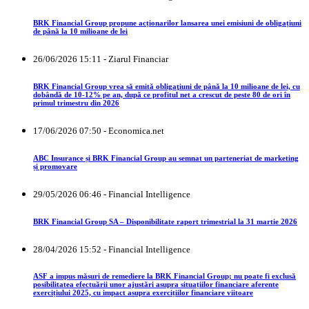
BRK Financial Group propune acționarilor lansarea unei emisiuni de obligațiuni
de până la 10 milioane de lei
26/06/2026 15:11 - Ziarul Financiar
BRK Financial Group vrea să emită obligaţiuni de până la 10 milioane de lei, cu
dobândă de 10-12% pe an, după ce profitul net a crescut de peste 80 de ori în
primul trimestru din 2026
17/06/2026 07:50 - Economica.net
ABC Insurance și BRK Financial Group au semnat un parteneriat de marketing
și promovare
29/05/2026 06:46 - Financial Intelligence
BRK Financial Group SA – Disponibilitate raport trimestrial la 31 martie 2026
28/04/2026 15:52 - Financial Intelligence
ASF a impus măsuri de remediere la BRK Financial Group; nu poate fi exclusă
posibilitatea efectuării unor ajustări asupra situațiilor financiare aferente
exercițiului 2025, cu impact asupra exercițiilor financiare viitoare