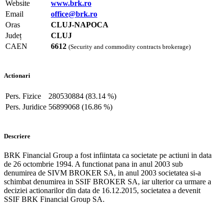
Website
www.brk.ro
Email
office@brk.ro
Oras
CLUJ-NAPOCA
Județ
CLUJ
CAEN
6612
(Security and commodity contracts brokerage)
Actionari
Pers. Fizice
280530884 (83.14 %)
Pers. Juridice
56899068 (16.86 %)
Descriere
BRK Financial Group a fost infiintata ca societate pe actiuni in data
de 26 octombrie 1994. A functionat pana in anul 2003 sub
denumirea de SIVM BROKER SA, in anul 2003 societatea si-a
schimbat denumirea in SSIF BROKER SA, iar ulterior ca urmare a
deciziei actionarilor din data de 16.12.2015, societatea a devenit
SSIF BRK Financial Group SA.