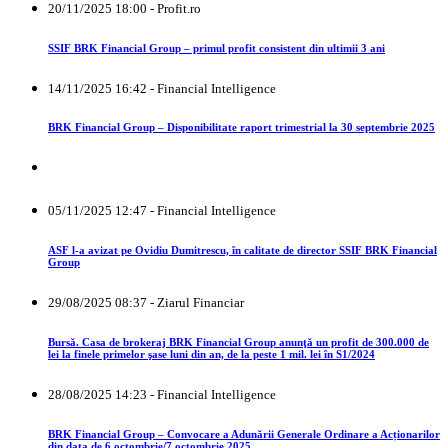
20/11/2025 18:00 - Profit.ro
SSIF BRK Financial Group – primul profit consistent din ultimii 3 ani
14/11/2025 16:42 - Financial Intelligence
BRK Financial Group – Disponibilitate raport trimestrial la 30 septembrie 2025
05/11/2025 12:47 - Financial Intelligence
ASF l-a avizat pe Ovidiu Dumitrescu, în calitate de director SSIF BRK Financial
Group
29/08/2025 08:37 - Ziarul Financiar
Bursă. Casa de brokeraj BRK Financial Group anunţă un profit de 300.000 de
lei la finele primelor şase luni din an, de la peste 1 mil. lei în S1/2024
28/08/2025 14:23 - Financial Intelligence
BRK Financial Group – Convocare a Adunării Generale Ordinare a Acționarilor
din data de 6 octombrie/7 octombrie 2025