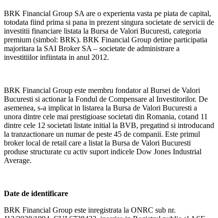
BRK Financial Group SA are o experienta vasta pe piata de capital,
totodata fiind prima si pana in prezent singura societate de servicii de
investitii financiare listata la Bursa de Valori Bucuresti, categoria
premium (simbol: BRK). BRK Financial Group detine participatia
majoritara la SAI Broker SA – societate de administrare a
investitiilor infiintata in anul 2012.
BRK Financial Group este membru fondator al Bursei de Valori
Bucuresti si actionar la Fondul de Compensare al Investitorilor. De
asemenea, s-a implicat in listarea la Bursa de Valori Bucuresti a
unora dintre cele mai prestigioase societati din Romania, cotand 11
dintre cele 12 societati listate initial la BVB, pregatind si introducand
la tranzactionare un numar de peste 45 de companii. Este primul
broker local de retail care a listat la Bursa de Valori Bucuresti
produse structurate cu activ suport indicele Dow Jones Industrial
Average.
Date de identificare
BRK Financial Group este inregistrata la ONRC sub nr.