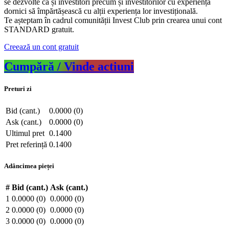
se dezvolte ca și investitori precum și investitorilor cu experiență
dornici să împărtășească cu alții experiența lor investițională.
Te așteptam în cadrul comunității Invest Club prin crearea unui cont
STANDARD gratuit.
Creează un cont gratuit
Cumpără / Vinde actiuni
Preturi zi
Bid (cant.)
0.0000 (0)
Ask (cant.)
0.0000 (0)
Ultimul pret
0.1400
Pret referință
0.1400
Adâncimea pieței
#
Bid (cant.)
Ask (cant.)
1
0.0000 (0)
0.0000 (0)
2
0.0000 (0)
0.0000 (0)
3
0.0000 (0)
0.0000 (0)