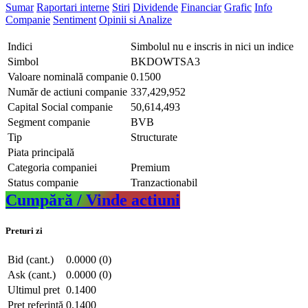
Sumar
Raportari interne
Stiri
Dividende
Financiar
Grafic
Info
Companie
Sentiment
Opinii si Analize
Indici
Simbolul nu e inscris in nici un indice
Simbol
BKDOWTSA3
Valoare nominală companie
0.1500
Număr de actiuni companie
337,429,952
Capital Social companie
50,614,493
Segment companie
BVB
Tip
Structurate
Piata principală
Categoria companiei
Premium
Status companie
Tranzactionabil
Cumpără / Vinde actiuni
Preturi zi
Bid (cant.)
0.0000 (0)
Ask (cant.)
0.0000 (0)
Ultimul pret
0.1400
Pret referință
0.1400