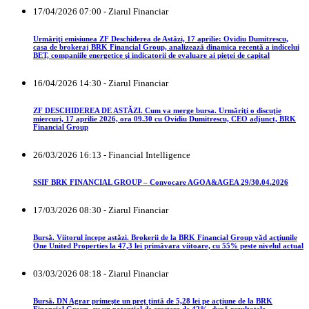
17/04/2026 07:00 - Ziarul Financiar
Urmăriţi emisiunea ZF Deschiderea de Astăzi, 17 aprilie: Ovidiu Dumitrescu,
casa de brokeraj BRK Financial Group, analizează dinamica recentă a indicelui
BET, companiile energetice şi indicatorii de evaluare ai pieţei de capital
16/04/2026 14:30 - Ziarul Financiar
ZF DESCHIDEREA DE ASTĂZI. Cum va merge bursa. Urmăriţi o discuţie
miercuri, 17 aprilie 2026, ora 09.30 cu Ovidiu Dumitrescu, CEO adjunct, BRK
Financial Group
26/03/2026 16:13 - Financial Intelligence
SSIF BRK FINANCIAL GROUP – Convocare AGOA&AGEA 29/30.04.2026
17/03/2026 08:30 - Ziarul Financiar
Bursă. Viitorul începe astăzi. Brokerii de la BRK Financial Group văd acţiunile
One United Properties la 47,3 lei primăvara viitoare, cu 55% peste nivelul actual
03/03/2026 08:18 - Ziarul Financiar
Bursă. DN Agrar primeşte un preţ ţintă de 5,28 lei pe acţiune de la BRK