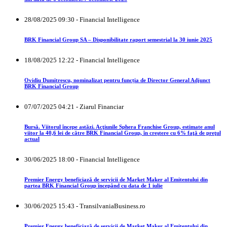
28/08/2025 09:30 - Financial Intelligence
BRK Financial Group SA – Disponibilitate raport semestrial la 30 iunie 2025
18/08/2025 12:22 - Financial Intelligence
Ovidiu Dumitrescu, nominalizat pentru funcția de Director General Adjunct
BRK Financial Group
07/07/2025 04:21 - Ziarul Financiar
Bursă. Viitorul începe astăzi. Acţiunile Sphera Franchise Group, estimate anul
viitor la 40,6 lei de către BRK Financial Group, în creştere cu 6% faţă de preţul
actual
30/06/2025 18:00 - Financial Intelligence
Premier Energy beneficiază de servicii de Market Maker al Emitentului din
partea BRK Financial Group începând cu data de 1 iulie
30/06/2025 15:43 - TransilvaniaBusiness.ro
Premier Energy beneficiază de servicii de Market Maker al Emitentului din