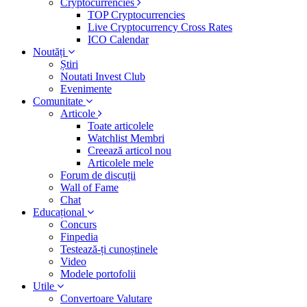
Cryptocurrencies
TOP Cryptocurrencies
Live Cryptocurrency Cross Rates
ICO Calendar
Noutăți
Știri
Noutati Invest Club
Evenimente
Comunitate
Articole
Toate articolele
Watchlist Membri
Creează articol nou
Articolele mele
Forum de discuții
Wall of Fame
Chat
Educațional
Concurs
Finpedia
Testează-ți cunoștinele
Video
Modele portofolii
Utile
Convertoare Valutare