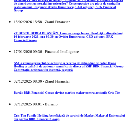
de vineri pentru moralul investitorilor? Ce perspective are piaţa de capital în
restul anului? Răspunde Ovidiu Dumitrescu, CEO adjunct, BRK Financial
Group
15/02/2026 15:58 - Ziarul Financiar
ZF DESCHIDEREA DE ASTĂZI. Cum va merge bursa. Urmăriţi o discuţie luni,
16 februarie 2026, ora 09.30 cu Ovidiu Dumitrescu, CEO adjunct, BRK
Financial Group
17/01/2026 09:36 - Financial Intelligence
ASF a respins proiectul de achiziție și cererea de dobândire de către Ileana
Herling a calității de acționar semnificativ direct al SSIF BRK Financial Group;
Contestația acționarei în instanță, respinsă
02/12/2025 08:30 - Ziarul Financiar
Bursă: BRK Financial Group devine market maker pentru acţiunile Cris-Tim
02/12/2025 08:01 - Bursa.ro
Cris-Tim Family Holding beneficiază de servicii de Market Maker al Emitentului
din partea BRK Financial Group