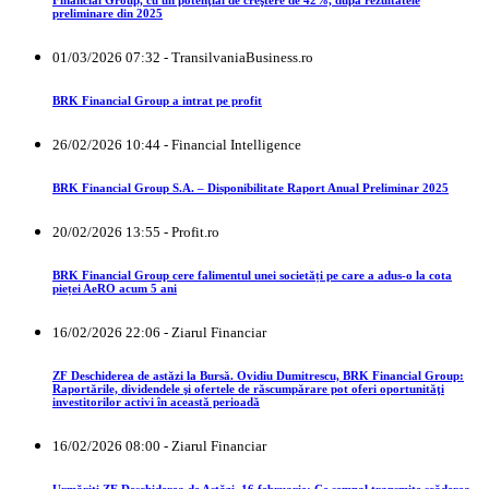
Financial Group, cu un potenţial de creştere de 42%, după rezultatele
preliminare din 2025
01/03/2026 07:32 - TransilvaniaBusiness.ro
BRK Financial Group a intrat pe profit
26/02/2026 10:44 - Financial Intelligence
BRK Financial Group S.A. – Disponibilitate Raport Anual Preliminar 2025
20/02/2026 13:55 - Profit.ro
BRK Financial Group cere falimentul unei societăți pe care a adus-o la cota
pieței AeRO acum 5 ani
16/02/2026 22:06 - Ziarul Financiar
ZF Deschiderea de astăzi la Bursă. Ovidiu Dumitrescu, BRK Financial Group:
Raportările, dividendele şi ofertele de răscumpărare pot oferi oportunităţi
investitorilor activi în această perioadă
16/02/2026 08:00 - Ziarul Financiar
Urmăriţi ZF Deschiderea de Astăzi, 16 februarie: Ce semnal transmite scăderea