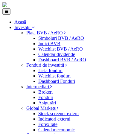
Acasă
Investiții
Piața BVB / AeRO
Simboluri BVB / AeRO
Indici BVB
Watchlist BVB / AeRO
Calendar dividende
Dashboard BVB / AeRO
Fonduri de investitii
Lista fonduri
Watchlist fonduri
Dashboard Fonduri
Intermediari
Brokeri
Fonduri
Asigurări
Global Markets
Stock screener extern
Indicatori externi
Forex rate
Calendar economic