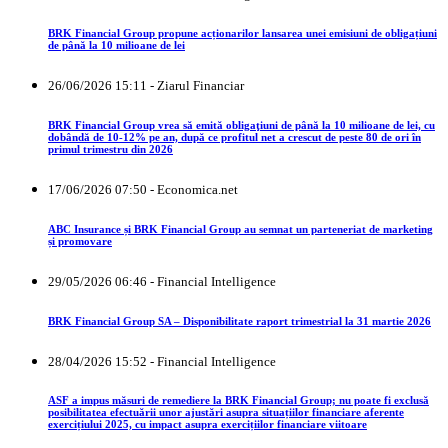
BRK Financial Group propune acționarilor lansarea unei emisiuni de obligațiuni
de până la 10 milioane de lei
26/06/2026 15:11 - Ziarul Financiar
BRK Financial Group vrea să emită obligaţiuni de până la 10 milioane de lei, cu
dobândă de 10-12% pe an, după ce profitul net a crescut de peste 80 de ori în
primul trimestru din 2026
17/06/2026 07:50 - Economica.net
ABC Insurance și BRK Financial Group au semnat un parteneriat de marketing
și promovare
29/05/2026 06:46 - Financial Intelligence
BRK Financial Group SA – Disponibilitate raport trimestrial la 31 martie 2026
28/04/2026 15:52 - Financial Intelligence
ASF a impus măsuri de remediere la BRK Financial Group; nu poate fi exclusă
posibilitatea efectuării unor ajustări asupra situațiilor financiare aferente
exercițiului 2025, cu impact asupra exercițiilor financiare viitoare