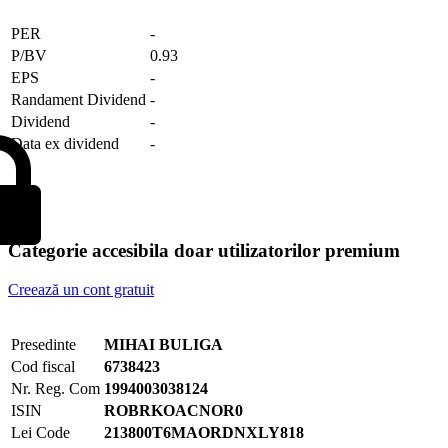
PER
-
P/BV
0.93
EPS
-
Randament Dividend
-
Dividend
-
Data ex dividend
-
Categorie accesibila doar utilizatorilor premium
Creează un cont gratuit
Presedinte
MIHAI BULIGA
Cod fiscal
6738423
Nr. Reg. Com
1994003038124
ISIN
ROBRKOACNOR0
Lei Code
213800T6MAORDNXLY818