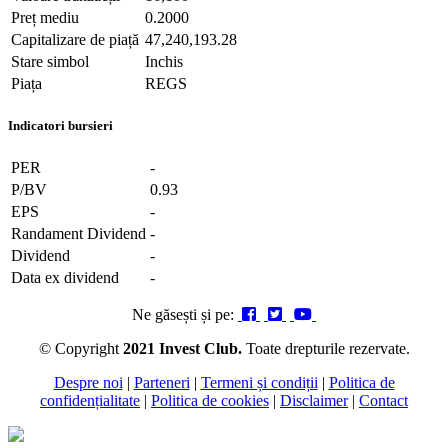
Preț mediu
0.2000
Capitalizare de piață
47,240,193.28
Stare simbol
Inchis
Piața
REGS
Indicatori bursieri
PER
-
P/BV
0.93
EPS
-
Randament Dividend
-
Dividend
-
Data ex dividend
-
Ne găsești și pe:
© Copyright
2021 Invest Club.
Toate drepturile rezervate.
Despre noi
|
Parteneri
|
Termeni și condiții
|
Politica de
confidențialitate
|
Politica de cookies
|
Disclaimer
|
Contact