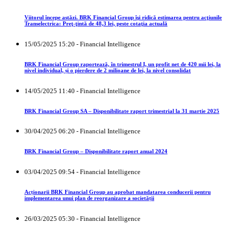
Viitorul începe astăzi. BRK Financial Group îşi ridică estimarea pentru acţiunile
Transelectrica: Preţ-ţintă de 48,3 lei, peste cotaţia actuală
15/05/2025 15:20 - Financial Intelligence
BRK Financial Group raportează, în trimestrul I, un profit net de 420 mii lei, la
nivel individual, și o pierdere de 2 milioane de lei, la nivel consolidat
14/05/2025 11:40 - Financial Intelligence
BRK Financial Group SA – Disponibilitate raport trimestrial la 31 martie 2025
30/04/2025 06:20 - Financial Intelligence
BRK Financial Group – Disponibilitate raport anual 2024
03/04/2025 09:54 - Financial Intelligence
Acționarii BRK Financial Group au aprobat mandatarea conducerii pentru
implementarea unui plan de reorganizare a societății
26/03/2025 05:30 - Financial Intelligence