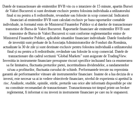
Datele de tranzactionare ale emitentilor BVB vin cu o intarziere de 15 minute, apartin Bursei
de Valori Bucuresti si sunt destinate exclusiv pentru folosinta individuala a utilizatorului
final si nu pentru a fi redistribuite, revandute sau folosite in scop comercial. Indicatorii
financiari al emitentilor BVB sunt calculati exclusiv pe baza raportarilor contabile
individuale, in formatul emis de Ministerul Finantelor Publice si al datelor de tranzactionare
transmise de Bursa de Valori Bucuresti. Raportarile financiare ale emitentilor BVB sunt
transmise de Bursa de Valori Bucuresti si sunt conforme reglementarilor emise de
Ministerul Finantelor Publice, aplicabile situatiilor financiare individuale. Datele fondurilor
de investiții sunt preluate de la Asociația Administratorilor de Fonduri din România,
actualizate la 30 de zile și sunt destinate exclusiv pentru folositea individuală a utilizatorului
final și nu pentru a fi redistribuite, revândute sau folosite în scop comercial. Datele de
tranzactionare din cadrul sectiunii “Global Markets” sunt asigurate de TradingView.
Investitia in instrumente financiare presupune riscuri specifice incluzand fara ca enumerarea
sa fie limitativa, fluctuatia preturilor pietei, incertitudinea dividendelor, a randamentelor
si/sau a profiturilor, fluctuatia cursului de schimb. Performantele trecute nu reprezinta
garantii ale performantelor viitoare ale instrumentelor financiare. Inainte de a lua decizia de a
investi, este necesar sa ai in vedere obiectivele financiare, nivelul de experienta si apetitul la
risc. Analizele, studiile, opiniile, stirile, preturile sau orice alte informatii disponibile pe site
nu constituie recomandari de tranzactionare. Tranzactioneaza tot timpul printr-un broker
reglementat, fi informat si nu investi in instrumente financiare pe care nu le stapanesti.