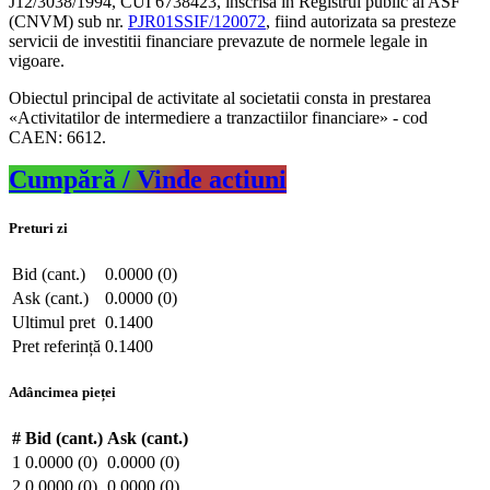
J12/3038/1994, CUI 6738423, inscrisa in Registrul public al ASF
(CNVM) sub nr.
PJR01SSIF/120072
, fiind autorizata sa presteze
servicii de investitii financiare prevazute de normele legale in
vigoare.
Obiectul principal de activitate al societatii consta in prestarea
«Activitatilor de intermediere a tranzactiilor financiare» - cod
CAEN: 6612.
Cumpără / Vinde actiuni
Preturi zi
Bid (cant.)
0.0000 (0)
Ask (cant.)
0.0000 (0)
Ultimul pret
0.1400
Pret referință
0.1400
Adâncimea pieței
#
Bid (cant.)
Ask (cant.)
1
0.0000 (0)
0.0000 (0)
2
0.0000 (0)
0.0000 (0)