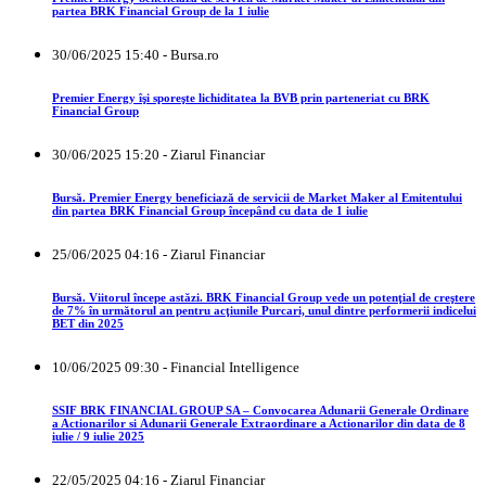
partea BRK Financial Group de la 1 iulie
30/06/2025 15:40 - Bursa.ro
Premier Energy îşi sporeşte lichiditatea la BVB prin parteneriat cu BRK
Financial Group
30/06/2025 15:20 - Ziarul Financiar
Bursă. Premier Energy beneficiază de servicii de Market Maker al Emitentului
din partea BRK Financial Group începând cu data de 1 iulie
25/06/2025 04:16 - Ziarul Financiar
Bursă. Viitorul începe astăzi. BRK Financial Group vede un potenţial de creştere
de 7% în următorul an pentru acţiunile Purcari, unul dintre performerii indicelui
BET din 2025
10/06/2025 09:30 - Financial Intelligence
SSIF BRK FINANCIAL GROUP SA – Convocarea Adunarii Generale Ordinare
a Actionarilor si Adunarii Generale Extraordinare a Actionarilor din data de 8
iulie / 9 iulie 2025
22/05/2025 04:16 - Ziarul Financiar