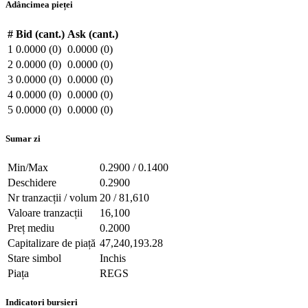
Adâncimea pieței
#
Bid (cant.)
Ask (cant.)
1
0.0000 (0)
0.0000 (0)
2
0.0000 (0)
0.0000 (0)
3
0.0000 (0)
0.0000 (0)
4
0.0000 (0)
0.0000 (0)
5
0.0000 (0)
0.0000 (0)
Sumar zi
Min/Max
0.2900 / 0.1400
Deschidere
0.2900
Nr tranzacții / volum
20 / 81,610
Valoare tranzacții
16,100
Preț mediu
0.2000
Capitalizare de piață
47,240,193.28
Stare simbol
Inchis
Piața
REGS
Indicatori bursieri