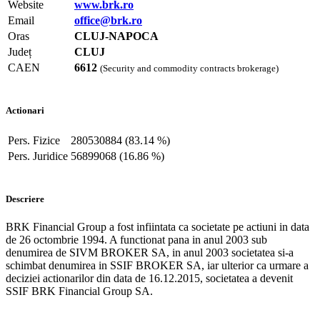
Website
www.brk.ro
Email
office@brk.ro
Oras
CLUJ-NAPOCA
Județ
CLUJ
CAEN
6612
(Security and commodity contracts brokerage)
Actionari
Pers. Fizice
280530884 (83.14 %)
Pers. Juridice
56899068 (16.86 %)
Descriere
BRK Financial Group a fost infiintata ca societate pe actiuni in data
de 26 octombrie 1994. A functionat pana in anul 2003 sub
denumirea de SIVM BROKER SA, in anul 2003 societatea si-a
schimbat denumirea in SSIF BROKER SA, iar ulterior ca urmare a
deciziei actionarilor din data de 16.12.2015, societatea a devenit
SSIF BRK Financial Group SA.