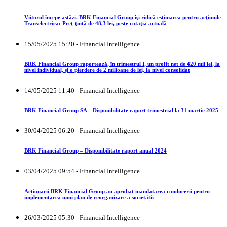
Viitorul începe astăzi. BRK Financial Group îşi ridică estimarea pentru acţiunile
Transelectrica: Preţ-ţintă de 48,3 lei, peste cotaţia actuală
15/05/2025 15:20 - Financial Intelligence
BRK Financial Group raportează, în trimestrul I, un profit net de 420 mii lei, la
nivel individual, și o pierdere de 2 milioane de lei, la nivel consolidat
14/05/2025 11:40 - Financial Intelligence
BRK Financial Group SA – Disponibilitate raport trimestrial la 31 martie 2025
30/04/2025 06:20 - Financial Intelligence
BRK Financial Group – Disponibilitate raport anual 2024
03/04/2025 09:54 - Financial Intelligence
Acționarii BRK Financial Group au aprobat mandatarea conducerii pentru
implementarea unui plan de reorganizare a societății
26/03/2025 05:30 - Financial Intelligence