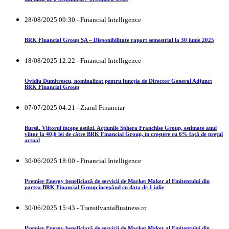
28/08/2025 09:30 - Financial Intelligence
BRK Financial Group SA – Disponibilitate raport semestrial la 30 iunie 2025
18/08/2025 12:22 - Financial Intelligence
Ovidiu Dumitrescu, nominalizat pentru funcția de Director General Adjunct
BRK Financial Group
07/07/2025 04:21 - Ziarul Financiar
Bursă. Viitorul începe astăzi. Acţiunile Sphera Franchise Group, estimate anul
viitor la 40,6 lei de către BRK Financial Group, în creştere cu 6% faţă de preţul
actual
30/06/2025 18:00 - Financial Intelligence
Premier Energy beneficiază de servicii de Market Maker al Emitentului din
partea BRK Financial Group începând cu data de 1 iulie
30/06/2025 15:43 - TransilvaniaBusiness.ro
Premier Energy beneficiază de servicii de Market Maker al Emitentului din