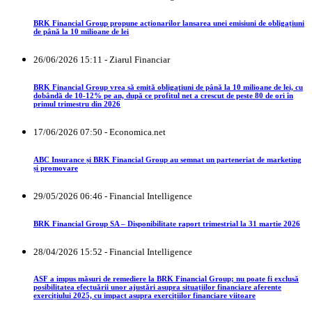
BRK Financial Group propune acționarilor lansarea unei emisiuni de obligațiuni
de până la 10 milioane de lei
26/06/2026 15:11 - Ziarul Financiar
BRK Financial Group vrea să emită obligaţiuni de până la 10 milioane de lei, cu
dobândă de 10-12% pe an, după ce profitul net a crescut de peste 80 de ori în
primul trimestru din 2026
17/06/2026 07:50 - Economica.net
ABC Insurance și BRK Financial Group au semnat un parteneriat de marketing
și promovare
29/05/2026 06:46 - Financial Intelligence
BRK Financial Group SA – Disponibilitate raport trimestrial la 31 martie 2026
28/04/2026 15:52 - Financial Intelligence
ASF a impus măsuri de remediere la BRK Financial Group; nu poate fi exclusă
posibilitatea efectuării unor ajustări asupra situațiilor financiare aferente
exercițiului 2025, cu impact asupra exercițiilor financiare viitoare