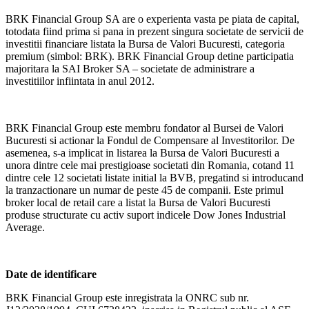
BRK Financial Group SA are o experienta vasta pe piata de capital,
totodata fiind prima si pana in prezent singura societate de servicii de
investitii financiare listata la Bursa de Valori Bucuresti, categoria
premium (simbol: BRK). BRK Financial Group detine participatia
majoritara la SAI Broker SA – societate de administrare a
investitiilor infiintata in anul 2012.
BRK Financial Group este membru fondator al Bursei de Valori
Bucuresti si actionar la Fondul de Compensare al Investitorilor. De
asemenea, s-a implicat in listarea la Bursa de Valori Bucuresti a
unora dintre cele mai prestigioase societati din Romania, cotand 11
dintre cele 12 societati listate initial la BVB, pregatind si introducand
la tranzactionare un numar de peste 45 de companii. Este primul
broker local de retail care a listat la Bursa de Valori Bucuresti
produse structurate cu activ suport indicele Dow Jones Industrial
Average.
Date de identificare
BRK Financial Group este inregistrata la ONRC sub nr.