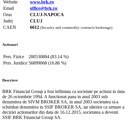
Website
www.brk.ro
Email
office@brk.ro
Oras
CLUJ-NAPOCA
Județ
CLUJ
CAEN
6612
(Security and commodity contracts brokerage)
Actionari
Pers. Fizice
280530884 (83.14 %)
Pers. Juridice
56899068 (16.86 %)
Descriere
BRK Financial Group a fost infiintata ca societate pe actiuni in data
de 26 octombrie 1994. A functionat pana in anul 2003 sub
denumirea de SIVM BROKER SA, in anul 2003 societatea si-a
schimbat denumirea in SSIF BROKER SA, iar ulterior ca urmare a
deciziei actionarilor din data de 16.12.2015, societatea a devenit
SSIF BRK Financial Group SA.