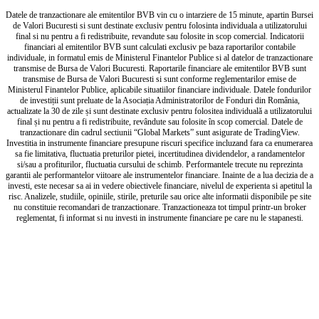
Datele de tranzactionare ale emitentilor BVB vin cu o intarziere de 15 minute, apartin Bursei
de Valori Bucuresti si sunt destinate exclusiv pentru folosinta individuala a utilizatorului
final si nu pentru a fi redistribuite, revandute sau folosite in scop comercial. Indicatorii
financiari al emitentilor BVB sunt calculati exclusiv pe baza raportarilor contabile
individuale, in formatul emis de Ministerul Finantelor Publice si al datelor de tranzactionare
transmise de Bursa de Valori Bucuresti. Raportarile financiare ale emitentilor BVB sunt
transmise de Bursa de Valori Bucuresti si sunt conforme reglementarilor emise de
Ministerul Finantelor Publice, aplicabile situatiilor financiare individuale. Datele fondurilor
de investiții sunt preluate de la Asociația Administratorilor de Fonduri din România,
actualizate la 30 de zile și sunt destinate exclusiv pentru folositea individuală a utilizatorului
final și nu pentru a fi redistribuite, revândute sau folosite în scop comercial. Datele de
tranzactionare din cadrul sectiunii “Global Markets” sunt asigurate de TradingView.
Investitia in instrumente financiare presupune riscuri specifice incluzand fara ca enumerarea
sa fie limitativa, fluctuatia preturilor pietei, incertitudinea dividendelor, a randamentelor
si/sau a profiturilor, fluctuatia cursului de schimb. Performantele trecute nu reprezinta
garantii ale performantelor viitoare ale instrumentelor financiare. Inainte de a lua decizia de a
investi, este necesar sa ai in vedere obiectivele financiare, nivelul de experienta si apetitul la
risc. Analizele, studiile, opiniile, stirile, preturile sau orice alte informatii disponibile pe site
nu constituie recomandari de tranzactionare. Tranzactioneaza tot timpul printr-un broker
reglementat, fi informat si nu investi in instrumente financiare pe care nu le stapanesti.