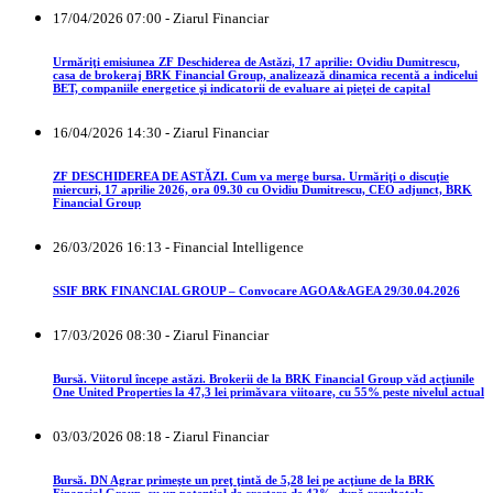
17/04/2026 07:00 - Ziarul Financiar
Urmăriţi emisiunea ZF Deschiderea de Astăzi, 17 aprilie: Ovidiu Dumitrescu,
casa de brokeraj BRK Financial Group, analizează dinamica recentă a indicelui
BET, companiile energetice şi indicatorii de evaluare ai pieţei de capital
16/04/2026 14:30 - Ziarul Financiar
ZF DESCHIDEREA DE ASTĂZI. Cum va merge bursa. Urmăriţi o discuţie
miercuri, 17 aprilie 2026, ora 09.30 cu Ovidiu Dumitrescu, CEO adjunct, BRK
Financial Group
26/03/2026 16:13 - Financial Intelligence
SSIF BRK FINANCIAL GROUP – Convocare AGOA&AGEA 29/30.04.2026
17/03/2026 08:30 - Ziarul Financiar
Bursă. Viitorul începe astăzi. Brokerii de la BRK Financial Group văd acţiunile
One United Properties la 47,3 lei primăvara viitoare, cu 55% peste nivelul actual
03/03/2026 08:18 - Ziarul Financiar
Bursă. DN Agrar primeşte un preţ ţintă de 5,28 lei pe acţiune de la BRK