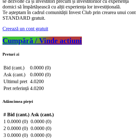
se dezvolte ca și investitori precum și investitorilor cu experiență
dornici să împărtășească cu alții experiența lor investițională.
Te așteptam în cadrul comunității Invest Club prin crearea unui cont
STANDARD gratuit.
Creează un cont gratuit
Cumpără / Vinde actiuni
Preturi zi
Bid (cant.)
0.0000 (0)
Ask (cant.)
0.0000 (0)
Ultimul pret
4.0200
Pret referință
4.0200
Adâncimea pieței
#
Bid (cant.)
Ask (cant.)
1
0.0000 (0)
0.0000 (0)
2
0.0000 (0)
0.0000 (0)
3
0.0000 (0)
0.0000 (0)