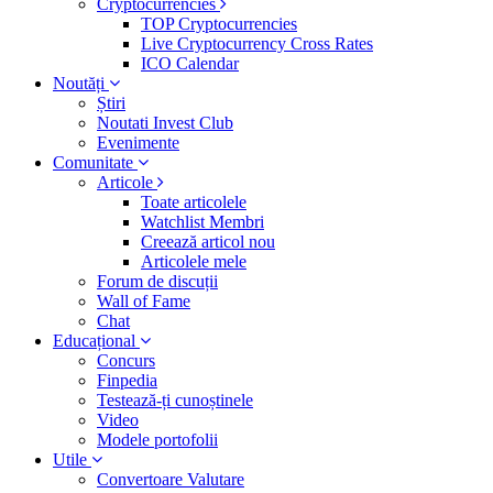
Cryptocurrencies
TOP Cryptocurrencies
Live Cryptocurrency Cross Rates
ICO Calendar
Noutăți
Știri
Noutati Invest Club
Evenimente
Comunitate
Articole
Toate articolele
Watchlist Membri
Creează articol nou
Articolele mele
Forum de discuții
Wall of Fame
Chat
Educațional
Concurs
Finpedia
Testează-ți cunoștinele
Video
Modele portofolii
Utile
Convertoare Valutare