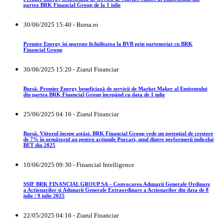
partea BRK Financial Group de la 1 iulie
30/06/2025 15:40 - Bursa.ro
Premier Energy îşi sporeşte lichiditatea la BVB prin parteneriat cu BRK
Financial Group
30/06/2025 15:20 - Ziarul Financiar
Bursă. Premier Energy beneficiază de servicii de Market Maker al Emitentului
din partea BRK Financial Group începând cu data de 1 iulie
25/06/2025 04:16 - Ziarul Financiar
Bursă. Viitorul începe astăzi. BRK Financial Group vede un potenţial de creştere
de 7% în următorul an pentru acţiunile Purcari, unul dintre performerii indicelui
BET din 2025
10/06/2025 09:30 - Financial Intelligence
SSIF BRK FINANCIAL GROUP SA – Convocarea Adunarii Generale Ordinare
a Actionarilor si Adunarii Generale Extraordinare a Actionarilor din data de 8
iulie / 9 iulie 2025
22/05/2025 04:16 - Ziarul Financiar