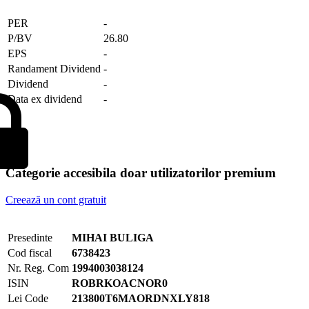
PER
-
P/BV
26.80
EPS
-
Randament Dividend
-
Dividend
-
Data ex dividend
-
Categorie accesibila doar utilizatorilor premium
Creează un cont gratuit
Presedinte
MIHAI BULIGA
Cod fiscal
6738423
Nr. Reg. Com
1994003038124
ISIN
ROBRKOACNOR0
Lei Code
213800T6MAORDNXLY818