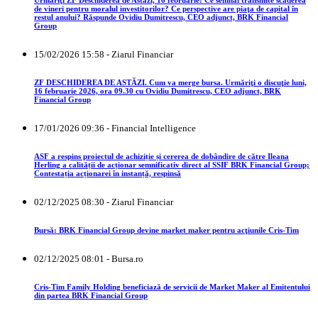
de vineri pentru moralul investitorilor? Ce perspective are piaţa de capital în
restul anului? Răspunde Ovidiu Dumitrescu, CEO adjunct, BRK Financial
Group
15/02/2026 15:58 - Ziarul Financiar
ZF DESCHIDEREA DE ASTĂZI. Cum va merge bursa. Urmăriţi o discuţie luni,
16 februarie 2026, ora 09.30 cu Ovidiu Dumitrescu, CEO adjunct, BRK
Financial Group
17/01/2026 09:36 - Financial Intelligence
ASF a respins proiectul de achiziție și cererea de dobândire de către Ileana
Herling a calității de acționar semnificativ direct al SSIF BRK Financial Group;
Contestația acționarei în instanță, respinsă
02/12/2025 08:30 - Ziarul Financiar
Bursă: BRK Financial Group devine market maker pentru acţiunile Cris-Tim
02/12/2025 08:01 - Bursa.ro
Cris-Tim Family Holding beneficiază de servicii de Market Maker al Emitentului
din partea BRK Financial Group