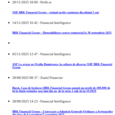
20/11/2025 18:00 - Profit.ro
SSIF BRK Financial Group – primul profit consistent din ultimii 3 ani
14/11/2025 16:42 - Financial Intelligence
BRK Financial Group – Disponibilitate raport trimestrial la 30 septembrie 2025
05/11/2025 12:47 - Financial Intelligence
ASF l-a avizat pe Ovidiu Dumitrescu, în calitate de director SSIF BRK Financial
Group
29/08/2025 08:37 - Ziarul Financiar
Bursă. Casa de brokeraj BRK Financial Group anunţă un profit de 300.000 de
lei la finele primelor şase luni din an, de la peste 1 mil. lei în S1/2024
28/08/2025 14:23 - Financial Intelligence
BRK Financial Group – Convocare a Adunării Generale Ordinare a Acționarilor
din data de 6 octombrie/7 octombrie 2025