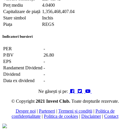
Preț mediu
4.0400
Capitalizare de piață
1,356,468,407.04
Stare simbol
Inchis
Piața
REGS
Indicatori bursieri
PER
-
P/BV
26.80
EPS
-
Randament Dividend
-
Dividend
-
Data ex dividend
-
Ne găsești și pe:
© Copyright
2021 Invest Club.
Toate drepturile rezervate.
Despre noi
|
Parteneri
|
Termeni și condiții
|
Politica de
confidențialitate
|
Politica de cookies
|
Disclaimer
|
Contact