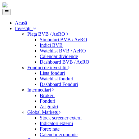
Acasă
Investiții
Piața BVB / AeRO
Simboluri BVB / AeRO
Indici BVB
Watchlist BVB / AeRO
Calendar dividende
Dashboard BVB / AeRO
Fonduri de investitii
Lista fonduri
Watchlist fonduri
Dashboard Fonduri
Intermediari
Brokeri
Fonduri
Asigurări
Global Markets
Stock screener extern
Indicatori externi
Forex rate
Calendar economic