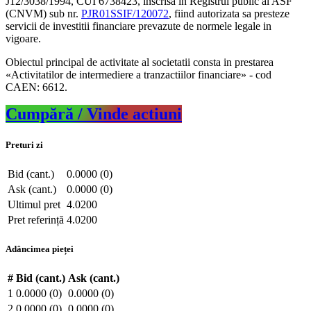
J12/3038/1994, CUI 6738423, inscrisa in Registrul public al ASF
(CNVM) sub nr.
PJR01SSIF/120072
, fiind autorizata sa presteze
servicii de investitii financiare prevazute de normele legale in
vigoare.
Obiectul principal de activitate al societatii consta in prestarea
«Activitatilor de intermediere a tranzactiilor financiare» - cod
CAEN: 6612.
Cumpără / Vinde actiuni
Preturi zi
Bid (cant.)
0.0000 (0)
Ask (cant.)
0.0000 (0)
Ultimul pret
4.0200
Pret referință
4.0200
Adâncimea pieței
#
Bid (cant.)
Ask (cant.)
1
0.0000 (0)
0.0000 (0)
2
0.0000 (0)
0.0000 (0)