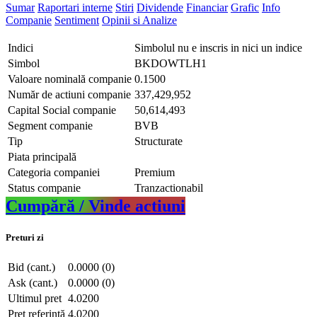
Sumar
Raportari interne
Stiri
Dividende
Financiar
Grafic
Info
Companie
Sentiment
Opinii si Analize
Indici
Simbolul nu e inscris in nici un indice
Simbol
BKDOWTLH1
Valoare nominală companie
0.1500
Număr de actiuni companie
337,429,952
Capital Social companie
50,614,493
Segment companie
BVB
Tip
Structurate
Piata principală
Categoria companiei
Premium
Status companie
Tranzactionabil
Cumpără / Vinde actiuni
Preturi zi
Bid (cant.)
0.0000 (0)
Ask (cant.)
0.0000 (0)
Ultimul pret
4.0200
Pret referință
4.0200