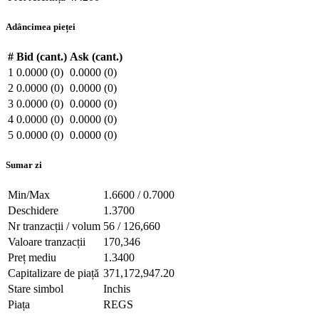
Adâncimea pieței
#
Bid (cant.)
Ask (cant.)
1
0.0000 (0)
0.0000 (0)
2
0.0000 (0)
0.0000 (0)
3
0.0000 (0)
0.0000 (0)
4
0.0000 (0)
0.0000 (0)
5
0.0000 (0)
0.0000 (0)
Sumar zi
Min/Max
1.6600 / 0.7000
Deschidere
1.3700
Nr tranzacții / volum
56 / 126,660
Valoare tranzacții
170,346
Preț mediu
1.3400
Capitalizare de piață
371,172,947.20
Stare simbol
Inchis
Piața
REGS