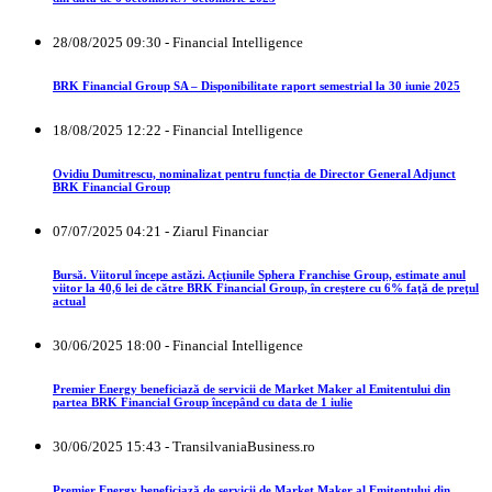
28/08/2025 09:30 - Financial Intelligence
BRK Financial Group SA – Disponibilitate raport semestrial la 30 iunie 2025
18/08/2025 12:22 - Financial Intelligence
Ovidiu Dumitrescu, nominalizat pentru funcția de Director General Adjunct
BRK Financial Group
07/07/2025 04:21 - Ziarul Financiar
Bursă. Viitorul începe astăzi. Acţiunile Sphera Franchise Group, estimate anul
viitor la 40,6 lei de către BRK Financial Group, în creştere cu 6% faţă de preţul
actual
30/06/2025 18:00 - Financial Intelligence
Premier Energy beneficiază de servicii de Market Maker al Emitentului din
partea BRK Financial Group începând cu data de 1 iulie
30/06/2025 15:43 - TransilvaniaBusiness.ro
Premier Energy beneficiază de servicii de Market Maker al Emitentului din