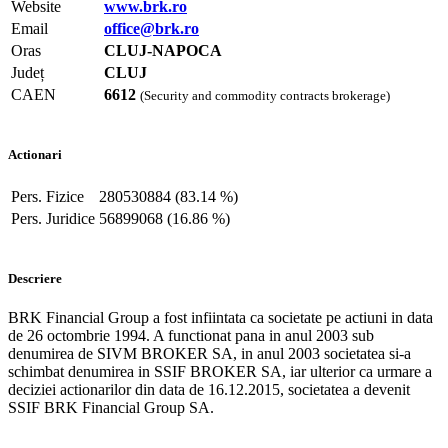
Website
www.brk.ro
Email
office@brk.ro
Oras
CLUJ-NAPOCA
Județ
CLUJ
CAEN
6612
(Security and commodity contracts brokerage)
Actionari
Pers. Fizice
280530884 (83.14 %)
Pers. Juridice
56899068 (16.86 %)
Descriere
BRK Financial Group a fost infiintata ca societate pe actiuni in data
de 26 octombrie 1994. A functionat pana in anul 2003 sub
denumirea de SIVM BROKER SA, in anul 2003 societatea si-a
schimbat denumirea in SSIF BROKER SA, iar ulterior ca urmare a
deciziei actionarilor din data de 16.12.2015, societatea a devenit
SSIF BRK Financial Group SA.