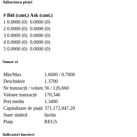
Adâncimea pieței
#
Bid (cant.)
Ask (cant.)
1
0.0000 (0)
0.0000 (0)
2
0.0000 (0)
0.0000 (0)
3
0.0000 (0)
0.0000 (0)
4
0.0000 (0)
0.0000 (0)
5
0.0000 (0)
0.0000 (0)
Sumar zi
Min/Max
1.6600 / 0.7000
Deschidere
1.3700
Nr tranzacții / volum
56 / 126,660
Valoare tranzacții
170,346
Preț mediu
1.3400
Capitalizare de piață
371,172,947.20
Stare simbol
Inchis
Piața
REGS
Indicatori bursieri