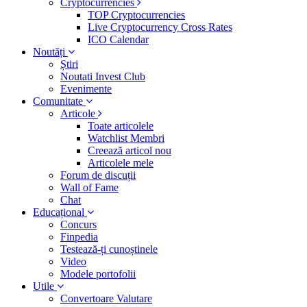
Cryptocurrencies
TOP Cryptocurrencies
Live Cryptocurrency Cross Rates
ICO Calendar
Noutăți
Știri
Noutati Invest Club
Evenimente
Comunitate
Articole
Toate articolele
Watchlist Membri
Creează articol nou
Articolele mele
Forum de discuții
Wall of Fame
Chat
Educațional
Concurs
Finpedia
Testează-ți cunoștinele
Video
Modele portofolii
Utile
Convertoare Valutare