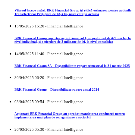
Viitorul începe astăzi. BRK Financial Group îşi ridică estimarea pentru acţiunile
Transelectrica: Preţ-ţintă de 48,3 lei, peste cotaţia actuală
15/05/2025 15:20 - Financial Intelligence
BRK Financial Group raportează, în trimestrul I, un profit net de 420 mii lei, la
nivel individual, și o pierdere de 2 milioane de lei, la nivel consolidat
14/05/2025 11:40 - Financial Intelligence
BRK Financial Group SA – Disponibilitate raport trimestrial la 31 martie 2025
30/04/2025 06:20 - Financial Intelligence
BRK Financial Group – Disponibilitate raport anual 2024
03/04/2025 09:54 - Financial Intelligence
Acționarii BRK Financial Group au aprobat mandatarea conducerii pentru
implementarea unui plan de reorganizare a societății
26/03/2025 05:30 - Financial Intelligence