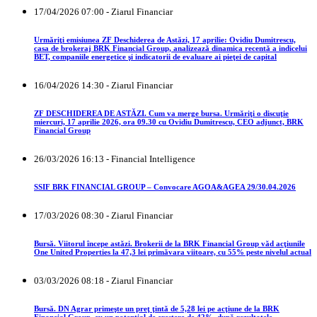
17/04/2026 07:00 - Ziarul Financiar
Urmăriţi emisiunea ZF Deschiderea de Astăzi, 17 aprilie: Ovidiu Dumitrescu,
casa de brokeraj BRK Financial Group, analizează dinamica recentă a indicelui
BET, companiile energetice şi indicatorii de evaluare ai pieţei de capital
16/04/2026 14:30 - Ziarul Financiar
ZF DESCHIDEREA DE ASTĂZI. Cum va merge bursa. Urmăriţi o discuţie
miercuri, 17 aprilie 2026, ora 09.30 cu Ovidiu Dumitrescu, CEO adjunct, BRK
Financial Group
26/03/2026 16:13 - Financial Intelligence
SSIF BRK FINANCIAL GROUP – Convocare AGOA&AGEA 29/30.04.2026
17/03/2026 08:30 - Ziarul Financiar
Bursă. Viitorul începe astăzi. Brokerii de la BRK Financial Group văd acţiunile
One United Properties la 47,3 lei primăvara viitoare, cu 55% peste nivelul actual
03/03/2026 08:18 - Ziarul Financiar
Bursă. DN Agrar primeşte un preţ ţintă de 5,28 lei pe acţiune de la BRK