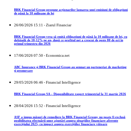
BRK Financial Group propune acționarilor lansarea unei emisiuni de obligațiuni
de până la 10 milioane de lei
26/06/2026 15:11 - Ziarul Financiar
BRK Financial Group vrea să emită obligaţiuni de până la 10 milioane de lei, cu
dobândă de 10-12% pe an, după ce profitul net a crescut de peste 80 de ori în
primul trimestru din 2026
17/06/2026 07:50 - Economica.net
ABC Insurance și BRK Financial Group au semnat un parteneriat de marketing
și promovare
29/05/2026 06:46 - Financial Intelligence
BRK Financial Group SA – Disponibilitate raport trimestrial la 31 martie 2026
28/04/2026 15:52 - Financial Intelligence
ASF a impus măsuri de remediere la BRK Financial Group; nu poate fi exclusă
posibilitatea efectuării unor ajustări asupra situațiilor financiare aferente
exercițiului 2025, cu impact asupra exercițiilor financiare viitoare