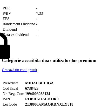
PER
-
P/BV
7.33
EPS
-
Randament Dividend
-
Dividend
-
Data ex dividend
-
Categorie accesibila doar utilizatorilor premium
Creează un cont gratuit
Presedinte
MIHAI BULIGA
Cod fiscal
6738423
Nr. Reg. Com
1994003038124
ISIN
ROBRKOACNOR0
Lei Code
213800T6MAORDNXLY818