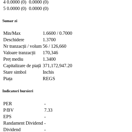
4
0.0000 (0)
0.0000 (0)
5
0.0000 (0)
0.0000 (0)
Sumar zi
Min/Max
1.6600 / 0.7000
Deschidere
1.3700
Nr tranzacții / volum
56 / 126,660
Valoare tranzacții
170,346
Preț mediu
1.3400
Capitalizare de piață
371,172,947.20
Stare simbol
Inchis
Piața
REGS
Indicatori bursieri
PER
-
P/BV
7.33
EPS
-
Randament Dividend
-
Dividend
-