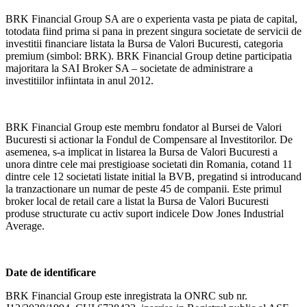
BRK Financial Group SA are o experienta vasta pe piata de capital,
totodata fiind prima si pana in prezent singura societate de servicii de
investitii financiare listata la Bursa de Valori Bucuresti, categoria
premium (simbol: BRK). BRK Financial Group detine participatia
majoritara la SAI Broker SA – societate de administrare a
investitiilor infiintata in anul 2012.
BRK Financial Group este membru fondator al Bursei de Valori
Bucuresti si actionar la Fondul de Compensare al Investitorilor. De
asemenea, s-a implicat in listarea la Bursa de Valori Bucuresti a
unora dintre cele mai prestigioase societati din Romania, cotand 11
dintre cele 12 societati listate initial la BVB, pregatind si introducand
la tranzactionare un numar de peste 45 de companii. Este primul
broker local de retail care a listat la Bursa de Valori Bucuresti
produse structurate cu activ suport indicele Dow Jones Industrial
Average.
Date de identificare
BRK Financial Group este inregistrata la ONRC sub nr.