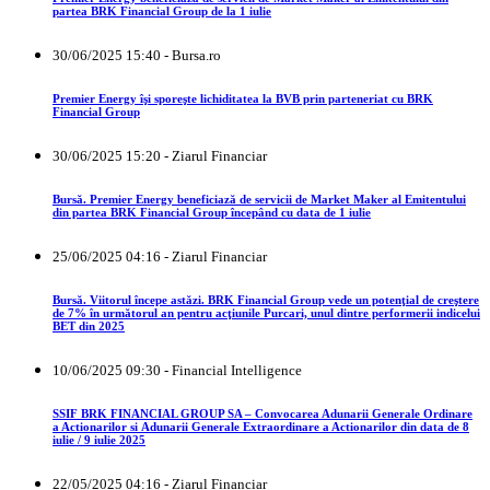
partea BRK Financial Group de la 1 iulie
30/06/2025 15:40 - Bursa.ro
Premier Energy îşi sporeşte lichiditatea la BVB prin parteneriat cu BRK
Financial Group
30/06/2025 15:20 - Ziarul Financiar
Bursă. Premier Energy beneficiază de servicii de Market Maker al Emitentului
din partea BRK Financial Group începând cu data de 1 iulie
25/06/2025 04:16 - Ziarul Financiar
Bursă. Viitorul începe astăzi. BRK Financial Group vede un potenţial de creştere
de 7% în următorul an pentru acţiunile Purcari, unul dintre performerii indicelui
BET din 2025
10/06/2025 09:30 - Financial Intelligence
SSIF BRK FINANCIAL GROUP SA – Convocarea Adunarii Generale Ordinare
a Actionarilor si Adunarii Generale Extraordinare a Actionarilor din data de 8
iulie / 9 iulie 2025
22/05/2025 04:16 - Ziarul Financiar