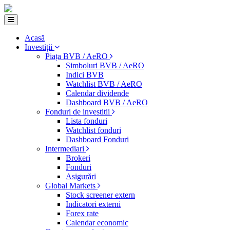
Acasă
Investiții
Piața BVB / AeRO
Simboluri BVB / AeRO
Indici BVB
Watchlist BVB / AeRO
Calendar dividende
Dashboard BVB / AeRO
Fonduri de investitii
Lista fonduri
Watchlist fonduri
Dashboard Fonduri
Intermediari
Brokeri
Fonduri
Asigurări
Global Markets
Stock screener extern
Indicatori externi
Forex rate
Calendar economic