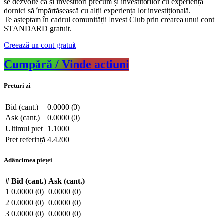
se dezvolte ca și investitori precum și investitorilor cu experiență
dornici să împărtășească cu alții experiența lor investițională.
Te așteptam în cadrul comunității Invest Club prin crearea unui cont
STANDARD gratuit.
Creează un cont gratuit
Cumpără / Vinde actiuni
Preturi zi
Bid (cant.)
0.0000 (0)
Ask (cant.)
0.0000 (0)
Ultimul pret
1.1000
Pret referință
4.4200
Adâncimea pieței
#
Bid (cant.)
Ask (cant.)
1
0.0000 (0)
0.0000 (0)
2
0.0000 (0)
0.0000 (0)
3
0.0000 (0)
0.0000 (0)