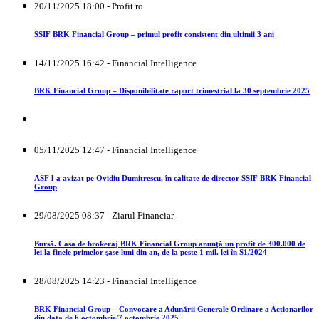
20/11/2025 18:00 - Profit.ro
SSIF BRK Financial Group – primul profit consistent din ultimii 3 ani
14/11/2025 16:42 - Financial Intelligence
BRK Financial Group – Disponibilitate raport trimestrial la 30 septembrie 2025
05/11/2025 12:47 - Financial Intelligence
ASF l-a avizat pe Ovidiu Dumitrescu, în calitate de director SSIF BRK Financial
Group
29/08/2025 08:37 - Ziarul Financiar
Bursă. Casa de brokeraj BRK Financial Group anunţă un profit de 300.000 de
lei la finele primelor şase luni din an, de la peste 1 mil. lei în S1/2024
28/08/2025 14:23 - Financial Intelligence
BRK Financial Group – Convocare a Adunării Generale Ordinare a Acționarilor
din data de 6 octombrie/7 octombrie 2025