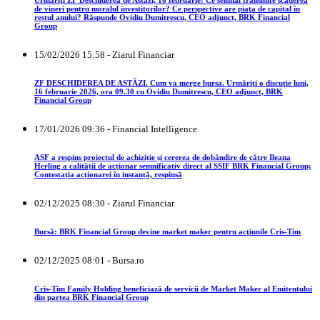
de vineri pentru moralul investitorilor? Ce perspective are piaţa de capital în
restul anului? Răspunde Ovidiu Dumitrescu, CEO adjunct, BRK Financial
Group
15/02/2026 15:58 - Ziarul Financiar
ZF DESCHIDEREA DE ASTĂZI. Cum va merge bursa. Urmăriţi o discuţie luni,
16 februarie 2026, ora 09.30 cu Ovidiu Dumitrescu, CEO adjunct, BRK
Financial Group
17/01/2026 09:36 - Financial Intelligence
ASF a respins proiectul de achiziție și cererea de dobândire de către Ileana
Herling a calității de acționar semnificativ direct al SSIF BRK Financial Group;
Contestația acționarei în instanță, respinsă
02/12/2025 08:30 - Ziarul Financiar
Bursă: BRK Financial Group devine market maker pentru acţiunile Cris-Tim
02/12/2025 08:01 - Bursa.ro
Cris-Tim Family Holding beneficiază de servicii de Market Maker al Emitentului
din partea BRK Financial Group