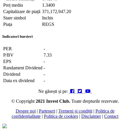
Preț mediu
1.3400
Capitalizare de piață
371,172,947.20
Stare simbol
Inchis
Piața
REGS
Indicatori bursieri
PER
-
P/BV
7.33
EPS
-
Randament Dividend
-
Dividend
-
Data ex dividend
-
Ne găsești și pe:
© Copyright
2021 Invest Club.
Toate drepturile rezervate.
Despre noi
|
Parteneri
|
Termeni și condiții
|
Politica de
confidențialitate
|
Politica de cookies
|
Disclaimer
|
Contact