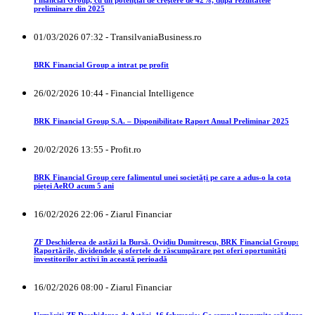
Financial Group, cu un potenţial de creştere de 42%, după rezultatele
preliminare din 2025
01/03/2026 07:32 - TransilvaniaBusiness.ro
BRK Financial Group a intrat pe profit
26/02/2026 10:44 - Financial Intelligence
BRK Financial Group S.A. – Disponibilitate Raport Anual Preliminar 2025
20/02/2026 13:55 - Profit.ro
BRK Financial Group cere falimentul unei societăți pe care a adus-o la cota
pieței AeRO acum 5 ani
16/02/2026 22:06 - Ziarul Financiar
ZF Deschiderea de astăzi la Bursă. Ovidiu Dumitrescu, BRK Financial Group:
Raportările, dividendele şi ofertele de răscumpărare pot oferi oportunităţi
investitorilor activi în această perioadă
16/02/2026 08:00 - Ziarul Financiar
Urmăriţi ZF Deschiderea de Astăzi, 16 februarie: Ce semnal transmite scăderea