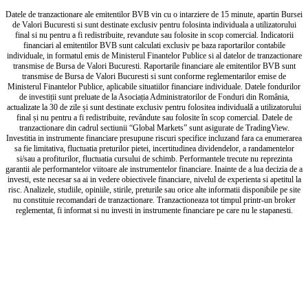
Datele de tranzactionare ale emitentilor BVB vin cu o intarziere de 15 minute, apartin Bursei
de Valori Bucuresti si sunt destinate exclusiv pentru folosinta individuala a utilizatorului
final si nu pentru a fi redistribuite, revandute sau folosite in scop comercial. Indicatorii
financiari al emitentilor BVB sunt calculati exclusiv pe baza raportarilor contabile
individuale, in formatul emis de Ministerul Finantelor Publice si al datelor de tranzactionare
transmise de Bursa de Valori Bucuresti. Raportarile financiare ale emitentilor BVB sunt
transmise de Bursa de Valori Bucuresti si sunt conforme reglementarilor emise de
Ministerul Finantelor Publice, aplicabile situatiilor financiare individuale. Datele fondurilor
de investiții sunt preluate de la Asociația Administratorilor de Fonduri din România,
actualizate la 30 de zile și sunt destinate exclusiv pentru folositea individuală a utilizatorului
final și nu pentru a fi redistribuite, revândute sau folosite în scop comercial. Datele de
tranzactionare din cadrul sectiunii “Global Markets” sunt asigurate de TradingView.
Investitia in instrumente financiare presupune riscuri specifice incluzand fara ca enumerarea
sa fie limitativa, fluctuatia preturilor pietei, incertitudinea dividendelor, a randamentelor
si/sau a profiturilor, fluctuatia cursului de schimb. Performantele trecute nu reprezinta
garantii ale performantelor viitoare ale instrumentelor financiare. Inainte de a lua decizia de a
investi, este necesar sa ai in vedere obiectivele financiare, nivelul de experienta si apetitul la
risc. Analizele, studiile, opiniile, stirile, preturile sau orice alte informatii disponibile pe site
nu constituie recomandari de tranzactionare. Tranzactioneaza tot timpul printr-un broker
reglementat, fi informat si nu investi in instrumente financiare pe care nu le stapanesti.