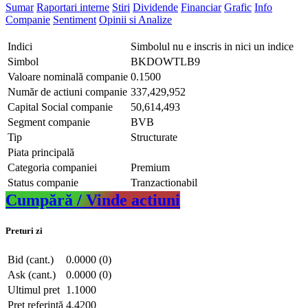
Sumar
Raportari interne
Stiri
Dividende
Financiar
Grafic
Info
Companie
Sentiment
Opinii si Analize
Indici
Simbolul nu e inscris in nici un indice
Simbol
BKDOWTLB9
Valoare nominală companie
0.1500
Număr de actiuni companie
337,429,952
Capital Social companie
50,614,493
Segment companie
BVB
Tip
Structurate
Piata principală
Categoria companiei
Premium
Status companie
Tranzactionabil
Cumpără / Vinde actiuni
Preturi zi
Bid (cant.)
0.0000 (0)
Ask (cant.)
0.0000 (0)
Ultimul pret
1.1000
Pret referință
4.4200