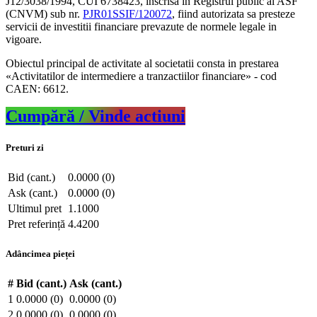
J12/3038/1994, CUI 6738423, inscrisa in Registrul public al ASF
(CNVM) sub nr.
PJR01SSIF/120072
, fiind autorizata sa presteze
servicii de investitii financiare prevazute de normele legale in
vigoare.
Obiectul principal de activitate al societatii consta in prestarea
«Activitatilor de intermediere a tranzactiilor financiare» - cod
CAEN: 6612.
Cumpără / Vinde actiuni
Preturi zi
Bid (cant.)
0.0000 (0)
Ask (cant.)
0.0000 (0)
Ultimul pret
1.1000
Pret referință
4.4200
Adâncimea pieței
#
Bid (cant.)
Ask (cant.)
1
0.0000 (0)
0.0000 (0)
2
0.0000 (0)
0.0000 (0)