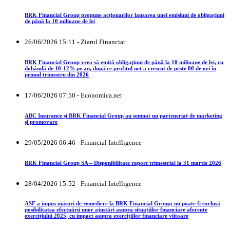
BRK Financial Group propune acționarilor lansarea unei emisiuni de obligațiuni
de până la 10 milioane de lei
26/06/2026 15:11 - Ziarul Financiar
BRK Financial Group vrea să emită obligaţiuni de până la 10 milioane de lei, cu
dobândă de 10-12% pe an, după ce profitul net a crescut de peste 80 de ori în
primul trimestru din 2026
17/06/2026 07:50 - Economica.net
ABC Insurance și BRK Financial Group au semnat un parteneriat de marketing
și promovare
29/05/2026 06:46 - Financial Intelligence
BRK Financial Group SA – Disponibilitate raport trimestrial la 31 martie 2026
28/04/2026 15:52 - Financial Intelligence
ASF a impus măsuri de remediere la BRK Financial Group; nu poate fi exclusă
posibilitatea efectuării unor ajustări asupra situațiilor financiare aferente
exercițiului 2025, cu impact asupra exercițiilor financiare viitoare