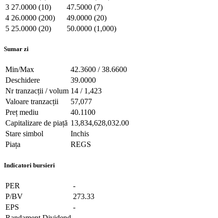
3
27.0000 (10)
47.5000 (7)
4
26.0000 (200)
49.0000 (20)
5
25.0000 (20)
50.0000 (1,000)
Sumar zi
Min/Max
42.3600 / 38.6600
Deschidere
39.0000
Nr tranzacții / volum
14 / 1,423
Valoare tranzacții
57,077
Preț mediu
40.1100
Capitalizare de piață
13,834,628,032.00
Stare simbol
Inchis
Piața
REGS
Indicatori bursieri
PER
-
P/BV
273.33
EPS
-
Randament Dividend
-