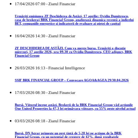
17/04/2026 07:00 - Ziarul Financiar
Urmăriţi emisiunea ZF Deschiderea de Astăzi, 17 aprilie: Ovidiu Dumitrescu,
casa de brokeraj BRK Financial Group, analizează dinamica recentă a indicelui
BET, companiile energetice şi indicatorii de evaluare ai pieţei de capital
16/04/2026 14:30 - Ziarul Financiar
ZF DESCHIDEREA DE ASTĂZI. Cum va merge bursa. Urmăriţi o discuţie
miercuri, 17 aprilie 2026, ora 09.30 cu Ovidiu Dumitrescu, CEO adjunct, BRK
Financial Group
26/03/2026 16:13 - Financial Intelligence
SSIF BRK FINANCIAL GROUP – Convocare AGOA&AGEA 29/30.04.2026
17/03/2026 08:30 - Ziarul Financiar
Bursă. Viitorul începe astăzi. Brokerii de la BRK Financial Group văd acţiunile
One United Properties la 47,3 lei primăvara viitoare, cu 55% peste nivelul actual
03/03/2026 08:18 - Ziarul Financiar
Bursă. DN Agrar primeşte un preţ ţintă de 5,28 lei pe acţiune de la BRK
Financial Group, cu un potenţial de creştere de 42%, după rezultatele