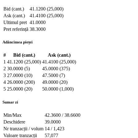
Bid (cant.)
41.1200 (25,000)
Ask (cant.)
41.4100 (25,000)
Ultimul pret
41.0000
Pret referință
38.3000
Adâncimea pieței
#
Bid (cant.)
Ask (cant.)
1
41.1200 (25,000)
41.4100 (25,000)
2
30.0000 (5)
45.0000 (375)
3
27.0000 (10)
47.5000 (7)
4
26.0000 (200)
49.0000 (20)
5
25.0000 (20)
50.0000 (1,000)
Sumar zi
Min/Max
42.3600 / 38.6600
Deschidere
39.0000
Nr tranzacții / volum
14 / 1,423
Valoare tranzacții
57,077