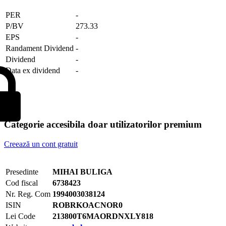
PER
-
P/BV
273.33
EPS
-
Randament Dividend
-
Dividend
-
Data ex dividend
-
Categorie accesibila doar utilizatorilor premium
Creează un cont gratuit
Presedinte
MIHAI BULIGA
Cod fiscal
6738423
Nr. Reg. Com
1994003038124
ISIN
ROBRKOACNOR0
Lei Code
213800T6MAORDNXLY818