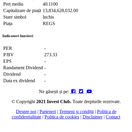
Preț mediu
40.1100
Capitalizare de piață
13,834,628,032.00
Stare simbol
Inchis
Piața
REGS
Indicatori bursieri
PER
-
P/BV
273.33
EPS
-
Randament Dividend
-
Dividend
-
Data ex dividend
-
Ne găsești și pe:
© Copyright
2021 Invest Club.
Toate drepturile rezervate.
Despre noi
|
Parteneri
|
Termeni și condiții
|
Politica de
confidențialitate
|
Politica de cookies
|
Disclaimer
|
Contact