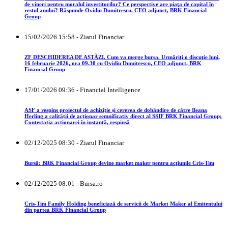
de vineri pentru moralul investitorilor? Ce perspective are piaţa de capital în
restul anului? Răspunde Ovidiu Dumitrescu, CEO adjunct, BRK Financial
Group
15/02/2026 15:58 - Ziarul Financiar
ZF DESCHIDEREA DE ASTĂZI. Cum va merge bursa. Urmăriţi o discuţie luni,
16 februarie 2026, ora 09.30 cu Ovidiu Dumitrescu, CEO adjunct, BRK
Financial Group
17/01/2026 09:36 - Financial Intelligence
ASF a respins proiectul de achiziție și cererea de dobândire de către Ileana
Herling a calității de acționar semnificativ direct al SSIF BRK Financial Group;
Contestația acționarei în instanță, respinsă
02/12/2025 08:30 - Ziarul Financiar
Bursă: BRK Financial Group devine market maker pentru acţiunile Cris-Tim
02/12/2025 08:01 - Bursa.ro
Cris-Tim Family Holding beneficiază de servicii de Market Maker al Emitentului
din partea BRK Financial Group