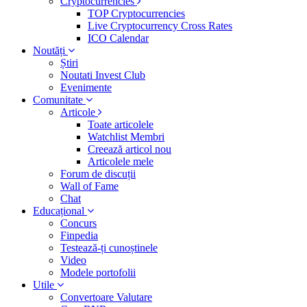
Cryptocurrencies
TOP Cryptocurrencies
Live Cryptocurrency Cross Rates
ICO Calendar
Noutăți
Știri
Noutati Invest Club
Evenimente
Comunitate
Articole
Toate articolele
Watchlist Membri
Creează articol nou
Articolele mele
Forum de discuții
Wall of Fame
Chat
Educațional
Concurs
Finpedia
Testează-ți cunoștinele
Video
Modele portofolii
Utile
Convertoare Valutare