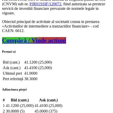
(CNVM) sub nr.
PJR01SSIF/120072
, fiind autorizata sa presteze
servicii de investitii financiare prevazute de normele legale in
vigoare.
Obiectul principal de activitate al societatii consta in prestarea
«Activitatilor de intermediere a tranzactiilor financiare» - cod
CAEN: 6612.
Cumpără / Vinde actiuni
Preturi zi
Bid (cant.)
41.1200 (25,000)
Ask (cant.)
41.4100 (25,000)
Ultimul pret
41.0000
Pret referință
38.3000
Adâncimea pieței
#
Bid (cant.)
Ask (cant.)
1
41.1200 (25,000)
41.4100 (25,000)
2
30.0000 (5)
45.0000 (375)