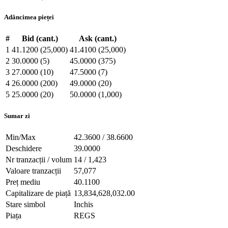
Adâncimea pieței
#
Bid (cant.)
Ask (cant.)
1
41.1200 (25,000)
41.4100 (25,000)
2
30.0000 (5)
45.0000 (375)
3
27.0000 (10)
47.5000 (7)
4
26.0000 (200)
49.0000 (20)
5
25.0000 (20)
50.0000 (1,000)
Sumar zi
Min/Max
42.3600 / 38.6600
Deschidere
39.0000
Nr tranzacții / volum
14 / 1,423
Valoare tranzacții
57,077
Preț mediu
40.1100
Capitalizare de piață
13,834,628,032.00
Stare simbol
Inchis
Piața
REGS