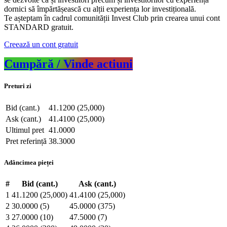
dornici să împărtășească cu alții experiența lor investițională.
Te așteptam în cadrul comunității Invest Club prin crearea unui cont
STANDARD gratuit.
Creează un cont gratuit
Cumpără / Vinde actiuni
Preturi zi
Bid (cant.)
41.1200 (25,000)
Ask (cant.)
41.4100 (25,000)
Ultimul pret
41.0000
Pret referință
38.3000
Adâncimea pieței
#
Bid (cant.)
Ask (cant.)
1
41.1200 (25,000)
41.4100 (25,000)
2
30.0000 (5)
45.0000 (375)
3
27.0000 (10)
47.5000 (7)