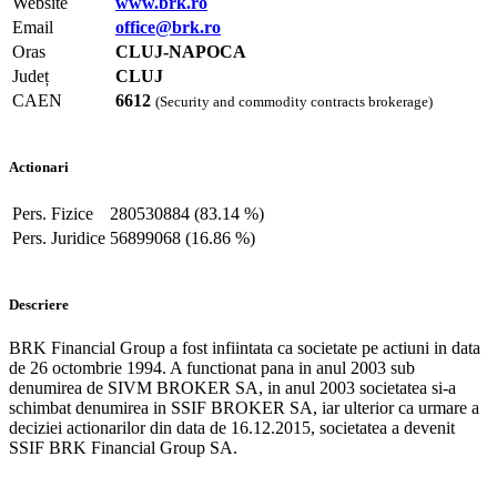
Website
www.brk.ro
Email
office@brk.ro
Oras
CLUJ-NAPOCA
Județ
CLUJ
CAEN
6612
(Security and commodity contracts brokerage)
Actionari
Pers. Fizice
280530884 (83.14 %)
Pers. Juridice
56899068 (16.86 %)
Descriere
BRK Financial Group a fost infiintata ca societate pe actiuni in data
de 26 octombrie 1994. A functionat pana in anul 2003 sub
denumirea de SIVM BROKER SA, in anul 2003 societatea si-a
schimbat denumirea in SSIF BROKER SA, iar ulterior ca urmare a
deciziei actionarilor din data de 16.12.2015, societatea a devenit
SSIF BRK Financial Group SA.