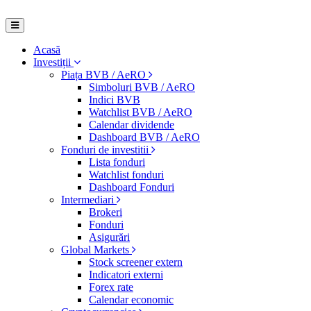
Acasă
Investiții
Piața BVB / AeRO
Simboluri BVB / AeRO
Indici BVB
Watchlist BVB / AeRO
Calendar dividende
Dashboard BVB / AeRO
Fonduri de investitii
Lista fonduri
Watchlist fonduri
Dashboard Fonduri
Intermediari
Brokeri
Fonduri
Asigurări
Global Markets
Stock screener extern
Indicatori externi
Forex rate
Calendar economic