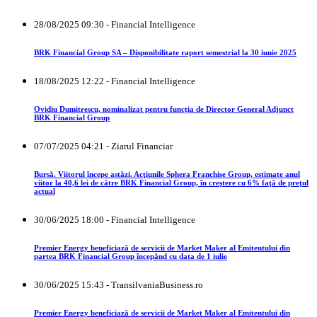
28/08/2025 09:30 - Financial Intelligence
BRK Financial Group SA – Disponibilitate raport semestrial la 30 iunie 2025
18/08/2025 12:22 - Financial Intelligence
Ovidiu Dumitrescu, nominalizat pentru funcția de Director General Adjunct
BRK Financial Group
07/07/2025 04:21 - Ziarul Financiar
Bursă. Viitorul începe astăzi. Acţiunile Sphera Franchise Group, estimate anul
viitor la 40,6 lei de către BRK Financial Group, în creştere cu 6% faţă de preţul
actual
30/06/2025 18:00 - Financial Intelligence
Premier Energy beneficiază de servicii de Market Maker al Emitentului din
partea BRK Financial Group începând cu data de 1 iulie
30/06/2025 15:43 - TransilvaniaBusiness.ro
Premier Energy beneficiază de servicii de Market Maker al Emitentului din