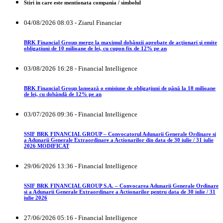
Stiri in care este mentionata compania / simbolul
04/08/2026 08:03 - Ziarul Financiar
BRK Financial Group merge la maximul dobânzii aprobate de acţionari şi emite
obligaţiuni de 10 milioane de lei, cu cupon fix de 12% pe an
03/08/2026 16:28 - Financial Intelligence
BRK Financial Group lansează o emisiune de obligațiuni de până la 10 milioane
de lei, cu dobândă de 12% pe an
03/07/2026 09:36 - Financial Intelligence
SSIF BRK FINANCIAL GROUP – Convocatorul Adunarii Generale Ordinare si
a Adunarii Generale Extraordinare a Actionarilor din data de 30 iulie / 31 iulie
2026 MODIFICAT
29/06/2026 13:36 - Financial Intelligence
SSIF BRK FINANCIAL GROUP S.A. – Convocarea Adunarii Generale Ordinare
si a Adunarii Generale Extraordinare a Actionarilor pentru data de 30 iulie / 31
iulie 2026
27/06/2026 05:16 - Financial Intelligence