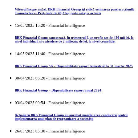
Viitorul începe astăzi. BRK Financial Group îşi ridică estimarea pentru acţiunile
Transelectrica: Preţ-ţintă de 48,3 lei, peste cotaţia actuală
15/05/2025 15:20 - Financial Intelligence
BRK Financial Group raportează, în trimestrul I, un profit net de 420 mii lei, la
nivel individual, și o pierdere de 2 milioane de lei, la nivel consolidat
14/05/2025 11:40 - Financial Intelligence
BRK Financial Group SA – Disponibilitate raport trimestrial la 31 martie 2025
30/04/2025 06:20 - Financial Intelligence
BRK Financial Group – Disponibilitate raport anual 2024
03/04/2025 09:54 - Financial Intelligence
Acționarii BRK Financial Group au aprobat mandatarea conducerii pentru
implementarea unui plan de reorganizare a societății
26/03/2025 05:30 - Financial Intelligence