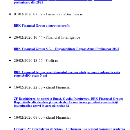
preliminare din 2025
01/03/2026 07:32 - TransilvaniaBusiness.ro
BRK Financial Group a intrat pe profit
26/02/2026 10:44 - Financial Intelligence
BRK Financial Group S.A. – Disponibilitate Raport Anual Preliminar 2025
20/02/2026 13:55 - Profit.ro
BRK Financial Group cere falimentul unei societăți pe care a adus-o la cota
pieței AeRO acum 5 ani
16/02/2026 22:06 - Ziarul Financiar
ZF Deschiderea de astăzi la Bursă. Ovidiu Dumitrescu, BRK Financial Group:
Raportările, dividendele şi ofertele de răscumpărare pot oferi oportunităţi
investitorilor activi în această perioadă
16/02/2026 08:00 - Ziarul Financiar
Urmăriţi ZF Deschiderea de Astăzi, 16 februarie: Ce semnal transmite scăderea