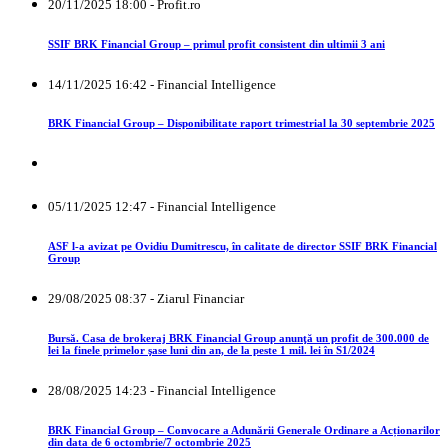
20/11/2025 18:00 - Profit.ro
SSIF BRK Financial Group – primul profit consistent din ultimii 3 ani
14/11/2025 16:42 - Financial Intelligence
BRK Financial Group – Disponibilitate raport trimestrial la 30 septembrie 2025
05/11/2025 12:47 - Financial Intelligence
ASF l-a avizat pe Ovidiu Dumitrescu, în calitate de director SSIF BRK Financial
Group
29/08/2025 08:37 - Ziarul Financiar
Bursă. Casa de brokeraj BRK Financial Group anunţă un profit de 300.000 de
lei la finele primelor şase luni din an, de la peste 1 mil. lei în S1/2024
28/08/2025 14:23 - Financial Intelligence
BRK Financial Group – Convocare a Adunării Generale Ordinare a Acționarilor
din data de 6 octombrie/7 octombrie 2025