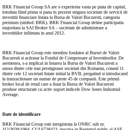
BRK Financial Group SA are o experienta vasta pe piata de capital,
totodata fiind prima si pana in prezent singura societate de servicii de
investitii financiare listata la Bursa de Valori Bucuresti, categoria
premium (simbol: BRK). BRK Financial Group detine participatia
majoritara la SAI Broker SA – societate de administrare a
investitiilor infiintata in anul 2012.
BRK Financial Group este membru fondator al Bursei de Valori
Bucuresti si actionar la Fondul de Compensare al Investitorilor. De
asemenea, s-a implicat in listarea la Bursa de Valori Bucuresti a
unora dintre cele mai prestigioase societati din Romania, cotand 11
dintre cele 12 societati listate initial la BVB, pregatind si introducand
la tranzactionare un numar de peste 45 de companii. Este primul
broker local de retail care a listat la Bursa de Valori Bucuresti
produse structurate cu activ suport indicele Dow Jones Industrial
Average.
Date de identificare
BRK Financial Group este inregistrata la ONRC sub nr.
J12/3038/1994, CUI 6738423, inscrisa in Registrul public al ASF