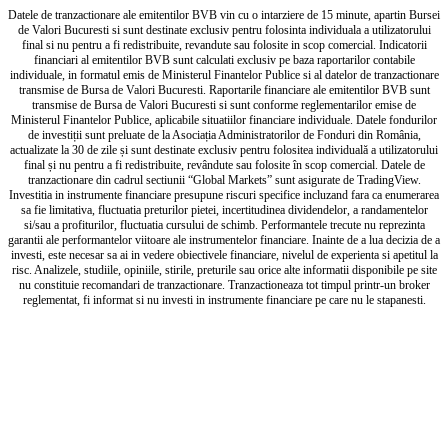
Datele de tranzactionare ale emitentilor BVB vin cu o intarziere de 15 minute, apartin Bursei
de Valori Bucuresti si sunt destinate exclusiv pentru folosinta individuala a utilizatorului
final si nu pentru a fi redistribuite, revandute sau folosite in scop comercial. Indicatorii
financiari al emitentilor BVB sunt calculati exclusiv pe baza raportarilor contabile
individuale, in formatul emis de Ministerul Finantelor Publice si al datelor de tranzactionare
transmise de Bursa de Valori Bucuresti. Raportarile financiare ale emitentilor BVB sunt
transmise de Bursa de Valori Bucuresti si sunt conforme reglementarilor emise de
Ministerul Finantelor Publice, aplicabile situatiilor financiare individuale. Datele fondurilor
de investiții sunt preluate de la Asociația Administratorilor de Fonduri din România,
actualizate la 30 de zile și sunt destinate exclusiv pentru folositea individuală a utilizatorului
final și nu pentru a fi redistribuite, revândute sau folosite în scop comercial. Datele de
tranzactionare din cadrul sectiunii “Global Markets” sunt asigurate de TradingView.
Investitia in instrumente financiare presupune riscuri specifice incluzand fara ca enumerarea
sa fie limitativa, fluctuatia preturilor pietei, incertitudinea dividendelor, a randamentelor
si/sau a profiturilor, fluctuatia cursului de schimb. Performantele trecute nu reprezinta
garantii ale performantelor viitoare ale instrumentelor financiare. Inainte de a lua decizia de a
investi, este necesar sa ai in vedere obiectivele financiare, nivelul de experienta si apetitul la
risc. Analizele, studiile, opiniile, stirile, preturile sau orice alte informatii disponibile pe site
nu constituie recomandari de tranzactionare. Tranzactioneaza tot timpul printr-un broker
reglementat, fi informat si nu investi in instrumente financiare pe care nu le stapanesti.