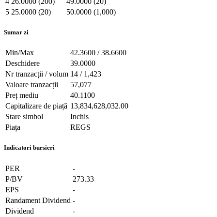
4
26.0000 (200)
49.0000 (20)
5
25.0000 (20)
50.0000 (1,000)
Sumar zi
Min/Max
42.3600 / 38.6600
Deschidere
39.0000
Nr tranzacții / volum
14 / 1,423
Valoare tranzacții
57,077
Preț mediu
40.1100
Capitalizare de piață
13,834,628,032.00
Stare simbol
Inchis
Piața
REGS
Indicatori bursieri
PER
-
P/BV
273.33
EPS
-
Randament Dividend
-
Dividend
-