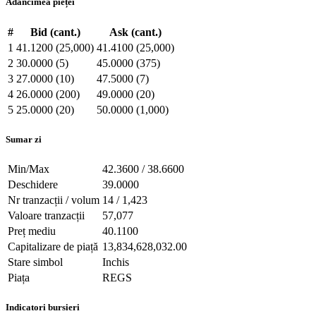
Adâncimea pieței
#
Bid (cant.)
Ask (cant.)
1
41.1200 (25,000)
41.4100 (25,000)
2
30.0000 (5)
45.0000 (375)
3
27.0000 (10)
47.5000 (7)
4
26.0000 (200)
49.0000 (20)
5
25.0000 (20)
50.0000 (1,000)
Sumar zi
Min/Max
42.3600 / 38.6600
Deschidere
39.0000
Nr tranzacții / volum
14 / 1,423
Valoare tranzacții
57,077
Preț mediu
40.1100
Capitalizare de piață
13,834,628,032.00
Stare simbol
Inchis
Piața
REGS
Indicatori bursieri