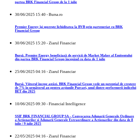
partea BRK Financial Group de la 1 iulie
30/06/2025 15:40 - Bursa.ro
Premier Energy îşi sporeşte lichiditatea la BVB prin parteneriat cu BRK
Financial Group
30/06/2025 15:20 - Ziarul Financiar
Bursă. Premier Energy beneficiază de servicii de Market Maker al Emitentului
din partea BRK Financial Group începând cu data de 1 iulie
25/06/2025 04:16 - Ziarul Financiar
Bursă. Viitorul începe astăzi. BRK Financial Group vede un potenţial de creştere
de 7% în următorul an pentru acţiunile Purcari, unul dintre performerii indicelui
BET din 2025
10/06/2025 09:30 - Financial Intelligence
SSIF BRK FINANCIAL GROUP SA – Convocarea Adunarii Generale Ordinare
a Actionarilor si Adunarii Generale Extraordinare a Actionarilor din data de 8
iulie / 9 iulie 2025
22/05/2025 04:16 - Ziarul Financiar