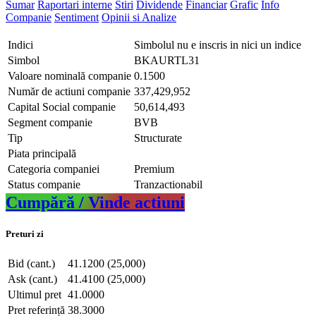
Sumar
Raportari interne
Stiri
Dividende
Financiar
Grafic
Info
Companie
Sentiment
Opinii si Analize
Indici
Simbolul nu e inscris in nici un indice
Simbol
BKAURTL31
Valoare nominală companie
0.1500
Număr de actiuni companie
337,429,952
Capital Social companie
50,614,493
Segment companie
BVB
Tip
Structurate
Piata principală
Categoria companiei
Premium
Status companie
Tranzactionabil
Cumpără / Vinde actiuni
Preturi zi
Bid (cant.)
41.1200 (25,000)
Ask (cant.)
41.4100 (25,000)
Ultimul pret
41.0000
Pret referință
38.3000