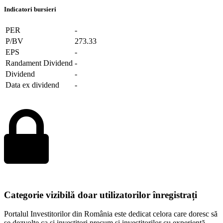
Indicatori bursieri
PER
-
P/BV
273.33
EPS
-
Randament Dividend
-
Dividend
-
Data ex dividend
-
Categorie vizibilă doar utilizatorilor înregistrați
Portalul Investitorilor din România este dedicat celora care doresc să
se dezvolte ca și investitori precum și investitorilor cu experiență