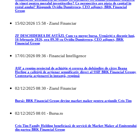
de vineri pentru moralul investitorilor? Ce perspective are piaţa de capital în
restul anului? Răspunde Ovidiu Dumitrescu, CEO adjunct, BRK Financial
Group
15/02/2026 15:58 - Ziarul Financiar
ZF DESCHIDEREA DE ASTĂZI. Cum va merge bursa. Urmăriţi o discuţie luni,
16 februarie 2026, ora 09.30 cu Ovidiu Dumitrescu, CEO adjunct, BRK
Financial Group
17/01/2026 09:36 - Financial Intelligence
ASF a respins proiectul de achiziție și cererea de dobândire de către Ileana
Herling a calității de acționar semnificativ direct al SSIF BRK Financial Group;
Contestația acționarei în instanță, respinsă
02/12/2025 08:30 - Ziarul Financiar
Bursă: BRK Financial Group devine market maker pentru acţiunile Cris-Tim
02/12/2025 08:01 - Bursa.ro
Cris-Tim Family Holding beneficiază de servicii de Market Maker al Emitentului
din partea BRK Financial Group