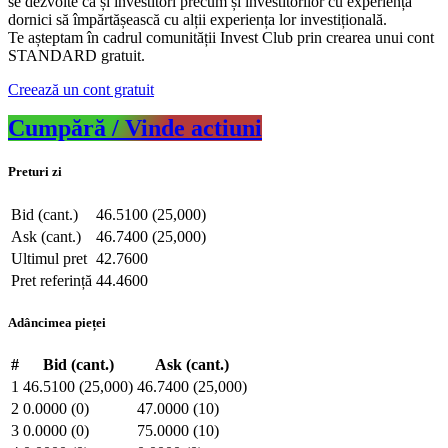
se dezvolte ca și investitori precum și investitorilor cu experiență
dornici să împărtășească cu alții experiența lor investițională.
Te așteptam în cadrul comunității Invest Club prin crearea unui cont
STANDARD gratuit.
Creează un cont gratuit
Cumpără / Vinde actiuni
Preturi zi
Bid (cant.)
46.5100 (25,000)
Ask (cant.)
46.7400 (25,000)
Ultimul pret
42.7600
Pret referință
44.4600
Adâncimea pieței
#
Bid (cant.)
Ask (cant.)
1
46.5100 (25,000)
46.7400 (25,000)
2
0.0000 (0)
47.0000 (10)
3
0.0000 (0)
75.0000 (10)