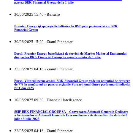
partea BRK Financial Group de la 1 iulie
30/06/2025 15:40 - Bursa.ro
Premier Energy îşi sporeşte lichiditatea la BVB prin parteneriat cu BRK
Financial Group
30/06/2025 15:20 - Ziarul Financiar
Bursă. Premier Energy beneficiază de servicii de Market Maker al Emitentului
din partea BRK Financial Group începând cu data de 1 iulie
25/06/2025 04:16 - Ziarul Financiar
Bursă. Viitorul începe astăzi. BRK Financial Group vede un potenţial de creştere
de 7% în următorul an pentru acţiunile Purcari, unul dintre performerii indicelui
BET din 2025
10/06/2025 09:30 - Financial Intelligence
SSIF BRK FINANCIAL GROUP SA – Convocarea Adunarii Generale Ordinare
a Actionarilor si Adunarii Generale Extraordinare a Actionarilor din data de 8
iulie / 9 iulie 2025
22/05/2025 04:16 - Ziarul Financiar