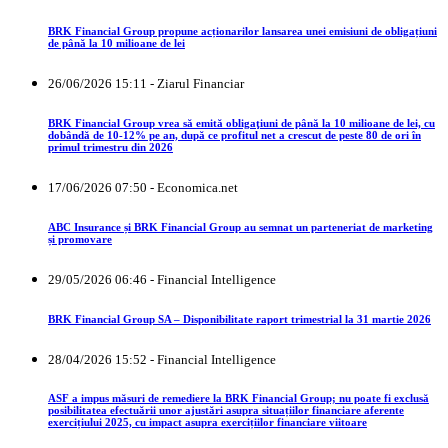
BRK Financial Group propune acționarilor lansarea unei emisiuni de obligațiuni
de până la 10 milioane de lei
26/06/2026 15:11 - Ziarul Financiar
BRK Financial Group vrea să emită obligaţiuni de până la 10 milioane de lei, cu
dobândă de 10-12% pe an, după ce profitul net a crescut de peste 80 de ori în
primul trimestru din 2026
17/06/2026 07:50 - Economica.net
ABC Insurance și BRK Financial Group au semnat un parteneriat de marketing
și promovare
29/05/2026 06:46 - Financial Intelligence
BRK Financial Group SA – Disponibilitate raport trimestrial la 31 martie 2026
28/04/2026 15:52 - Financial Intelligence
ASF a impus măsuri de remediere la BRK Financial Group; nu poate fi exclusă
posibilitatea efectuării unor ajustări asupra situațiilor financiare aferente
exercițiului 2025, cu impact asupra exercițiilor financiare viitoare