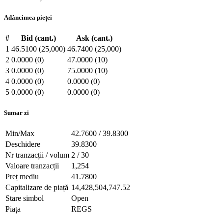
Adâncimea pieței
#
Bid (cant.)
Ask (cant.)
1
46.5100 (25,000)
46.7400 (25,000)
2
0.0000 (0)
47.0000 (10)
3
0.0000 (0)
75.0000 (10)
4
0.0000 (0)
0.0000 (0)
5
0.0000 (0)
0.0000 (0)
Sumar zi
Min/Max
42.7600 / 39.8300
Deschidere
39.8300
Nr tranzacții / volum
2 / 30
Valoare tranzacții
1,254
Preț mediu
41.7800
Capitalizare de piață
14,428,504,747.52
Stare simbol
Open
Piața
REGS