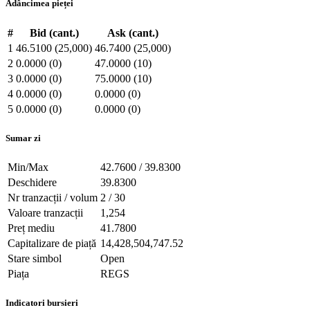
Adâncimea pieței
#
Bid (cant.)
Ask (cant.)
1
46.5100 (25,000)
46.7400 (25,000)
2
0.0000 (0)
47.0000 (10)
3
0.0000 (0)
75.0000 (10)
4
0.0000 (0)
0.0000 (0)
5
0.0000 (0)
0.0000 (0)
Sumar zi
Min/Max
42.7600 / 39.8300
Deschidere
39.8300
Nr tranzacții / volum
2 / 30
Valoare tranzacții
1,254
Preț mediu
41.7800
Capitalizare de piață
14,428,504,747.52
Stare simbol
Open
Piața
REGS
Indicatori bursieri