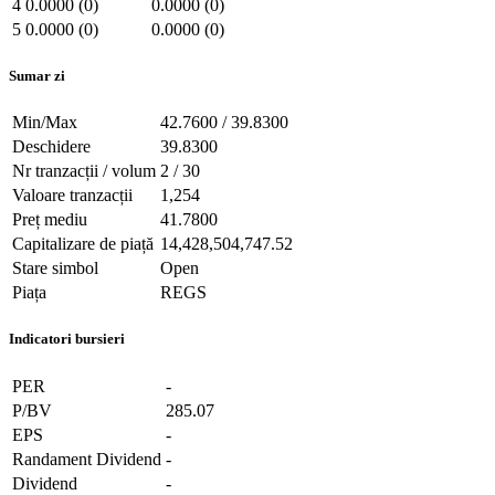
4
0.0000 (0)
0.0000 (0)
5
0.0000 (0)
0.0000 (0)
Sumar zi
Min/Max
42.7600 / 39.8300
Deschidere
39.8300
Nr tranzacții / volum
2 / 30
Valoare tranzacții
1,254
Preț mediu
41.7800
Capitalizare de piață
14,428,504,747.52
Stare simbol
Open
Piața
REGS
Indicatori bursieri
PER
-
P/BV
285.07
EPS
-
Randament Dividend
-
Dividend
-