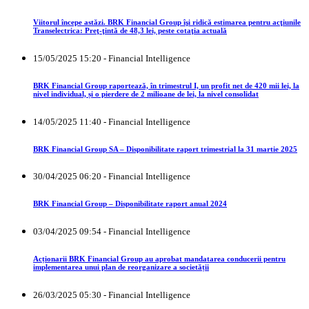
Viitorul începe astăzi. BRK Financial Group îşi ridică estimarea pentru acţiunile
Transelectrica: Preţ-ţintă de 48,3 lei, peste cotaţia actuală
15/05/2025 15:20 - Financial Intelligence
BRK Financial Group raportează, în trimestrul I, un profit net de 420 mii lei, la
nivel individual, și o pierdere de 2 milioane de lei, la nivel consolidat
14/05/2025 11:40 - Financial Intelligence
BRK Financial Group SA – Disponibilitate raport trimestrial la 31 martie 2025
30/04/2025 06:20 - Financial Intelligence
BRK Financial Group – Disponibilitate raport anual 2024
03/04/2025 09:54 - Financial Intelligence
Acționarii BRK Financial Group au aprobat mandatarea conducerii pentru
implementarea unui plan de reorganizare a societății
26/03/2025 05:30 - Financial Intelligence