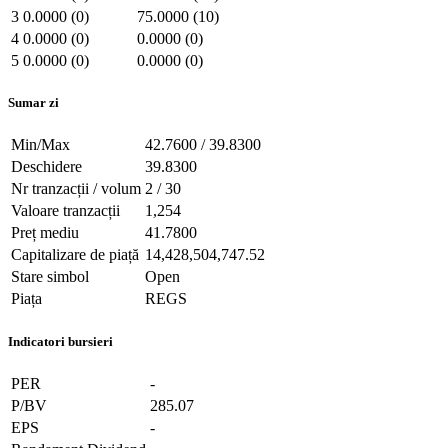
3
0.0000 (0)
75.0000 (10)
4
0.0000 (0)
0.0000 (0)
5
0.0000 (0)
0.0000 (0)
Sumar zi
Min/Max
42.7600 / 39.8300
Deschidere
39.8300
Nr tranzacții / volum
2 / 30
Valoare tranzacții
1,254
Preț mediu
41.7800
Capitalizare de piață
14,428,504,747.52
Stare simbol
Open
Piața
REGS
Indicatori bursieri
PER
-
P/BV
285.07
EPS
-