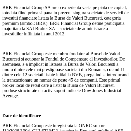
BRK Financial Group SA are o experienta vasta pe piata de capital,
totodata fiind prima si pana in prezent singura societate de servicii de
investitii financiare listata la Bursa de Valori Bucuresti, categoria
premium (simbol: BRK). BRK Financial Group detine participatia
majoritara la SAI Broker SA – societate de administrare a
investitiilor infiintata in anul 2012.
BRK Financial Group este membru fondator al Bursei de Valori
Bucuresti si actionar la Fondul de Compensare al Investitorilor. De
asemenea, s-a implicat in listarea la Bursa de Valori Bucuresti a
unora dintre cele mai prestigioase societati din Romania, cotand 11
dintre cele 12 societati listate initial la BVB, pregatind si introducand
la tranzactionare un numar de peste 45 de companii. Este primul
broker local de retail care a listat la Bursa de Valori Bucuresti
produse structurate cu activ suport indicele Dow Jones Industrial
Average.
Date de identificare
BRK Financial Group este inregistrata la ONRC sub nr.
J12/3038/1994, CUI 6738423, inscrisa in Registrul public al ASF