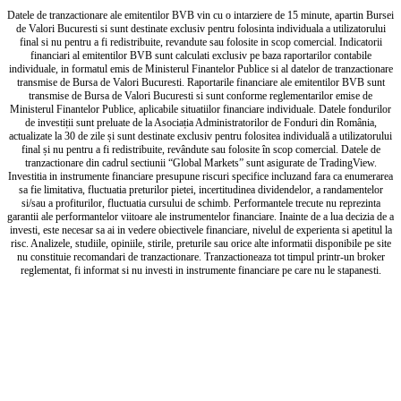
Datele de tranzactionare ale emitentilor BVB vin cu o intarziere de 15 minute, apartin Bursei
de Valori Bucuresti si sunt destinate exclusiv pentru folosinta individuala a utilizatorului
final si nu pentru a fi redistribuite, revandute sau folosite in scop comercial. Indicatorii
financiari al emitentilor BVB sunt calculati exclusiv pe baza raportarilor contabile
individuale, in formatul emis de Ministerul Finantelor Publice si al datelor de tranzactionare
transmise de Bursa de Valori Bucuresti. Raportarile financiare ale emitentilor BVB sunt
transmise de Bursa de Valori Bucuresti si sunt conforme reglementarilor emise de
Ministerul Finantelor Publice, aplicabile situatiilor financiare individuale. Datele fondurilor
de investiții sunt preluate de la Asociația Administratorilor de Fonduri din România,
actualizate la 30 de zile și sunt destinate exclusiv pentru folositea individuală a utilizatorului
final și nu pentru a fi redistribuite, revândute sau folosite în scop comercial. Datele de
tranzactionare din cadrul sectiunii “Global Markets” sunt asigurate de TradingView.
Investitia in instrumente financiare presupune riscuri specifice incluzand fara ca enumerarea
sa fie limitativa, fluctuatia preturilor pietei, incertitudinea dividendelor, a randamentelor
si/sau a profiturilor, fluctuatia cursului de schimb. Performantele trecute nu reprezinta
garantii ale performantelor viitoare ale instrumentelor financiare. Inainte de a lua decizia de a
investi, este necesar sa ai in vedere obiectivele financiare, nivelul de experienta si apetitul la
risc. Analizele, studiile, opiniile, stirile, preturile sau orice alte informatii disponibile pe site
nu constituie recomandari de tranzactionare. Tranzactioneaza tot timpul printr-un broker
reglementat, fi informat si nu investi in instrumente financiare pe care nu le stapanesti.