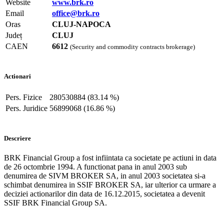
Website
www.brk.ro
Email
office@brk.ro
Oras
CLUJ-NAPOCA
Județ
CLUJ
CAEN
6612
(Security and commodity contracts brokerage)
Actionari
Pers. Fizice
280530884 (83.14 %)
Pers. Juridice
56899068 (16.86 %)
Descriere
BRK Financial Group a fost infiintata ca societate pe actiuni in data
de 26 octombrie 1994. A functionat pana in anul 2003 sub
denumirea de SIVM BROKER SA, in anul 2003 societatea si-a
schimbat denumirea in SSIF BROKER SA, iar ulterior ca urmare a
deciziei actionarilor din data de 16.12.2015, societatea a devenit
SSIF BRK Financial Group SA.