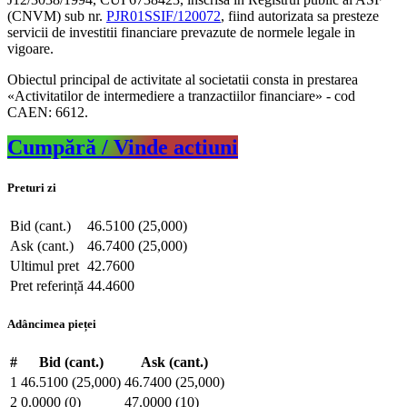
(CNVM) sub nr.
PJR01SSIF/120072
, fiind autorizata sa presteze
servicii de investitii financiare prevazute de normele legale in
vigoare.
Obiectul principal de activitate al societatii consta in prestarea
«Activitatilor de intermediere a tranzactiilor financiare» - cod
CAEN: 6612.
Cumpără / Vinde actiuni
Preturi zi
Bid (cant.)
46.5100 (25,000)
Ask (cant.)
46.7400 (25,000)
Ultimul pret
42.7600
Pret referință
44.4600
Adâncimea pieței
#
Bid (cant.)
Ask (cant.)
1
46.5100 (25,000)
46.7400 (25,000)
2
0.0000 (0)
47.0000 (10)