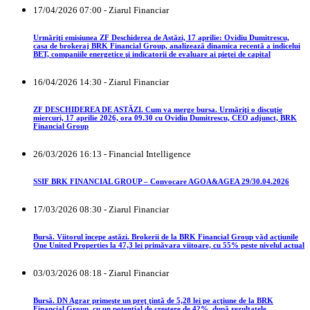
17/04/2026 07:00 - Ziarul Financiar
Urmăriţi emisiunea ZF Deschiderea de Astăzi, 17 aprilie: Ovidiu Dumitrescu,
casa de brokeraj BRK Financial Group, analizează dinamica recentă a indicelui
BET, companiile energetice şi indicatorii de evaluare ai pieţei de capital
16/04/2026 14:30 - Ziarul Financiar
ZF DESCHIDEREA DE ASTĂZI. Cum va merge bursa. Urmăriţi o discuţie
miercuri, 17 aprilie 2026, ora 09.30 cu Ovidiu Dumitrescu, CEO adjunct, BRK
Financial Group
26/03/2026 16:13 - Financial Intelligence
SSIF BRK FINANCIAL GROUP – Convocare AGOA&AGEA 29/30.04.2026
17/03/2026 08:30 - Ziarul Financiar
Bursă. Viitorul începe astăzi. Brokerii de la BRK Financial Group văd acţiunile
One United Properties la 47,3 lei primăvara viitoare, cu 55% peste nivelul actual
03/03/2026 08:18 - Ziarul Financiar
Bursă. DN Agrar primeşte un preţ ţintă de 5,28 lei pe acţiune de la BRK
Financial Group, cu un potenţial de creştere de 42%, după rezultatele