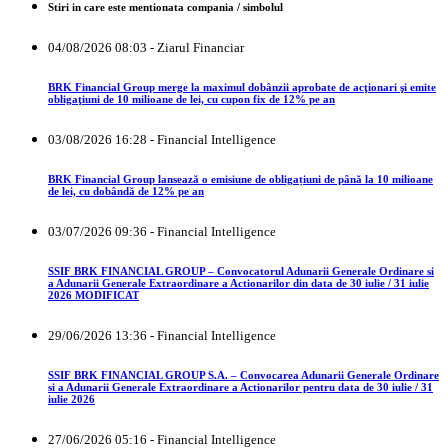
Stiri in care este mentionata compania / simbolul
04/08/2026 08:03 - Ziarul Financiar
BRK Financial Group merge la maximul dobânzii aprobate de acţionari şi emite
obligaţiuni de 10 milioane de lei, cu cupon fix de 12% pe an
03/08/2026 16:28 - Financial Intelligence
BRK Financial Group lansează o emisiune de obligațiuni de până la 10 milioane
de lei, cu dobândă de 12% pe an
03/07/2026 09:36 - Financial Intelligence
SSIF BRK FINANCIAL GROUP – Convocatorul Adunarii Generale Ordinare si
a Adunarii Generale Extraordinare a Actionarilor din data de 30 iulie / 31 iulie
2026 MODIFICAT
29/06/2026 13:36 - Financial Intelligence
SSIF BRK FINANCIAL GROUP S.A. – Convocarea Adunarii Generale Ordinare
si a Adunarii Generale Extraordinare a Actionarilor pentru data de 30 iulie / 31
iulie 2026
27/06/2026 05:16 - Financial Intelligence