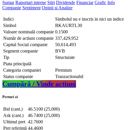
Sumar
Raportari interne
Stiri
Dividende
Financiar
Grafic
Info
Companie
Sentiment
Opinii si Analize
Indici
Simbolul nu e inscris in nici un indice
Simbol
BKAURTL30
Valoare nominală companie
0.1500
Număr de actiuni companie
337,429,952
Capital Social companie
50,614,493
Segment companie
BVB
Tip
Structurate
Piata principală
Categoria companiei
Premium
Status companie
Tranzactionabil
Cumpără / Vinde actiuni
Preturi zi
Bid (cant.)
46.5100 (25,000)
Ask (cant.)
46.7400 (25,000)
Ultimul pret
42.7600
Pret referință
44.4600