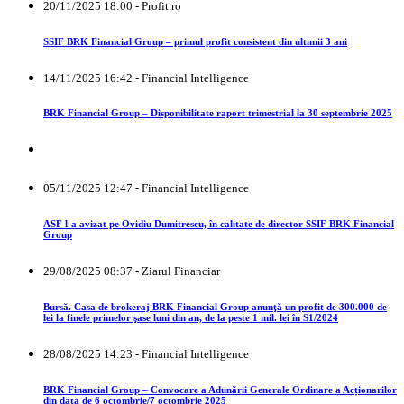
20/11/2025 18:00 - Profit.ro
SSIF BRK Financial Group – primul profit consistent din ultimii 3 ani
14/11/2025 16:42 - Financial Intelligence
BRK Financial Group – Disponibilitate raport trimestrial la 30 septembrie 2025
05/11/2025 12:47 - Financial Intelligence
ASF l-a avizat pe Ovidiu Dumitrescu, în calitate de director SSIF BRK Financial
Group
29/08/2025 08:37 - Ziarul Financiar
Bursă. Casa de brokeraj BRK Financial Group anunţă un profit de 300.000 de
lei la finele primelor şase luni din an, de la peste 1 mil. lei în S1/2024
28/08/2025 14:23 - Financial Intelligence
BRK Financial Group – Convocare a Adunării Generale Ordinare a Acționarilor
din data de 6 octombrie/7 octombrie 2025