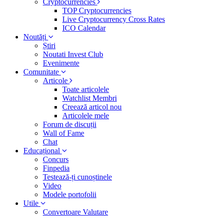
Cryptocurrencies
TOP Cryptocurrencies
Live Cryptocurrency Cross Rates
ICO Calendar
Noutăți
Știri
Noutati Invest Club
Evenimente
Comunitate
Articole
Toate articolele
Watchlist Membri
Creează articol nou
Articolele mele
Forum de discuții
Wall of Fame
Chat
Educațional
Concurs
Finpedia
Testează-ți cunoștinele
Video
Modele portofolii
Utile
Convertoare Valutare