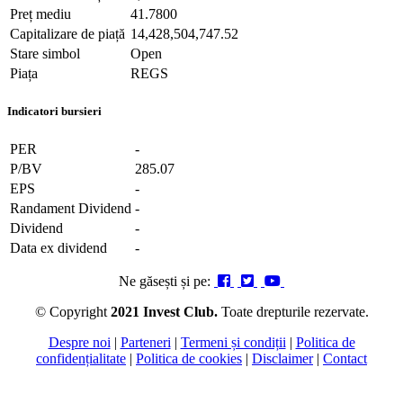
Preț mediu
41.7800
Capitalizare de piață
14,428,504,747.52
Stare simbol
Open
Piața
REGS
Indicatori bursieri
PER
-
P/BV
285.07
EPS
-
Randament Dividend
-
Dividend
-
Data ex dividend
-
Ne găsești și pe:
© Copyright
2021 Invest Club.
Toate drepturile rezervate.
Despre noi
|
Parteneri
|
Termeni și condiții
|
Politica de
confidențialitate
|
Politica de cookies
|
Disclaimer
|
Contact