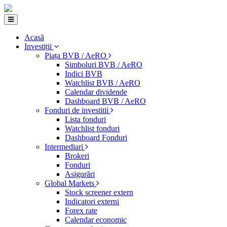
Acasă
Investiții
Piața BVB / AeRO
Simboluri BVB / AeRO
Indici BVB
Watchlist BVB / AeRO
Calendar dividende
Dashboard BVB / AeRO
Fonduri de investitii
Lista fonduri
Watchlist fonduri
Dashboard Fonduri
Intermediari
Brokeri
Fonduri
Asigurări
Global Markets
Stock screener extern
Indicatori externi
Forex rate
Calendar economic