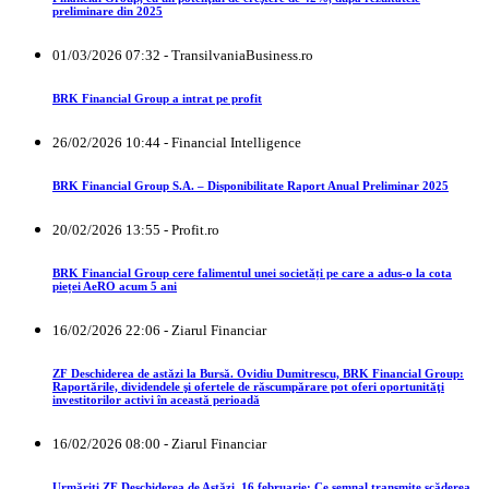
preliminare din 2025
01/03/2026 07:32 - TransilvaniaBusiness.ro
BRK Financial Group a intrat pe profit
26/02/2026 10:44 - Financial Intelligence
BRK Financial Group S.A. – Disponibilitate Raport Anual Preliminar 2025
20/02/2026 13:55 - Profit.ro
BRK Financial Group cere falimentul unei societăți pe care a adus-o la cota
pieței AeRO acum 5 ani
16/02/2026 22:06 - Ziarul Financiar
ZF Deschiderea de astăzi la Bursă. Ovidiu Dumitrescu, BRK Financial Group:
Raportările, dividendele şi ofertele de răscumpărare pot oferi oportunităţi
investitorilor activi în această perioadă
16/02/2026 08:00 - Ziarul Financiar
Urmăriţi ZF Deschiderea de Astăzi, 16 februarie: Ce semnal transmite scăderea