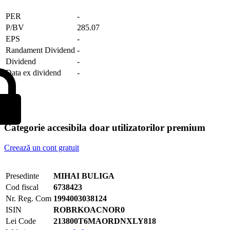
PER
-
P/BV
285.07
EPS
-
Randament Dividend
-
Dividend
-
Data ex dividend
-
Categorie accesibila doar utilizatorilor premium
Creează un cont gratuit
Presedinte
MIHAI BULIGA
Cod fiscal
6738423
Nr. Reg. Com
1994003038124
ISIN
ROBRKOACNOR0
Lei Code
213800T6MAORDNXLY818