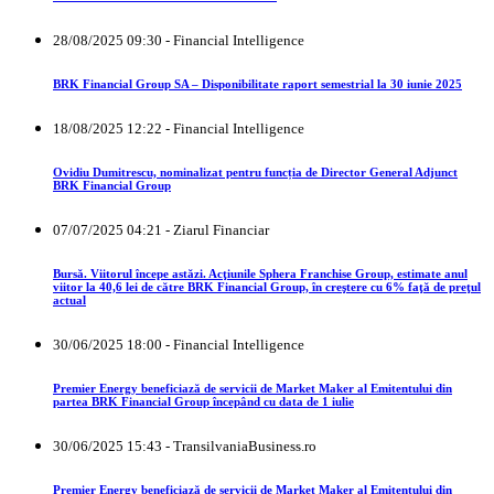
28/08/2025 09:30 - Financial Intelligence
BRK Financial Group SA – Disponibilitate raport semestrial la 30 iunie 2025
18/08/2025 12:22 - Financial Intelligence
Ovidiu Dumitrescu, nominalizat pentru funcția de Director General Adjunct
BRK Financial Group
07/07/2025 04:21 - Ziarul Financiar
Bursă. Viitorul începe astăzi. Acţiunile Sphera Franchise Group, estimate anul
viitor la 40,6 lei de către BRK Financial Group, în creştere cu 6% faţă de preţul
actual
30/06/2025 18:00 - Financial Intelligence
Premier Energy beneficiază de servicii de Market Maker al Emitentului din
partea BRK Financial Group începând cu data de 1 iulie
30/06/2025 15:43 - TransilvaniaBusiness.ro
Premier Energy beneficiază de servicii de Market Maker al Emitentului din