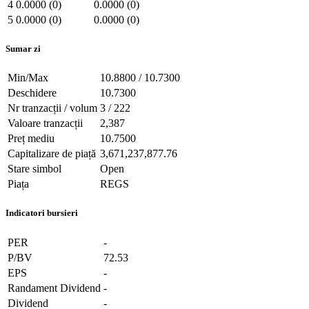
4
0.0000 (0)
0.0000 (0)
5
0.0000 (0)
0.0000 (0)
Sumar zi
Min/Max
10.8800 / 10.7300
Deschidere
10.7300
Nr tranzacții / volum
3 / 222
Valoare tranzacții
2,387
Preț mediu
10.7500
Capitalizare de piață
3,671,237,877.76
Stare simbol
Open
Piața
REGS
Indicatori bursieri
PER
-
P/BV
72.53
EPS
-
Randament Dividend
-
Dividend
-