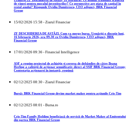
de vineri pentru moralul investitorilor? Ce perspective are piaţa de capital în
restul anului? Răspunde Ovidiu Dumitrescu, CEO adjunct, BRK Financial
Group
15/02/2026 15:58 - Ziarul Financiar
ZF DESCHIDEREA DE ASTĂZI. Cum va merge bursa. Urmăriţi o discuţie luni,
16 februarie 2026, ora 09.30 cu Ovidiu Dumitrescu, CEO adjunct, BRK
Financial Group
17/01/2026 09:36 - Financial Intelligence
ASF a respins proiectul de achiziție și cererea de dobândire de către Ileana
Herling a calității de acționar semnificativ direct al SSIF BRK Financial Group;
Contestația acționarei în instanță, respinsă
02/12/2025 08:30 - Ziarul Financiar
Bursă: BRK Financial Group devine market maker pentru acţiunile Cris-Tim
02/12/2025 08:01 - Bursa.ro
Cris-Tim Family Holding beneficiază de servicii de Market Maker al Emitentului
din partea BRK Financial Group