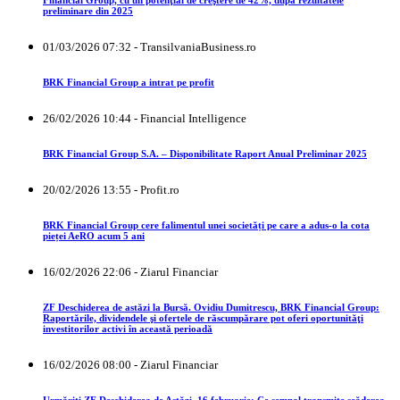
Financial Group, cu un potenţial de creştere de 42%, după rezultatele
preliminare din 2025
01/03/2026 07:32 - TransilvaniaBusiness.ro
BRK Financial Group a intrat pe profit
26/02/2026 10:44 - Financial Intelligence
BRK Financial Group S.A. – Disponibilitate Raport Anual Preliminar 2025
20/02/2026 13:55 - Profit.ro
BRK Financial Group cere falimentul unei societăți pe care a adus-o la cota
pieței AeRO acum 5 ani
16/02/2026 22:06 - Ziarul Financiar
ZF Deschiderea de astăzi la Bursă. Ovidiu Dumitrescu, BRK Financial Group:
Raportările, dividendele şi ofertele de răscumpărare pot oferi oportunităţi
investitorilor activi în această perioadă
16/02/2026 08:00 - Ziarul Financiar
Urmăriţi ZF Deschiderea de Astăzi, 16 februarie: Ce semnal transmite scăderea