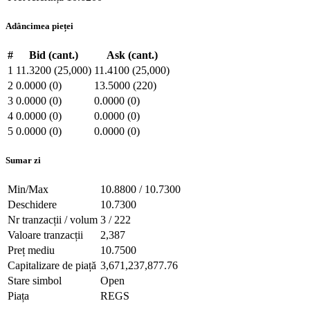
Adâncimea pieței
#
Bid (cant.)
Ask (cant.)
1
11.3200 (25,000)
11.4100 (25,000)
2
0.0000 (0)
13.5000 (220)
3
0.0000 (0)
0.0000 (0)
4
0.0000 (0)
0.0000 (0)
5
0.0000 (0)
0.0000 (0)
Sumar zi
Min/Max
10.8800 / 10.7300
Deschidere
10.7300
Nr tranzacții / volum
3 / 222
Valoare tranzacții
2,387
Preț mediu
10.7500
Capitalizare de piață
3,671,237,877.76
Stare simbol
Open
Piața
REGS