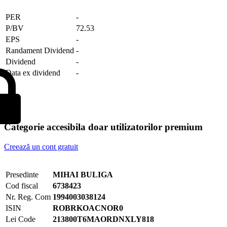
PER
-
P/BV
72.53
EPS
-
Randament Dividend
-
Dividend
-
Data ex dividend
-
Categorie accesibila doar utilizatorilor premium
Creează un cont gratuit
Presedinte
MIHAI BULIGA
Cod fiscal
6738423
Nr. Reg. Com
1994003038124
ISIN
ROBRKOACNOR0
Lei Code
213800T6MAORDNXLY818