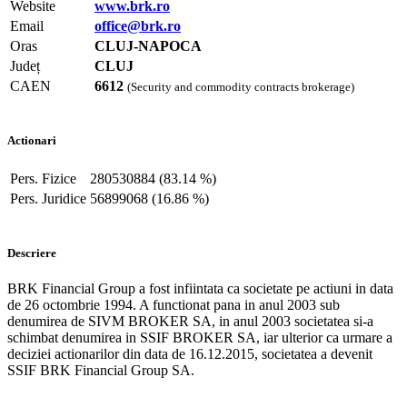
Website
www.brk.ro
Email
office@brk.ro
Oras
CLUJ-NAPOCA
Județ
CLUJ
CAEN
6612
(Security and commodity contracts brokerage)
Actionari
Pers. Fizice
280530884 (83.14 %)
Pers. Juridice
56899068 (16.86 %)
Descriere
BRK Financial Group a fost infiintata ca societate pe actiuni in data
de 26 octombrie 1994. A functionat pana in anul 2003 sub
denumirea de SIVM BROKER SA, in anul 2003 societatea si-a
schimbat denumirea in SSIF BROKER SA, iar ulterior ca urmare a
deciziei actionarilor din data de 16.12.2015, societatea a devenit
SSIF BRK Financial Group SA.