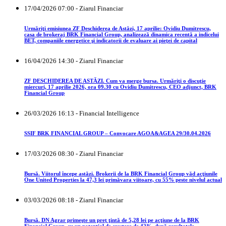
17/04/2026 07:00 - Ziarul Financiar
Urmăriţi emisiunea ZF Deschiderea de Astăzi, 17 aprilie: Ovidiu Dumitrescu,
casa de brokeraj BRK Financial Group, analizează dinamica recentă a indicelui
BET, companiile energetice şi indicatorii de evaluare ai pieţei de capital
16/04/2026 14:30 - Ziarul Financiar
ZF DESCHIDEREA DE ASTĂZI. Cum va merge bursa. Urmăriţi o discuţie
miercuri, 17 aprilie 2026, ora 09.30 cu Ovidiu Dumitrescu, CEO adjunct, BRK
Financial Group
26/03/2026 16:13 - Financial Intelligence
SSIF BRK FINANCIAL GROUP – Convocare AGOA&AGEA 29/30.04.2026
17/03/2026 08:30 - Ziarul Financiar
Bursă. Viitorul începe astăzi. Brokerii de la BRK Financial Group văd acţiunile
One United Properties la 47,3 lei primăvara viitoare, cu 55% peste nivelul actual
03/03/2026 08:18 - Ziarul Financiar
Bursă. DN Agrar primeşte un preţ ţintă de 5,28 lei pe acţiune de la BRK