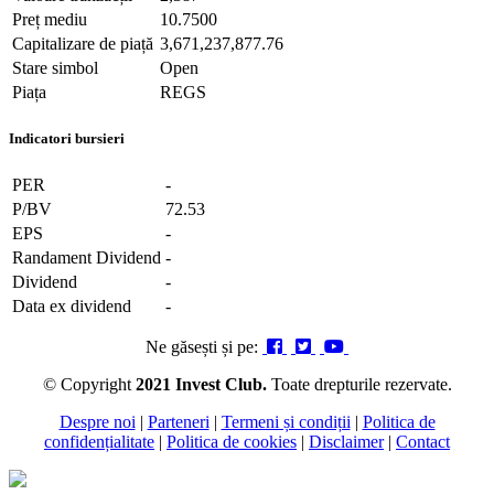
Preț mediu
10.7500
Capitalizare de piață
3,671,237,877.76
Stare simbol
Open
Piața
REGS
Indicatori bursieri
PER
-
P/BV
72.53
EPS
-
Randament Dividend
-
Dividend
-
Data ex dividend
-
Ne găsești și pe:
© Copyright
2021 Invest Club.
Toate drepturile rezervate.
Despre noi
|
Parteneri
|
Termeni și condiții
|
Politica de
confidențialitate
|
Politica de cookies
|
Disclaimer
|
Contact