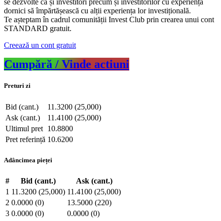
se dezvolte ca și investitori precum și investitorilor cu experiență
dornici să împărtășească cu alții experiența lor investițională.
Te așteptam în cadrul comunității Invest Club prin crearea unui cont
STANDARD gratuit.
Creează un cont gratuit
Cumpără / Vinde actiuni
Preturi zi
Bid (cant.)
11.3200 (25,000)
Ask (cant.)
11.4100 (25,000)
Ultimul pret
10.8800
Pret referință
10.6200
Adâncimea pieței
#
Bid (cant.)
Ask (cant.)
1
11.3200 (25,000)
11.4100 (25,000)
2
0.0000 (0)
13.5000 (220)
3
0.0000 (0)
0.0000 (0)