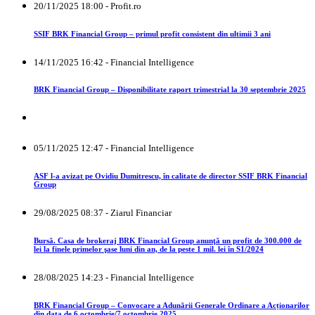
20/11/2025 18:00 - Profit.ro
SSIF BRK Financial Group – primul profit consistent din ultimii 3 ani
14/11/2025 16:42 - Financial Intelligence
BRK Financial Group – Disponibilitate raport trimestrial la 30 septembrie 2025
05/11/2025 12:47 - Financial Intelligence
ASF l-a avizat pe Ovidiu Dumitrescu, în calitate de director SSIF BRK Financial
Group
29/08/2025 08:37 - Ziarul Financiar
Bursă. Casa de brokeraj BRK Financial Group anunţă un profit de 300.000 de
lei la finele primelor şase luni din an, de la peste 1 mil. lei în S1/2024
28/08/2025 14:23 - Financial Intelligence
BRK Financial Group – Convocare a Adunării Generale Ordinare a Acționarilor
din data de 6 octombrie/7 octombrie 2025