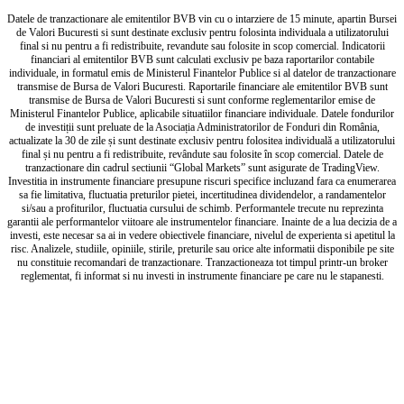
Datele de tranzactionare ale emitentilor BVB vin cu o intarziere de 15 minute, apartin Bursei
de Valori Bucuresti si sunt destinate exclusiv pentru folosinta individuala a utilizatorului
final si nu pentru a fi redistribuite, revandute sau folosite in scop comercial. Indicatorii
financiari al emitentilor BVB sunt calculati exclusiv pe baza raportarilor contabile
individuale, in formatul emis de Ministerul Finantelor Publice si al datelor de tranzactionare
transmise de Bursa de Valori Bucuresti. Raportarile financiare ale emitentilor BVB sunt
transmise de Bursa de Valori Bucuresti si sunt conforme reglementarilor emise de
Ministerul Finantelor Publice, aplicabile situatiilor financiare individuale. Datele fondurilor
de investiții sunt preluate de la Asociația Administratorilor de Fonduri din România,
actualizate la 30 de zile și sunt destinate exclusiv pentru folositea individuală a utilizatorului
final și nu pentru a fi redistribuite, revândute sau folosite în scop comercial. Datele de
tranzactionare din cadrul sectiunii “Global Markets” sunt asigurate de TradingView.
Investitia in instrumente financiare presupune riscuri specifice incluzand fara ca enumerarea
sa fie limitativa, fluctuatia preturilor pietei, incertitudinea dividendelor, a randamentelor
si/sau a profiturilor, fluctuatia cursului de schimb. Performantele trecute nu reprezinta
garantii ale performantelor viitoare ale instrumentelor financiare. Inainte de a lua decizia de a
investi, este necesar sa ai in vedere obiectivele financiare, nivelul de experienta si apetitul la
risc. Analizele, studiile, opiniile, stirile, preturile sau orice alte informatii disponibile pe site
nu constituie recomandari de tranzactionare. Tranzactioneaza tot timpul printr-un broker
reglementat, fi informat si nu investi in instrumente financiare pe care nu le stapanesti.