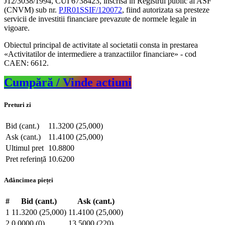
J12/3038/1994, CUI 6738423, inscrisa in Registrul public al ASF
(CNVM) sub nr.
PJR01SSIF/120072
, fiind autorizata sa presteze
servicii de investitii financiare prevazute de normele legale in
vigoare.
Obiectul principal de activitate al societatii consta in prestarea
«Activitatilor de intermediere a tranzactiilor financiare» - cod
CAEN: 6612.
Cumpără / Vinde actiuni
Preturi zi
Bid (cant.)
11.3200 (25,000)
Ask (cant.)
11.4100 (25,000)
Ultimul pret
10.8800
Pret referință
10.6200
Adâncimea pieței
#
Bid (cant.)
Ask (cant.)
1
11.3200 (25,000)
11.4100 (25,000)
2
0.0000 (0)
13.5000 (220)