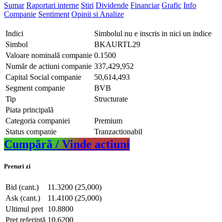
Sumar
Raportari interne
Stiri
Dividende
Financiar
Grafic
Info
Companie
Sentiment
Opinii si Analize
Indici
Simbolul nu e inscris in nici un indice
Simbol
BKAURTL29
Valoare nominală companie
0.1500
Număr de actiuni companie
337,429,952
Capital Social companie
50,614,493
Segment companie
BVB
Tip
Structurate
Piata principală
Categoria companiei
Premium
Status companie
Tranzactionabil
Cumpără / Vinde actiuni
Preturi zi
Bid (cant.)
11.3200 (25,000)
Ask (cant.)
11.4100 (25,000)
Ultimul pret
10.8800
Pret referință
10.6200