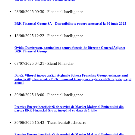
28/08/2025 09:30 - Financial Intelligence
BRK Financial Group SA – Disponibilitate raport semestrial la 30 iunie 2025
18/08/2025 12:22 - Financial Intelligence
Ovidiu Dumitrescu, nominalizat pentru funcția de Director General Adjunct
BRK Financial Group
07/07/2025 04:21 - Ziarul Financiar
Bursă. Viitorul începe astăzi. Acţiunile Sphera Franchise Group, estimate anul
viitor la 40,6 lei de către BRK Financial Group, în creştere cu 6% faţă de preţul
actual
30/06/2025 18:00 - Financial Intelligence
Premier Energy beneficiază de servicii de Market Maker al Emitentului din
partea BRK Financial Group începând cu data de 1 iulie
30/06/2025 15:43 - TransilvaniaBusiness.ro
Premier Energy beneficiază de servicii de Market Maker al Emitentului din