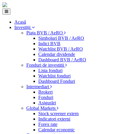
Acasă
Investiții
Piața BVB / AeRO
Simboluri BVB / AeRO
Indici BVB
Watchlist BVB / AeRO
Calendar dividende
Dashboard BVB / AeRO
Fonduri de investitii
Lista fonduri
Watchlist fonduri
Dashboard Fonduri
Intermediari
Brokeri
Fonduri
Asigurări
Global Markets
Stock screener extern
Indicatori externi
Forex rate
Calendar economic