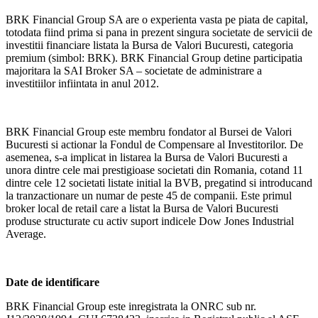
BRK Financial Group SA are o experienta vasta pe piata de capital,
totodata fiind prima si pana in prezent singura societate de servicii de
investitii financiare listata la Bursa de Valori Bucuresti, categoria
premium (simbol: BRK). BRK Financial Group detine participatia
majoritara la SAI Broker SA – societate de administrare a
investitiilor infiintata in anul 2012.
BRK Financial Group este membru fondator al Bursei de Valori
Bucuresti si actionar la Fondul de Compensare al Investitorilor. De
asemenea, s-a implicat in listarea la Bursa de Valori Bucuresti a
unora dintre cele mai prestigioase societati din Romania, cotand 11
dintre cele 12 societati listate initial la BVB, pregatind si introducand
la tranzactionare un numar de peste 45 de companii. Este primul
broker local de retail care a listat la Bursa de Valori Bucuresti
produse structurate cu activ suport indicele Dow Jones Industrial
Average.
Date de identificare
BRK Financial Group este inregistrata la ONRC sub nr.