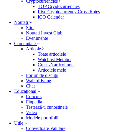
Cryptocurrencies
TOP Cryptocurrencies
Live Cryptocurrency Cross Rates
ICO Calendar
Noutăți
Știri
Noutati Invest Club
Evenimente
Comunitate
Articole
Toate articolele
Watchlist Membri
Creează articol nou
Articolele mele
Forum de discuții
Wall of Fame
Chat
Educațional
Concurs
Finpedia
Testează-ți cunoștinele
Video
Modele portofolii
Utile
Convertoare Valutare