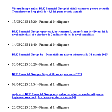
Viitorul începe astăzi. BRK Financial Group îşi ridică estimarea pentru acţiunile
Transelectrica: Preţ-ţintă de 48,3 lei, peste cotaţia actuală
15/05/2025 15:20 - Financial Intelligence
BRK Financial Group raportează, în trimestrul I, un profit net de 420 mii lei, la
nivel individual, și o pierdere de 2 milioane de lei, la nivel consolidat
14/05/2025 11:40 - Financial Intelligence
BRK Financial Group SA – Disponibilitate raport trimestrial la 31 martie 2025
30/04/2025 06:20 - Financial Intelligence
BRK Financial Group – Disponibilitate raport anual 2024
03/04/2025 09:54 - Financial Intelligence
Acționarii BRK Financial Group au aprobat mandatarea conducerii pentru
implementarea unui plan de reorganizare a societății
26/03/2025 05:30 - Financial Intelligence