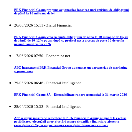
BRK Financial Group propune acționarilor lansarea unei emisiuni de obligațiuni
de până la 10 milioane de lei
26/06/2026 15:11 - Ziarul Financiar
BRK Financial Group vrea să emită obligaţiuni de până la 10 milioane de lei, cu
dobândă de 10-12% pe an, după ce profitul net a crescut de peste 80 de ori în
primul trimestru din 2026
17/06/2026 07:50 - Economica.net
ABC Insurance și BRK Financial Group au semnat un parteneriat de marketing
și promovare
29/05/2026 06:46 - Financial Intelligence
BRK Financial Group SA – Disponibilitate raport trimestrial la 31 martie 2026
28/04/2026 15:52 - Financial Intelligence
ASF a impus măsuri de remediere la BRK Financial Group; nu poate fi exclusă
posibilitatea efectuării unor ajustări asupra situațiilor financiare aferente
exercițiului 2025, cu impact asupra exercițiilor financiare viitoare