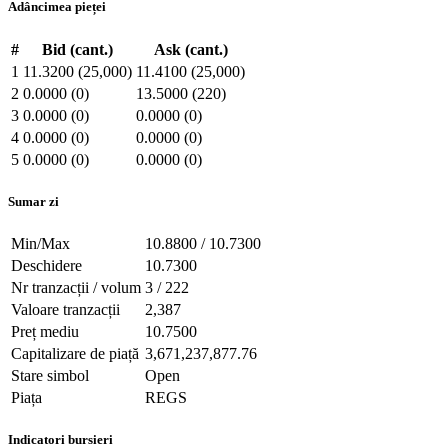
Adâncimea pieței
#
Bid (cant.)
Ask (cant.)
1
11.3200 (25,000)
11.4100 (25,000)
2
0.0000 (0)
13.5000 (220)
3
0.0000 (0)
0.0000 (0)
4
0.0000 (0)
0.0000 (0)
5
0.0000 (0)
0.0000 (0)
Sumar zi
Min/Max
10.8800 / 10.7300
Deschidere
10.7300
Nr tranzacții / volum
3 / 222
Valoare tranzacții
2,387
Preț mediu
10.7500
Capitalizare de piață
3,671,237,877.76
Stare simbol
Open
Piața
REGS
Indicatori bursieri