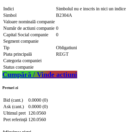
Indici
Simbolul nu e inscris in nici un indice
Simbol
B2304A
Valoare nominală companie
Număr de actiuni companie
0
Capital Social companie
0
Segment companie
Tip
Obligatiuni
Piata principală
REGT
Categoria companiei
Status companie
Cumpără / Vinde actiuni
Preturi zi
Bid (cant.)
0.0000 (0)
Ask (cant.)
0.0000 (0)
Ultimul pret
120.0560
Pret referință
120.0560
Adâncimea pieței