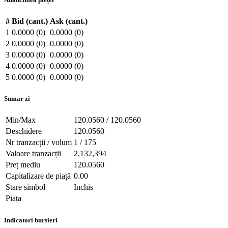
#
Bid (cant.)
Ask (cant.)
1
0.0000 (0)
0.0000 (0)
2
0.0000 (0)
0.0000 (0)
3
0.0000 (0)
0.0000 (0)
4
0.0000 (0)
0.0000 (0)
5
0.0000 (0)
0.0000 (0)
Sumar zi
Min/Max
120.0560 / 120.0560
Deschidere
120.0560
Nr tranzacții / volum
1 / 175
Valoare tranzacții
2,132,394
Preț mediu
120.0560
Capitalizare de piață
0.00
Stare simbol
Inchis
Piața
Indicatori bursieri