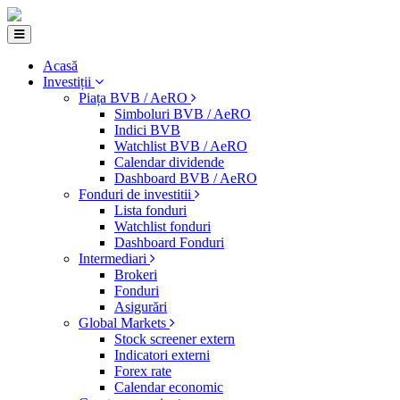
Acasă
Investiții
Piața BVB / AeRO
Simboluri BVB / AeRO
Indici BVB
Watchlist BVB / AeRO
Calendar dividende
Dashboard BVB / AeRO
Fonduri de investitii
Lista fonduri
Watchlist fonduri
Dashboard Fonduri
Intermediari
Brokeri
Fonduri
Asigurări
Global Markets
Stock screener extern
Indicatori externi
Forex rate
Calendar economic