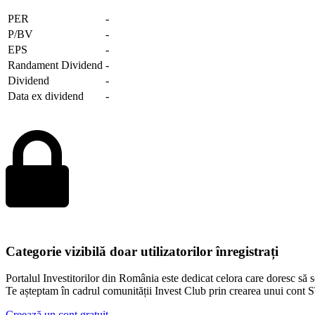
PER
-
P/BV
-
EPS
-
Randament Dividend
-
Dividend
-
Data ex dividend
-
Categorie vizibilă doar utilizatorilor înregistrați
Portalul Investitorilor din România este dedicat celora care doresc să se
Te așteptam în cadrul comunității Invest Club prin crearea unui co
Creează un cont gratuit