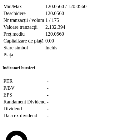
Min/Max
120.0560 / 120.0560
Deschidere
120.0560
Nr tranzacții / volum
1 / 175
Valoare tranzacții
2,132,394
Preț mediu
120.0560
Capitalizare de piață
0.00
Stare simbol
Inchis
Piața
Indicatori bursieri
PER
-
P/BV
-
EPS
-
Randament Dividend
-
Dividend
-
Data ex dividend
-