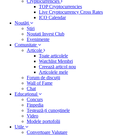
Cryptocurrencies
TOP Cryptocurrencies
Live Cryptocurrency Cross Rates
ICO Calendar
Noutăți
Știri
Noutati Invest Club
Evenimente
Comunitate
Articole
Toate articolele
Watchlist Membri
Creează articol nou
Articolele mele
Forum de discuții
Wall of Fame
Chat
Educațional
Concurs
Finpedia
Testează-ți cunoștinele
Video
Modele portofolii
Utile
Convertoare Valutare