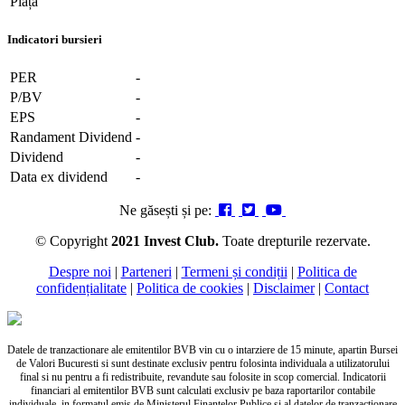
Piața
Indicatori bursieri
PER
-
P/BV
-
EPS
-
Randament Dividend
-
Dividend
-
Data ex dividend
-
Ne găsești și pe:
© Copyright
2021 Invest Club.
Toate drepturile rezervate.
Despre noi
|
Parteneri
|
Termeni și condiții
|
Politica de
confidențialitate
|
Politica de cookies
|
Disclaimer
|
Contact
Datele de tranzactionare ale emitentilor BVB vin cu o intarziere de 15 minute, apartin Bursei
de Valori Bucuresti si sunt destinate exclusiv pentru folosinta individuala a utilizatorului
final si nu pentru a fi redistribuite, revandute sau folosite in scop comercial. Indicatorii
financiari al emitentilor BVB sunt calculati exclusiv pe baza raportarilor contabile
individuale, in formatul emis de Ministerul Finantelor Publice si al datelor de tranzactionare