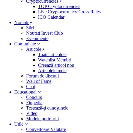
Cryptocurrencies
TOP Cryptocurrencies
Live Cryptocurrency Cross Rates
ICO Calendar
Noutăți
Știri
Noutati Invest Club
Evenimente
Comunitate
Articole
Toate articolele
Watchlist Membri
Creează articol nou
Articolele mele
Forum de discuții
Wall of Fame
Chat
Educațional
Concurs
Finpedia
Testează-ți cunoștinele
Video
Modele portofolii
Utile
Convertoare Valutare