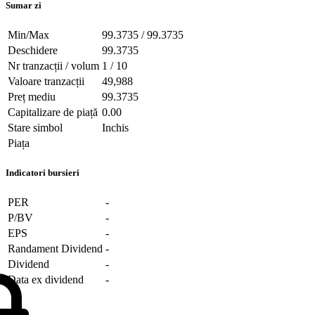
Sumar zi
Min/Max
99.3735 / 99.3735
Deschidere
99.3735
Nr tranzacții / volum
1 / 10
Valoare tranzacții
49,988
Preț mediu
99.3735
Capitalizare de piață
0.00
Stare simbol
Inchis
Piața
Indicatori bursieri
PER
-
P/BV
-
EPS
-
Randament Dividend
-
Dividend
-
Data ex dividend
-