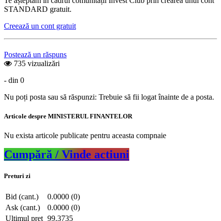
Te așteptam în cadrul comunității Invest Club prin crearea unui cont
STANDARD gratuit.
Creează un cont gratuit
Postează un răspuns
735 vizualizări
- din 0
Nu poți posta sau să răspunzi: Trebuie să fii logat înainte de a posta.
Articole despre MINISTERUL FINANTELOR
Nu exista articole publicate pentru aceasta compnaie
Cumpără / Vinde actiuni
Preturi zi
Bid (cant.)
0.0000 (0)
Ask (cant.)
0.0000 (0)
Ultimul pret
99.3735