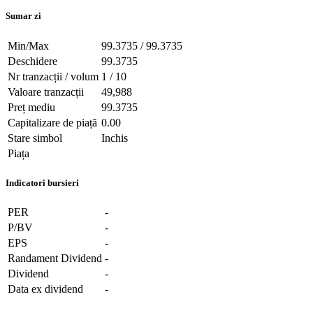
Sumar zi
Min/Max
99.3735 / 99.3735
Deschidere
99.3735
Nr tranzacții / volum
1 / 10
Valoare tranzacții
49,988
Preț mediu
99.3735
Capitalizare de piață
0.00
Stare simbol
Inchis
Piața
Indicatori bursieri
PER
-
P/BV
-
EPS
-
Randament Dividend
-
Dividend
-
Data ex dividend
-