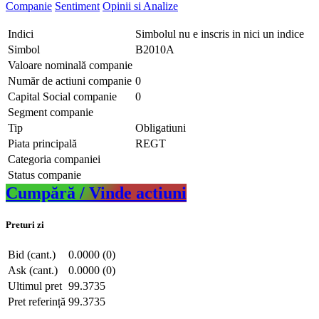
Companie
Sentiment
Opinii si Analize
Indici
Simbolul nu e inscris in nici un indice
Simbol
B2010A
Valoare nominală companie
Număr de actiuni companie
0
Capital Social companie
0
Segment companie
Tip
Obligatiuni
Piata principală
REGT
Categoria companiei
Status companie
Cumpără / Vinde actiuni
Preturi zi
Bid (cant.)
0.0000 (0)
Ask (cant.)
0.0000 (0)
Ultimul pret
99.3735
Pret referință
99.3735