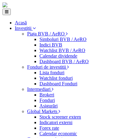
Acasă
Investiții
Piața BVB / AeRO
Simboluri BVB / AeRO
Indici BVB
Watchlist BVB / AeRO
Calendar dividende
Dashboard BVB / AeRO
Fonduri de investitii
Lista fonduri
Watchlist fonduri
Dashboard Fonduri
Intermediari
Brokeri
Fonduri
Asigurări
Global Markets
Stock screener extern
Indicatori externi
Forex rate
Calendar economic