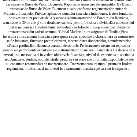
transmise de Bursa de Valori Bucuresti. Raportarile financiare ale emitentilor BVB sunt
transmise de Bursa de Valori Bucuresti si sunt conforme reglementarilor emise de
Ministerul Finantelor Publice, aplicabile situatiilor financiare individuale. Datele fondurilor
de investiții sunt preluate de la Asociația Administratorilor de Fonduri din România,
actualizate la 30 de zile și sunt destinate exclusiv pentru folositea individuală a utilizatorului
final și nu pentru a fi redistribuite, revândute sau folosite în scop comercial. Datele de
tranzactionare din cadrul sectiunii “Global Markets” sunt asigurate de TradingView.
Investitia in instrumente financiare presupune riscuri specifice incluzand fara ca enumerarea
sa fie limitativa, fluctuatia preturilor pietei, incertitudinea dividendelor, a randamentelor
si/sau a profiturilor, fluctuatia cursului de schimb. Performantele trecute nu reprezinta
garantii ale performantelor viitoare ale instrumentelor financiare. Inainte de a lua decizia de a
investi, este necesar sa ai in vedere obiectivele financiare, nivelul de experienta si apetitul la
risc. Analizele, studiile, opiniile, stirile, preturile sau orice alte informatii disponibile pe site
nu constituie recomandari de tranzactionare. Tranzactioneaza tot timpul printr-un broker
reglementat, fi informat si nu investi in instrumente financiare pe care nu le stapanesti.