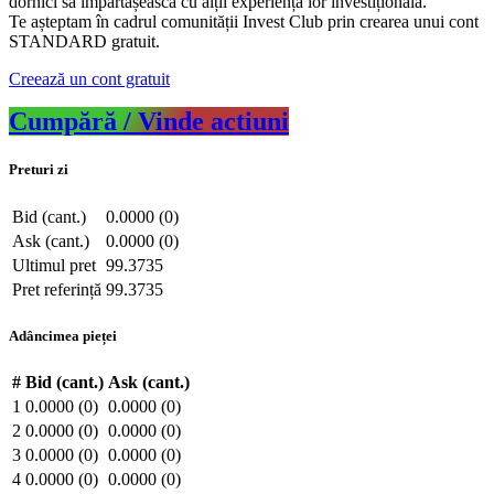
dornici să împărtășească cu alții experiența lor investițională.
Te așteptam în cadrul comunității Invest Club prin crearea unui cont
STANDARD gratuit.
Creează un cont gratuit
Cumpără / Vinde actiuni
Preturi zi
Bid (cant.)
0.0000 (0)
Ask (cant.)
0.0000 (0)
Ultimul pret
99.3735
Pret referință
99.3735
Adâncimea pieței
#
Bid (cant.)
Ask (cant.)
1
0.0000 (0)
0.0000 (0)
2
0.0000 (0)
0.0000 (0)
3
0.0000 (0)
0.0000 (0)
4
0.0000 (0)
0.0000 (0)