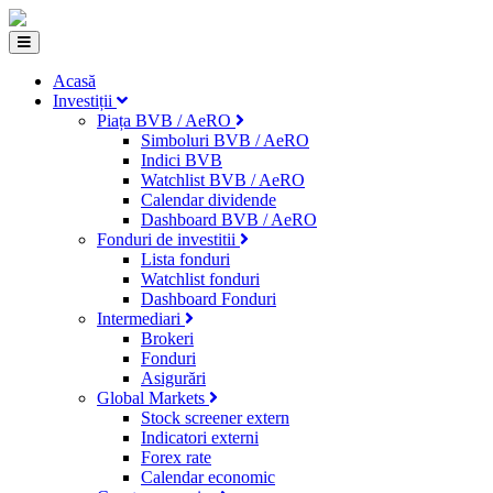
Acasă
Investiții
Piața BVB / AeRO
Simboluri BVB / AeRO
Indici BVB
Watchlist BVB / AeRO
Calendar dividende
Dashboard BVB / AeRO
Fonduri de investitii
Lista fonduri
Watchlist fonduri
Dashboard Fonduri
Intermediari
Brokeri
Fonduri
Asigurări
Global Markets
Stock screener extern
Indicatori externi
Forex rate
Calendar economic