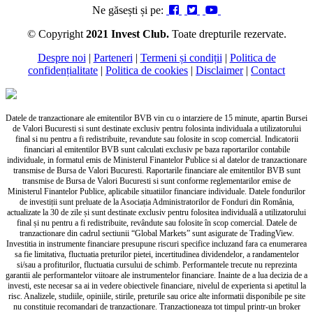
Ne găsești și pe:
© Copyright
2021 Invest Club.
Toate drepturile rezervate.
Despre noi
|
Parteneri
|
Termeni și condiții
|
Politica de
confidențialitate
|
Politica de cookies
|
Disclaimer
|
Contact
Datele de tranzactionare ale emitentilor BVB vin cu o intarziere de 15 minute, apartin Bursei
de Valori Bucuresti si sunt destinate exclusiv pentru folosinta individuala a utilizatorului
final si nu pentru a fi redistribuite, revandute sau folosite in scop comercial. Indicatorii
financiari al emitentilor BVB sunt calculati exclusiv pe baza raportarilor contabile
individuale, in formatul emis de Ministerul Finantelor Publice si al datelor de tranzactionare
transmise de Bursa de Valori Bucuresti. Raportarile financiare ale emitentilor BVB sunt
transmise de Bursa de Valori Bucuresti si sunt conforme reglementarilor emise de
Ministerul Finantelor Publice, aplicabile situatiilor financiare individuale. Datele fondurilor
de investiții sunt preluate de la Asociația Administratorilor de Fonduri din România,
actualizate la 30 de zile și sunt destinate exclusiv pentru folositea individuală a utilizatorului
final și nu pentru a fi redistribuite, revândute sau folosite în scop comercial. Datele de
tranzactionare din cadrul sectiunii “Global Markets” sunt asigurate de TradingView.
Investitia in instrumente financiare presupune riscuri specifice incluzand fara ca enumerarea
sa fie limitativa, fluctuatia preturilor pietei, incertitudinea dividendelor, a randamentelor
si/sau a profiturilor, fluctuatia cursului de schimb. Performantele trecute nu reprezinta
garantii ale performantelor viitoare ale instrumentelor financiare. Inainte de a lua decizia de a
investi, este necesar sa ai in vedere obiectivele financiare, nivelul de experienta si apetitul la
risc. Analizele, studiile, opiniile, stirile, preturile sau orice alte informatii disponibile pe site
nu constituie recomandari de tranzactionare. Tranzactioneaza tot timpul printr-un broker