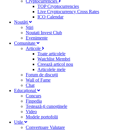
Cryptocurrencies
TOP Cryptocurrencies
Live Cryptocurrency Cross Rates
ICO Calendar
Noutăți
Știri
Noutati Invest Club
Evenimente
Comunitate
Articole
Toate articolele
Watchlist Membri
Creează articol nou
Articolele mele
Forum de discuții
Wall of Fame
Chat
Educațional
Concurs
Finpedia
Testează-ți cunoștinele
Video
Modele portofolii
Utile
Convertoare Valutare