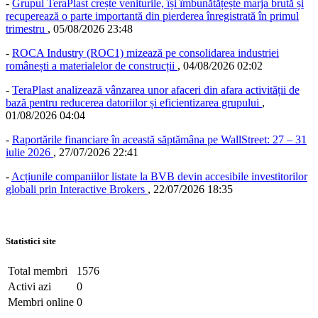
-
Grupul TeraPlast crește veniturile, își îmbunătățește marja brută și
recuperează o parte importantă din pierderea înregistrată în primul
trimestru
,
05/08/2026 23:48
-
ROCA Industry (ROC1) mizează pe consolidarea industriei
românești a materialelor de construcții
,
04/08/2026 02:02
-
TeraPlast analizează vânzarea unor afaceri din afara activității de
bază pentru reducerea datoriilor și eficientizarea grupului
,
01/08/2026 04:04
-
Raportările financiare în această săptămâna pe WallStreet: 27 – 31
iulie 2026
,
27/07/2026 22:41
-
Acțiunile companiilor listate la BVB devin accesibile investitorilor
globali prin Interactive Brokers
,
22/07/2026 18:35
Statistici site
Total membri
1576
Activi azi
0
Membri online
0